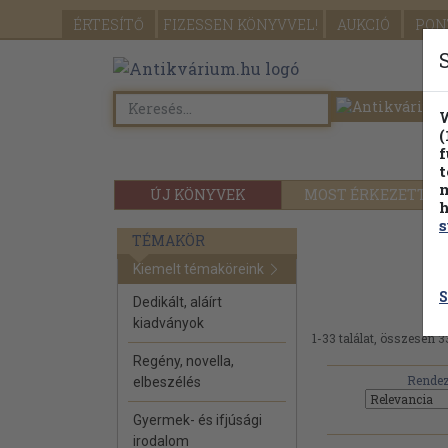
ÉRTESÍTŐ
FIZESSEN
KÖNYVVEL!
AUKCIÓ
PON
W
(
f
t
m
ÚJ KÖNYVEK
MOST ÉRKEZETT
h
s
TÉMAKÖR
Kiemelt témaköreink
S
Dedikált, aláírt
kiadványok
1-33 találat, összesen 3
Regény, novella,
Rendez
elbeszélés
Gyermek- és ifjúsági
irodalom