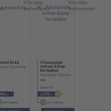
vérző Kina
Állampolgár
voltam Közép-
gnes Smedley
Európában
Benamy Sándor
1940
2.940 Ft
50
980
1.470
,-Ft
,-Ft
5
7
pont kapható
pont kapható