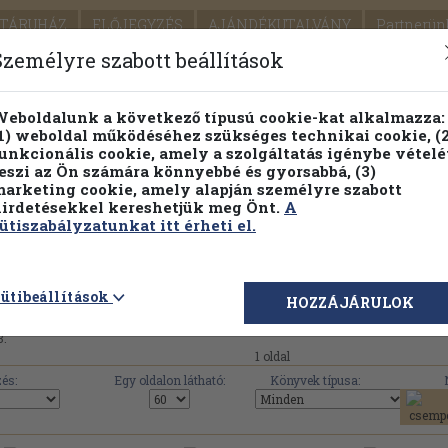
TÁRUHÁZ
ELŐJEGYZÉS
AJÁNDÉKUTALVÁNY
Partnerün
SZÁLLÍTÁS
SEGÍTSÉG
Személyre szabott beállítások
Részletes kereső
Témaköri fa
eboldalunk a következő típusú cookie-kat alkalmazza:
1) weboldal működéséhez szükséges technikai cookie, (2
Vál
unkcionális cookie, amely a szolgáltatás igénybe vételé
eszi az Ön számára könnyebbé és gyorsabbá, (3)
arketing cookie, amely alapján személyre szabott
PILLANATNYI ÁRAINK
FENNTARTHATÓ OLVASMÁN
irdetésekkel kereshetjük meg Önt.
A
ütiszabályzatunkat itt érheti el.
Epocha Könyvkiadó művei, könyvek, haszn
ütibeállítások
HOZZÁJÁRULOK
3.
1 oldal
és:
Egy oldalon látható:
Könyvek típusa: