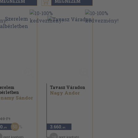
MEGNÉZEM
MEGNÉZEM
erelem
Tavasz Váradon
bérletben
Nagy Andor
enamy Sándor
940 Ft
50
0
3.660
,-Ft
,-Ft
18
pont kapható
pont kapható