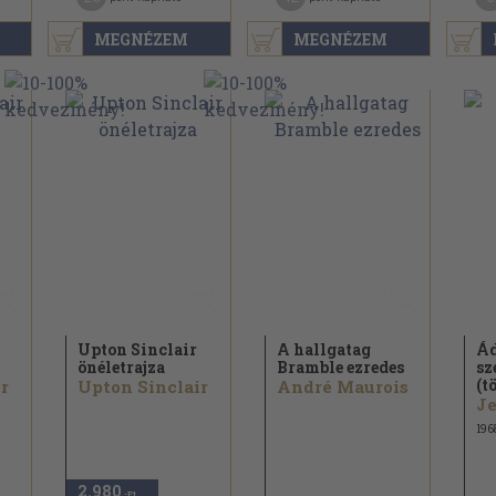
MEGNÉZEM
MEGNÉZEM
Upton Sinclair
A hallgatag
Ád
önéletrajza
Bramble ezredes
sz
(t
r
Upton Sinclair
André Maurois
Je
196
2.980
,-Ft