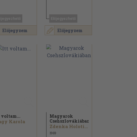
őjegyezhető
Előjegyezhető
Előjegyzem
Előjegyzem
t voltam...
Magyarok
Csehszlovákiában
agy Karola
Zdenka Holotiková...
1969