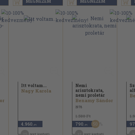
MEGNÉZEM
MEGNÉZEM
Itt voltam...
Nemi
Sz
arisztokrata,
al
Nagy Karola
nemi proletár
B
or
Benamy Sándor
1978
1.580 Ft
1.
50
4.960
790
97
,-Ft
,-Ft
25
12
5
pont kapható
pont kapható