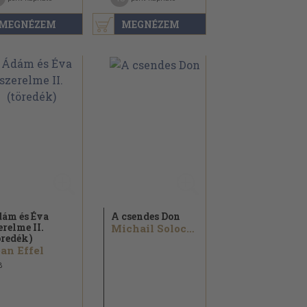
MEGNÉZEM
MEGNÉZEM
ám és Éva
A csendes Don
erelme II.
Michail Solochow
öredék)
an Effel
8