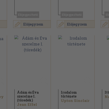
Előjegyezhető
Előjegyezhető
El
Előjegyzem
Előjegyzem
Ádám és Éva
Irodalom
It
szerelme I.
története
ey
N
(töredék)
Upton Sinclair
Jean Effel