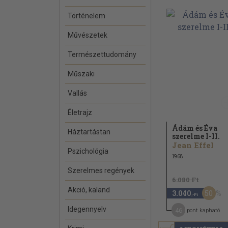
Történelem
Művészetek
Természettudomány
Műszaki
Vallás
Életrajz
Ádám és Éva
Háztartástan
szerelme I-II.
Jean Effel
Pszichológia
1968
Szerelmes regények
6.080 Ft
Akció, kaland
50
3.040
,-Ft
Idegennyelv
46
pont kapható