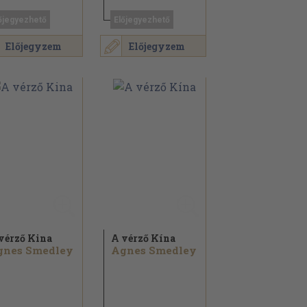
őjegyezhető
Előjegyezhető
Előjegyzem
Előjegyzem
vérző Kina
A vérző Kína
gnes Smedley
Agnes Smedley