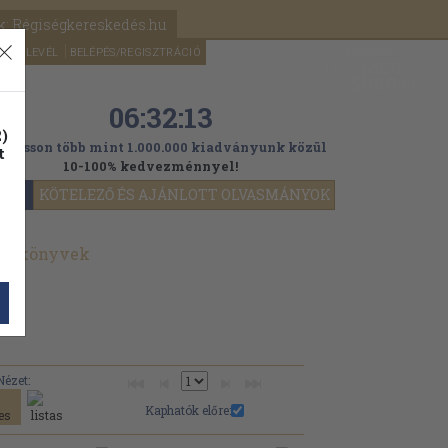
k: Régiségkereskedés.hu
A kosaram
HÍRLEVÉL
BELÉPÉS/REGISZTRÁCIÓ
MÉG
0
5000
Ft
06:32:11
)
ogasson több mint 1.000.000 kiadványunk közül
t
10-100% kedvezménnyel!
YOK
KÖTELEZŐ ÉS AJÁNLOTT OLVASMÁNYOK
ált könyvek
Nézet:
Kaphatók előre: