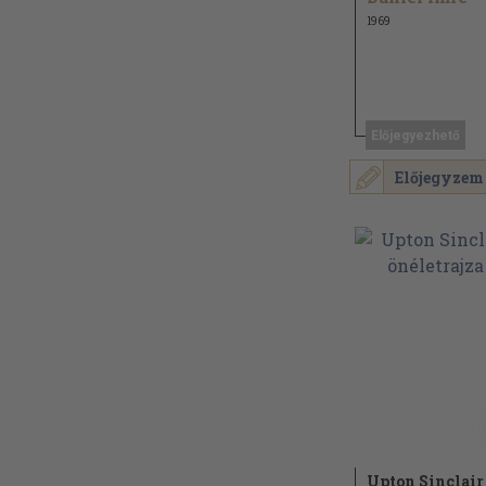
1969
Előjegyezhető
Előjegyzem
Upton Sinclair