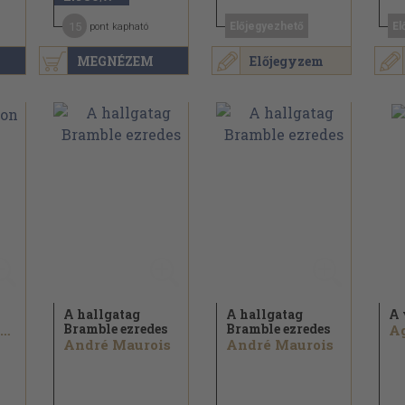
15
Előjegyezhető
El
pont kapható
MEGNÉZEM
Előjegyzem
A hallgatag
A hallgatag
A 
Bramble ezredes
Bramble ezredes
Michail Solochow
A
André Maurois
André Maurois