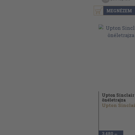
MEGNÉZEM
Upton Sinclair
önéletrajza
Upton Sinclai
3.480
,-Ft