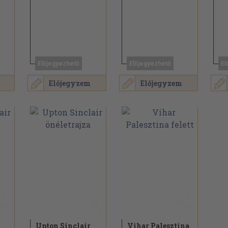
Előjegyezhető
Előjegyezhető
El
Előjegyzem
Előjegyzem
Upton Sinclair
Vihar Palesztina