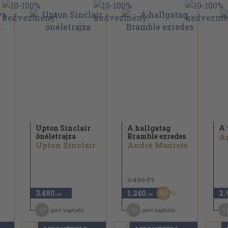
Upton Sinclair
A hallgatag
A 
önéletrajza
Bramble ezredes
A
Upton Sinclair
André Maurois
2.480 Ft
50
3.480
1.240
2.
,-Ft
,-Ft
17
10
1
pont kapható
pont kapható