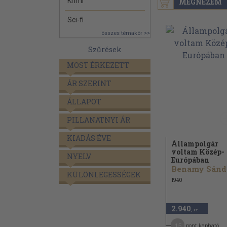
Krimi
MEGNÉZEM
Sci-fi
összes témakör >>
Szűrések
MOST ÉRKEZETT
ÁR SZERINT
ÁLLAPOT
PILLANATNYI ÁR
KIADÁS ÉVE
Állampolgár
voltam Közép-
NYELV
Európában
Benamy Sánd
KÜLÖNLEGESSÉGEK
1940
2.940
,-Ft
15
pont kapható