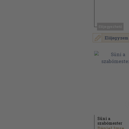
Előjegyezhető
Előjegyzem
Süni a
szabómester
Dániel Imre