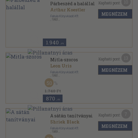
10
Kapható pont:
Párbeszéd a halállal
Arthur Koestler
MEGNÉZEM
Fabula Könyvkiadó Kft.
,
1993
Fűzött kemény papírkötés
,
239
oldal
1.940
,-Ft
13
Kapható pont:
Mitla-szoros
Leon Uris
MEGNÉZEM
Fabula Könyvkiadó Kft.
,
1990
Fűzött kemény papírkötés
,
507
oldal
50
1.740 Ft
870
,-Ft
7
Kapható pont:
A sátán tanítványai
Shriek Black
MEGNÉZEM
Fabula Könyvkiadó Kft.
,
1989
Ragasztott papírkötés
,
176
oldal