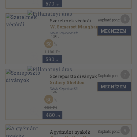
570
,-Ft
9
Kapható pont:
Szerelmek végórái
W. Somerset Maugham
MEGNÉZEM
Fabula Könyvkiadó Kft.
,
1994
Ragasztott papírkötés
,
314
oldal
50
1.180 Ft
590
,-Ft
7
Kapható pont:
Szereposztó díványok
Sidney Sheldon
MEGNÉZEM
Fabula Könyvkiadó Kft.
,
1992
Ragasztott papírkötés
,
320
oldal
50
960 Ft
480
,-Ft
9
Kapható pont:
A gyémánt nyakék