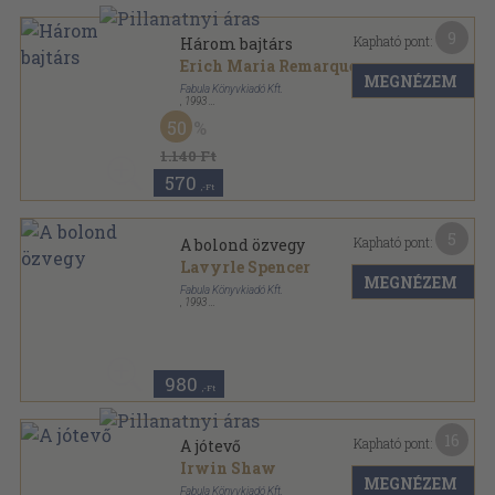
9
Kapható pont:
Három bajtárs
Erich Maria Remarque
MEGNÉZEM
Fabula Könyvkiadó Kft.
,
1993
Fűzött kemény papírkötés
,
468
oldal
50
1.140 Ft
570
,-Ft
5
Kapható pont:
A bolond özvegy
Lavyrle Spencer
MEGNÉZEM
Fabula Könyvkiadó Kft.
,
1993
Ragasztott papírkötés
,
327
oldal
980
,-Ft
16
Kapható pont:
A jótevő
Irwin Shaw
MEGNÉZEM
Fabula Könyvkiadó Kft.