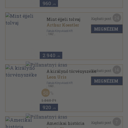
960
,-Ft
24
Kapható pont:
Mint éjjeli tolvaj
Arthur Koestler
MEGNÉZEM
Fabula Könyvkiadó Kft.
,
1992
Varrott keménykötés
,
310
oldal
2.940
,-Ft
14
Kapható pont:
A királynő törvényszéke
Leon Uris
MEGNÉZEM
Fabula Könyvkiadó Kft.
,
1990
Ragasztott papírkötés
,
509
oldal
50
1.840 Ft
920
,-Ft
7
Kapható pont:
Amerikai história