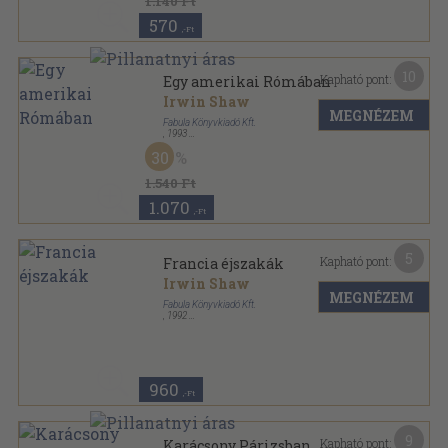
1.140 Ft
570
,-Ft
10
Kapható pont:
Egy amerikai Rómában
Irwin Shaw
MEGNÉZEM
Fabula Könyvkiadó Kft.
,
1993
Fűzött kemény papírkötés
,
343
oldal
30
1.540 Ft
1.070
,-Ft
5
Kapható pont:
Francia éjszakák
Irwin Shaw
MEGNÉZEM
Fabula Könyvkiadó Kft.
,
1992
Fűzött kemény papírkötés
,
285
oldal
960
,-Ft
9
Kapható pont:
Karácsony Párizsban