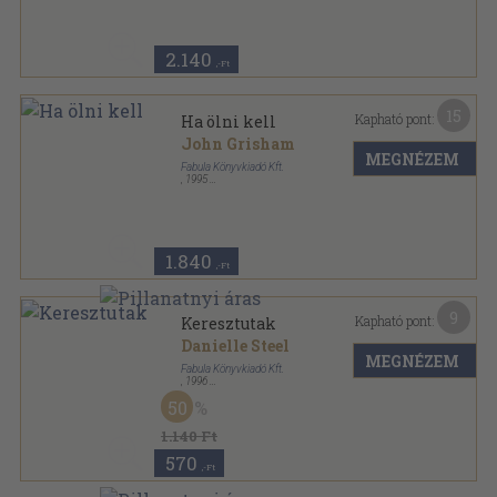
2.140
,-Ft
15
Kapható pont:
Ha ölni kell
John Grisham
MEGNÉZEM
Fabula Könyvkiadó Kft.
,
1995
Ragasztott papírkötés
,
545
oldal
1.840
,-Ft
9
Kapható pont:
Keresztutak
Danielle Steel
MEGNÉZEM
Fabula Könyvkiadó Kft.
,
1996
Ragasztott papírkötés
,
393
oldal
50
1.140 Ft
570
,-Ft