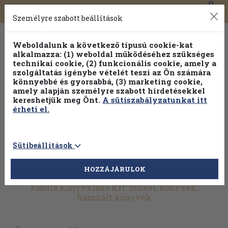
0
Toggle
Főmenü
Könyveink
navigation
Személyre szabott beállítások
Weboldalunk a következő típusú cookie-kat
alkalmazza: (1) weboldal működéséhez szükséges
technikai cookie, (2) funkcionális cookie, amely a
szolgáltatás igénybe vételét teszi az Ön számára
könnyebbé és gyorsabbá, (3) marketing cookie,
amely alapján személyre szabott hirdetésekkel
kereshetjük meg Önt.
A sütiszabályzatunkat itt
érheti el.
Sütibeállítások
HOZZÁJÁRULOK
További szűrők
Fabula Könyvkiadó Kft. művei, könyvek,
használt könyvek