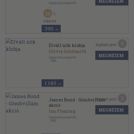
MEGNÉZEM
Fabula Könyvkiadó Kft.
Ragasztott papírkötés
,
229
oldal
50
790 Ft
390
,-Ft
9
Kapható pont:
Elvált nők klubja
Olivia Goldsmith
MEGNÉZEM
Fabula Könyvkiadó Kft.
,
1993
Ragasztott papírkötés
,
435
oldal
1.140
,-Ft
5
Kapható pont:
James Bond - Gömbvillám
akció
MEGNÉZEM
Ian Fleming
Fabula Könyvkiadó Kft.
,
1990
Ragasztott papírkötés
,
317
oldal
James Bond sorozat