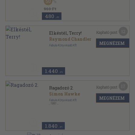
50
960 Ft
480
,-Ft
12
Kapható pont:
Elkéstél, Terry!
Raymond Chandler
MEGNÉZEM
Fabula Könyvkiadó Kft.
Ragasztott papírkötés
,
383
oldal
1.440
,-Ft
17
Kapható pont:
Ragadozó 2.
Simon Hawke
MEGNÉZEM
Fabula Könyvkiadó Kft.
,
1991
Ragasztott papírkötés
,
221
oldal
1.840
,-Ft