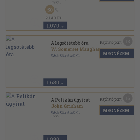
,
1993
Fűzött kemény papírkötés
,
455
oldal
50
2.140 Ft
1.070
,-Ft
13
Kapható pont:
A legsötétebb óra
W. Somerset Maugham
MEGNÉZEM
Fabula Könyvkiadó Kft.
Ragasztott papírkötés
,
232
oldal
1.680
,-Ft
16
Kapható pont:
A Pelikán ügyirat
John Grisham
MEGNÉZEM
Fabula Könyvkiadó Kft.
,
1995
Ragasztott papírkötés
,
372
oldal
1.980