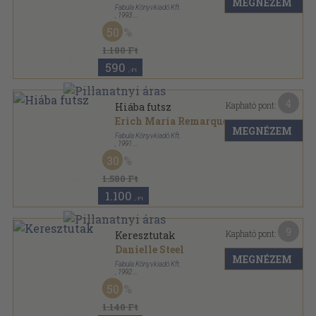
MEGNÉZEM
Fabula Könyvkiadó Kft.
,
1993
Ragasztott kemény papírkötés
,
272
oldal
50
1.180 Ft
590
,-Ft
4
Kapható pont:
Hiába futsz
Erich Maria Remarque
MEGNÉZEM
Fabula Könyvkiadó Kft.
,
1991
Fűzött kemény papírkötés
,
283
oldal
30
1.580 Ft
1.100
,-Ft
9
Kapható pont:
Keresztutak
Danielle Steel
MEGNÉZEM
Fabula Könyvkiadó Kft.
,
1992
Ragasztott papírkötés
,
394
oldal
50
1.140 Ft