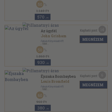
Ragasztott papírkötés
,
307
oldal
50
1.140 Ft
570
,-Ft
14
Kapható pont:
Az ügyfél
John Grisham
MEGNÉZEM
Fabula Könyvkiadó Kft.
,
1994
Ragasztott papírkötés
,
444
oldal
50
1.860 Ft
930
,-Ft
6
Kapható pont:
Éjszaka Bombayben
Louis Bromfield
MEGNÉZEM
Fabula Könyvkiadó Kft.
,
1990
Ragasztott papírkötés
,
358
oldal
60
960 Ft
380
,-Ft