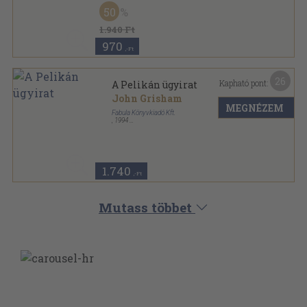
Fűzött kemény papírkötés
,
372
oldal
50
1.940 Ft
970
,-Ft
26
Kapható pont:
A Pelikán ügyirat
John Grisham
MEGNÉZEM
Fabula Könyvkiadó Kft.
,
1994
Ragasztott papírkötés
,
372
oldal
1.740
,-Ft
Mutass többet