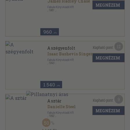
James Hadley Chase
MEGNÉZEM
Fabula Könyvkiadó Kft.
,
1981
Ragasztott papírkötés
,
215
oldal
960
,-Ft
12
Kapható pont:
A szégyenfolt
Isaac Bashevis Singer
MEGNÉZEM
Fabula Könyvkiadó Kft.
,
1993
Ragasztott kemény papírkötés
,
207
oldal
1.540
,-Ft
9
Kapható pont:
A sztár
Danielle Steel
MEGNÉZEM
Fabula Könyvkiadó Kft.
,
1992
Ragasztott papírkötés
,
307
oldal
50