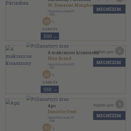
W. Somerset Maugham
MEGNÉZEM
Fabula Könyvkiadó Kft.
,
1992
Ragasztott papírkötés
,
282
oldal
50
1.180 Ft
590
,-Ft
8
Kapható pont:
A makrancos kisasszony
Max Brand
MEGNÉZEM
Fabula Könyvkiadó Kft.
,
1991
Ragasztott papírkötés
,
229
oldal
50
1.100 Ft
550
,-Ft
9
Kapható pont:
Apu
Danielle Steel
MEGNÉZEM
Fabula Könyvkiadó Kft.
,
1996
Ragasztott papírkötés
,
328
oldal
50