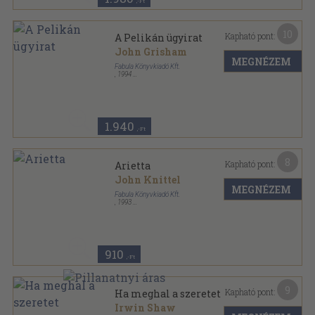
,-Ft
10
Kapható pont:
A Pelikán ügyirat
John Grisham
MEGNÉZEM
Fabula Könyvkiadó Kft.
,
1994
Ragasztott papírkötés
,
372
oldal
1.940
,-Ft
8
Kapható pont:
Arietta
John Knittel
MEGNÉZEM
Fabula Könyvkiadó Kft.
,
1993
Ragasztott papírkötés
,
244
oldal
910
,-Ft
9
Kapható pont:
Ha meghal a szeretet
Irwin Shaw