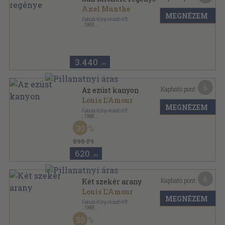
Axel Munthe
MEGNÉZEM
Fabula Könyvkiadó Kft.
,
1993
Fűzött kemény papírkötés
,
383
oldal
3.440
,-Ft
6
Kapható pont:
Az ezüst kanyon
Louis L'Amour
MEGNÉZEM
Fabula Könyvkiadó Kft.
,
1988
Ragasztott papírkötés
,
185
oldal
30
890 Ft
620
,-Ft
6
Kapható pont:
Két szekér arany
Louis L'Amour
MEGNÉZEM
Fabula Könyvkiadó Kft.
,
1988
Ragasztott papírkötés
,
159
oldal
50