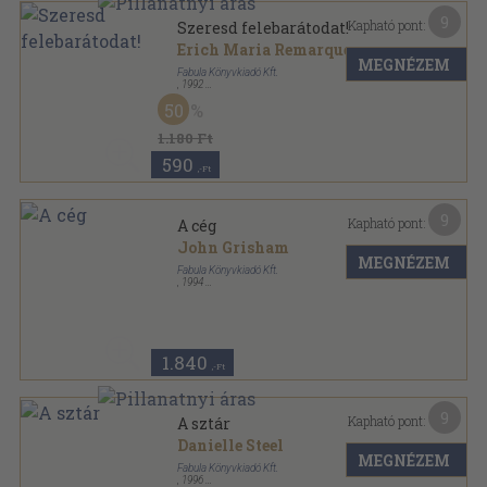
9
Kapható pont:
Szeresd felebarátodat!
Erich Maria Remarque
MEGNÉZEM
Fabula Könyvkiadó Kft.
,
1992
Fűzött kemény papírkötés
,
375
oldal
50
1.180 Ft
590
,-Ft
9
Kapható pont:
A cég
John Grisham
MEGNÉZEM
Fabula Könyvkiadó Kft.
,
1994
Fűzött kemény papírkötés
,
438
oldal
1.840
,-Ft
9
Kapható pont:
A sztár
Danielle Steel
MEGNÉZEM
Fabula Könyvkiadó Kft.
,
1996