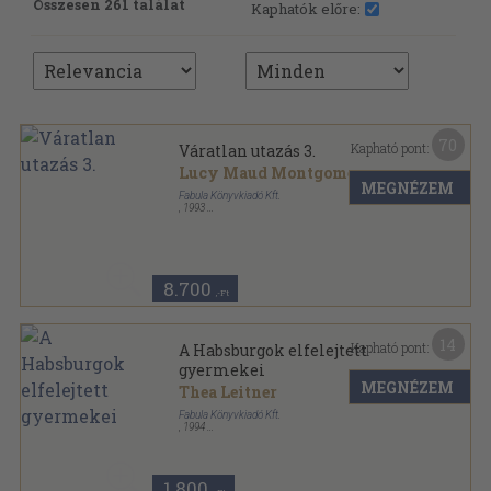
Összesen 261 találat
Kaphatók előre:
70
Kapható pont:
Váratlan utazás 3.
Lucy Maud Montgomery
MEGNÉZEM
Fabula Könyvkiadó Kft.
,
1993
Ragasztott papírkötés
,
204
oldal
Váratlan utazás sorozat
8.700
,-Ft
14
Kapható pont:
A Habsburgok elfelejtett
gyermekei
MEGNÉZEM
Thea Leitner
Fabula Könyvkiadó Kft.
,
1994
Fűzött kemény papírkötés
,
289
oldal
1.800