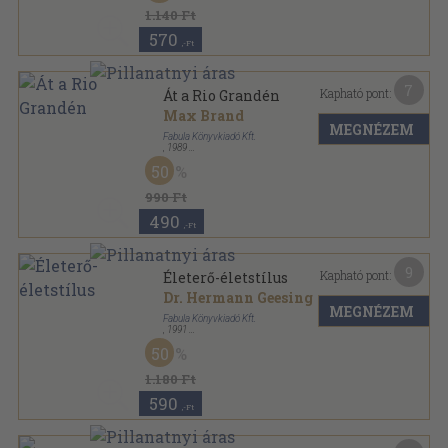
1.140 Ft
570
,-Ft
7
Kapható pont:
Át a Rio Grandén
Max Brand
MEGNÉZEM
Fabula Könyvkiadó Kft.
,
1989
Ragasztott papírkötés
,
313
oldal
50
990 Ft
490
,-Ft
9
Kapható pont:
Életerő-életstílus
Dr. Hermann Geesing
MEGNÉZEM
Fabula Könyvkiadó Kft.
,
1991
Ragasztott papírkötés
,
157
oldal
50
1.180 Ft
590
,-Ft