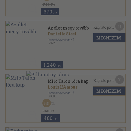
740 Ft
370
,-Ft
11
Kapható pont:
Az élet megy tovább
Danielle Steel
MEGNÉZEM
Fabula Könyvkiadó Kft.
,
1992
Ragasztott papírkötés
,
328
oldal
1.240
,-Ft
7
Kapható pont:
Milo Talon lóra kap
Louis L'Amour
MEGNÉZEM
Fabula Könyvkiadó Kft.
,
1988
Ragasztott papírkötés
,
226
oldal
50
960 Ft
480
,-Ft