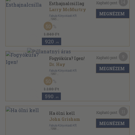
14
Kapható pont:
Esthajnalcsillag
Larry McMurtry
MEGNÉZEM
Fabula Könyvkiadó Kft.
,
1995
Ragasztott papírkötés
,
581
oldal
50
1.840 Ft
920
,-Ft
9
Kapható pont:
Fogyókúra? Igen!
Dr. Hay
MEGNÉZEM
Fabula Könyvkiadó Kft.
,
1991
Ragasztott papírkötés
,
96
oldal
50
1.180 Ft
590
,-Ft
11
Kapható pont:
Ha ölni kell
John Grisham
MEGNÉZEM
Fabula Könyvkiadó Kft.
,
1996
Ragasztott papírkötés
,
545
oldal