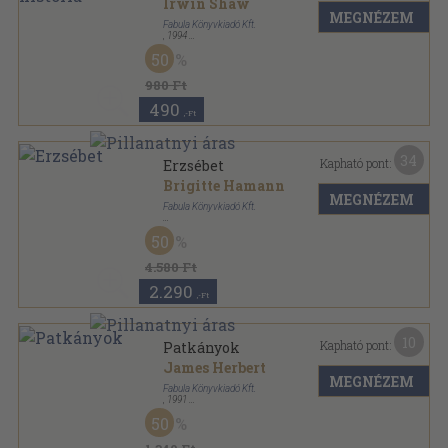
Irwin Shaw
MEGNÉZEM
Fabula Könyvkiadó Kft.
,
1994
Fűzött kemény papírkötés
,
444
oldal
50
980 Ft
490
,-Ft
34
Kapható pont:
Erzsébet
Brigitte Hamann
MEGNÉZEM
Fabula Könyvkiadó Kft.
Fűzött kemény papírkötés
,
183
oldal
50
4.580 Ft
2.290
,-Ft
10
Kapható pont:
Patkányok
James Herbert
MEGNÉZEM
Fabula Könyvkiadó Kft.
,
1991
Ragasztott papírkötés
,
229
oldal
50