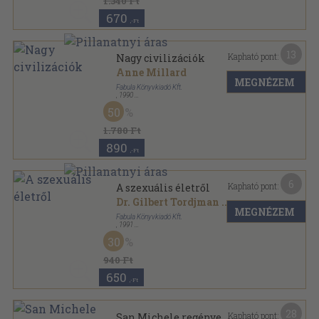
1.340 Ft
670
,-Ft
13
Kapható pont:
Nagy civilizációk
Anne Millard
MEGNÉZEM
Fabula Könyvkiadó Kft.
,
1990
Varrott keménykötés
,
95
oldal
50
Nagy civilizációk sorozat
1.780 Ft
890
,-Ft
6
Kapható pont:
A szexuális életről
Dr. Gilbert Tordjman
...
MEGNÉZEM
Fabula Könyvkiadó Kft.
,
1991
Varrott keménykötés
,
31
oldal
30
940 Ft
650
,-Ft
28
Kapható pont:
San Michele regénye