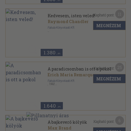
,-Ft
11
Kapható pont:
Kedvesem, isten veled!
Raymond Chandler
MEGNÉZEM
Fabula Könyvkiadó Kft.
Ragasztott papírkötés
,
251
oldal
1.380
,-Ft
25
Kapható pont:
A paradicsomban is ott a pokol
Erich Maria Remarque
MEGNÉZEM
Fabula Könyvkiadó Kft.
,
1992
Fűzött kemény papírkötés
,
445
oldal
1.640
,-Ft
6
Kapható pont:
A bajkeverő kölyök
Max Brand