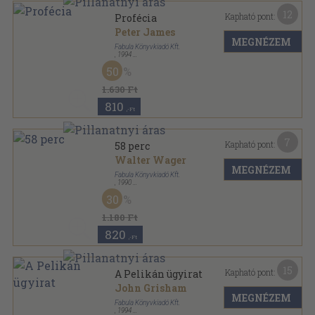
12
Kapható pont:
Profécia
Peter James
MEGNÉZEM
Fabula Könyvkiadó Kft.
,
1994
Ragasztott papírkötés
,
339
oldal
50
1.630 Ft
810
,-Ft
7
Kapható pont:
58 perc
Walter Wager
MEGNÉZEM
Fabula Könyvkiadó Kft.
,
1990
Ragasztott papírkötés
,
239
oldal
30
1.180 Ft
820
,-Ft
15
Kapható pont:
A Pelikán ügyirat
John Grisham
MEGNÉZEM
Fabula Könyvkiadó Kft.
,
1994