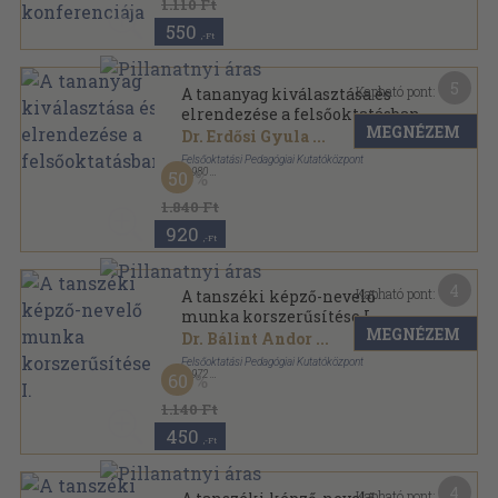
1.110 Ft
550
,-Ft
5
Kapható pont:
A tananyag kiválasztása és
elrendezése a felsőoktatásban
MEGNÉZEM
Dr. Erdősi Gyula
...
Felsőoktatási Pedagógiai Kutatóközpont
,
1980
50
Ragasztott papírkötés
,
267
oldal
Tanulmányok a felsőoktatás köréből sorozat
1.840 Ft
920
,-Ft
4
Kapható pont:
A tanszéki képző-nevelő
munka korszerűsítése I.
MEGNÉZEM
Dr. Bálint Andor
...
Felsőoktatási Pedagógiai Kutatóközpont
,
1972
60
Ragasztott papírkötés
,
323
oldal
1.140 Ft
450
,-Ft
4
Kapható pont: