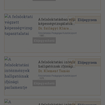
A felsőoktatásban végzett
Előjegyzem
képességvizsgálatok
tapasztalatai
Dr. Szilágyi Klára
...
Felsőoktatási Pedagógiai Kutatóközpont
,
1980
Ragasztott papírkötés
,
231
oldal
Előjegyezhető
Tanulmányok a felsőoktatás köréből sorozat
A felsőoktatási intézmények
Előjegyzem
hallgatóinak ifjúsági
parlamentje
Dr. Klement Tamás
Felsőoktatási Pedagógiai Kutatóközpont
,
1976
Tűzött kötés
,
111
oldal
Előjegyezhető
Felsőoktatási tanácskozások sorozat
A felsőoktatási intézmények