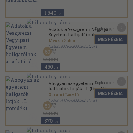
Felsőoktatási tanácskozások sorozat
1.540
,-Ft
2
Kapható pont:
Adatok a Veszprémi Vegyipari
Egyetem hallgatóinak
MEGNÉZEM
arculatáról
Meskó Gábor
Felsőoktatási Pedagógiai Kutatóközpont
,
1973
60
Ragasztott papírkötés
,
45
oldal
1.140 Ft
450
,-Ft
3
Kapható pont:
Ahogyan az egyetemi
hallgatók látják... I. (töredék)
MEGNÉZEM
Garami László
Felsőoktatási Pedagógiai Kutatóközpont
,
1970
50
Ragasztott papírkötés
,
207
oldal
Felsőoktatási pedagógiai tanulmányok sorozat
1.140 Ft
570
,-Ft