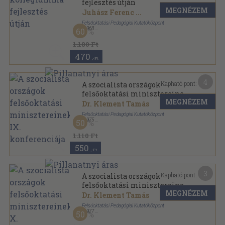
fejlesztés útján
MEGNÉZEM
Juhász Ferenc
...
Felsőoktatási Pedagógiai Kutatóközpont
,
1968
60
Tűzött kötés
,
110
oldal
1.180 Ft
470
,-Ft
4
Kapható pont:
A szocialista országok
felsőoktatási minisztereinek
MEGNÉZEM
IX. konferenciája
Dr. Klement Tamás
Felsőoktatási Pedagógiai Kutatóközpont
,
1975
50
Tűzött kötés
,
71
oldal
Felsőoktatási tanácskozások sorozat
1.110 Ft
550
,-Ft
3
Kapható pont:
A szocialista országok
felsőoktatási minisztereinek
MEGNÉZEM
X. konferenciája
Dr. Klement Tamás
Felsőoktatási Pedagógiai Kutatóközpont
,
1977
50
Tűzött kötés
,
63
oldal
Felsőoktatási tanácskozások sorozat