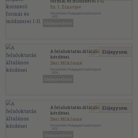
formái és módszerei I-II.
Sz. I. Zinovjev
Felsőoktatási Pedagógiai Kutatóközpont
,
1970
Tűzött kötés
,
535
oldal
Előjegyezhető
A felsőoktatás általános
Előjegyzem
kérdései
Déri Miklósné
Felsőoktatási Pedagógiai Kutatóközpont
,
1974
Ragasztott papírkötés
,
392
oldal
Előjegyezhető
Felsőoktatási szakirodalmi tájékoztató sorozat
A felsőoktatás általános
Előjegyzem
kérdései
Déri Miklósné
Felsőoktatási Pedagógiai Kutatóközpont
,
1972
Ragasztott papírkötés
,
322
oldal
Előjegyezhető
Felsőoktatási szakirodalmi tájékoztató sorozat