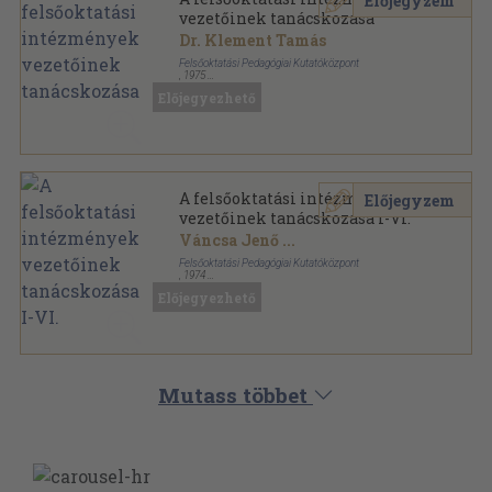
Előjegyzem
vezetőinek tanácskozása
Dr. Klement Tamás
Felsőoktatási Pedagógiai Kutatóközpont
,
1975
Tűzött kötés
,
61
oldal
Előjegyezhető
Felsőoktatási tanácskozások sorozat
A felsőoktatási intézmények
Előjegyzem
vezetőinek tanácskozása I-VI.
Váncsa Jenő
...
Felsőoktatási Pedagógiai Kutatóközpont
,
1974
Ragasztott papírkötés
,
1044
oldal
Előjegyezhető
Felsőoktatási tanácskozások sorozat
Mutass többet