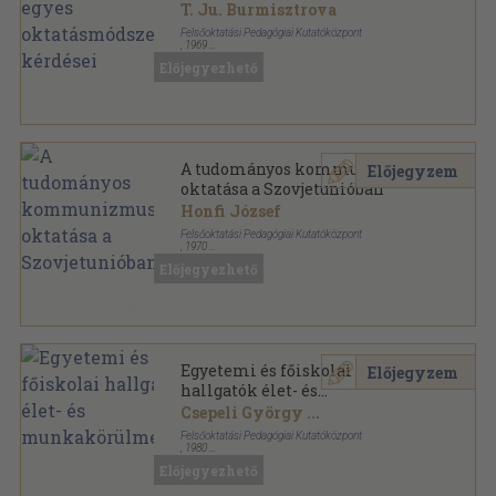
kérdései
T. Ju. Burmisztrova
Felsőoktatási Pedagógiai Kutatóközpont
,
1969
Tűzött kötés
,
103
oldal
Előjegyezhető
Felsőoktatási pedagógiai tanulmányok sorozat
A tudományos kommunizmus
Előjegyzem
oktatása a Szovjetunióban
Honfi József
Felsőoktatási Pedagógiai Kutatóközpont
,
1970
Papírmappa
,
44
oldal
Előjegyezhető
Információk a felsőoktatás köréből sorozat
Egyetemi és főiskolai
Előjegyzem
hallgatók élet- és
munkakörülményei
Csepeli György
...
Felsőoktatási Pedagógiai Kutatóközpont
,
1980
Ragasztott papírkötés
,
459
oldal
Előjegyezhető
Tanulmányok a felsőoktatás köréből sorozat