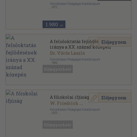
Felsőoktatási Pedagógiai Kutatóközpont
,
1972
Fűzött papírkötés
,
117
oldal
1.980
,-Ft
A felsőoktatás fejlődésének
Előjegyzem
iránya a XX. század közepén
Dr. Vörös László
Felsőoktatási Pedagógiai Kutatóközpont
,
1969
Ragasztott papírkötés
,
149
oldal
Előjegyezhető
Felsőoktatási pedagógiai tanulmányok sorozat
A főiskolai ifjúság
Előjegyzem
W. Friedrich
...
Felsőoktatási Pedagógiai Kutatóközpont
,
1970
Tűzött kötés
,
235
oldal
Felsőoktatási pedagógiai tanulmányok sorozat
Előjegyezhető