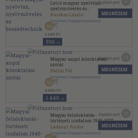
3
Kapható pont:
Leíró magyar nyelvtan,
nyelvművelés és
MEGNÉZEM
beszédtechnika
Kerekes László
Felsőoktatási Pedagógiai Kutatóközpont
,
1977
50
Tűzött kötés
,
57
oldal
1.180 Ft
590
,-Ft
13
Kapható pont:
Magyar-angol közoktatási
szótár
MEGNÉZEM
Heltai Pál
Felsőoktatási Pedagógiai Kutatóközpont
,
1978
50
Tűzött kötés
,
127
oldal
2.880 Ft
1.440
,-Ft
10
Kapható pont:
Magyar felsőoktatás -
történeti irodalom 1945-1979
MEGNÉZEM
Ladányi Andor
Felsőoktatási Pedagógiai Kutatóközpont
,
1981