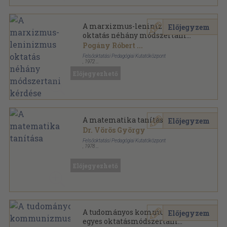
A marxizmus-leninizmus
Előjegyzem
oktatás néhány módszertani
kérdése
Pogány Róbert
...
Felsőoktatási Pedagógiai Kutatóközpont
,
1972
Ragasztott papírkötés
,
285
oldal
Előjegyezhető
A matematika tanítása
Előjegyzem
Dr. Vörös György
Felsőoktatási Pedagógiai Kutatóközpont
,
1978
Ragasztott papírkötés
,
187
oldal
Előjegyezhető
A tudományos kommunizmus
Előjegyzem
egyes oktatásmódszertani