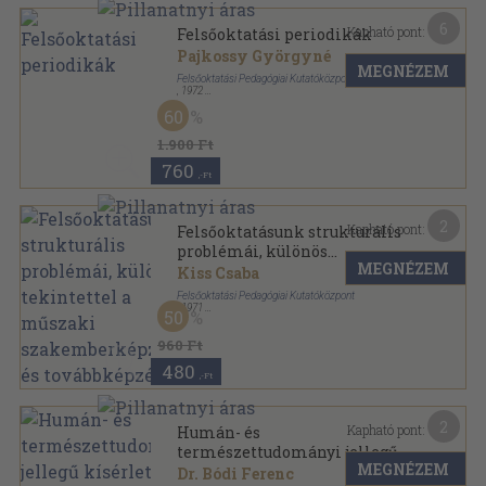
6
Kapható pont:
Felsőoktatási periodikák
Pajkossy Györgyné
MEGNÉZEM
Felsőoktatási Pedagógiai Kutatóközpont
,
1972
Ragasztott papírkötés
,
118
oldal
60
1.900 Ft
760
,-Ft
2
Kapható pont:
Felsőoktatásunk strukturális
problémái, különös
MEGNÉZEM
tekintettel a műszaki
Kiss Csaba
szakemberképzésre és
Felsőoktatási Pedagógiai Kutatóközpont
továbbképzésre
,
1971
50
Tűzött kötés
,
54
oldal
Információk a felsőoktatás köréből sorozat
960 Ft
480
,-Ft
2
Kapható pont:
Humán- és
természettudományi jellegű
MEGNÉZEM
kísérleti szakkörök
Dr. Bódi Ferenc