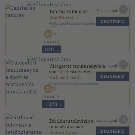
7
Kapható pont:
Tanítás és tanulás
MacKenzie
...
MEGNÉZEM
Felsőoktatási Pedagógiai Kutatóközpont
,
1974
Ragasztott papírkötés
,
329
oldal
50
Felsőoktatási pedagógiai tanulmányok sorozat
1.640 Ft
820
,-Ft
7
Kapható pont:
Válogatott tanulmányok a
sport és testnevelés
MEGNÉZEM
tárgyköréből
Kutassi László
...
Felsőoktatási Pedagógiai Kutatóközpont
,
1974
50
Fűzött papírkötés
,
423
oldal
Az Országos Felsőoktatási Nevelési Munkaközösség
2.640 Ft
Tájékoztatója sorozat
1.320
,-Ft
10
Kapható pont:
Zártláncú televízió a
felsőoktatásban
MEGNÉZEM
Radnai Gyula
...