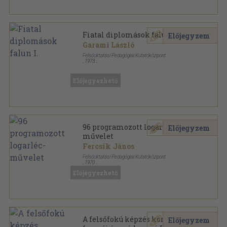
Fiatal diplomások falun I.
Előjegyzem
Garami László
Felsőoktatási Pedagógiai Kutatóközpont
,
1973
Ragasztott papírkötés
,
402
oldal
Előjegyezhető
96 programozott logarléc-
Előjegyzem
művelet
Fercsik János
Felsőoktatási Pedagógiai Kutatóközpont
,
1970
Tűzött kötés
,
131
oldal
Előjegyezhető
A felsőfokú képzés korszerű
Előjegyzem