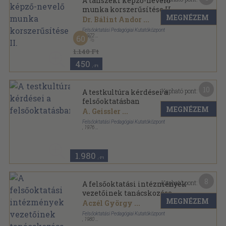
A tanszéki képző-nevelő
munka korszerűsítése II.
MEGNÉZEM
Dr. Bálint Andor
...
Felsőoktatási Pedagógiai Kutatóközpont
,
1972
60
Tűzött kötés
,
345
oldal
1.140 Ft
450
,-Ft
10
Kapható pont:
A testkultúra kérdései a
felsőoktatásban
MEGNÉZEM
A. Geissler
...
Felsőoktatási Pedagógiai Kutatóközpont
,
1976
Ragasztott papírkötés
,
435
oldal
1.980
,-Ft
8
Kapható pont:
A felsőoktatási intézmények
vezetőinek tanácskozása
MEGNÉZEM
Aczél György
...
Felsőoktatási Pedagógiai Kutatóközpont
,
1980
Ragasztott papírkötés
,
259
oldal