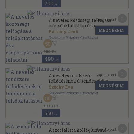
790
,-Ft
2
Kapható pont:
A nevelés közösségi felfogása
a felsőoktatásban és a
MEGNÉZEM
csoportpatronálás feladatai
Bársony Jenő
Felsőoktatási Pedagógiai Kutatóközpont
,
1973
50
Ragasztott papírkötés
,
347
oldal
980 Ft
490
,-Ft
3
Kapható pont:
A nevelés rendszere
fejlődésének új tendenciái a
MEGNÉZEM
felsőoktatásban
Széchy Éva
Felsőoktatási Pedagógiai Kutatóközpont
,
1972
50
Tűzött kötés
,
70
oldal
A Felsőoktatási Pedagógiai Akadémia előadásai
1.110 Ft
sorozat
550
,-Ft
2
Kapható pont:
A szocialista kollégiummá