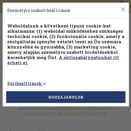
0
Toggle
Főmenü
Könyveink
navigation
Személyre szabott beállítások
Weboldalunk a következő típusú cookie-kat
alkalmazza: (1) weboldal működéséhez szükséges
technikai cookie, (2) funkcionális cookie, amely a
szolgáltatás igénybe vételét teszi az Ön számára
könnyebbé és gyorsabbá, (3) marketing cookie,
amely alapján személyre szabott hirdetésekkel
kereshetjük meg Önt.
A sütiszabályzatunkat itt
érheti el.
Sütibeállítások
HOZZÁJÁRULOK
További szűrők
Felsőoktatási Pedagógiai Kutatóközpont
művei, könyvek, használt könyvek