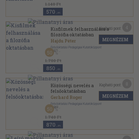
Információk a felsőoktatás köréből sorozat
1.140 Ft
570
,-Ft
4
Kapható pont:
Kisfilmek felhasználása a
filozófia oktatásban
MEGNÉZEM
Hajdu Péter
Felsőoktatási Pedagógiai Kutatóközpont
,
1971
50
Tűzött kötés
,
286
oldal
1.700 Ft
850
,-Ft
8
Kapható pont:
Közösségi nevelés a
felsőoktatásban
MEGNÉZEM
Gerhard Roger
Felsőoktatási Pedagógiai Kutatóközpont
,
1969
50
Fűzött papírkötés
,
317
oldal
Az Országos Felsőoktatási Nevelési Munkaközösség
1.740 Ft
Tájékoztatója sorozat
870
,-Ft