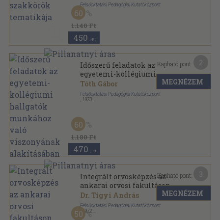
tematikája
Felsőoktatási Pedagógiai Kutatóközpont
60
Tűzött kötés
,
55
oldal
1.140 Ft
450
,-Ft
2
Kapható pont:
Időszerű feladatok az
egyetemi-kollégiumi
MEGNÉZEM
hallgatók munkához való
Tóth Gábor
viszonyának alakításában
Felsőoktatási Pedagógiai Kutatóközpont
,
1973
Ragasztott papírkötés
,
26
oldal
60
1.180 Ft
470
,-Ft
3
Kapható pont:
Integrált orvosképzés az
ankarai orvosi fakultáson
MEGNÉZEM
Dr. Tigyi András
Felsőoktatási Pedagógiai Kutatóközpont
,
1972
50
Papírmappa
,
47
oldal