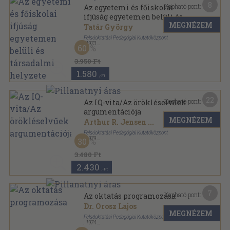
8
Kapható pont:
Az egyetemi és főiskolai
ifjúság egyetemen belüli és
MEGNÉZEM
társadalmi helyzete
Tatár György
Felsőoktatási Pedagógiai Kutatóközpont
,
1973
60
Tűzött kötés
,
253
oldal
3.950 Ft
1.580
,-Ft
22
Kapható pont:
Az IQ-vita/Az örökléselvűek
argumentációja
MEGNÉZEM
Arthur R. Jensen
...
Felsőoktatási Pedagógiai Kutatóközpont
,
1979
30
Ragasztott papírkötés
,
447
oldal
3.480 Ft
2.430
,-Ft
7
Kapható pont:
Az oktatás programozása
Dr. Orosz Lajos
MEGNÉZEM
Felsőoktatási Pedagógiai Kutatóközpont
,
1974
Tűzött kötés
,
165
oldal