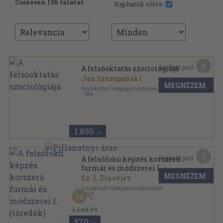
Összesen 156 találat
Kaphatók előre:
9
Kapható pont:
A felsőoktatás szociológiája
Jan Szczepanski
MEGNÉZEM
Felsőoktatási Pedagógiai Kutatóközpont
,
1969
Tűzött kötés
,
216
oldal
Felsőoktatási pedagógiai tanulmányok sorozat
1.850
,-Ft
3
Kapható pont:
A felsőfokú képzés korszerű
formái és módszerei I.
MEGNÉZEM
(töredék)
Sz. I. Zinovjev
Felsőoktatási Pedagógiai Kutatóközpont
,
1970
50
Tűzött kötés
,
267
oldal
1.140 Ft
570