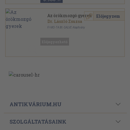
,-Ft
Az örökmozgó gyerek
Előjegyzem
Dr. László Zsuzsa
FI-MO-TA Bt.-SALVE Alapítvány
Ragasztott papírkötés
,
101
oldal
Ton-ton könyvek - Mit csináljak? sorozat
Előjegyezhető
ANTIKVÁRIUM.HU
SZOLGÁLTATÁSAINK