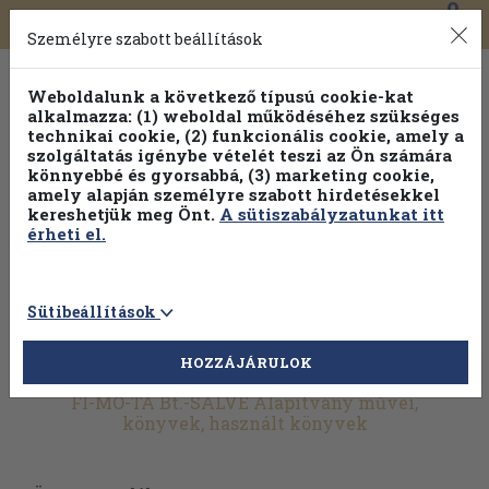
0
Toggle
Főmenü
Könyveink
navigation
Személyre szabott beállítások
Weboldalunk a következő típusú cookie-kat
alkalmazza: (1) weboldal működéséhez szükséges
technikai cookie, (2) funkcionális cookie, amely a
szolgáltatás igénybe vételét teszi az Ön számára
könnyebbé és gyorsabbá, (3) marketing cookie,
amely alapján személyre szabott hirdetésekkel
kereshetjük meg Önt.
A sütiszabályzatunkat itt
érheti el.
Sütibeállítások
HOZZÁJÁRULOK
További szűrők
FI-MO-TA Bt.-SALVE Alapítvány művei,
könyvek, használt könyvek