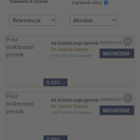
Összesen 3 találat
Kaphatók előre:
54
Kapható pont:
Az örökmozgó gyerek
Dr. László Zsuzsa
MEGNÉZEM
FI-MO-TA Bt.-SALVE Alapítvány
Tűzött kötés
,
102
oldal
Ton-ton könyvek - Mit csináljak? sorozat
5.980
,-Ft
30
Kapható pont:
Az örökmozgó gyerek
Dr. László Zsuzsa
MEGNÉZEM
FI-MO-TA Bt.-SALVE Alapítvány
Ragasztott papírkötés
,
102
oldal
Ton-ton könyvek - Mit csináljak? sorozat
5.980