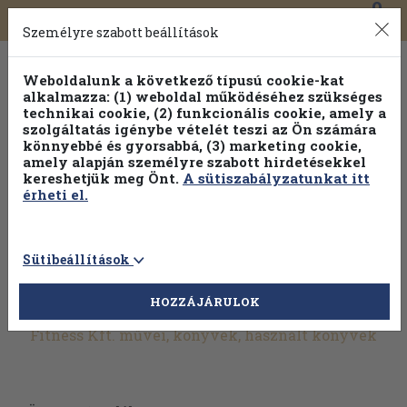
0
Toggle
Főmenü
Könyveink
navigation
Személyre szabott beállítások
Weboldalunk a következő típusú cookie-kat
alkalmazza: (1) weboldal működéséhez szükséges
technikai cookie, (2) funkcionális cookie, amely a
szolgáltatás igénybe vételét teszi az Ön számára
könnyebbé és gyorsabbá, (3) marketing cookie,
amely alapján személyre szabott hirdetésekkel
kereshetjük meg Önt.
A sütiszabályzatunkat itt
érheti el.
Sütibeállítások
HOZZÁJÁRULOK
További szűrők
Fitness Kft. művei, könyvek, használt könyvek