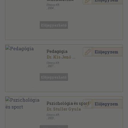
Fitness Kft.
,
2004
Ragasztott papírkötés
,
98
oldal
Fitness Akadémia sorozat
Előjegyezhető
Pedagógia
Előjegyzem
Dr. Kis Jenő
...
Fitness Kft.
,
2001
Tűzött kötés
,
210
oldal
Fitness Akadémia sorozat
Előjegyezhető
Pszichológia és sport
Előjegyzem
Dr. Stuller Gyula
Fitness Kft.
,
2003
Ragasztott papírkötés
,
214
oldal
Fitness Akadémia sorozat