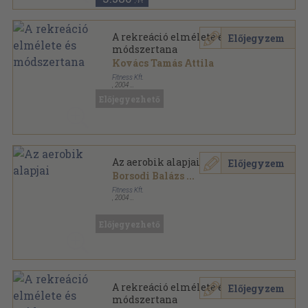
,-Ft
A rekreáció elmélete és
Előjegyzem
módszertana
Kovács Tamás Attila
Fitness Kft.
,
2004
Ragasztott papírkötés
,
342
oldal
Előjegyezhető
Fitness Akadémia sorozat
Az aerobik alapjai
Előjegyzem
Borsodi Balázs
...
Fitness Kft.
,
2004
Ragasztott papírkötés
,
200
oldal
Fitness Akadémia sorozat
Előjegyezhető
A rekreáció elmélete és
Előjegyzem
módszertana