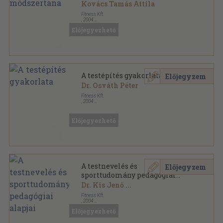
Kovács Tamás Attila
Fitness Kft.
,
2004
Ragasztott papírkötés
,
342
oldal
Előjegyezhető
Fitness Akadémia sorozat
A testépítés gyakorlata
Előjegyzem
Dr. Osváth Péter
Fitness Kft.
,
2004
Ragasztott papírkötés
,
289
oldal
Fitness Akadémia sorozat
Előjegyezhető
A testnevelés és
Előjegyzem
sporttudomány pedagógiai
alapjai
Dr. Kis Jenő
...
Fitness Kft.
,
2004
Ragasztott papírkötés
,
192
oldal
Előjegyezhető
Fitness Akadémia sorozat