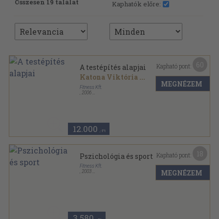
Összesen 19 találat
Kaphatók előre:
60
Kapható pont:
A testépítés alapjai
Katona Viktória
...
MEGNÉZEM
Fitness Kft.
,
2006
Ragasztott papírkötés
,
225
oldal
Fitness Akadémia sorozat
12.000
,-Ft
18
Kapható pont:
Pszichológia és sport
Fitness Kft.
MEGNÉZEM
,
2003
Ragasztott papírkötés
,
214
oldal
Fitness Akadémia sorozat
3.580