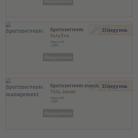
Előjegyezhető
Sportszervezés
Előjegyzem
Suta Éva
Fitness Kft.
,
2004
Ragasztott papírkötés
,
65
oldal
Fitness Akadémia sorozat
Előjegyezhető
Sportszervezés management
Előjegyzem
Tóth József
Fitness Kft.
,
2002
Tűzött kötés
,
124
oldal
Fitness Akadémia sorozat
Előjegyezhető