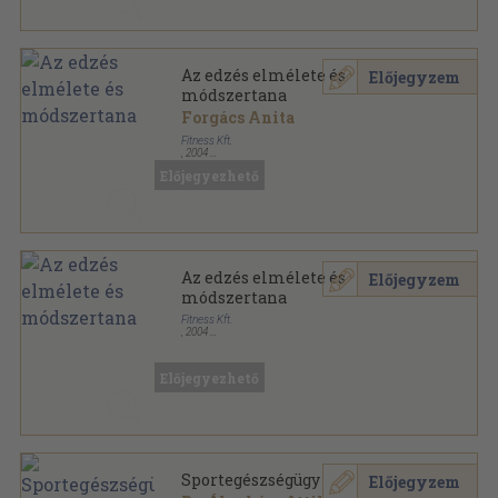
Az edzés elmélete és
Előjegyzem
módszertana
Forgács Anita
Fitness Kft.
,
2004
Ragasztott papírkötés
,
134
oldal
Előjegyezhető
Fitness Akadémia sorozat
Az edzés elmélete és
Előjegyzem
módszertana
Fitness Kft.
,
2004
Ragasztott papírkötés
,
134
oldal
Fitness Akadémia sorozat
Előjegyezhető
Sportegészségügy
Előjegyzem