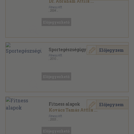
Dr. Ábrahám Attila
...
Fitness Kft.
,
2004
Ragasztott papírkötés
,
298
oldal
Fitness Akadémia sorozat
Előjegyezhető
Sportegészségügy
Előjegyzem
Fitness Kft.
,
2010
Ragasztott papírkötés
,
298
oldal
Fitness Akadémia sorozat
Előjegyezhető
Fitness alapok
Előjegyzem
Kovács Tamás Attila
...
Fitness Kft.
,
2003
Ragasztott papírkötés
,
151
oldal
Fitness Akadémia sorozat
Előjegyezhető