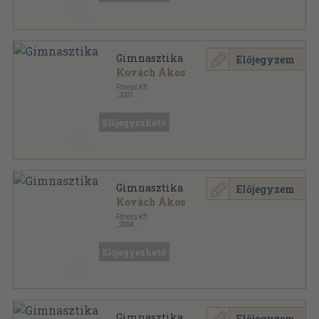
Gimnasztika
Előjegyzem
Kovách Ákos
Fitness Kft.
,
2001
Tűzött kötés
,
110
oldal
Fitness Akadémia sorozat
Előjegyezhető
Gimnasztika
Előjegyzem
Kovách Ákos
Fitness Kft.
,
2004
Ragasztott papírkötés
,
98
oldal
Fitness Akadémia sorozat
Előjegyezhető
Gimnasztika
Előjegyzem