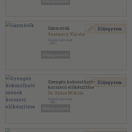
Előjegyezhető
Gázmérők
Előjegyzem
Szatmáry Károly
Fővárosi Gázművek
,
1973
Varrott papírkötés
,
61
oldal
Fővárosi Gázművek kiadványai sorozat
Előjegyezhető
Gyengén kokszolható szenek
Előjegyzem
korszerű előkészítése
Dr. Szücs Miklós
Fővárosi Gázművek
,
1960
Tűzött kötés
,
109
oldal
Előjegyezhető