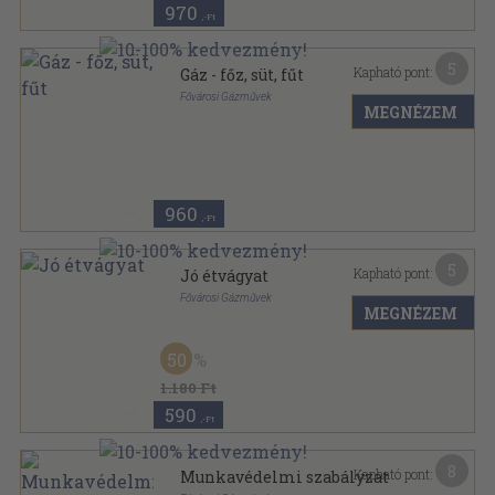
970
,-Ft
5
Kapható pont:
Gáz - főz, süt, fűt
Fővárosi Gázművek
MEGNÉZEM
Tűzött kötés
,
14
oldal
960
,-Ft
5
Kapható pont:
Jó étvágyat
Fővárosi Gázművek
MEGNÉZEM
Tűzött kötés
,
32
oldal
50
1.180 Ft
590
,-Ft
8
Kapható pont:
Munkavédelmi szabályzat