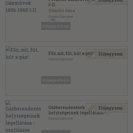
I-II.
Gömöri Géza
Fővárosi Gázművek
,
1982
Vászon
,
140
oldal
Előjegyezhető
Főz, süt, fűt, hűt a gáz!
Előjegyzem
Fővárosi Gázművek
Spirál
,
173
oldal
Előjegyezhető
Gázberendezések
Előjegyzem
helyiségeinek légellátása -
szellőzése
Fővárosi Gázművek
Tűzött kötés
,
26
oldal