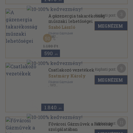
,-Ft
3
Kapható pont:
A gázenergia takarékosság
műszaki lehetőségei
MEGNÉZEM
Szabó László
Fővárosi Gázművek
,
1982
50
Tűzött kötés
,
54
oldal
Fővárosi Gázművek kiadványai sorozat
1.180 Ft
590
,-Ft
9
Kapható pont:
Csatlakozó vezetékek
Szatmáry Károly
MEGNÉZEM
Fővárosi Gázművek
,
1973
Tűzött kötés
,
102
oldal
Fővárosi Gázművek kiadványai sorozat
1.840
,-Ft
11
Kapható pont:
Fővárosi Gázművek a lakosság
szolgálatában