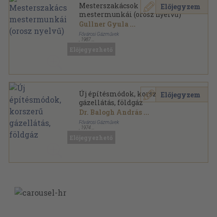
Mesterszakácsok
Előjegyzem
mestermunkái (orosz nyelvű)
Gullner Gyula
...
Fővárosi Gázművek
,
1987
Fűzött kemény papírkötés
,
215
oldal
Előjegyezhető
Új építésmódok, korszerű
Előjegyzem
gázellátás, földgáz
Dr. Balogh András
...
Fővárosi Gázművek
,
1974
Tűzött kötés
,
134
oldal
Előjegyezhető