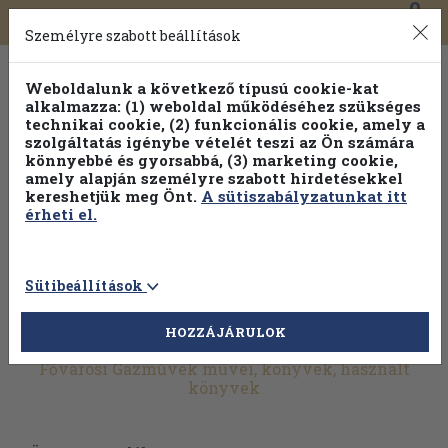
0
Toggle
Főmenü
Könyveink
navigation
Személyre szabott beállítások
Weboldalunk a következő típusú cookie-kat
alkalmazza: (1) weboldal működéséhez szükséges
technikai cookie, (2) funkcionális cookie, amely a
szolgáltatás igénybe vételét teszi az Ön számára
könnyebbé és gyorsabbá, (3) marketing cookie,
Válogasson több mint 1.000.000 kiadványunk közül
10-
amely alapján személyre szabott hirdetésekkel
100% kedvezménnyel!
kereshetjük meg Önt.
A sütiszabályzatunkat itt
érheti el.
Sütibeállítások
HOZZÁJÁRULOK
További szűrők
Fővárosi Gázművek művei, könyvek, használt
könyvek