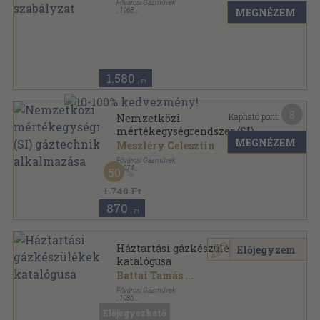
Fővárosi Gázművek
MEGNÉZEM
,
1968
Varrott keménykötés
,
95
oldal
1.580
,-Ft
8
Kapható pont:
Nemzetközi
mértékegységrendszer (SI)
MEGNÉZEM
gáztechnikai alkalmazása
Meszléry Celesztin
Fővárosi Gázművek
,
1974
50
Ragasztott papírkötés
,
56
oldal
1.740 Ft
870
,-Ft
Háztartási gázkészülékek
Előjegyzem
katalógusa
Battai Tamás
...
Fővárosi Gázművek
,
1986
Vászon
,
223
oldal
Előjegyezhető