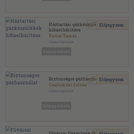
Háztartási gázkészülékek
Előjegyzem
hibaelhárítása
Battai Tamás
...
Fővárosi Gázművek
Varrott keménykötés
,
220
oldal
Előjegyezhető
Biztonságos gázhasználat
Előjegyzem
Csallóközi Zoltán
Fővárosi Gázművek
Tűzött kötés
,
38
oldal
Előjegyezhető
Fővárosi Gázművek 1856-1965
Előjegyzem