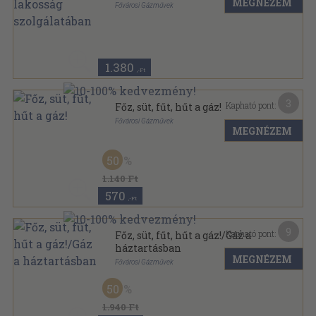
MEGNÉZEM
Fővárosi Gázművek
Tűzött kötés
,
8
oldal
1.380
,-Ft
3
Kapható pont:
Főz, süt, fűt, hűt a gáz!
Fővárosi Gázművek
MEGNÉZEM
Varrott papírkötés
,
173
oldal
50
1.140 Ft
570
,-Ft
9
Kapható pont:
Főz, süt, fűt, hűt a gáz!/Gáz a
háztartásban
MEGNÉZEM
Fővárosi Gázművek
Spirál
,
187
oldal
50
1.940 Ft