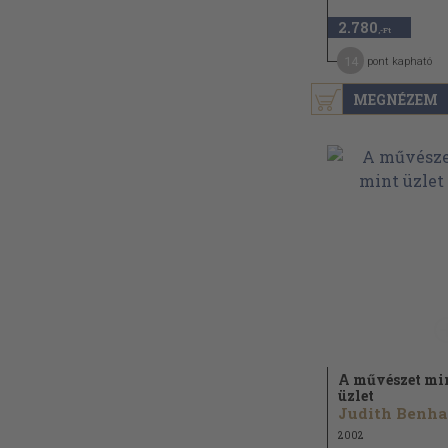
2.780
,-Ft
14
pont kapható
MEGNÉZEM
A művészet mi
üzlet
J
2002