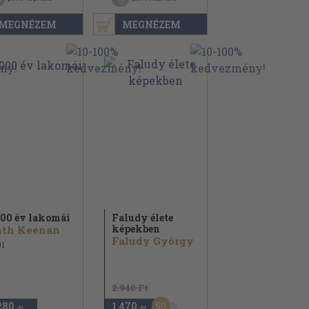
MEGNÉZEM
MEGNÉZEM
00 év lakomái
Faludy élete
képekben
uth Keenan
Faludy György
1
2.940 Ft
50
280
1.470
,-Ft
,-Ft