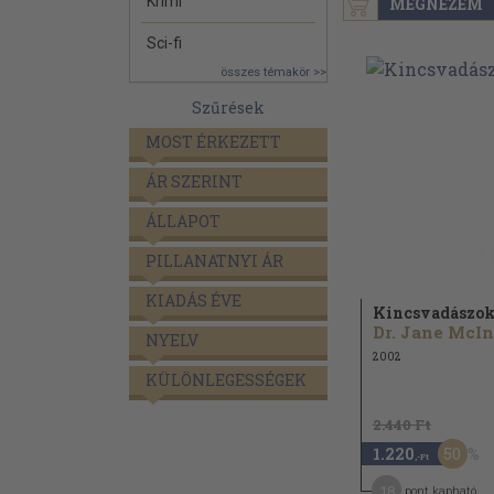
Krimi
MEGNÉZEM
Sci-fi
összes témakör >>
Szűrések
MOST ÉRKEZETT
ÁR SZERINT
ÁLLAPOT
PILLANATNYI ÁR
KIADÁS ÉVE
Kincsvadászo
NYELV
2002
KÜLÖNLEGESSÉGEK
2.440 Ft
50
1.220
,-Ft
18
pont kapható