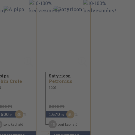
pipa
Satyricon
bin Crole
Petronius
9
2002
.000 Ft
2.390 Ft
30
30
.500
1.670
,-Ft
,-Ft
5
15
pont kapható
pont kapható