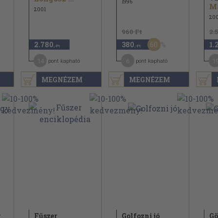
1996
n
2001
20
960 Ft
2.
60
2.780
380
1.
,-Ft
,-Ft
14
6
1
pont kapható
pont kapható
MEGNÉZEM
MEGNÉZEM
y
Fűszer
Golfozni jó
Gö