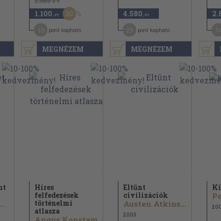
1.580 Ft
30
1.100
4.580
2.
,-Ft
,-Ft
10
23
1
pont kapható
pont kapható
MEGNÉZEM
MEGNÉZEM
nt
Híres
Eltűnt
Kí
felfedezések
civilizációk
Po
történelmi
udith Benhamou-Huet
Austen Atkinson
20
atlasza
2003
Angus Konstam