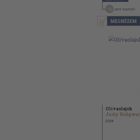
15
pont kapható
MEGNÉZEM
Olívaolajok
Judy Ridgwa
2004