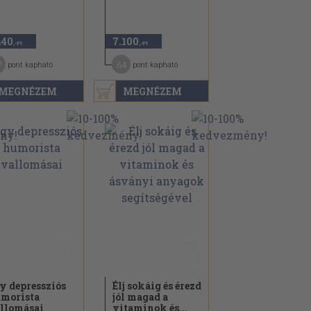
440
7.100
,-Ft
,-Ft
7
64
pont kapható
pont kapható
MEGNÉZEM
MEGNÉZEM
y depressziós
Élj sokáig és érezd
morista
jól magad a
llomásai
vitaminok és...