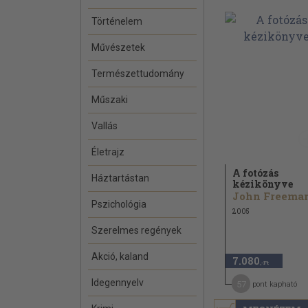
Történelem
Művészetek
Természettudomány
Műszaki
Vallás
Életrajz
A fotózás
Háztartástan
kézikönyve
John Freema
Pszichológia
2005
Szerelmes regények
Akció, kaland
7.080
,-Ft
Idegennyelv
57
pont kapható