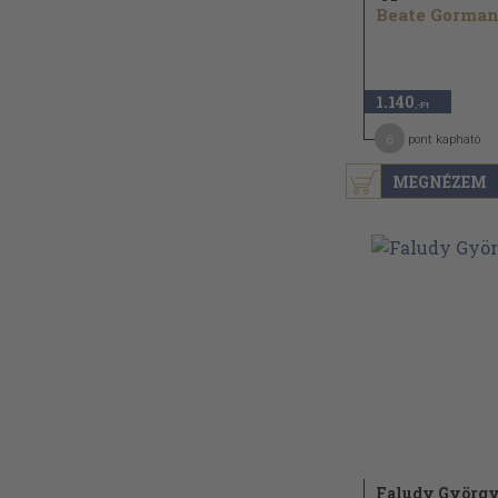
Beate Gorma
1.140
,-Ft
6
pont kapható
MEGNÉZEM
Faludy Györg