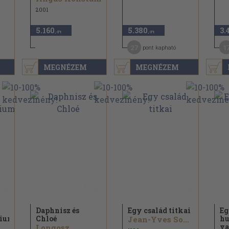
2001
5.160
5.380
3.
,-Ft
,-Ft
27
1
pont kapható
MEGNÉZEM
MEGNÉZEM
Daphnisz és
Egy család titkai
Eg
rium
Chloé
hu
Jean-Yves Soucy...
va
Longosz ...