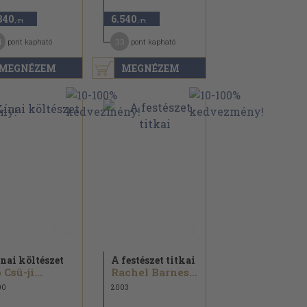
840
6.540
,-Ft
,-Ft
4
33
pont kapható
pont kapható
MEGNÉZEM
MEGNÉZEM
nai költészet
A festészet titkai
 Csü-ji...
Rachel Barnes...
00
2003