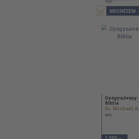
MEGNÉZEM
Gyógynövény
Biblia
1993
2.980
,-Ft