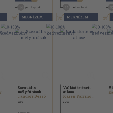
14
14
5
pont kapható
pont kapható
MEGNÉZEM
MEGNÉZEM
Szexuális
Vallástörténeti
Vi
mélyfúrások
atlasz
y
Ea
Tandori Dezső
Karen Farrington
1999
2003