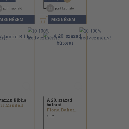
0
22
pont kapható
pont kapható
MEGNÉZEM
MEGNÉZEM
tamin Biblia
A 20. század
bútorai
rl Mindell
Fiona Baker...
2002