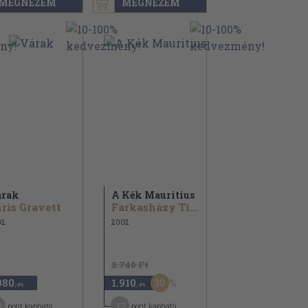
MEGNÉZEM
MEGNÉZEM
árak
A Kék Mauritius
ris Gravett
Farkasházy Tivadar
02
2002
2.740 Ft
30
980
1.910
,-Ft
,-Ft
0
17
pont kapható
pont kapható