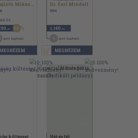
Majláth Mikes László
Dr. Earl Mindell
08
1996
580 Ft
50
290
1.140
,-Ft
,-Ft
9
9
pont kapható
pont kapható
MEGNÉZEM
MEGNÉZEM
rög költészet
Hét és fél