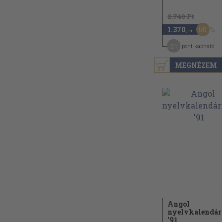
2.740 Ft
50
1.370
,-Ft
21
pont kapható
MEGNÉZEM
Angol
nyelvkalendá
'91