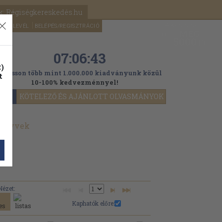
k: Régiségkereskedés.hu
A kosaram
HÍRLEVÉL
BELÉPÉS/REGISZTRÁCIÓ
MÉG
0
5000
Ft
07:06:42
)
ogasson több mint 1.000.000 kiadványunk közül
t
10-100% kedvezménnyel!
YOK
KÖTELEZŐ ÉS AJÁNLOTT OLVASMÁNYOK
könyvek
Nézet:
Kaphatók előre: