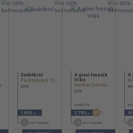
Zsokékrul
A gízai fennsík
A 
titka
Farkasházy Tivadar
Ro
n
Berkes István...
2006
199
2004
3.980 Ft
15
30
1.890
2.780
10
,-Ft
,-Ft
9
25
9
pont kapható
pont kapható