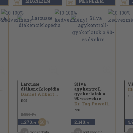
MEGNÉZEM
MEGNÉZEM
k
Larousse
Silva
V
diákenciklopédia
agykontroll-
Dr. Jane McIntosh
Ch
gyakorlatok a
Daniel Alibert-Kouraguine...
20
90-es évekre
1995
Dr. Tag Powell...
1991
2.550 Ft
50
1.270
2.140
4.
,-Ft
,-Ft
19
11
4
pont kapható
pont kapható