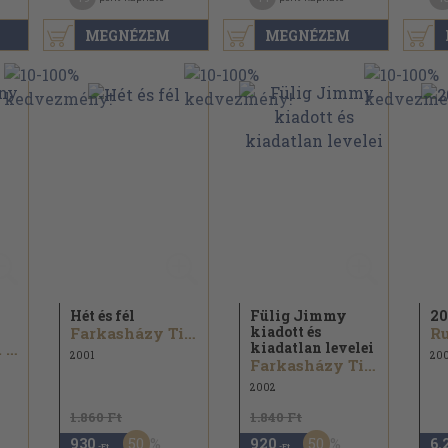
MEGNÉZEM
MEGNÉZEM
Hét és fél
Fülig Jimmy
20
kiadott és
Farkasházy Tivadar
R
kiadatlan levelei
Dr. Michael A. Weiner
2001
200
Farkasházy Tivadar
2002
1.860 Ft
1.840 Ft
50
50
930
920
6.
,-Ft
,-Ft