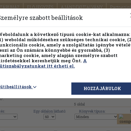
TÁRUHÁZ
ELŐJEGYZÉS
AJÁNDÉKUTALVÁNY
Partnerün
SZÁLLÍTÁS
SEGÍTSÉG
Személyre szabott beállítások
Részletes kereső
Témaköri fa
eboldalunk a következő típusú cookie-kat alkalmazza:
1) weboldal működéséhez szükséges technikai cookie, (2
Vál
unkcionális cookie, amely a szolgáltatás igénybe vételé
eszi az Ön számára könnyebbé és gyorsabbá, (3)
arketing cookie, amely alapján személyre szabott
PILLANATNYI ÁRAINK
FENNTARTHATÓ OLVASMÁN
irdetésekkel kereshetjük meg Önt.
A
ütiszabályzatunkat itt érheti el.
Glória Kiadó művei, könyvek, használt 
ütibeállítások
HOZZÁJÁRULOK
67.
5 oldal
és:
Egy oldalon látható:
Könyvek típusa: