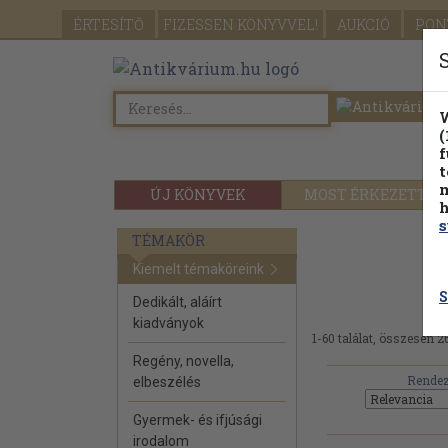
ÉRTESÍTŐ
FIZESSEN
KÖNYVVEL!
AUKCIÓ
PON
W
(
f
t
m
ÚJ KÖNYVEK
MOST ÉRKEZETT
h
s
TÉMAKÖR
Kiemelt témaköreink
S
Dedikált, aláírt
kiadványok
1-60 találat, összesen 2
Regény, novella,
Rendez
elbeszélés
Gyermek- és ifjúsági
irodalom