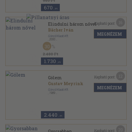
960 Ft
670
,-Ft
16
Kapható pont:
Elindulni három nővel
Bächer Iván
MEGNÉZEM
Göncöl Kiadó Kft.
,
2000
Fűzött kemény papírkötés
,
319
oldal
30
2.480 Ft
1.730
,-Ft
12
Kapható pont:
Gólem
Gustav Meyrink
MEGNÉZEM
Göncöl Kiadó Kft.
,
1989
Ragasztott papírkötés
,
295
oldal
Gustav Meyrink-sorozat sorozat
2.440
,-Ft
20
Kapható pont:
Gyorsabban