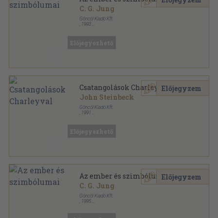
C. G. Jung
Göncöl Kiadó Kft.
,
1993
Fűzött kemény papírkötés
,
330
oldal
Előjegyezhető
Csatangolások Charleyval
Előjegyzem
John Steinbeck
Göncöl Kiadó Kft.
,
1991
Ragasztott papírkötés
,
231
oldal
Előjegyezhető
Az ember és szimbólumai
Előjegyzem
C. G. Jung
Göncöl Kiadó Kft.
,
1995
Fűzött kemény papírkötés
,
330
oldal