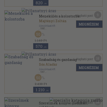
820
,-Ft
9
Kapható pont:
Menekülés a kolostorba
Majtényi Zoltán
MEGNÉZEM
Göncöl Kiadó Kft.
,
1990
Ragasztott papírkötés
,
269
oldal
50
1.140 Ft
570
,-Ft
18
Kapható pont:
Szabadság és gazdaság
Sós Aladár
MEGNÉZEM
Göncöl Kiadó Kft.
,
1991
Fűzött kemény papírkötés
,
630
oldal
50
2.430 Ft
1.210
,-Ft
18
Kapható pont:
Szerelmek könyve (dedikált