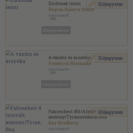
Zsidónak lenni
Előjegyzem
Hayim Halevy Donin
Göncöl Kiadó Kft.
,
1998
Ragasztott papírkötés
,
288
oldal
Előjegyezhető
A vándor és árnyéka
Előjegyzem
Friedrich Nietzsche
Göncöl Kiadó Kft.
,
1990
Fűzött kemény papírkötés
,
362
oldal
Előjegyezhető
Fahrenheit 451/A tetovált
Előjegyzem
asszony/Tyrannosaurus Rex
Ray Bradbury
Göncöl Kiadó Kft.