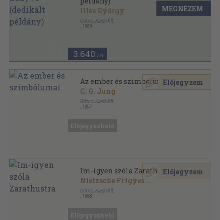
példány)
MEGNÉZEM
Illés György
Göncöl Kiadó Kft.
,
1989
Ragasztott papírkötés
,
180
oldal
3.640
,-Ft
Az ember és szimbólumai
Előjegyzem
C. G. Jung
Göncöl Kiadó Kft.
,
1997
Fűzött kemény papírkötés
,
330
oldal
Előjegyezhető
Im-igyen szóla Zarathustra
Előjegyzem
Nietzsche Frigyes
...
Göncöl Kiadó Kft.
,
1988
Fűzött kemény papírkötés
,
440
oldal
Társadalomtudományi Könyvtár sorozat
Előjegyezhető