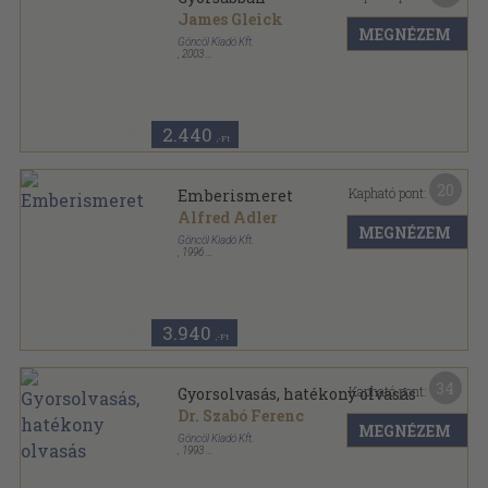
James Gleick
MEGNÉZEM
Göncöl Kiadó Kft.
,
2003
Fűzött kemény papírkötés
,
342
oldal
2.440
,-Ft
20
Kapható pont:
Emberismeret
Alfred Adler
MEGNÉZEM
Göncöl Kiadó Kft.
,
1996
Ragasztott papírkötés
,
267
oldal
3.940
,-Ft
34
Kapható pont:
Gyorsolvasás, hatékony olvasás
Dr. Szabó Ferenc
MEGNÉZEM
Göncöl Kiadó Kft.
,
1993
Fűzött kemény papírkötés
,
191
oldal