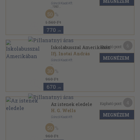
MEGNÉZEM
Göncöl Kiadó Kft.
,
1990
Tűzött kötés
,
64
oldal
50
Rejtő kisregény-sorozat sorozat
1.540 Ft
770
,-Ft
6
Kapható pont:
Iskolabusszal Amerikában
Ifj. Inotai András
MEGNÉZEM
Göncöl Kiadó Kft.
Ragasztott papírkötés
,
168
oldal
30
960 Ft
670
,-Ft
4
Kapható pont:
Az istenek eledele
H. G. Wells
MEGNÉZEM
Göncöl Kiadó Kft.
Ragasztott papírkötés
,
314
oldal
50
960 Ft