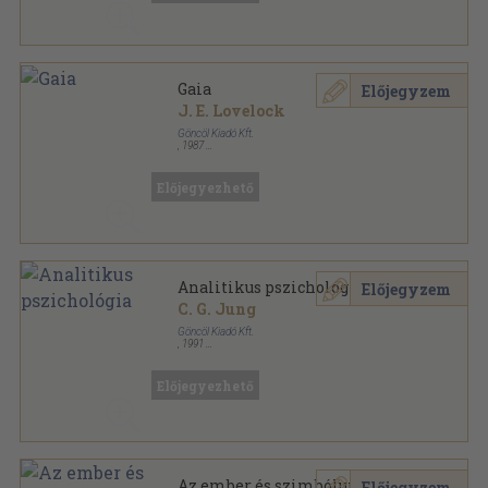
Gaia
Előjegyzem
J. E. Lovelock
Göncöl Kiadó Kft.
,
1987
Ragasztott papírkötés
,
207
oldal
Göncöl Zsebkönyvek sorozat
Előjegyezhető
Analitikus pszichológia
Előjegyzem
C. G. Jung
Göncöl Kiadó Kft.
,
1991
Fűzött kemény papírkötés
,
229
oldal
Előjegyezhető
Az ember és szimbólumai
Előjegyzem