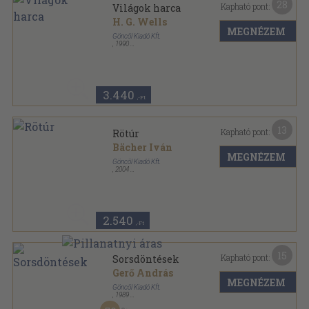
28
Kapható pont:
Világok harca
H. G. Wells
MEGNÉZEM
Göncöl Kiadó Kft.
,
1990
Ragasztott papírkötés
,
218
oldal
3.440
,-Ft
13
Kapható pont:
Rötúr
Bächer Iván
MEGNÉZEM
Göncöl Kiadó Kft.
,
2004
Fűzött kemény papírkötés
,
209
oldal
2.540
,-Ft
15
Kapható pont:
Sorsdöntések
Gerő András
MEGNÉZEM
Göncöl Kiadó Kft.
,
1989
Fűzött kemény papírkötés
,
420
oldal