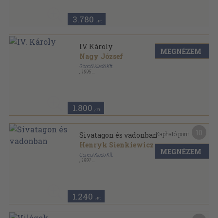
3.780
,-Ft
IV. Károly
MEGNÉZEM
Nagy József
Göncöl Kiadó Kft.
,
1995
Fűzött kemény papírkötés
,
199
oldal
1.800
,-Ft
10
Kapható pont:
Sivatagon és vadonban
Henryk Sienkiewicz
MEGNÉZEM
Göncöl Kiadó Kft.
,
1991
Ragasztott papírkötés
,
303
oldal
1.240
,-Ft