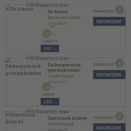
5
Kapható pont:
De Amore
Devecseri Gábor
MEGNÉZEM
Göncöl Kiadó Kft.
,
1993
Fűzött keménykötés
,
215
oldal
50
1.180 Ft
590
,-Ft
6
Kapható pont:
Embergyermek-
gyermekember
MEGNÉZEM
Vajda Zsuzsa
Göncöl Kiadó Kft.
30
Ragasztott papírkötés
,
248
oldal
980 Ft
680
,-Ft
9
Kapható pont:
Szerelmek könyve
Illés György
MEGNÉZEM
Göncöl Kiadó Kft.