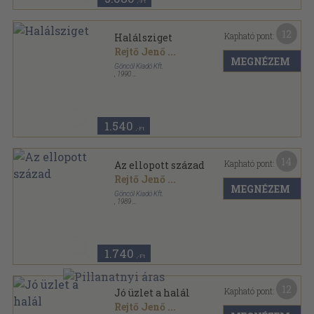
,-Ft
12
Kapható pont:
Halálsziget
Rejtő Jenő
...
MEGNÉZEM
Göncöl Kiadó Kft.
,
1990
Tűzött kötés
,
64
oldal
Rejtő kisregény-sorozat sorozat
1.540
,-Ft
14
Kapható pont:
Az ellopott század
Rejtő Jenő
...
MEGNÉZEM
Göncöl Kiadó Kft.
,
1989
Tűzött kötés
,
64
oldal
Rejtő kisregény-sorozat sorozat
1.740
,-Ft
12
Kapható pont:
Jó üzlet a halál
Rejtő Jenő
...