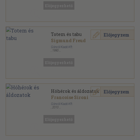
Ragasztott papírkötés
,
238
oldal
Előjegyezhető
Totem és tabu
Előjegyzem
Sigmund Freud
Göncöl Kiadó Kft.
,
1990
Fűzött kemény papírkötés
,
151
oldal
Előjegyezhető
Hóhérok és áldozatok
Előjegyzem
Francoise Sironi
Göncöl Kiadó Kft.
,
2010
Ragasztott papírkötés
,
252
oldal
Előjegyezhető