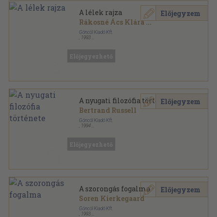
A lélek rajza
Előjegyzem
Rákosné Ács Klára
...
Göncöl Kiadó Kft.
,
1993
Ragasztott papírkötés
,
210
oldal
Előjegyezhető
A nyugati filozófia története
Előjegyzem
Bertrand Russell
Göncöl Kiadó Kft.
,
1994
Fűzött keménykötés
,
720
oldal
Előjegyezhető
A szorongás fogalma
Előjegyzem
Soren Kierkegaard
Göncöl Kiadó Kft.
,
1993