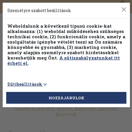
0
Toggle
Főmenü
Könyveink
navigation
Személyre szabott beállítások
Weboldalunk a következő típusú cookie-kat
alkalmazza: (1) weboldal működéséhez szükséges
technikai cookie, (2) funkcionális cookie, amely a
szolgáltatás igénybe vételét teszi az Ön számára
könnyebbé és gyorsabbá, (3) marketing cookie,
amely alapján személyre szabott hirdetésekkel
kereshetjük meg Önt.
A sütiszabályzatunkat itt
érheti el.
Sütibeállítások
HOZZÁJÁRULOK
További szűrők
Göncöl Kiadó Kft. művei, könyvek, használt
könyvek