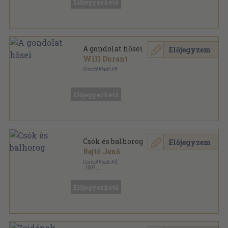
Előjegyezhető
A gondolat hősei
Előjegyzem
Will Durant
Göncöl Kiadó Kft.
Fűzött kemény papírkötés
,
576
oldal
Előjegyezhető
Csók és balhorog
Előjegyzem
Rejtő Jenő
Göncöl Kiadó Kft.
,
1991
Ragasztott papírkötés
,
198
oldal
Előjegyezhető