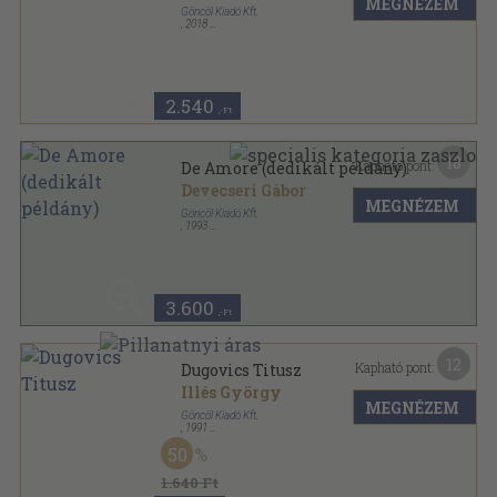
MEGNÉZEM
Göncöl Kiadó Kft.
,
2018
Fűzött kemény papírkötés
,
217
oldal
2.540
,-Ft
18
Kapható pont:
De Amore (dedikált példány)
Devecseri Gábor
MEGNÉZEM
Göncöl Kiadó Kft.
,
1993
Fűzött keménykötés
,
215
oldal
3.600
,-Ft
12
Kapható pont:
Dugovics Titusz
Illés György
MEGNÉZEM
Göncöl Kiadó Kft.
,
1991
Ragasztott papírkötés
,
82
oldal
50
1.640 Ft