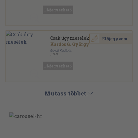
Ragasztott papírkötés
,
219
oldal
Előjegyezhető
Csak úgy mesélek
Előjegyzem
Kardos G. György
Göncöl Kiadó Kft.
,
2000
Fűzött kemény papírkötés
,
165
oldal
Előjegyezhető
Mutass többet