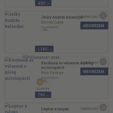
480
,-Ft
6
Kapható pont:
Jelky András kalandjai
Hevesi Lajos
MEGNÉZEM
Göncöl Kiadó Kft.
,
1990
Ragasztott papírkötés
,
292
oldal
1.140
,-Ft
7
Kapható pont:
Kérdések és válaszok a görög
mitológiáról
MEGNÉZEM
Petz György
Göncöl Kiadó Kft.
,
1991
30
Ragasztott papírkötés
,
142
oldal
Igen-nem sorozat
1.140 Ft
790
,-Ft
12
Kapható pont:
Legény a talpán