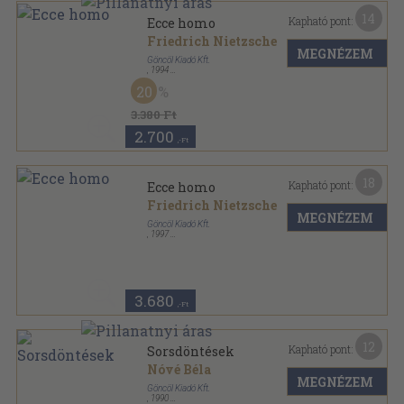
14
Kapható pont:
Ecce homo
Friedrich Nietzsche
MEGNÉZEM
Göncöl Kiadó Kft.
,
1994
Ragasztott papírkötés
,
157
oldal
20
3.380 Ft
2.700
,-Ft
18
Kapható pont:
Ecce homo
Friedrich Nietzsche
MEGNÉZEM
Göncöl Kiadó Kft.
,
1997
Ragasztott papírkötés
,
157
oldal
3.680
,-Ft
12
Kapható pont:
Sorsdöntések
Nóvé Béla
MEGNÉZEM
Göncöl Kiadó Kft.
,
1990