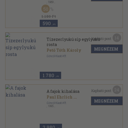
,
1989
Ragasztott papírkötés
,
180
oldal
50
1.180 Ft
590
,-Ft
14
Kapható pont:
Tízezerlyukú síp egylyukú
rosta
MEGNÉZEM
Pető Tóth Károly
Göncöl Kiadó Kft.
Ragasztott papírkötés
,
102
oldal
1.780
,-Ft
24
Kapható pont:
A fajok kihalása
Paul Ehrlich
...
MEGNÉZEM
Göncöl Kiadó Kft.
,
1995
Ragasztott papírkötés
,
395
oldal
2.980