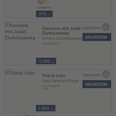
50
Számvetés sorozat
1.940 Ft
970
,-Ft
16
Kapható pont:
Szerelem, élet, halál/
Életbölcsesség
MEGNÉZEM
Arthur Schopenhauer
Göncöl Kiadó Kft.
Ragasztott papírkötés
,
340
oldal
3.280
,-Ft
15
Kapható pont:
Titkok titka
Sant Darshan Singh
MEGNÉZEM
Göncöl Kiadó Kft.
,
1991
Ragasztott papírkötés
,
243
oldal
1.880
,-Ft