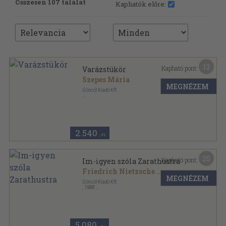
Összesen 107 találat
Kaphatók előre:
13
Kapható pont:
Varázstükör
Szepes Mária
MEGNÉZEM
Göncöl Kiadó Kft.
Ragasztott papírkötés
,
226
oldal
2.540
,-Ft
25
Kapható pont:
Im-igyen szóla Zarathustra
Friedrich Nietzsche
...
MEGNÉZEM
Göncöl Kiadó Kft.
,
1988
Fűzött kemény papírkötés
,
440
oldal
Társadalomtudományi Könyvtár sorozat
5.080