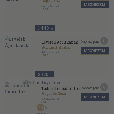
Rejtő Jenő
...
MEGNÉZEM
Göncöl Kiadó Kft.
,
1990
Tűzött kötés
,
64
oldal
Rejtő kisregény-sorozat sorozat
1.440
,-Ft
11
Kapható pont:
Levelek Áprilkának
Bohumil Hrabal
MEGNÉZEM
Göncöl Kiadó Kft.
,
1992
Ragasztott papírkötés
,
193
oldal
2.180
,-Ft
6
Kapható pont:
Tudniillik tudni illik
Hegedűs Géza
MEGNÉZEM
Göncöl Kiadó Kft.
,
1991
Fűzött papírkötés
,
143
oldal
30