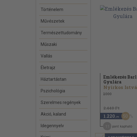
Történelem
Művészetek
Természettudomány
Műszaki
Vallás
Életrajz
Emlékezés Barl
Háztartástan
Gyulára
Pszichológia
2000
Szerelmes regények
2.440 Ft
Akció, kaland
50
1.220
,-Ft
Idegennyelv
11
pont kapható