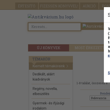
ÉRTESÍTŐ
FIZESSEN
KÖNYVVEL!
AUKCIÓ
PON
W
(
f
t
m
ÚJ KÖNYVEK
MOST ÉRKEZETT
h
s
TÉMAKÖR
Ha
Kiemelt témaköreink
S
Dedikált, aláírt
kiadványok
1-8 találat, összesen 8.
Regény, novella,
Rendez
elbeszélés
Gyermek- és ifjúsági
irodalom