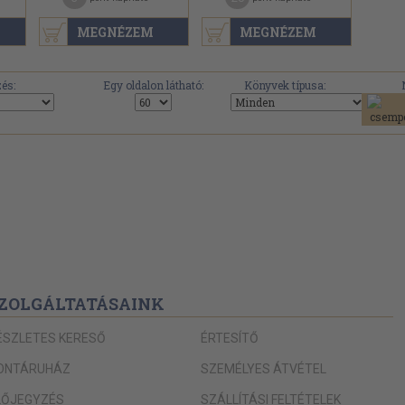
MEGNÉZEM
MEGNÉZEM
és:
Egy oldalon látható:
Könyvek típusa:
ZOLGÁLTATÁSAINK
ÉSZLETES KERESŐ
ÉRTESÍTŐ
ONTÁRUHÁZ
SZEMÉLYES ÁTVÉTEL
LŐJEGYZÉS
SZÁLLÍTÁSI FELTÉTELEK