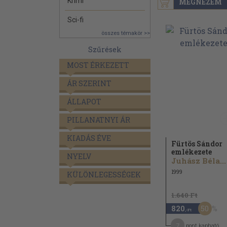
Krimi
MEGNÉZEM
Sci-fi
összes témakör >>
Szűrések
MOST ÉRKEZETT
ÁR SZERINT
ÁLLAPOT
PILLANATNYI ÁR
KIADÁS ÉVE
Fürtös Sándor
emlékezete
NYELV
Juhász Béla...
1999
KÜLÖNLEGESSÉGEK
1.640 Ft
50
820
,-Ft
7
pont kapható