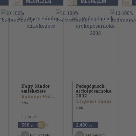
MEGNÉZEM
MEGNÉZEM
Nagy Sándor
Pedagógusok
emlékezete
arcképcsarnoka
2002
Bakonyi Pál...
Ungvári János
1998
2002
1.180 Ft
50
590
2.480
,-Ft
,-Ft
3
20
pont kapható
pont kapható