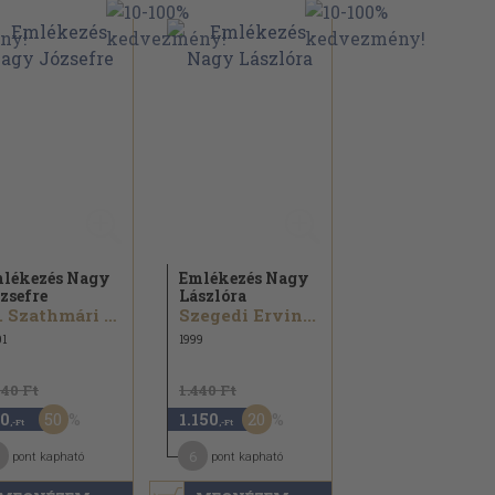
lékezés Nagy
Emlékezés Nagy
zsefre
Lászlóra
Dr. Szathmári István...
Szegedi Ervin...
1
1999
740 Ft
1.440 Ft
50
20
0
1.150
,-Ft
,-Ft
6
pont kapható
pont kapható