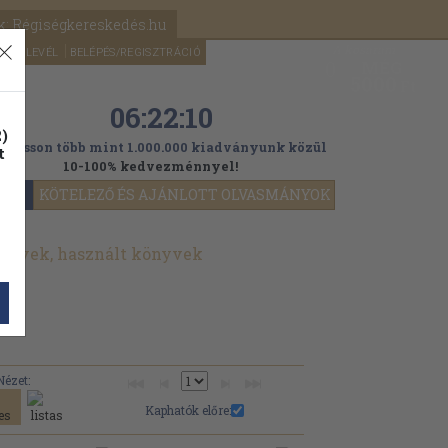
k: Régiségkereskedés.hu
A kosaram
HÍRLEVÉL
BELÉPÉS/REGISZTRÁCIÓ
MÉG
0
5000
Ft
06:22:07
)
ogasson több mint 1.000.000 kiadványunk közül
t
10-100% kedvezménnyel!
YOK
KÖTELEZŐ ÉS AJÁNLOTT OLVASMÁNYOK
önyvek, használt könyvek
Nézet:
Kaphatók előre: