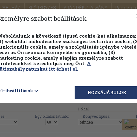
TÁRUHÁZ
ELŐJEGYZÉS
AJÁNDÉKUTALVÁNY
Partnerün
SZÁLLÍTÁS
SEGÍTSÉG
Személyre szabott beállítások
Részletes kereső
Témaköri fa
eboldalunk a következő típusú cookie-kat alkalmazza:
1) weboldal működéséhez szükséges technikai cookie, (2
Vál
unkcionális cookie, amely a szolgáltatás igénybe vételé
eszi az Ön számára könnyebbé és gyorsabbá, (3)
arketing cookie, amely alapján személyre szabott
PILLANATNYI ÁRAINK
FENNTARTHATÓ OLVASMÁN
irdetésekkel kereshetjük meg Önt.
A
ütiszabályzatunkat itt érheti el.
jdú-Bihar Megyei Neveléstörténeti Egyesület művei, k
ütibeállítások
HOZZÁJÁRULOK
1 oldal
és:
Egy oldalon látható:
Könyvek típusa: