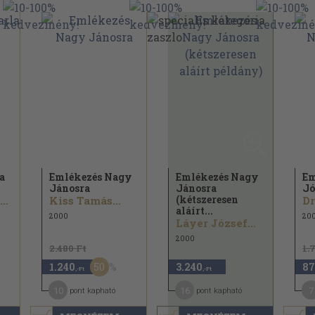
a
Emlékezés Nagy
Emlékezés Nagy
Em
Jánosra
Jánosra
Jó
(kétszeresen
Nyirkos István...
Kiss Tamás...
aláírt...
2000
200
Láyer József...
2000
2.480 Ft
1.
50
1.240
3.240
87
,-Ft
,-Ft
10
16
7
pont kapható
pont kapható