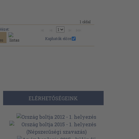
1 oldal
Nézet:
Kaphatók előre:
ELÉRHETŐSÉGEINK