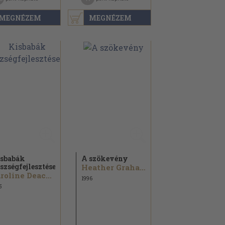
MEGNÉZEM
MEGNÉZEM
sbabák
A szökevény
szségfejlesztése
Heather Graham
Caroline Deacon
1996
5