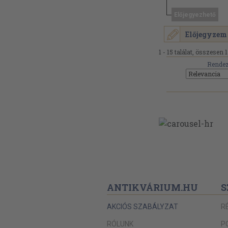
Előjegyezhető
Előjegyzem
1 - 15 találat, összesen 1
Rendez
ANTIKVÁRIUM.HU
S
AKCIÓS SZABÁLYZAT
R
RÓLUNK
P