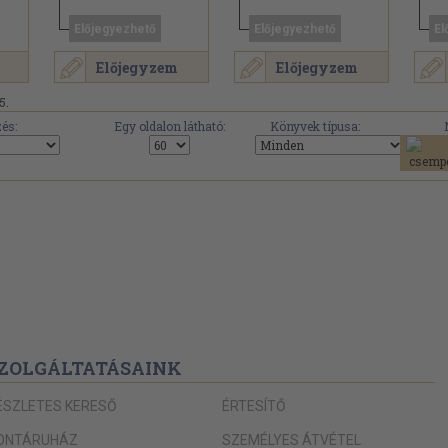
Előjegyezhető
Előjegyezhető
El
Előjegyzem
Előjegyzem
5.
és:
Egy oldalon látható:
Könyvek típusa:
ZOLGÁLTATÁSAINK
ÉSZLETES KERESŐ
ÉRTESÍTŐ
ONTÁRUHÁZ
SZEMÉLYES ÁTVÉTEL