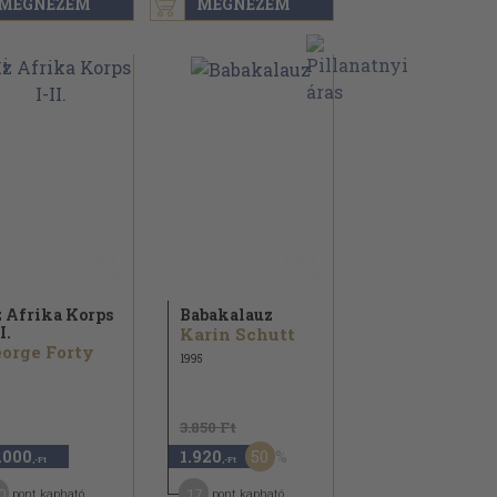
MEGNÉZEM
MEGNÉZEM
 Afrika Korps
Babakalauz
I.
Karin Schutt
orge Forty
1995
3.850 Ft
50
.000
1.920
,-Ft
,-Ft
0
17
pont kapható
pont kapható