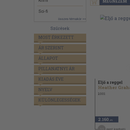
Krimi
MEGNÉZEM
Sci-fi
összes témakör >>
Szűrések
MOST ÉRKEZETT
ÁR SZERINT
ÁLLAPOT
PILLANATNYI ÁR
KIADÁS ÉVE
Eljő a reggel
NYELV
2001
KÜLÖNLEGESSÉGEK
2.160
,-Ft
11
pont kapható