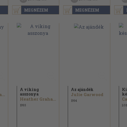
MEGNÉZEM
MEGNÉZEM
A viking
Az ajándék
Ki
asszonya
ké
Heather Graham
Julie Garwood
Heather Graham
1994
1993
201