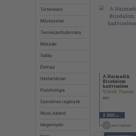
Történelem
Művészetek
Természettudomány
Műszaki
Vallás
Életrajz
A Harmadik
Háztartástan
Birodalom
hadviselése
Pszichológia
Vibók Tamás
1997
Szerelmes regények
Akció, kaland
2.980
,-Ft
Idegennyelv
27
pont kapható