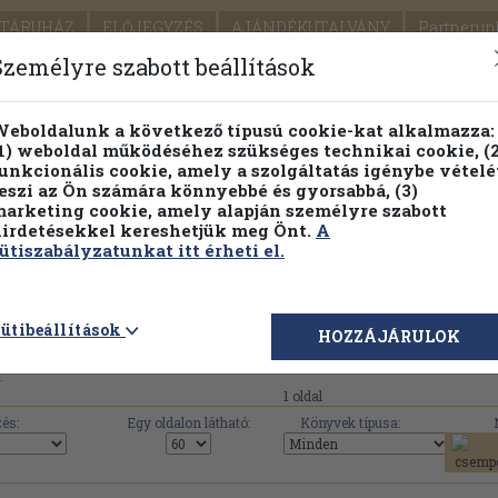
TÁRUHÁZ
ELŐJEGYZÉS
AJÁNDÉKUTALVÁNY
Partnerün
SZÁLLÍTÁS
SEGÍTSÉG
Személyre szabott beállítások
1.
Részletes kereső
Témaköri fa
eboldalunk a következő típusú cookie-kat alkalmazza:
1) weboldal működéséhez szükséges technikai cookie, (2
KIADV
unkcionális cookie, amely a szolgáltatás igénybe vételé
LEGNA
eszi az Ön számára könnyebbé és gyorsabbá, (3)
arketing cookie, amely alapján személyre szabott
PILLANATNYI ÁRAINK
FENNTARTHATÓ OLVASMÁN
irdetésekkel kereshetjük meg Önt.
A
ütiszabályzatunkat itt érheti el.
Hajja & Fiai Könyvkiadói Kft. művei, könyvek, 
ütibeállítások
HOZZÁJÁRULOK
.
1 oldal
és:
Egy oldalon látható:
Könyvek típusa: