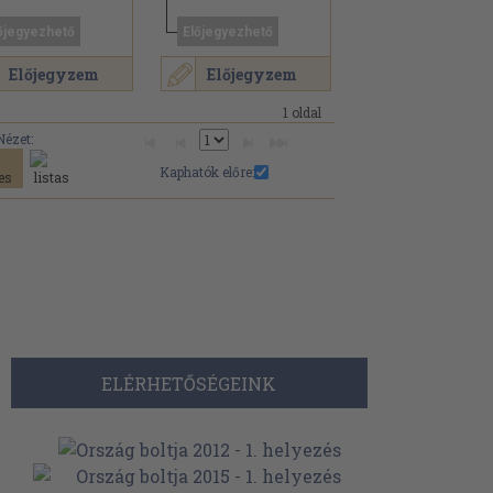
őjegyezhető
Előjegyezhető
Előjegyzem
Előjegyzem
1 oldal
Nézet:
Kaphatók előre:
ELÉRHETŐSÉGEINK