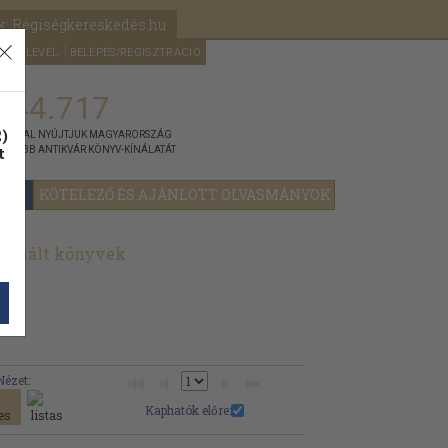
k: Régiségkereskedés.hu
A kosaram
HÍRLEVÉL
BELÉPÉS/REGISZTRÁCIÓ
MÉG
0
5000
Ft
144.717
)
ÁNNYAL NYÚJTJUK MAGYARORSZÁG
t
GYOBB ANTIKVÁR KÖNYV-KÍNÁLATÁT
YOK
KÖTELEZŐ ÉS AJÁNLOTT OLVASMÁNYOK
használt könyvek
Nézet:
Kaphatók előre: