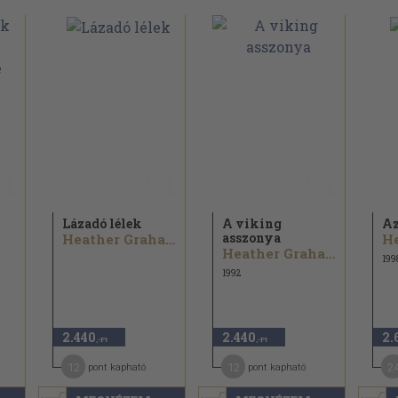
Lázadó lélek
A viking
Az
asszonya
Heather Graham
Heather Graham
199
1992
2.440
2.440
2.
,-Ft
,-Ft
12
12
2
pont kapható
pont kapható