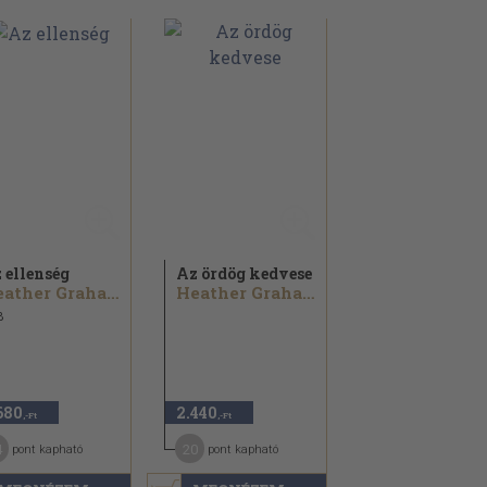
 ellenség
Az ördög kedvese
Heather Graham
Heather Graham
8
680
2.440
,-Ft
,-Ft
4
20
pont kapható
pont kapható