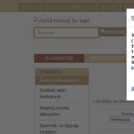
ÉRTESÍTŐ
FIZESSEN
KÖNYVVEL!
AUKCIÓ
PON
W
(
f
t
m
ÚJ KÖNYVEK
MOST ÉRKEZETT
h
s
TÉMAKÖR
Kiemelt témaköreink
S
Dedikált, aláírt
kiadványok
1-15 találat, összesen 15
Regény, novella,
Rendez
elbeszélés
Gyermek- és ifjúsági
irodalom