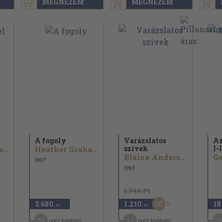
MEGNÉZEM
MEGNÉZEM
A fogoly
Varázslatos
Az
szívek
I-I
Heather Graham
Heather Graham
Blaine Anderson
Ge
1997
1993
1.740 Ft
30
3.680
1.210
18
,-Ft
,-Ft
29
11
27
pont kapható
pont kapható