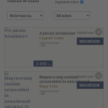
Összesen 96 találat
Kaphatók előre:
28
Kapható pont:
A párizsi hóráskönyv
Csapodi Csaba
MEGNÉZEM
Helikon Könyvkiadó
,
1985
Bársony
,
200
oldal
3.490
,-Ft
34
Kapható pont:
Magyarország családai
czimerekkel és nemzékrendi
MEGNÉZEM
táblákkal IV. (töredék)
Nagy Iván
Helikon Könyvkiadó
,
1987
Vászon
,
762
oldal
Magyarország családai czimerekkel és nemzékrendi
táblákkal sorozat