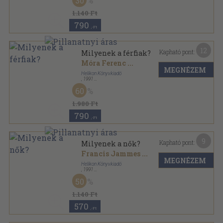
30
1.140 Ft
790
,-Ft
12
Kapható pont:
Milyenek a férfiak?
Móra Ferenc
...
MEGNÉZEM
Helikon Könyvkiadó
,
1991
Bársony
,
114
oldal
60
Briliáns könyvek sorozat
1.980 Ft
790
,-Ft
9
Kapható pont:
Milyenek a nők?
Francis Jammes
...
MEGNÉZEM
Helikon Könyvkiadó
,
1991
Bársony
,
130
oldal
50
Briliáns könyvek sorozat
1.140 Ft
570
,-Ft