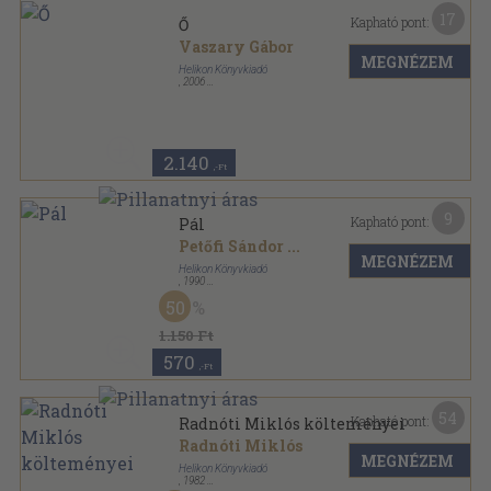
17
Kapható pont:
Ő
Vaszary Gábor
MEGNÉZEM
Helikon Könyvkiadó
,
2006
Fűzött kemény papírkötés
,
332
oldal
2.140
,-Ft
9
Kapható pont:
Pál
Petőfi Sándor
...
MEGNÉZEM
Helikon Könyvkiadó
,
1990
Bársony
,
151
oldal
50
Nevek - Névnapok sorozat
1.150 Ft
570
,-Ft
54
Kapható pont:
Radnóti Miklós költeményei
Radnóti Miklós
MEGNÉZEM
Helikon Könyvkiadó
,
1982