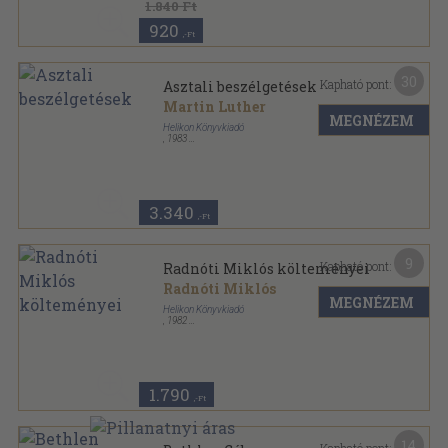
1.840 Ft
920
,-Ft
30
Kapható pont:
Asztali beszélgetések
Martin Luther
MEGNÉZEM
Helikon Könyvkiadó
,
1983
Ragasztott papírkötés
,
238
oldal
3.340
,-Ft
9
Kapható pont:
Radnóti Miklós költeményei
Radnóti Miklós
MEGNÉZEM
Helikon Könyvkiadó
,
1982
Vászon
,
275
oldal
1.790
,-Ft
14