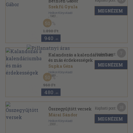
Kapható pont:
Bethlen Gábor
Szekfű Gyula
MEGNÉZEM
Helikon Könyvkiadó
,
1983
Vászon
,
301
oldal
50
1.890 Ft
940
,-Ft
7
Kapható pont:
Kalandozás a kalendáriumban
és más érdekességek
MEGNÉZEM
Supka Géza
Helikon Könyvkiadó
,
1989
50
Fűzött kemény papírkötés
,
118
oldal
960 Ft
480
,-Ft
18
Kapható pont:
Összegyűjtött versek
Márai Sándor
MEGNÉZEM
Helikon Könyvkiadó
,
2000
Fűzött kemény papírkötés
,
408
oldal