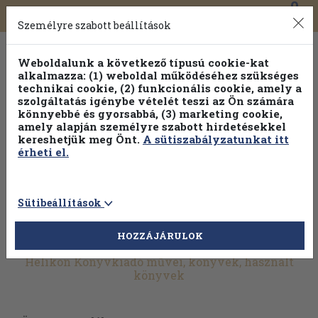
0
Toggle
Főmenü
Könyveink
navigation
Személyre szabott beállítások
Weboldalunk a következő típusú cookie-kat
alkalmazza: (1) weboldal működéséhez szükséges
technikai cookie, (2) funkcionális cookie, amely a
szolgáltatás igénybe vételét teszi az Ön számára
könnyebbé és gyorsabbá, (3) marketing cookie,
amely alapján személyre szabott hirdetésekkel
kereshetjük meg Önt.
A sütiszabályzatunkat itt
érheti el.
Sütibeállítások
HOZZÁJÁRULOK
További szűrők
Helikon Könyvkiadó művei, könyvek, használt
könyvek