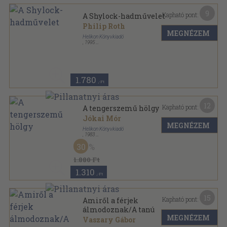
9
Kapható pont:
A Shylock-hadművelet
Philip Roth
MEGNÉZEM
Helikon Könyvkiadó
,
1995
Ragasztott papírkötés
,
437
oldal
1.780
,-Ft
12
Kapható pont:
A tengerszemű hölgy
Jókai Mór
MEGNÉZEM
Helikon Könyvkiadó
,
1983
Fűzött kemény papírkötés
,
279
oldal
30
1.880 Ft
1.310
,-Ft
15
Kapható pont:
Amiről a férjek
álmodoznak/A tanú
MEGNÉZEM
Vaszary Gábor