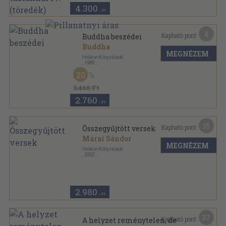
4.300
,-Ft
4
Kapható pont:
Buddha beszédei
Buddha
MEGNÉZEM
Helikon Könyvkiadó
,
1989
Fűzött kemény papírkötés
,
212
oldal
20
3.460 Ft
2.760
,-Ft
15
Kapható pont:
Összegyűjtött versek
Márai Sándor
MEGNÉZEM
Helikon Könyvkiadó
,
2002
Fűzött kemény papírkötés
,
407
oldal
2.980
,-Ft
37
Kapható pont:
A helyzet reménytelen, de