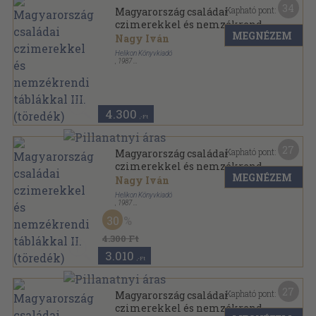
34
Kapható pont:
Magyarország családai
czimerekkel és nemzékrendi
MEGNÉZEM
táblákkal III. (töredék)
Nagy Iván
Helikon Könyvkiadó
,
1987
Vászon
,
943
oldal
Magyarország családai czimerekkel és nemzékrendi
táblákkal sorozat
4.300
,-Ft
27
Kapható pont:
Magyarország családai
czimerekkel és nemzékrendi
MEGNÉZEM
táblákkal II. (töredék)
Nagy Iván
Helikon Könyvkiadó
,
1987
Vászon
,
924
oldal
30
Magyarország családai czimerekkel és nemzékrendi
táblákkal sorozat
4.300 Ft
3.010
,-Ft
27
Kapható pont:
Magyarország családai
czimerekkel és nemzékrendi