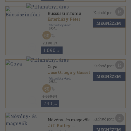
16
Kapható pont:
Búcsúszimfónia
Esterházy Péter
MEGNÉZEM
Helikon Könyvkiadó
,
1994
Vászon
,
100
oldal
50
2.180 Ft
1.090
,-Ft
12
Kapható pont:
Goya
José Ortega y Gasset
MEGNÉZEM
Helikon Könyvkiadó
,
1983
Fűzött kemény papírkötés
,
123
oldal
50
1.580 Ft
790
,-Ft
21
Kapható pont:
Növény- és magevők
Jill Bailey
...
MEGNÉZEM