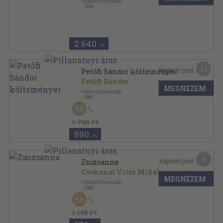
Helikon Könyvkiadó
,
1994
Fűzött kemény papírkötés
,
96
oldal
Az állatvilág enciklopédiája sorozat
2.640
,-Ft
13
Kapható pont:
Petőfi Sándor költeményei
Petőfi Sándor
MEGNÉZEM
Helikon Könyvkiadó
,
1985
Vászon
,
957
oldal
50
1.780 Ft
890
,-Ft
9
Kapható pont:
Zsuzsanna
Csokonai Vitéz Mihály
...
MEGNÉZEM
Helikon Könyvkiadó
,
1988
Bársony
,
133
oldal
50
Nevek - Névnapok sorozat
1.150 Ft