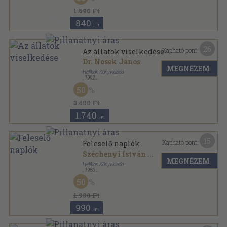
1.690 Ft
840
,-Ft
26
Kapható pont:
Az állatok viselkedése
Dr. Nosek János
MEGNÉZEM
Helikon Könyvkiadó
,
1992
Fűzött kemény papírkötés
,
152
oldal
50
3.480 Ft
1.740
,-Ft
15
Kapható pont:
Feleselő naplók
Széchenyi István
...
MEGNÉZEM
Helikon Könyvkiadó
,
1986
Vászon
,
285
oldal
50
1.980 Ft
990
,-Ft