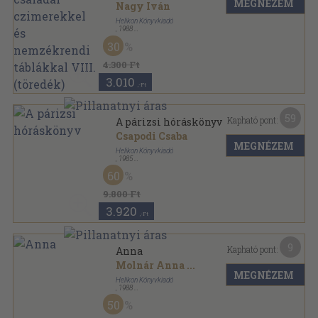
MEGNÉZEM
táblákkal VIII. (töredék)
Nagy Iván
Helikon Könyvkiadó
,
1988
Vászon
,
377
oldal
30
Magyarország családai czimerekkel és nemzékrendi
táblákkal sorozat
4.300 Ft
3.010
,-Ft
59
Kapható pont:
A párizsi hóráskönyv
Csapodi Csaba
MEGNÉZEM
Helikon Könyvkiadó
,
1985
Bársony
,
200
oldal
60
9.800 Ft
3.920
,-Ft
9
Kapható pont:
Anna
Molnár Anna
...
MEGNÉZEM
Helikon Könyvkiadó
,
1988
Bársony
,
152
oldal
50
Nevek - Névnapok sorozat