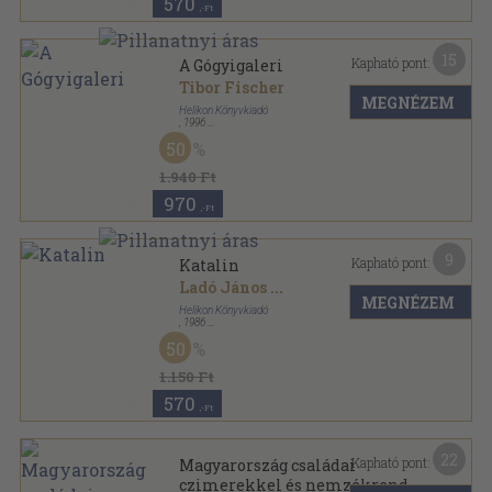
570
,-Ft
15
Kapható pont:
A Gógyigaleri
Tibor Fischer
MEGNÉZEM
Helikon Könyvkiadó
,
1996
Fűzött kemény papírkötés
,
390
oldal
50
1.940 Ft
970
,-Ft
9
Kapható pont:
Katalin
Ladó János
...
MEGNÉZEM
Helikon Könyvkiadó
,
1986
Bársony
,
161
oldal
50
Nevek - Névnapok sorozat
1.150 Ft
570
,-Ft
22
Kapható pont:
Magyarország családai
czimerekkel és nemzékrendi