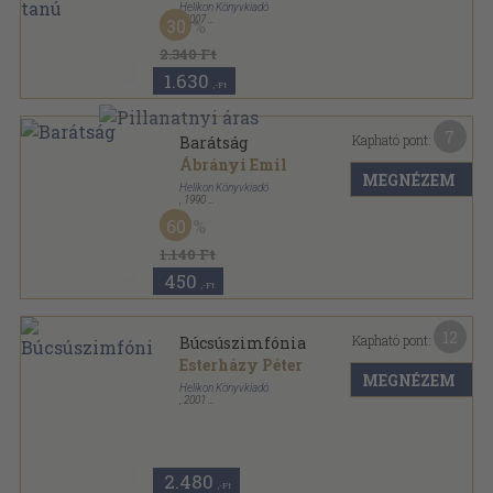
Helikon Könyvkiadó
,
2007
30
Fűzött kemény papírkötés
,
219
oldal
2.340 Ft
1.630
,-Ft
7
Kapható pont:
Barátság
Ábrányi Emil
MEGNÉZEM
Helikon Könyvkiadó
,
1990
Fűzött keménykötés
,
119
oldal
60
Briliáns könyvek sorozat
1.140 Ft
450
,-Ft
12
Kapható pont:
Búcsúszimfónia
Esterházy Péter
MEGNÉZEM
Helikon Könyvkiadó
,
2001
Fűzött kemény papírkötés
,
101
oldal
2.480
,-Ft