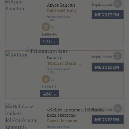
14
Kapható pont:
Amor Sanctus
Babits Mihály
MEGNÉZEM
Helikon Könyvkiadó
,
1988
Bársony
,
188
oldal
50
1.880 Ft
940
,-Ft
7
Kapható pont:
Katalin
Thomas Mann
...
MEGNÉZEM
Helikon Könyvkiadó
,
1989
Bársony
,
157
oldal
60
Nevek - Névnapok sorozat
1.150 Ft
460
,-Ft
17
Kapható pont:
>Nehéz az emberi léleknek
nem szeretni<
MEGNÉZEM
Szent Jeromos
Helikon Könyvkiadó