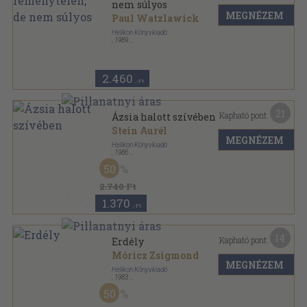
nem súlyos
MEGNÉZEM
Paul Watzlawick
Helikon Könyvkiadó
,
1989
Ragasztott papírkötés
,
107
oldal
2.460
,-Ft
21
Kapható pont:
Ázsia halott szívében
Stein Aurél
MEGNÉZEM
Helikon Könyvkiadó
,
1986
Fűzött kemény papírkötés
,
457
oldal
50
2.740 Ft
1.370
,-Ft
14
Kapható pont:
Erdély
Móricz Zsigmond
MEGNÉZEM
Helikon Könyvkiadó
,
1983
Vászon
,
968
oldal
50