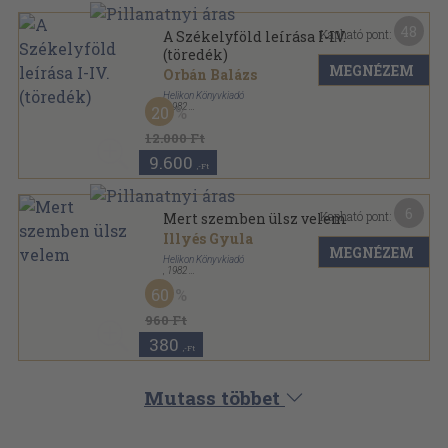
48
Kapható pont:
A Székelyföld leírása I-IV.
(töredék)
MEGNÉZEM
Orbán Balázs
Helikon Könyvkiadó
,
1982
20
Vászon
,
833
oldal
12.000 Ft
9.600
,-Ft
6
Kapható pont:
Mert szemben ülsz velem
Illyés Gyula
MEGNÉZEM
Helikon Könyvkiadó
,
1982
Fűzött kemény papírkötés
,
69
oldal
60
960 Ft
380
,-Ft
Mutass többet