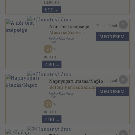
1.180 Ft
590
,-Ft
7
Kapható pont:
A női test szépsége
Maurice Scéve
...
MEGNÉZEM
Helikon Könyvkiadó
,
1984
Fűzött kemény papírkötés
,
100
oldal
50
960 Ft
480
,-Ft
6
Kapható pont:
Napnyugati utazás/Napló
Bölöni Farkas Sándor
MEGNÉZEM
Helikon Könyvkiadó
,
1984
Fűzött kemény papírkötés
,
632
oldal
50
800 Ft
400
,-Ft
6