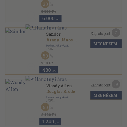
Bőr
,
275
oldal
30
8.580 Ft
6.000
,-Ft
7
Kapható pont:
Sándor
Arany János
...
MEGNÉZEM
Helikon Könyvkiadó
,
1989
Bársony
,
157
oldal
50
Nevek - Névnapok sorozat
960 Ft
480
,-Ft
19
Kapható pont:
Woody Allen
Douglas Brode
MEGNÉZEM
Helikon Könyvkiadó
,
1989
Fűzött papírkötés
,
181
oldal
50
2.480 Ft
1.240
,-Ft