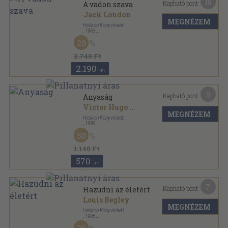
18
Kapható pont:
A vadon szava
Jack London
MEGNÉZEM
Helikon Könyvkiadó
,
1963
Félbőr
,
212
oldal
20
Új Elzevír Könyvtár sorozat
2.740 Ft
2.190
,-Ft
9
Kapható pont:
Anyaság
Victor Hugo
...
MEGNÉZEM
Helikon Könyvkiadó
,
1990
Fűzött keménykötés
,
88
oldal
50
Briliáns könyvek sorozat
1.140 Ft
570
,-Ft
7
Kapható pont:
Hazudni az életért
Louis Begley
MEGNÉZEM
Helikon Könyvkiadó
,
1995
Ragasztott papírkötés
,
210
oldal