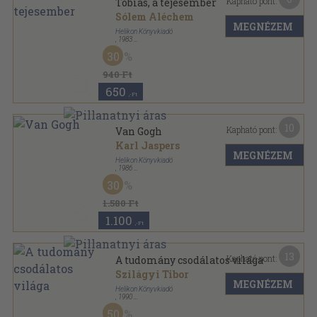
Kapható pont:
Tóbiás, a tejesember
Sólem Aléchem
MEGNÉZEM
Helikon Könyvkiadó
,
1983
Fűzött kemény papírkötés
,
193
oldal
30
940 Ft
650
,-Ft
10
Kapható pont:
Van Gogh
Karl Jaspers
MEGNÉZEM
Helikon Könyvkiadó
,
1986
Fűzött kemény papírkötés
,
81
oldal
30
1.580 Ft
1.100
,-Ft
13
Kapható pont:
A tudomány csodálatos világa
Szilágyi Tibor
MEGNÉZEM
Helikon Könyvkiadó
,
1990
Vászon
,
248
oldal
50