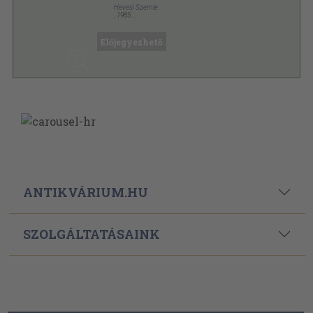
Hevesi Szemle
,
1985
Ragasztott papírkötés
,
80
oldal
Előjegyezhető
ANTIKVÁRIUM.HU
SZOLGÁLTATÁSAINK