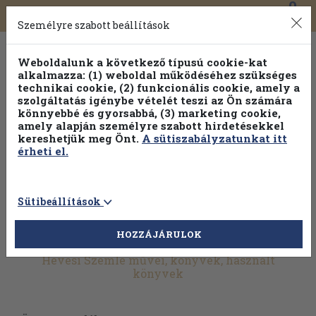
0
Toggle
Főmenü
Könyveink
navigation
Személyre szabott beállítások
Weboldalunk a következő típusú cookie-kat
alkalmazza: (1) weboldal működéséhez szükséges
technikai cookie, (2) funkcionális cookie, amely a
szolgáltatás igénybe vételét teszi az Ön számára
könnyebbé és gyorsabbá, (3) marketing cookie,
amely alapján személyre szabott hirdetésekkel
kereshetjük meg Önt.
A sütiszabályzatunkat itt
érheti el.
Sütibeállítások
HOZZÁJÁRULOK
További szűrők
Hevesi Szemle művei, könyvek, használt
könyvek