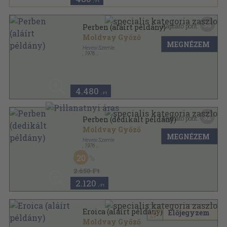
,-Ft
36
Kapható pont:
Perben (aláírt példány)
Moldvay Győző
MEGNÉZEM
Hevesi Szemle
,
1976
Ragasztott papírkötés
,
46
oldal
4.480
,-Ft
32
Kapható pont:
Perben (dedikált példány)
Moldvay Győző
MEGNÉZEM
Hevesi Szemle
,
1976
Ragasztott papírkötés
,
46
oldal
20
2.650 Ft
2.120
,-Ft
Eroica (aláírt példány)
Előjegyzem
Moldvay Győző