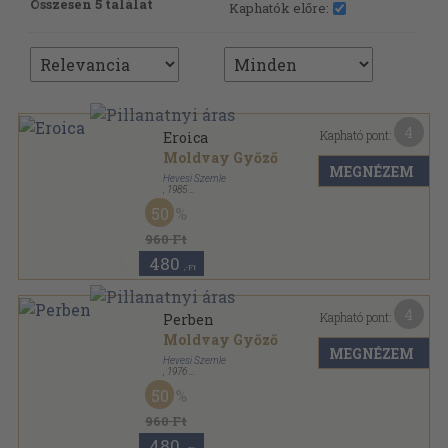
Összesen 5 találat
Kaphatók előre:
4
Kapható pont:
Eroica
Moldvay Győző
MEGNÉZEM
Hevesi Szemle
,
1985
Ragasztott papírkötés
,
80
oldal
50
960 Ft
480
,-Ft
4
Kapható pont:
Perben
Moldvay Győző
MEGNÉZEM
Hevesi Szemle
,
1976
Ragasztott papírkötés
,
46
oldal
50
960 Ft
480