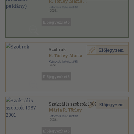
R. Törley Mária
...
Katedrális Művészeti Bt.
,
2008
Varrott keménykötés
,
61
oldal
Előjegyezhető
Szobrok
Előjegyzem
R. Törley Mária
Katedrális Művészeti Bt.
,
2008
Tűzött kötés
,
26
oldal
Előjegyezhető
Szakrális szobrok 1987-2001
Előjegyzem
Mária R. Törley
Katedrális Művészeti Bt.
,
2002
Ragasztott papírkötés
,
43
oldal
Előjegyezhető