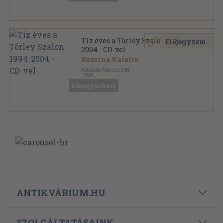
Tíz éves a Törley Szalon 1994-
Előjegyzem
2004 - CD-vel
Ruszina Katalin
Katedrális Művészeti Bt.
,
2004
Fűzött kemény papírkötés
,
52
oldal
Előjegyezhető
ANTIKVÁRIUM.HU
SZOLGÁLTATÁSAINK