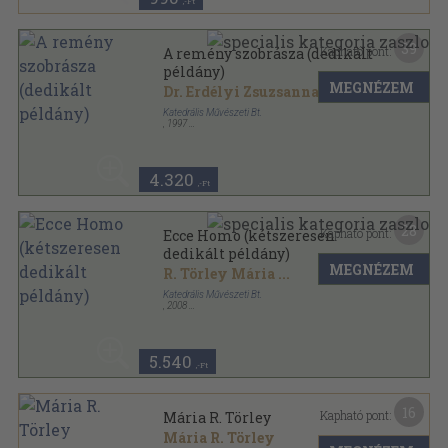
,-Ft
39
Kapható pont:
A remény szobrásza (dedikált
példány)
MEGNÉZEM
Dr. Erdélyi Zsuzsanna
...
Katedrális Művészeti Bt.
,
1997
Fűzött kemény papírkötés
,
95
oldal
4.320
,-Ft
28
Kapható pont:
Ecce Homo (kétszeresen
dedikált példány)
MEGNÉZEM
R. Törley Mária
...
Katedrális Művészeti Bt.
,
2008
Varrott keménykötés
,
61
oldal
5.540
,-Ft
16
Kapható pont:
Mária R. Törley
Mária R. Törley