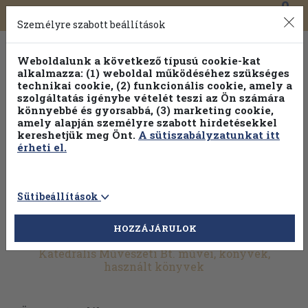
0
Toggle
Főmenü
Könyveink
navigation
Személyre szabott beállítások
Weboldalunk a következő típusú cookie-kat
alkalmazza: (1) weboldal működéséhez szükséges
technikai cookie, (2) funkcionális cookie, amely a
szolgáltatás igénybe vételét teszi az Ön számára
könnyebbé és gyorsabbá, (3) marketing cookie,
amely alapján személyre szabott hirdetésekkel
kereshetjük meg Önt.
A sütiszabályzatunkat itt
érheti el.
Sütibeállítások
HOZZÁJÁRULOK
További szűrők
Katedrális Művészeti Bt. művei, könyvek,
használt könyvek