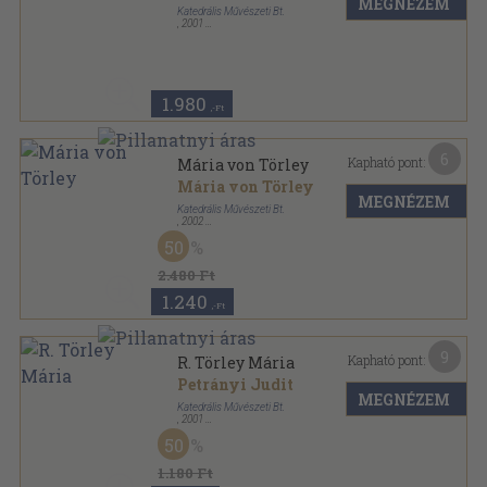
MEGNÉZEM
Katedrális Művészeti Bt.
,
2001
Ragasztott papírkötés
,
63
oldal
1.980
,-Ft
6
Kapható pont:
Mária von Törley
Mária von Törley
MEGNÉZEM
Katedrális Művészeti Bt.
,
2002
Ragasztott papírkötés
,
59
oldal
50
2.480 Ft
1.240
,-Ft
9
Kapható pont:
R. Törley Mária
Petrányi Judit
MEGNÉZEM
Katedrális Művészeti Bt.
,
2001
Tűzött kötés
,
31
oldal
50
1.180 Ft