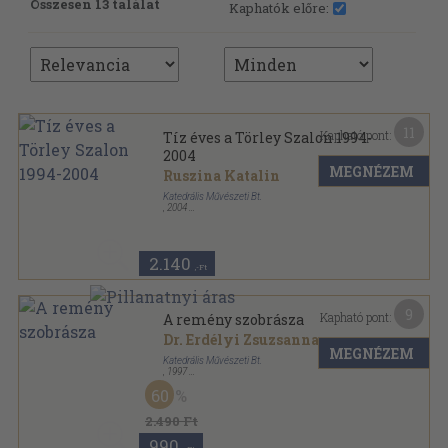
Összesen 13 találat
Kaphatók előre:
11
Kapható pont:
Tíz éves a Törley Szalon 1994-
2004
MEGNÉZEM
Ruszina Katalin
Katedrális Művészeti Bt.
,
2004
Fűzött kemény papírkötés
,
52
oldal
2.140
,-Ft
9
Kapható pont:
A remény szobrásza
Dr. Erdélyi Zsuzsanna
...
MEGNÉZEM
Katedrális Művészeti Bt.
,
1997
Fűzött kemény papírkötés
,
95
oldal
60
2.490 Ft
990