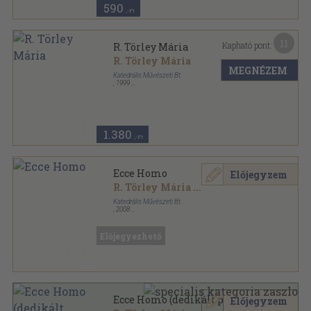
590
,-Ft
11
Kapható pont:
R. Törley Mária
R. Törley Mária
MEGNÉZEM
Katedrális Művészeti Bt.
,
1999
Ragasztott papírkötés
,
63
oldal
1.380
,-Ft
Ecce Homo
Előjegyzem
R. Törley Mária
...
Katedrális Művészeti Bt.
,
2008
Varrott keménykötés
,
61
oldal
Előjegyezhető
Ecce Homo (dedikált példány)
Előjegyzem