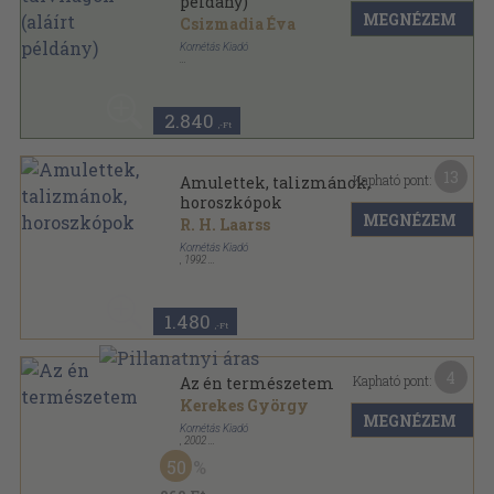
példány)
MEGNÉZEM
Csizmadia Éva
Kornétás Kiadó
Fűzött kemény papírkötés
,
270
oldal
2.840
,-Ft
13
Kapható pont:
Amulettek, talizmánok,
horoszkópok
MEGNÉZEM
R. H. Laarss
Kornétás Kiadó
,
1992
Tűzött kötés
,
64
oldal
Negyedik típusú találkozások sorozat
1.480
,-Ft
4
Kapható pont:
Az én természetem
Kerekes György
MEGNÉZEM
Kornétás Kiadó
,
2002
Fűzött kemény papírkötés
,
88
oldal
50