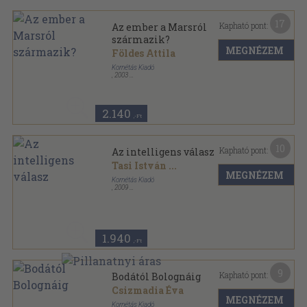
17
Kapható pont:
Az ember a Marsról
származik?
MEGNÉZEM
Földes Attila
Kornétás Kiadó
,
2003
Ragasztott papírkötés
,
178
oldal
2.140
,-Ft
10
Kapható pont:
Az intelligens válasz
Tasi István
...
MEGNÉZEM
Kornétás Kiadó
,
2009
Ragasztott papírkötés
,
197
oldal
1.940
,-Ft
9
Kapható pont:
Bodától Bolognáig
Csizmadia Éva
MEGNÉZEM
Kornétás Kiadó