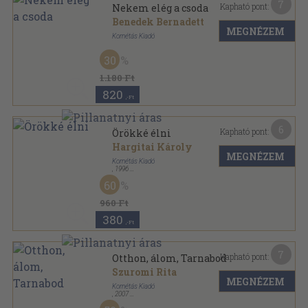
7
Kapható pont:
Nekem elég a csoda
Benedek Bernadett
MEGNÉZEM
Kornétás Kiadó
Ragasztott papírkötés
,
294
oldal
30
1.180 Ft
820
,-Ft
6
Kapható pont:
Örökké élni
Hargitai Károly
MEGNÉZEM
Kornétás Kiadó
,
1996
Ragasztott papírkötés
,
199
oldal
60
960 Ft
380
,-Ft
7
Kapható pont:
Otthon, álom, Tarnabod
Szuromi Rita
MEGNÉZEM
Kornétás Kiadó
,
2007
Ragasztott papírkötés
,
182
oldal