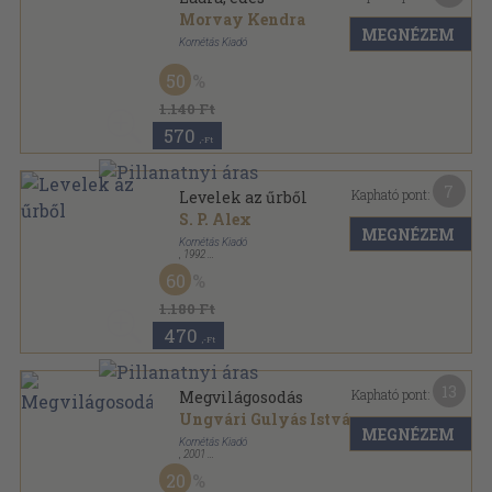
Morvay Kendra
MEGNÉZEM
Kornétás Kiadó
Ragasztott papírkötés
,
162
oldal
50
1.140 Ft
570
,-Ft
7
Kapható pont:
Levelek az űrből
S. P. Alex
MEGNÉZEM
Kornétás Kiadó
,
1992
Tűzött kötés
,
64
oldal
60
Negyedik típusú találkozások sorozat
1.180 Ft
470
,-Ft
13
Kapható pont:
Megvilágosodás
Ungvári Gulyás István
MEGNÉZEM
Kornétás Kiadó
,
2001
Ragasztott papírkötés
,
173
oldal
20