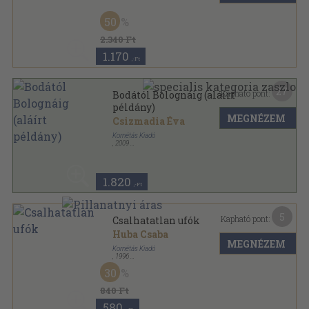
Fűzött kemény papírkötés
,
258
oldal
50
2.340 Ft
1.170
,-Ft
27
Kapható pont:
Bodától Bolognáig (aláírt
példány)
MEGNÉZEM
Csizmadia Éva
Kornétás Kiadó
,
2009
Fűzött kemény papírkötés
,
258
oldal
1.820
,-Ft
5
Kapható pont:
Csalhatatlan ufók
Huba Csaba
MEGNÉZEM
Kornétás Kiadó
,
1996
Ragasztott papírkötés
,
113
oldal
30
840 Ft
580