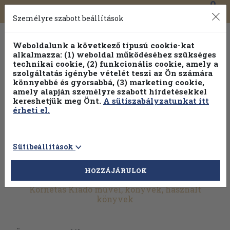
0
Toggle
Főmenü
Könyveink
navigation
Személyre szabott beállítások
Weboldalunk a következő típusú cookie-kat
alkalmazza: (1) weboldal működéséhez szükséges
technikai cookie, (2) funkcionális cookie, amely a
szolgáltatás igénybe vételét teszi az Ön számára
könnyebbé és gyorsabbá, (3) marketing cookie,
amely alapján személyre szabott hirdetésekkel
kereshetjük meg Önt.
A sütiszabályzatunkat itt
érheti el.
Sütibeállítások
HOZZÁJÁRULOK
További szűrők
Kornétás Kiadó művei, könyvek, használt
könyvek