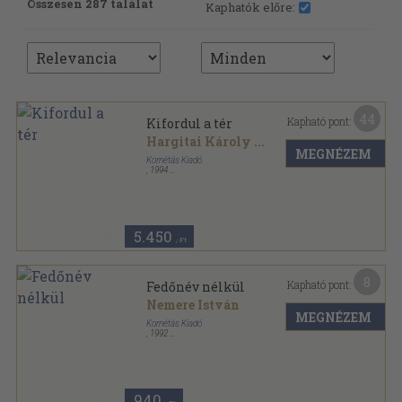
Összesen 287 találat
Kaphatók előre:
44
Kapható pont:
Kifordul a tér
Hargitai Károly
...
MEGNÉZEM
Kornétás Kiadó
,
1994
Ragasztott papírkötés
,
216
oldal
5.450
,-Ft
8
Kapható pont:
Fedőnév nélkül
Nemere István
MEGNÉZEM
Kornétás Kiadó
,
1992
Ragasztott papírkötés
,
171
oldal
940