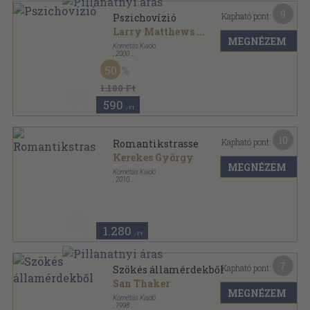
9
Kapható pont:
Pszichovízió
Larry Matthews
...
MEGNÉZEM
Kornétás Kiadó
,
2000
Fűzött kemény papírkötés
,
154
oldal
50
1.180 Ft
590
,-Ft
10
Kapható pont:
Romantikstrasse
Kerekes György
MEGNÉZEM
Kornétás Kiadó
,
2010
Varrott keménykötés
,
190
oldal
Túrakalauz sorozat
1.280
,-Ft
7
Kapható pont:
Szökés államérdekből
San Thaker
MEGNÉZEM
Kornétás Kiadó
,
1998