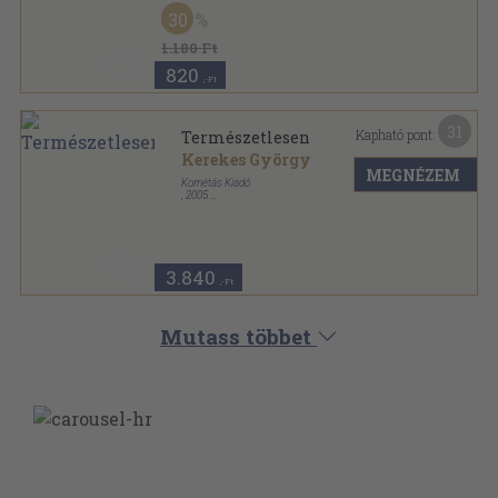
Ragasztott papírkötés
,
193
oldal
30
1.180 Ft
820
,-Ft
31
Kapható pont:
Természetlesen
Kerekes György
MEGNÉZEM
Kornétás Kiadó
,
2005
Fűzött kemény papírkötés
,
143
oldal
3.840
,-Ft
Mutass többet