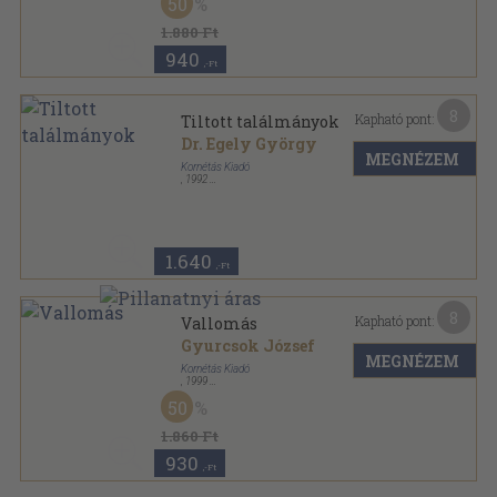
50
1.880 Ft
940
,-Ft
8
Kapható pont:
Tiltott találmányok
Dr. Egely György
MEGNÉZEM
Kornétás Kiadó
,
1992
Tűzött kötés
,
64
oldal
Negyedik típusú találkozások sorozat
1.640
,-Ft
8
Kapható pont:
Vallomás
Gyurcsok József
MEGNÉZEM
Kornétás Kiadó
,
1999
Fűzött kemény papírkötés
,
185
oldal
50
1.860 Ft
930
,-Ft