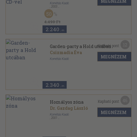
MEGNÉZEM
Kornétás Kiadó
,
2003
Fűzött kemény papírkötés
,
507
oldal
50
4.490 Ft
2.240
,-Ft
12
Kapható pont:
Garden-party a Hold utcában
Csizmadia Éva
MEGNÉZEM
Kornétás Kiadó
Fűzött kemény papírkötés
,
191
oldal
2.340
,-Ft
46
Kapható pont:
Homályos zóna
Dr. Gazdag László
MEGNÉZEM
Kornétás Kiadó
,
2001
Ragasztott papírkötés
,
194
oldal