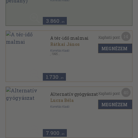
Kornétás Kiadó
Fűzött kemény papírkötés
,
235
oldal
3.860
,-Ft
14
Kapható pont:
A tér-idő malmai
Rátkai János
MEGNÉZEM
Kornétás Kiadó
,
1995
Ragasztott papírkötés
,
76
oldal
1.730
,-Ft
40
Kapható pont:
Alternatív gyógyászat
Lucza Béla
MEGNÉZEM
Kornétás Kiadó
Ragasztott papírkötés
,
277
oldal
7.900
,-Ft