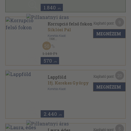
1.840
,-Ft
9
Kapható pont:
Korrupció felső fokon
Siklósi Pál
MEGNÉZEM
Kornétás Kiadó
,
1996
Ragasztott papírkötés
,
109
oldal
50
1.140 Ft
570
,-Ft
20
Kapható pont:
Lappföld
Ifj. Kerekes György
MEGNÉZEM
Kornétás Kiadó
Ragasztott papírkötés
,
67
oldal
Lokki-sirály könyvek sorozat
2.440
,-Ft
5
Kapható pont:
Laura, édes