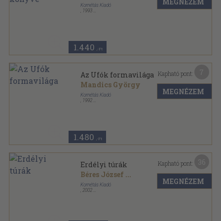
MEGNÉZEM
Kornétás Kiadó
,
1993
Ragasztott papírkötés
,
175
oldal
1.440
,-Ft
7
Kapható pont:
Az Ufók formavilága
Mandics György
MEGNÉZEM
Kornétás Kiadó
,
1992
Tűzött kötés
,
64
oldal
Negyedik típusú találkozások sorozat
1.480
,-Ft
36
Kapható pont:
Erdélyi túrák
Béres József
...
MEGNÉZEM
Kornétás Kiadó
,
2002
Fűzött keménykötés
,
511
oldal