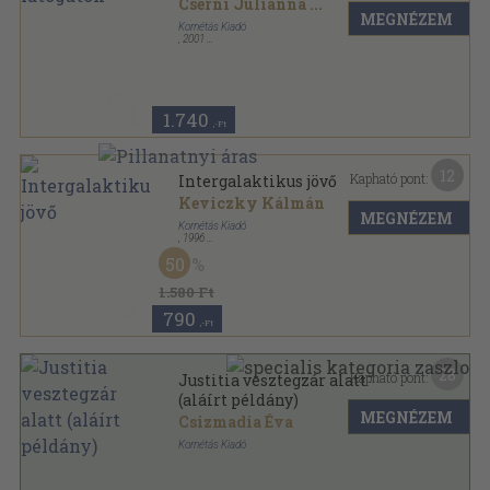
Cserni Júlianna
...
MEGNÉZEM
Kornétás Kiadó
,
2001
Ragasztott papírkötés
,
145
oldal
1.740
,-Ft
12
Kapható pont:
Intergalaktikus jövő
Keviczky Kálmán
MEGNÉZEM
Kornétás Kiadó
,
1996
Ragasztott papírkötés
,
187
oldal
50
1.580 Ft
790
,-Ft
28
Kapható pont:
Justitia vesztegzár alatt
(aláírt példány)
MEGNÉZEM
Csizmadia Éva
Kornétás Kiadó
Fűzött kemény papírkötés
,
142
oldal