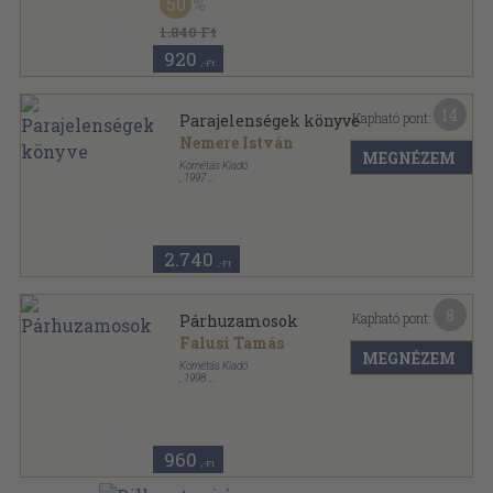
50
1.840 Ft
920
,-Ft
14
Kapható pont:
Parajelenségek könyve
Nemere István
MEGNÉZEM
Kornétás Kiadó
,
1997
Ragasztott papírkötés
,
214
oldal
2.740
,-Ft
8
Kapható pont:
Párhuzamosok
Falusi Tamás
MEGNÉZEM
Kornétás Kiadó
,
1998
Ragasztott papírkötés
,
227
oldal
960
,-Ft