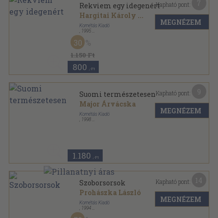
7
Kapható pont:
Rekviem egy idegenért
Hargitai Károly
...
MEGNÉZEM
Kornétás Kiadó
,
1995
Ragasztott papírkötés
,
95
oldal
30
1.150 Ft
800
,-Ft
9
Kapható pont:
Suomi természetesen
Major Árvácska
MEGNÉZEM
Kornétás Kiadó
,
1998
Ragasztott papírkötés
,
199
oldal
Lokki-sirály könyvek sorozat
1.180
,-Ft
14
Kapható pont:
Szoborsorsok
Prohászka László
MEGNÉZEM
Kornétás Kiadó
,
1994
Fűzött kemény papírkötés
,
183
oldal