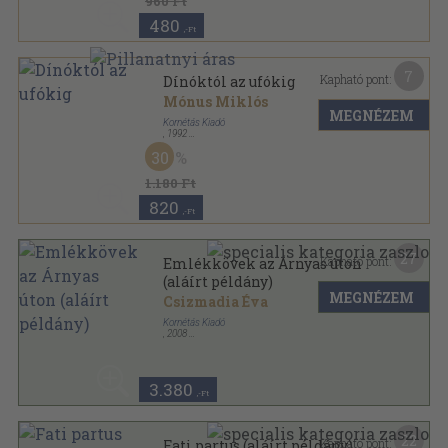
960 Ft
480
,-Ft
7
Kapható pont:
Dínóktól az ufókig
Mónus Miklós
MEGNÉZEM
Kornétás Kiadó
,
1992
Tűzött kötés
,
61
oldal
30
Negyedik típusú találkozások sorozat
1.180 Ft
820
,-Ft
27
Kapható pont:
Emlékkövek az Árnyas úton
(aláírt példány)
MEGNÉZEM
Csizmadia Éva
Kornétás Kiadó
,
2008
Fűzött kemény papírkötés
,
222
oldal
3.380
,-Ft
22
Kapható pont:
Fati partus (aláírt példány)