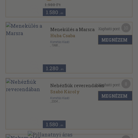
1.980 Ft
1.580
,-Ft
10
Kapható pont:
Menekülés a Marsra
Huba Csaba
MEGNÉZEM
Kornétás Kiadó
,
1998
Ragasztott papírkötés
,
123
oldal
1.280
,-Ft
8
Kapható pont:
Nehézfiúk reverendában
Szabó Károly
MEGNÉZEM
Kornétás Kiadó
,
2004
Ragasztott papírkötés
,
129
oldal
1.580
,-Ft