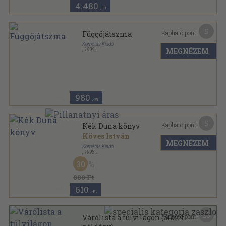
4.480
,-Ft
5
Kapható pont:
Függőjátszma
Kornétás Kiadó
MEGNÉZEM
,
1998
Ragasztott papírkötés
,
287
oldal
980
,-Ft
5
Kapható pont:
Kék Duna könyv
Köves István
MEGNÉZEM
Kornétás Kiadó
,
1998
Ragasztott papírkötés
,
207
oldal
30
880 Ft
610
,-Ft
23
Kapható pont:
Várólista a túlvilágon (aláírt