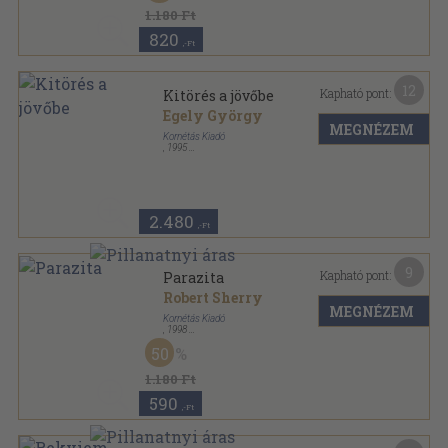
1.180 Ft
820
,-Ft
12
Kapható pont:
Kitörés a jövőbe
Egely György
MEGNÉZEM
Kornétás Kiadó
,
1995
Ragasztott papírkötés
,
266
oldal
2.480
,-Ft
9
Kapható pont:
Parazita
Robert Sherry
MEGNÉZEM
Kornétás Kiadó
,
1998
Ragasztott papírkötés
,
224
oldal
50
1.180 Ft
590
,-Ft