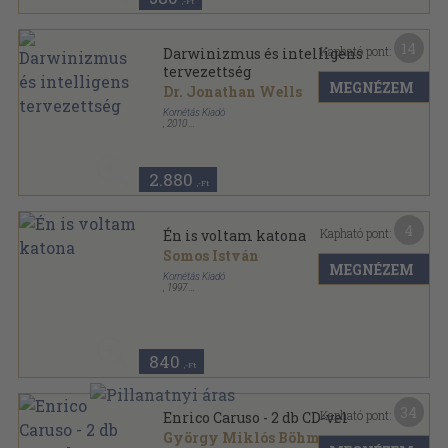
,-Ft
14
Kapható pont:
Darwinizmus és intelligens
tervezettség
MEGNÉZEM
Dr. Jonathan Wells
Kornétás Kiadó
,
2010
Ragasztott papírkötés
,
310
oldal
2.880
,-Ft
4
Kapható pont:
Én is voltam katona
Somos István
MEGNÉZEM
Kornétás Kiadó
,
1997
Ragasztott papírkötés
,
156
oldal
840
,-Ft
34
Kapható pont:
Enrico Caruso - 2 db CD-vel
György Miklós Böhm