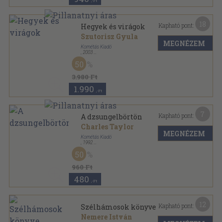
,-Ft
18
Kapható pont:
Hegyek és virágok
Szutorisz Gyula
MEGNÉZEM
Kornétás Kiadó
,
2003
Fűzött kemény papírkötés
,
198
oldal
50
3.980 Ft
1.990
,-Ft
7
Kapható pont:
A dzsungelbörtön
Charles Taylor
MEGNÉZEM
Kornétás Kiadó
,
1992
Ragasztott papírkötés
,
181
oldal
50
960 Ft
480
,-Ft
12
Kapható pont:
Szélhámosok könyve
Nemere István