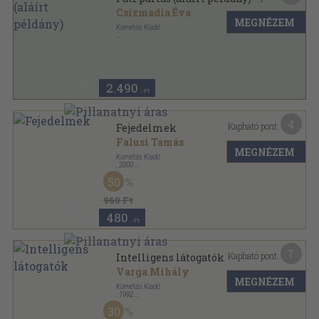
Csizmadia Éva
MEGNÉZEM
Kornétás Kiadó
Fűzött kemény papírkötés
,
359
oldal
2.490
,-Ft
4
Kapható pont:
Fejedelmek
Falusi Tamás
MEGNÉZEM
Kornétás Kiadó
,
2000
Ragasztott papírkötés
,
203
oldal
50
960 Ft
480
,-Ft
7
Kapható pont:
Intelligens látogatók
Varga Mihály
MEGNÉZEM
Kornétás Kiadó
,
1992
Tűzött kötés
,
62
oldal
30
Negyedik típusú találkozások sorozat