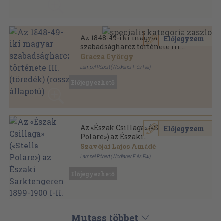
Az 1848-49-iki magyar
Előjegyzem
szabadságharcz története III.
(töredék) (rossz állapotú)
Gracza György
Lampel Róbert (Wodianer F. és Fiai)
Aranyozott vászon Gottermayer kötés
,
438
oldal
Előjegyezhető
Az 1848-49-iki magyar szabadságharcz története
sorozat
Az «Észak Csillaga» («Stella
Előjegyzem
Polare») az Északi
Sarktengeren 1899-1900 I-II.
Szavójai Lajos Amádé
Lampel Róbert (Wodianer F. és Fiai)
Aranyozott, színezett kiadói egész vászonkötés
,
418
Előjegyezhető
oldal
A Magyar Földrajzi Társaság Könyvtára sorozat
Mutass többet