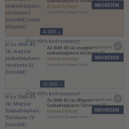
szabadságharcz története I.
MEGNÉZEM
(töredék) (rossz állapotú)
Gracza György
Lampel Róbert (Wodianer F. és Fiai)
Vászon
,
363
oldal
Az 1848-49-iki magyar szabadságharcz története
sorozat
4.200
,-Ft
60
Kapható pont:
Az 1848-49-iki magyar
szabadságharcz története III.
MEGNÉZEM
(töredék)
Gracza György
Lampel Róbert (Wodianer F. és Fiai)
Könyvkötői kötés
,
438
oldal
Az 1848-49-iki magyar szabadságharcz története
sorozat
12.000
,-Ft
39
Kapható pont:
Az 1848-49-iki Magyar
Szabadságharcz Története IV.
MEGNÉZEM
(töredék)
Gracza György
Lampel Róbert (Wodianer F. és Fiai)
Könyvkötői vászonkötés
,
448
oldal
Az 1848-49-iki magyar szabadságharcz története