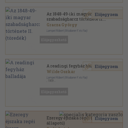
Az 1848-49-iki magyar
Előjegyzem
szabadságharcz története II.
(töredék)
Gracza György
Lampel Róbert (Wodianer F. és Fiai)
Könyvkötői vászonkötés
,
439
oldal
Előjegyezhető
Az 1848-49-iki magyar szabadságharcz története
sorozat
A readingi fegyház balladája
Előjegyzem
Wilde Oszkár
Lampel Róbert (Wodianer F. és Fiai)
,
1909
Varrott papírkötés
,
43
oldal
Magyar Könyvtár sorozat
Előjegyezhető
Ezeregy éjszaka regéi (rossz
Előjegyzem
állapotú)