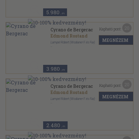
5.980
,-Ft
20
Kapható pont:
Cyrano de Bergerac
Edmond Rostand
MEGNÉZEM
Lampel Róbert (Wodianer F. és Fiai)
Vászon
,
190
oldal
3.980
,-Ft
20
Kapható pont:
Cyrano de Bergerac
Edmond Rostand
MEGNÉZEM
Lampel Róbert (Wodianer F. és Fiai)
Vászon
,
190
oldal
2.480
,-Ft