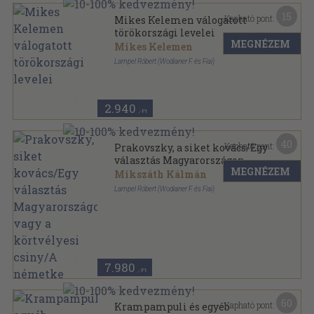
15
Kapható pont:
Mikes Kelemen válogatott
törökországi levelei
MEGNÉZEM
Mikes Kelemen
Lampel Róbert (Wodianer F. és Fiai)
Könyvkötői kötés
,
110
oldal
2.940
,-Ft
40
Kapható pont:
Prakovszky, a siket kovács/Egy
választás Magyarországon
MEGNÉZEM
vagy a körtvélyesi csiny/A
Mikszáth Kálmán
németke
Lampel Róbert (Wodianer F. és Fiai)
Könyvkötői kötés
,
384
oldal
7.980
,-Ft
60
Kapható pont:
Krampampuli és egyéb