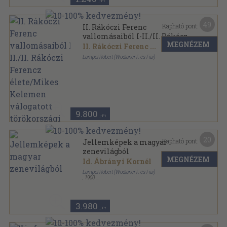
,-Ft
49
Kapható pont:
II. Rákóczi Ferenc
vallomásaiból I-II./II. Rákóczi
MEGNÉZEM
Ferencz élete/Mikes Kelemen
II. Rákóczi Ferenc
...
válogatott törökországi
Lampel Róbert (Wodianer F. és Fiai)
levelei/Mikes leveleskönyve
Könyvkötői kötés
,
424
oldal
irodalmunkban/A bécsi képes
krónika
9.800
,-Ft
20
Kapható pont:
Jellemképek a magyar
zenevilágból
MEGNÉZEM
Id. Ábrányi Kornél
Lampel Róbert (Wodianer F. és Fiai)
,
1900
Ragasztott papírkötés
,
62
oldal
Magyar könyvtár sorozat
3.980
,-Ft