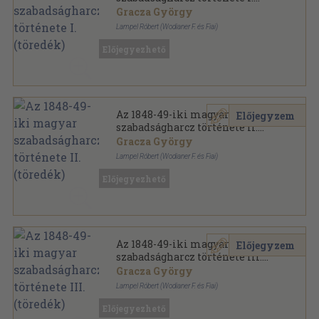
(töredék)
Gracza György
Lampel Róbert (Wodianer F. és Fiai)
Aranyozott, színezett kiadói egész vászonkötés
,
451
Előjegyezhető
oldal
Az 1848-49-iki magyar szabadságharcz története
sorozat
Az 1848-49-iki magyar
Előjegyzem
szabadságharcz története II.
(töredék)
Gracza György
Lampel Róbert (Wodianer F. és Fiai)
Aranyozott, színezett kiadói egész vászonkötés
,
439
Előjegyezhető
oldal
Az 1848-49-iki magyar szabadságharcz története
sorozat
Az 1848-49-iki magyar
Előjegyzem
szabadságharcz története III.
(töredék)
Gracza György
Lampel Róbert (Wodianer F. és Fiai)
Aranyozott vászon Gottermayer kötés
,
438
oldal
Előjegyezhető
Az 1848-49-iki magyar szabadságharcz története
sorozat