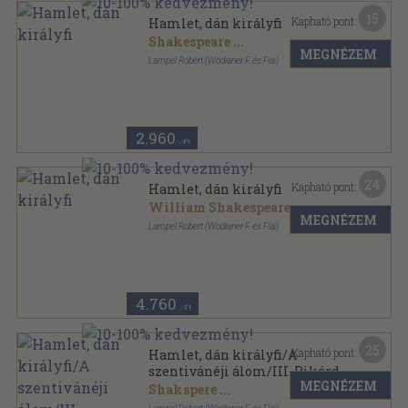
15
Kapható pont:
Hamlet, dán királyfi
Shakespeare
...
MEGNÉZEM
Lampel Róbert (Wodianer F. és Fiai)
Varrott keménykötés
,
143
oldal
2.960
,-Ft
24
Kapható pont:
Hamlet, dán királyfi
William Shakespeare
...
MEGNÉZEM
Lampel Róbert (Wodianer F. és Fiai)
Bársony
,
143
oldal
4.760
,-Ft
25
Kapható pont:
Hamlet, dán királyfi/A
szentivánéji álom/III. Rikárd
MEGNÉZEM
Shakspere
...