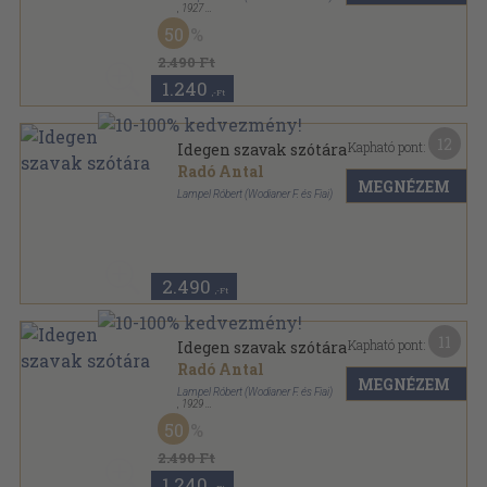
,
1927
Vászon
,
177
oldal
50
2.490 Ft
1.240
,-Ft
12
Kapható pont:
Idegen szavak szótára
Radó Antal
MEGNÉZEM
Lampel Róbert (Wodianer F. és Fiai)
Vászon
,
177
oldal
2.490
,-Ft
11
Kapható pont:
Idegen szavak szótára
Radó Antal
MEGNÉZEM
Lampel Róbert (Wodianer F. és Fiai)
,
1929
Vászon
,
177
oldal
50
2.490 Ft
1.240