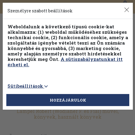
0
Toggle
Főmenü
Könyveink
navigation
Személyre szabott beállítások
Weboldalunk a következő típusú cookie-kat
alkalmazza: (1) weboldal működéséhez szükséges
technikai cookie, (2) funkcionális cookie, amely a
szolgáltatás igénybe vételét teszi az Ön számára
könnyebbé és gyorsabbá, (3) marketing cookie,
Válogasson több mint 1.000.000 kiadványunk közül
10-
amely alapján személyre szabott hirdetésekkel
100% kedvezménnyel!
kereshetjük meg Önt.
A sütiszabályzatunkat itt
érheti el.
Sütibeállítások
HOZZÁJÁRULOK
További szűrők
Lampel Róbert (Wodianer F. és Fiai) művei,
könyvek, használt könyvek