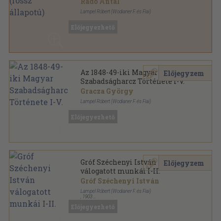
Radó Antal
Lampel Róbert (Wodianer F. és Fiai)
Félvászon
,
216
oldal
Előjegyezhető
Az 1848-49-iki Magyar
Előjegyzem
Szabadságharcz Története I-V.
Gracza György
Lampel Róbert (Wodianer F. és Fiai)
Aranyozott, színezett kiadói egész vászonkötés
,
Előjegyezhető
2343
oldal
Az 1848-49-iki magyar szabadságharcz története
sorozat
Gróf Széchenyi István
Előjegyzem
válogatott munkái I-II.
Gróf Széchenyi István
Lampel Róbert (Wodianer F. és Fiai)
,
1903
Aranyozott, színezett kiadói egész vászonkötés
,
779
Előjegyezhető
oldal
Remekírók Képes Könyvtára sorozat