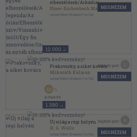
elbeszélések/Arkádiai
MEGNÉZEM
legenda/Az
Ebner-Eschenbach Mária
...
óriás/Elbeszélések/A
Lampel Róbert (Wodianer F. és Fiai)
szív/Visszahív a múlt/Egy fiu
Könyvkötői kötés
,
517
oldal
szenvedése/Szaidzsa és egyéb
elbeszélések
12.000
,-Ft
11
Kapható pont:
Prakovszky, a siket kovács
Mikszáth Kálmán
MEGNÉZEM
Lampel Róbert (Wodianer F. és Fiai)
Vászon
,
148
oldal
50
Magyar könyvtár sorozat
2.760 Ft
1.380
,-Ft
8
Kapható pont:
Új világ a régi helyén
H. G. Wells
MEGNÉZEM
Lampel Róbert (Wodianer F. és Fiai)