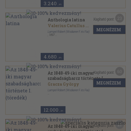
3.240
,-Ft
23
Kapható pont:
Anthologia latina
Valerius Catullus
...
MEGNÉZEM
Lampel Róbert (Wodianer F. és Fiai)
,
1897
Könyvkötői vászonkötés
,
200
oldal
4.680
,-Ft
60
Kapható pont:
Az 1848-49-iki magyar
szabadságharcz története I.
MEGNÉZEM
(töredék)
Gracza György
Lampel Róbert (Wodianer F. és Fiai)
Könyvkötői kötés
,
451
oldal
Az 1848-49-iki magyar szabadságharcz története
sorozat
12.000
,-Ft
21
Kapható pont:
Az 1848-49-iki magyar