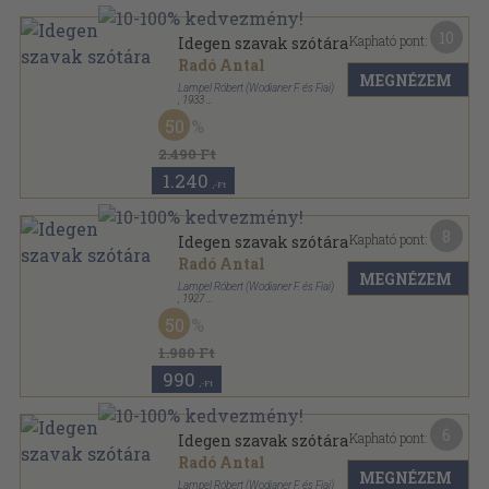
10
Kapható pont:
Idegen szavak szótára
Radó Antal
MEGNÉZEM
Lampel Róbert (Wodianer F. és Fiai)
,
1933
Vászon
,
189
oldal
50
2.490 Ft
1.240
,-Ft
8
Kapható pont:
Idegen szavak szótára
Radó Antal
MEGNÉZEM
Lampel Róbert (Wodianer F. és Fiai)
,
1927
Könyvkötői vászonkötés
,
177
oldal
50
1.980 Ft
990
,-Ft
6
Kapható pont:
Idegen szavak szótára
Radó Antal
MEGNÉZEM
Lampel Róbert (Wodianer F. és Fiai)