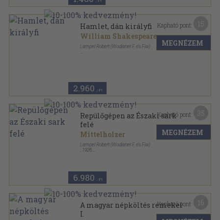
,-Ft
15
Kapható pont:
Hamlet, dán királyfi
William Shakespeare
...
MEGNÉZEM
Lampel Róbert (Wodianer F. és Fiai)
Bársony
,
143
oldal
2.960
,-Ft
35
Kapható pont:
Repülőgépen az Északi sark
felé
MEGNÉZEM
Mittelholzer
Lampel Róbert (Wodianer F. és Fiai)
,
1926
Aranyozott kiadói egész vászonkötés
,
185
oldal
A Magyar Földrajzi Társaság Könyvtára sorozat
6.980
,-Ft
16
Kapható pont:
A magyar népköltés remekei
I.