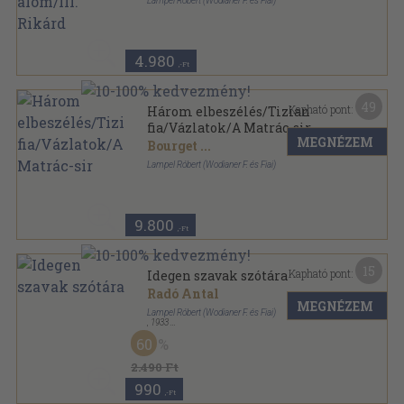
Lampel Róbert (Wodianer F. és Fiai)
Plüss könyvkötői kötés
,
354
oldal
Magyar könyvtár iskolai kiadások sorozat
4.980
,-Ft
49
Kapható pont:
Három elbeszélés/Tizian
fia/Vázlatok/A Matrác-sir
MEGNÉZEM
Bourget
...
Lampel Róbert (Wodianer F. és Fiai)
Könyvkötői vászonkötés
,
246
oldal
9.800
,-Ft
15
Kapható pont:
Idegen szavak szótára
Radó Antal
MEGNÉZEM
Lampel Róbert (Wodianer F. és Fiai)
,
1933
Aranyozott gerincű kiadói vászonkötés
,
189
oldal
60
2.490 Ft
990
,-Ft