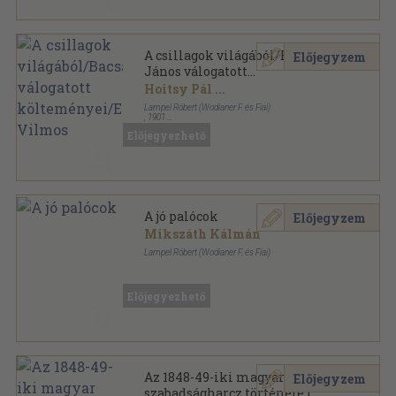
A csillagok világából/Bacsányi
Előjegyzem
János válogatott
költeményei/Elektra/Tell
Hoitsy Pál
...
Vilmos
Lampel Róbert (Wodianer F. és Fiai)
,
1901
Könyvkötői vászonkötés
,
385
oldal
Előjegyezhető
Magyar könyvtár sorozat
A jó palócok
Előjegyzem
Mikszáth Kálmán
Lampel Róbert (Wodianer F. és Fiai)
Könyvkötői kötés
,
138
oldal
Előjegyezhető
Az 1848-49-iki magyar
Előjegyzem
szabadságharcz története I.