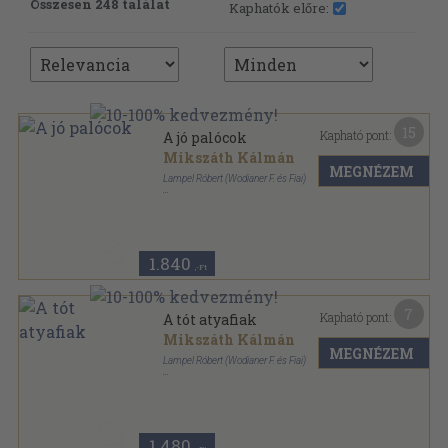
Összesen 248 találat
Kaphatók előre:
15
Kapható pont:
A jó palócok
Mikszáth Kálmán
MEGNÉZEM
Lampel Róbert (Wodianer F. és Fiai)
Vászon
,
138
oldal
Magyar könyvtár sorozat
1.840
,-Ft
7
Kapható pont:
A tót atyafiak
Mikszáth Kálmán
MEGNÉZEM
Lampel Róbert (Wodianer F. és Fiai)
Vászon
,
170
oldal
Magyar könyvtár sorozat
1.480