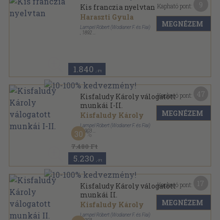
9
Kapható pont:
Kis franczia nyelvtan
Haraszti Gyula
MEGNÉZEM
Lampel Róbert (Wodianer F. és Fiai)
,
1892
Tűzött keménykötés
,
132
oldal
Kis nyelvtanok sorozat
1.840
,-Ft
47
Kapható pont:
Kisfaludy Károly válogatott
munkái I-II.
MEGNÉZEM
Kisfaludy Károly
Lampel Róbert (Wodianer F. és Fiai)
,
1903
30
Aranyozott, színezett kiadói egész vászonkötés
,
821
oldal
7.480 Ft
Remekírók Képes Könyvtára sorozat
5.230
,-Ft
17
Kapható pont:
Kisfaludy Károly válogatott
munkái II.
MEGNÉZEM
Kisfaludy Károly
Lampel Róbert (Wodianer F. és Fiai)