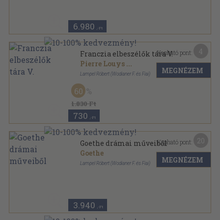
Könyvkötői kötés
,
330
oldal
6.980
,-Ft
4
Kapható pont:
Franczia elbeszélők tára V.
Pierre Louys
...
MEGNÉZEM
Lampel Róbert (Wodianer F. és Fiai)
Varrott keménykötés
,
74
oldal
60
Magyar könyvtár sorozat
1.830 Ft
730
,-Ft
20
Kapható pont:
Goethe drámai műveiből
Goethe
MEGNÉZEM
Lampel Róbert (Wodianer F. és Fiai)
Félvászon
,
330
oldal
Remekírók Képes Könyvtára sorozat
3.940
,-Ft