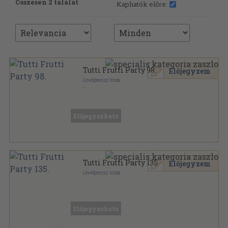
Összesen 2 találat
Kaphatók előre:
Tutti Frutti Party 98.
Előjegyzem
Levélpressz Iroda
Tűzött kötés
,
128
oldal
Tutti Frutti Party sorozat
Előjegyezhető
Tutti Frutti Party 135.
Előjegyzem
Levélpressz Iroda
Ragasztott papírkötés
,
159
oldal
Tutti Frutti Party sorozat
Előjegyezhető