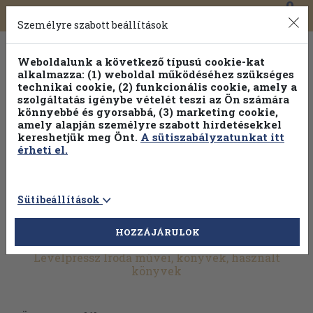
0
Toggle
Főmenü
Könyveink
navigation
Személyre szabott beállítások
Weboldalunk a következő típusú cookie-kat
alkalmazza: (1) weboldal működéséhez szükséges
technikai cookie, (2) funkcionális cookie, amely a
szolgáltatás igénybe vételét teszi az Ön számára
könnyebbé és gyorsabbá, (3) marketing cookie,
Válogasson több mint 30 000 kötet közül
amely alapján személyre szabott hirdetésekkel
Hobbi témakörökben
20% kedvezménnyel!
kereshetjük meg Önt.
A sütiszabályzatunkat itt
érheti el.
Sütibeállítások
HOZZÁJÁRULOK
További szűrők
Levélpressz Iroda művei, könyvek, használt
könyvek