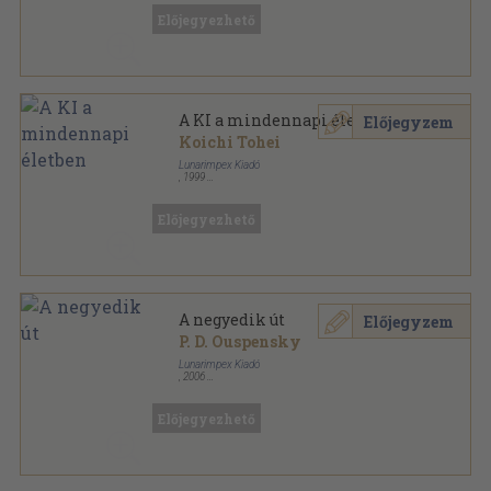
Előjegyezhető
A KI a mindennapi életben
Előjegyzem
Koichi Tohei
Lunarimpex Kiadó
,
1999
Ragasztott papírkötés
,
151
oldal
Mesterek és harci művészetek sorozat
Előjegyezhető
A negyedik út
Előjegyzem
P. D. Ouspensky
Lunarimpex Kiadó
,
2006
Ragasztott papírkötés
,
447
oldal
Mesterek, életek, tanítások sorozat
Előjegyezhető