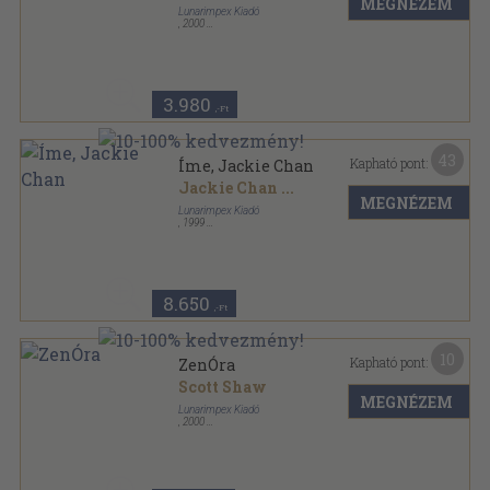
MEGNÉZEM
Lunarimpex Kiadó
,
2000
Ragasztott papírkötés
,
271
oldal
Mesterek, életek, tanítások sorozat
3.980
,-Ft
43
Kapható pont:
Íme, Jackie Chan
Jackie Chan
...
MEGNÉZEM
Lunarimpex Kiadó
,
1999
Ragasztott papírkötés
,
345
oldal
8.650
,-Ft
10
Kapható pont:
ZenÓra
Scott Shaw
MEGNÉZEM
Lunarimpex Kiadó
,
2000
Ragasztott papírkötés
,
133
oldal
Mesterek és harci művészetek sorozat