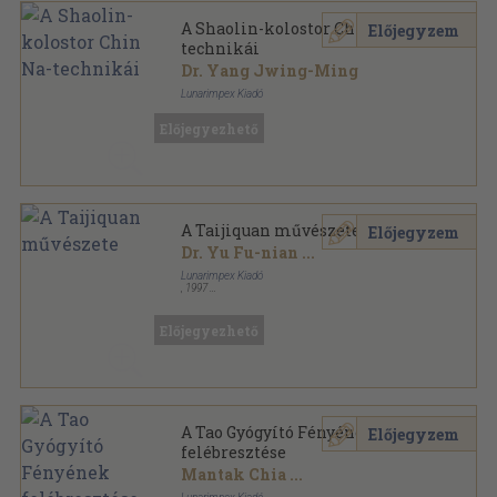
A Shaolin-kolostor Chin Na-
Előjegyzem
technikái
Dr. Yang Jwing-Ming
Lunarimpex Kiadó
Ragasztott papírkötés
,
218
oldal
Előjegyezhető
Mesterek és harci művészetek sorozat
A Taijiquan művészete
Előjegyzem
Dr. Yu Fu-nian
...
Lunarimpex Kiadó
,
1997
Ragasztott papírkötés
,
231
oldal
Mesterek és harci művészetek sorozat
Előjegyezhető
A Tao Gyógyító Fényének
Előjegyzem
felébresztése
Mantak Chia
...