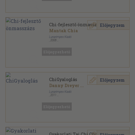
Chi-fejlesztő önmasszázs
Előjegyzem
Mantak Chia
Lunarimpex Kiadó
,
2008
Ragasztott papírkötés
,
110
oldal
Mesterek és harci művészetek sorozat
Előjegyezhető
ChiGyaloglás
Előjegyzem
Danny Dreyer
...
Lunarimpex Kiadó
,
2011
Ragasztott papírkötés
,
245
oldal
Előjegyezhető
Gyakorlati Tai Chi Chuan és
Előjegyzem