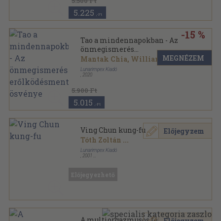
5.500 Ft
5.225
,-Ft
-15 %
Tao a mindennapokban - Az
önmegismerés
erőlködésmentes ösvénye
MEGNÉZEM
Mantak Chia, William U. Wei
Lunarimpex Kiadó
,
2020
5.900 Ft
5.015
,-Ft
Ving Chun kung-fu
Előjegyzem
Tóth Zoltán
...
Lunarimpex Kiadó
,
2001
Ragasztott papírkötés
,
231
oldal
Mesterek és harci művészetek sorozat
Előjegyezhető
A multiorgazmusos férfi
Előjegyzem