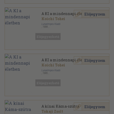
A KI a mindennapi életben
Előjegyzem
Koichi Tohei
Lunarimpex Kiadó
,
1999
Ragasztott papírkötés
,
157
oldal
Mesterek és harci művészetek sorozat
Előjegyezhető
A KI a mindennapi életben
Előjegyzem
Koichi Tohei
Lunarimpex Kiadó
,
1995
Ragasztott papírkötés
,
196
oldal
Mesterek és harci művészetek sorozat
Előjegyezhető
A kínai Káma-szútra
Előjegyzem
Tokaji Zsolt