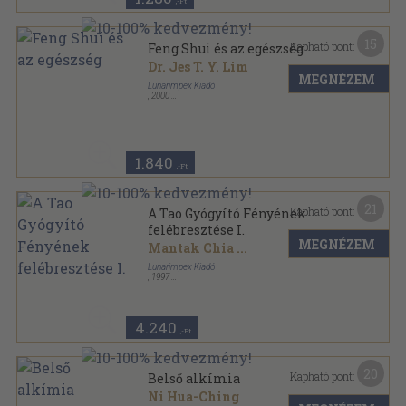
,-Ft
15
Kapható pont:
Feng Shui és az egészség
Dr. Jes T. Y. Lim
MEGNÉZEM
Lunarimpex Kiadó
,
2000
Ragasztott papírkötés
,
277
oldal
1.840
,-Ft
21
Kapható pont:
A Tao Gyógyító Fényének
felébresztése I.
MEGNÉZEM
Mantak Chia
...
Lunarimpex Kiadó
,
1997
Ragasztott papírkötés
,
298
oldal
Mesterek és harci művészetek sorozat
4.240
,-Ft
20
Kapható pont:
Belső alkímia
Ni Hua-Ching