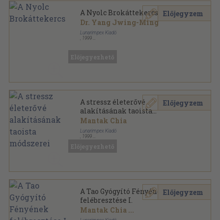
A Nyolc Brokáttekercs
Előjegyzem
Dr. Yang Jwing-Ming
Lunarimpex Kiadó
,
1999
Ragasztott papírkötés
,
92
oldal
Mesterek és harci művészetek sorozat
Előjegyezhető
A stressz életerővé
Előjegyzem
alakításának taoista
módszerei
Mantak Chia
Lunarimpex Kiadó
,
1999
Ragasztott papírkötés
,
107
oldal
Előjegyezhető
Mesterek és harci művészetek sorozat
A Tao Gyógyító Fényének
Előjegyzem
felébresztése I.
Mantak Chia
...