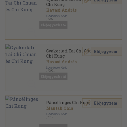
Chi Kung
Havasi András
Lunarimpex Kiadó
,
1999
Ragasztott papírkötés
,
82
oldal
Előjegyezhető
Mesterek és harci művészetek sorozat
Gyakorlati Tai Chi Chuan és
Előjegyzem
Chi Kung
Havasi András
Lunarimpex Kiadó
,
1996
Ragasztott papírkötés
,
82
oldal
Előjegyezhető
Mesterek és harci művészetek sorozat
Páncélinges Chi Kung
Előjegyzem
Mantak Chia
Lunarimpex Kiadó
,
2012
Ragasztott papírkötés
,
278
oldal