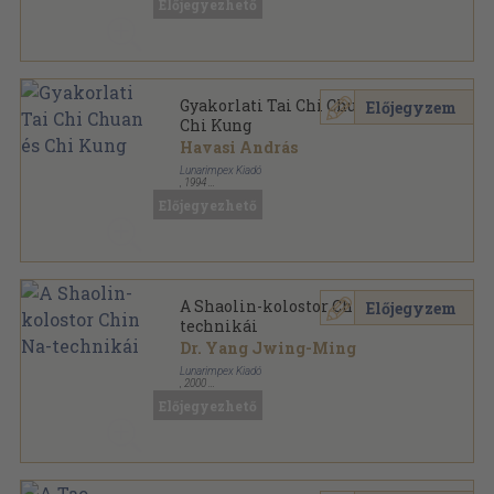
Előjegyezhető
Gyakorlati Tai Chi Chuan és
Előjegyzem
Chi Kung
Havasi András
Lunarimpex Kiadó
,
1994
Ragasztott papírkötés
,
82
oldal
Előjegyezhető
Mesterek és harci művészetek sorozat
A Shaolin-kolostor Chin Na-
Előjegyzem
technikái
Dr. Yang Jwing-Ming
Lunarimpex Kiadó
,
2000
Ragasztott papírkötés
,
218
oldal
Előjegyezhető
Mesterek és harci művészetek sorozat