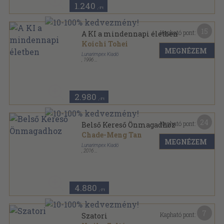
1.240
,-Ft
15
Kapható pont:
A KI a mindennapi életben
Koichi Tohei
MEGNÉZEM
Lunarimpex Kiadó
,
1996
Ragasztott papírkötés
,
196
oldal
Mesterek és harci művészetek sorozat
2.980
,-Ft
24
Kapható pont:
Belső Kereső Önmagadhoz
Chade-Meng Tan
MEGNÉZEM
Lunarimpex Kiadó
,
2016
Ragasztott papírkötés
,
288
oldal
4.880
,-Ft
7
Kapható pont:
Szatori