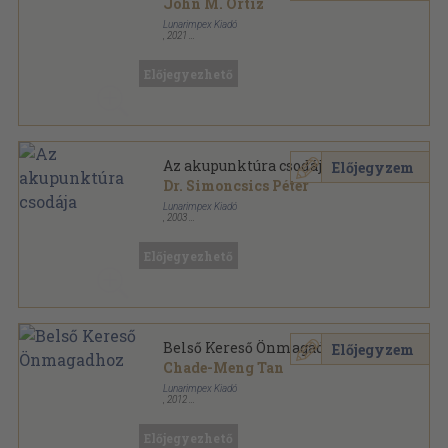
John M. Ortiz
Lunarimpex Kiadó
,
2021
Ragasztott papírkötés
,
389
oldal
Előjegyezhető
Az akupunktúra csodája
Előjegyzem
Dr. Simoncsics Péter
Lunarimpex Kiadó
,
2003
Ragasztott papírkötés
,
477
oldal
Mesterek, életek, tanítások sorozat
Előjegyezhető
Belső Kereső Önmagadhoz
Előjegyzem
Chade-Meng Tan
Lunarimpex Kiadó
,
2012
Ragasztott papírkötés
,
288
oldal
Előjegyezhető