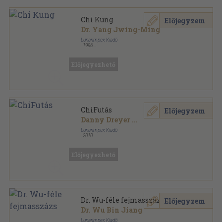
Chi Kung
Előjegyzem
Dr. Yang Jwing-Ming
Lunarimpex Kiadó
,
1996
Ragasztott papírkötés
,
135
oldal
Mesterek és harci művészetek sorozat
Előjegyezhető
ChiFutás
Előjegyzem
Danny Dreyer
...
Lunarimpex Kiadó
,
2010
Ragasztott papírkötés
,
286
oldal
Előjegyezhető
Dr. Wu-féle fejmasszázs
Előjegyzem
Dr. Wu Bin Jiang
Lunarimpex Kiadó