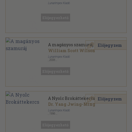
Lunarimpex Kiadó
Ragasztott papírkötés
,
190
oldal
Előjegyezhető
A magányos szamuráj
Előjegyzem
William Scott Wilson
Lunarimpex Kiadó
,
2006
Ragasztott papírkötés
,
287
oldal
Mesterek, életek, tanítások sorozat
Előjegyezhető
A Nyolc Brokáttekercs
Előjegyzem
Dr. Yang Jwing-Ming
Lunarimpex Kiadó
,
1996
Ragasztott papírkötés
,
92
oldal
Mesterek és harci művészetek sorozat
Előjegyezhető