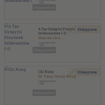
Lunarimpex Kiadó
,
2000
Ragasztott papírkötés
,
298
oldal
Előjegyezhető
Mesterek és harci művészetek sorozat
A Tao Gyógyító Fényének
Előjegyzem
felébresztése I-II.
Mantak Chia
...
Lunarimpex Kiadó
,
1997
Ragasztott papírkötés
,
582
oldal
Előjegyezhető
Mesterek és harci művészetek sorozat
Chi Kung
Előjegyzem
Dr. Yang Jwing-Ming
Lunarimpex Kiadó
,
1999
Ragasztott papírkötés
,
135
oldal
Mesterek és harci művészetek sorozat
Előjegyezhető