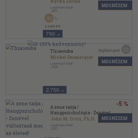
Nyika Zoltán
MEGNÉZEM
Lunarimpex Kiadó
,
2001
Ragasztott papírkötés
,
80
oldal
30
Lunar zsebkönyvek sorozat
1.140 Ft
790
,-Ft
22
Kapható pont:
Thiaoouba
Michel Desmarquet
MEGNÉZEM
Lunarimpex Kiadó
,
2004
Ragasztott papírkötés
,
330
oldal
Lunar zsebkönyvek sorozat
2.750
,-Ft
-5 %
A zene taója /
Hangpszichológia - Zenével
változtasd meg az életed!
MEGNÉZEM
John M. Ortiz, Ph.D.
Lunarimpex Kiadó
,
2021
Ragasztott
,
418
oldal