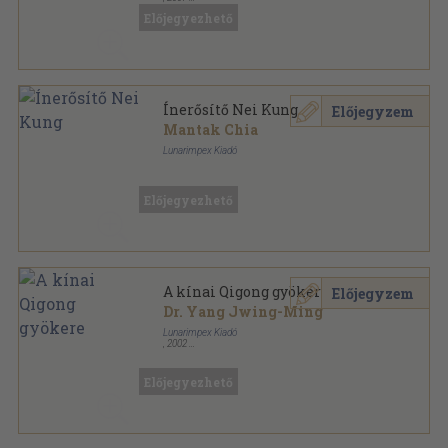
Ragasztott papírkötés
,
160
oldal
Előjegyezhető
Ínerősítő Nei Kung
Előjegyzem
Mantak Chia
Lunarimpex Kiadó
Ragasztott papírkötés
,
132
oldal
Előjegyezhető
A kínai Qigong gyökere
Előjegyzem
Dr. Yang Jwing-Ming
Lunarimpex Kiadó
,
2002
Ragasztott papírkötés
,
338
oldal
Mesterek és harci művészetek sorozat
Előjegyezhető