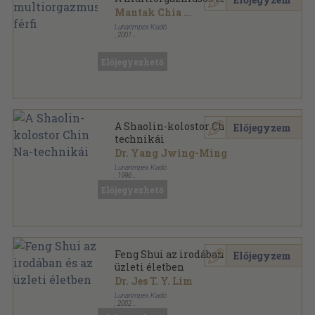
Mantak Chia
...
Lunarimpex Kiadó
,
2001
Ragasztott papírkötés
,
236
oldal
Előjegyezhető
A Shaolin-kolostor Chin Na-
Előjegyzem
technikái
Dr. Yang Jwing-Ming
Lunarimpex Kiadó
,
1996
Ragasztott papírkötés
,
218
oldal
Előjegyezhető
Mesterek és harci művészetek sorozat
Feng Shui az irodában és az
Előjegyzem
üzleti életben
Dr. Jes T. Y. Lim
Lunarimpex Kiadó
,
2002
Ragasztott papírkötés
,
202
oldal