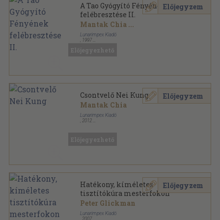
A Tao Gyógyító Fényének
Előjegyzem
felébresztése II.
Mantak Chia
...
Lunarimpex Kiadó
,
1997
Ragasztott papírkötés
,
284
oldal
Előjegyezhető
Mesterek és harci művészetek sorozat
Csontvelő Nei Kung
Előjegyzem
Mantak Chia
Lunarimpex Kiadó
,
2012
Ragasztott papírkötés
,
242
oldal
Előjegyezhető
Hatékony, kíméletes
Előjegyzem
tisztítókúra mesterfokon
Peter Glickman
Lunarimpex Kiadó
,
2007