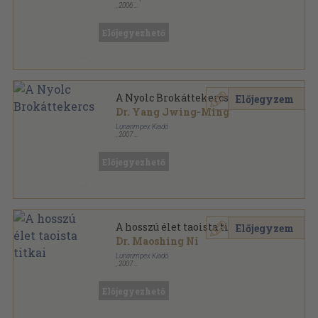
,
2006
Ragasztott papírkötés
,
135
oldal
Mesterek, életek, tanítások sorozat
Előjegyezhető
A Nyolc Brokáttekercs
Előjegyzem
Dr. Yang Jwing-Ming
Lunarimpex Kiadó
,
2007
Ragasztott papírkötés
,
112
oldal
Mesterek és harci művészetek sorozat
Előjegyezhető
A hosszú élet taoista titkai
Előjegyzem
Dr. Maoshing Ni
Lunarimpex Kiadó
,
2007
Ragasztott papírkötés
,
191
oldal
Előjegyezhető