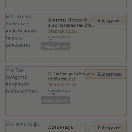
A stressz életerővé
Előjegyzem
alakításának taoista
módszerei
Mantak Chia
Lunarimpex Kiadó
,
2016
Ragasztott papírkötés
,
110
oldal
Előjegyezhető
Mesterek és harci művészetek sorozat
A Tao Gyógyító Fényének
Előjegyzem
felébresztése
Mantak Chia
...
Lunarimpex Kiadó
,
2004
Ragasztott papírkötés
,
576
oldal
Előjegyezhető
Mesterek és harci művészetek sorozat
A zene taója
Előjegyzem