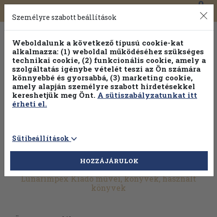
0
Toggle
Főmenü
Könyveink
navigation
Személyre szabott beállítások
Weboldalunk a következő típusú cookie-kat
alkalmazza: (1) weboldal működéséhez szükséges
technikai cookie, (2) funkcionális cookie, amely a
szolgáltatás igénybe vételét teszi az Ön számára
könnyebbé és gyorsabbá, (3) marketing cookie,
Válogasson több mint 1.000.000 kiadványunk közül
10-
amely alapján személyre szabott hirdetésekkel
100% kedvezménnyel!
kereshetjük meg Önt.
A sütiszabályzatunkat itt
érheti el.
Sütibeállítások
HOZZÁJÁRULOK
További szűrők
Lunarimpex Kiadó művei, könyvek, használt
könyvek