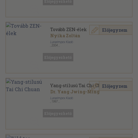
Előjegyezhető
Tovább ZEN-élek
Előjegyzem
Nyika Zoltán
Lunarimpex Kiadó
,
2004
Ragasztott papírkötés
,
59
oldal
Lunar zsebkönyvek sorozat
Előjegyezhető
Yang-stílusú Tai Chi Chuan
Előjegyzem
Dr. Yang Jwing-Ming
Lunarimpex Kiadó
,
1997
Ragasztott papírkötés
,
235
oldal
Mesterek és harci művészetek sorozat
Előjegyezhető