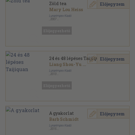
Zöld tea
Előjegyzem
Mary Lou Heiss
Lunarimpex Kiadó
,
2007
Ragasztott papírkötés
,
96
oldal
Előjegyezhető
24 és 48 lépéses Taijiquan
Előjegyzem
Liang Shou-Yu
...
Lunarimpex Kiadó
,
2013
Ragasztott papírkötés
,
175
oldal
Előjegyezhető
A gyakorlat
Előjegyzem
Barb Schmidt
Lunarimpex Kiadó
,
2015
Ragasztott papírkötés
,
142
oldal