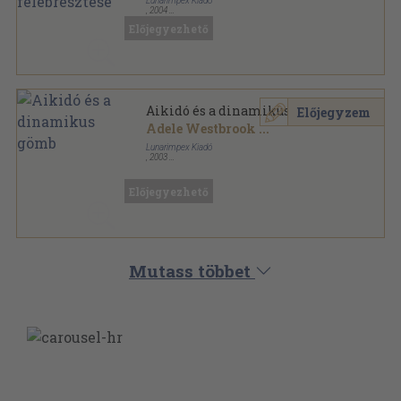
Lunarimpex Kiadó
,
2004
Ragasztott papírkötés
,
576
oldal
Előjegyezhető
Mesterek és harci művészetek sorozat
Aikidó és a dinamikus gömb
Előjegyzem
Adele Westbrook
...
Lunarimpex Kiadó
,
2003
Ragasztott papírkötés
,
367
oldal
Mesterek és harci művészetek sorozat
Előjegyezhető
Mutass többet