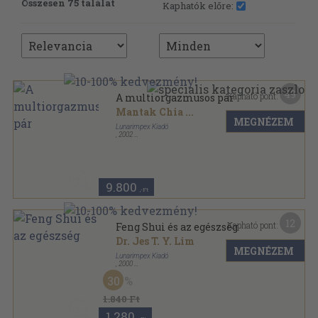
Összesen 75 találat
Kaphatók előre:
49
Kapható pont:
A multiorgazmusos pár
Mantak Chia
...
MEGNÉZEM
Lunarimpex Kiadó
,
2002
Ragasztott papírkötés
,
204
oldal
9.800
,-Ft
12
Kapható pont:
Feng Shui és az egészség
Dr. Jes T. Y. Lim
MEGNÉZEM
Lunarimpex Kiadó
,
2000
Ragasztott papírkötés
,
277
oldal
30
1.840 Ft
1.280