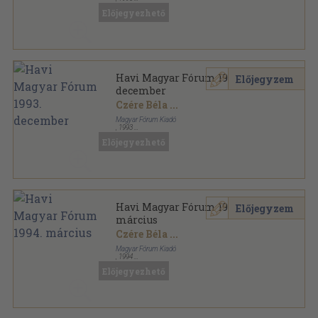
Ragasztott papírkötés
,
96
oldal
Előjegyezhető
Havi Magyar Fórum sorozat
Havi Magyar Fórum 1993.
Előjegyzem
december
Czére Béla
...
Magyar Fórum Kiadó
,
1993
Ragasztott papírkötés
,
96
oldal
Előjegyezhető
Havi Magyar Fórum sorozat
Havi Magyar Fórum 1994.
Előjegyzem
március
Czére Béla
...
Magyar Fórum Kiadó
,
1994
Ragasztott papírkötés
,
96
oldal
Előjegyezhető
Havi Magyar Fórum sorozat