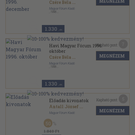
MEGNÉZEM
Czére Béla
...
Magyar Fórum Kiadó
,
1996
Ragasztott papírkötés
,
112
oldal
Havi Magyar Fórum sorozat
1.330
,-Ft
7
Kapható pont:
Havi Magyar Fórum 1996.
október
MEGNÉZEM
Czére Béla
...
Magyar Fórum Kiadó
,
1996
Ragasztott papírkötés
,
96
oldal
Havi Magyar Fórum sorozat
1.330
,-Ft
5
Kapható pont:
Előadás kivonatok
Antall József
...
MEGNÉZEM
Magyar Fórum Kiadó
Ragasztott papírkötés
,
100
oldal
50
1.840 Ft