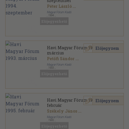
szeptember
Péter László
...
Magyar Fórum Kiadó
,
1994
Ragasztott papírkötés
,
96
oldal
Előjegyezhető
Havi Magyar Fórum sorozat
Havi Magyar Fórum 1993.
Előjegyzem
március
Petőfi Sándor
...
Magyar Fórum Kiadó
,
1993
Tűzött kötés
,
76
oldal
Előjegyezhető
Havi Magyar Fórum sorozat
Havi Magyar Fórum 1995.
Előjegyzem
február
Székely János
...
Magyar Fórum Kiadó
,
1995
Ragasztott papírkötés
,
96
oldal
Előjegyezhető
Havi Magyar Fórum sorozat