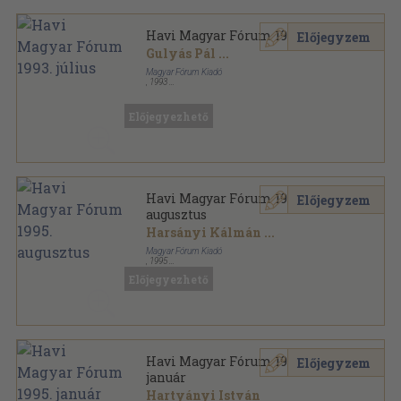
Havi Magyar Fórum 1993. július
Előjegyzem
Gulyás Pál
...
Magyar Fórum Kiadó
,
1993
Ragasztott papírkötés
,
80
oldal
Havi Magyar Fórum sorozat
Előjegyezhető
Havi Magyar Fórum 1995.
Előjegyzem
augusztus
Harsányi Kálmán
...
Magyar Fórum Kiadó
,
1995
Ragasztott papírkötés
,
96
oldal
Előjegyezhető
Havi Magyar Fórum sorozat
Havi Magyar Fórum 1995.
Előjegyzem
január
Hartyányi István