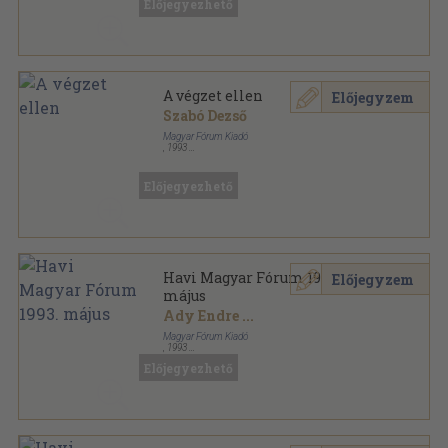
Előjegyezhető
A végzet ellen
Előjegyzem
Szabó Dezső
Magyar Fórum Kiadó
,
1993
Bőr
,
75
oldal
Magyar Fórum könyvek sorozat
Előjegyezhető
Havi Magyar Fórum 1993.
Előjegyzem
május
Ady Endre
...
Magyar Fórum Kiadó
,
1993
Ragasztott papírkötés
,
80
oldal
Előjegyezhető
Havi Magyar Fórum sorozat