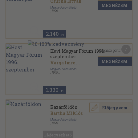
Csurka István
MEGNÉZEM
Magyar Fórum Kiadó
,
1996
Ragasztott papírkötés
,
70
oldal
2.140
,-Ft
7
Kapható pont:
Havi Magyar Fórum 1996.
szeptember
MEGNÉZEM
Varga Imre
...
Magyar Fórum Kiadó
,
1995
Ragasztott papírkötés
,
96
oldal
Havi Magyar Fórum sorozat
1.330
,-Ft
Kazárföldön
Előjegyzem
Bartha Miklós
Magyar Fórum Kiadó
,
1996
Ragasztott papírkötés
,
168
oldal
Magyar Fórum könyvek sorozat
Előjegyezhető