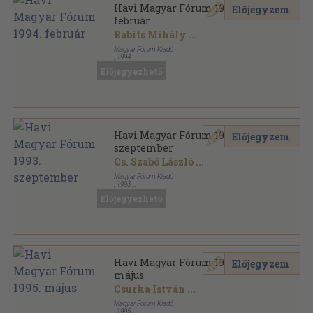
Havi Magyar Fórum 1994.
Előjegyzem
február
Babits Mihály
...
Magyar Fórum Kiadó
,
1994
Ragasztott papírkötés
,
96
oldal
Előjegyezhető
Havi Magyar Fórum sorozat
Havi Magyar Fórum 1993.
Előjegyzem
szeptember
Cs. Szabó László
...
Magyar Fórum Kiadó
,
1993
Ragasztott papírkötés
,
96
oldal
Előjegyezhető
Havi Magyar Fórum sorozat
Havi Magyar Fórum 1995.
Előjegyzem
május
Csurka István
...
Magyar Fórum Kiadó
,
1995