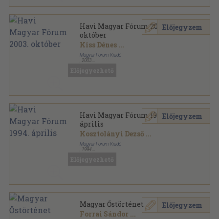
Havi Magyar Fórum 2003.
Előjegyzem
október
Kiss Dénes
...
Magyar Fórum Kiadó
,
2003
Ragasztott papírkötés
,
96
oldal
Előjegyezhető
Havi Magyar Fórum sorozat
Havi Magyar Fórum 1994.
Előjegyzem
április
Kosztolányi Dezső
...
Magyar Fórum Kiadó
,
1994
Ragasztott papírkötés
,
120
oldal
Előjegyezhető
Havi Magyar Fórum sorozat
Magyar Őstörténet
Előjegyzem
Forrai Sándor
...