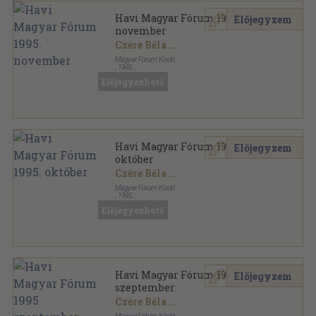
Havi Magyar Fórum 1995.
Előjegyzem
november
Czére Béla
...
Magyar Fórum Kiadó
,
1995
Ragasztott papírkötés
,
112
oldal
Előjegyezhető
Havi Magyar Fórum sorozat
Havi Magyar Fórum 1995.
Előjegyzem
október
Czére Béla
...
Magyar Fórum Kiadó
,
1995
Ragasztott papírkötés
,
96
oldal
Előjegyezhető
Havi Magyar Fórum sorozat
Havi Magyar Fórum 1995.
Előjegyzem
szeptember
Czére Béla
...