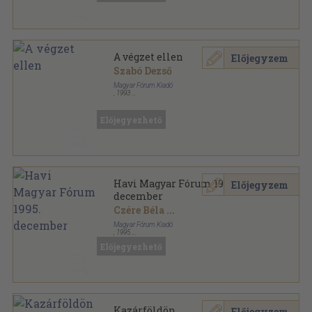
A végzet ellen
Előjegyzem
Szabó Dezső
Magyar Fórum Kiadó
,
1993
Ragasztott papírkötés
,
75
oldal
Magyar Fórum könyvek sorozat
Előjegyezhető
Havi Magyar Fórum 1995.
Előjegyzem
december
Czére Béla
...
Magyar Fórum Kiadó
,
1995
Ragasztott papírkötés
,
96
oldal
Előjegyezhető
Havi Magyar Fórum sorozat
Kazárföldön
Előjegyzem