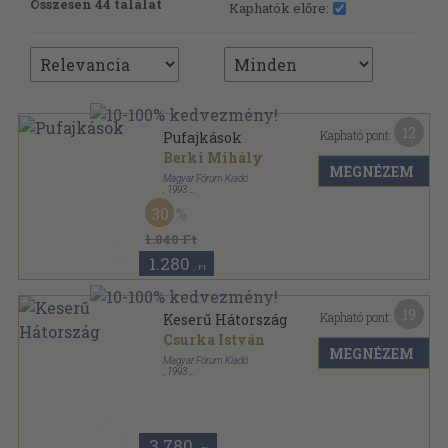
Összesen 44 találat
Kaphatók előre:
12
Kapható pont:
Pufajkások
Berki Mihály
MEGNÉZEM
Magyar Fórum Kiadó
,
1993
Ragasztott papírkötés
,
157
oldal
30
Magyar Fórum könyvek sorozat
1.840 Ft
1.280
,-Ft
19
Kapható pont:
Keserű Hátország
Csurka István
MEGNÉZEM
Magyar Fórum Kiadó
,
1993
Ragasztott papírkötés
,
220
oldal
Magyar Fórum könyvek sorozat
3.780