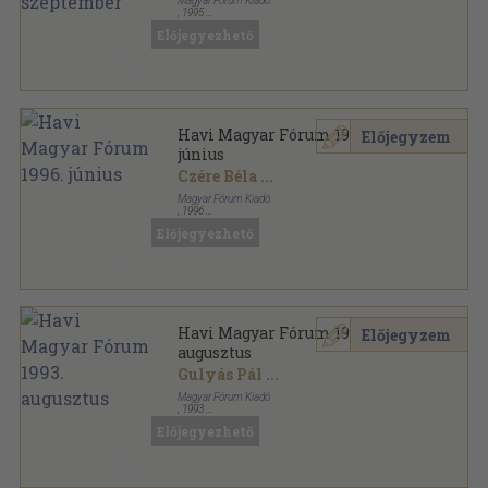
Magyar Fórum Kiadó
,
1995
Ragasztott papírkötés
,
96
oldal
Előjegyezhető
Havi Magyar Fórum sorozat
Havi Magyar Fórum 1996.
Előjegyzem
június
Czére Béla
...
Magyar Fórum Kiadó
,
1996
Ragasztott papírkötés
,
96
oldal
Előjegyezhető
Havi Magyar Fórum sorozat
Havi Magyar Fórum 1993.
Előjegyzem
augusztus
Gulyás Pál
...
Magyar Fórum Kiadó
,
1993
Ragasztott papírkötés
,
80
oldal
Előjegyezhető
Havi Magyar Fórum sorozat