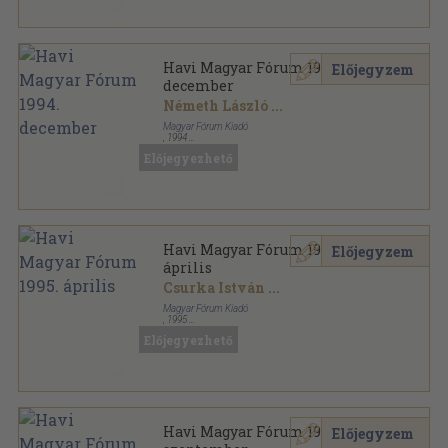
Havi Magyar Fórum 1994.
Előjegyzem
december
Németh László
...
Magyar Fórum Kiadó
,
1994
Ragasztott papírkötés
,
96
oldal
Előjegyezhető
Havi Magyar Fórum sorozat
Havi Magyar Fórum 1995.
Előjegyzem
április
Csurka István
...
Magyar Fórum Kiadó
,
1995
Ragasztott papírkötés
,
96
oldal
Előjegyezhető
Havi Magyar Fórum sorozat
Havi Magyar Fórum 1994.
Előjegyzem