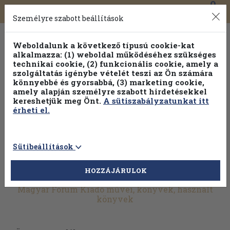
0
Toggle
Főmenü
Könyveink
navigation
Személyre szabott beállítások
Weboldalunk a következő típusú cookie-kat
alkalmazza: (1) weboldal működéséhez szükséges
technikai cookie, (2) funkcionális cookie, amely a
szolgáltatás igénybe vételét teszi az Ön számára
könnyebbé és gyorsabbá, (3) marketing cookie,
Válogasson több mint 1.000.000 kiadványunk közül
10-
amely alapján személyre szabott hirdetésekkel
100% kedvezménnyel!
kereshetjük meg Önt.
A sütiszabályzatunkat itt
érheti el.
Sütibeállítások
HOZZÁJÁRULOK
További szűrők
Magyar Fórum Kiadó művei, könyvek, használt
könyvek