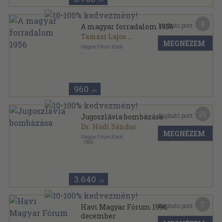
,-Ft
8
Kapható pont:
A magyar forradalom 1956
Tamási Lajos
...
MEGNÉZEM
Magyar Fórum Kiadó
Tűzött kötés
,
16
oldal
960
,-Ft
29
Kapható pont:
Jugoszlávia bombázása
Dr. Hódi Sándor
MEGNÉZEM
Magyar Fórum Kiadó
,
1999
Ragasztott papírkötés
,
112
oldal
Magyar Fórum könyvek sorozat
3.640
,-Ft
7
Kapható pont:
Havi Magyar Fórum 1996.
december