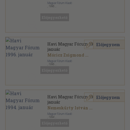
Magyar Fórum Kiadó
,
1996
Papír
,
108
oldal
Előjegyezhető
Havi Magyar Fórum 1996.
Előjegyzem
január
Móricz Zsigmond
...
Magyar Fórum Kiadó
,
1996
Ragasztott papírkötés
,
96
oldal
Előjegyezhető
Havi Magyar Fórum sorozat
Havi Magyar Fórum 1994.
Előjegyzem
január
Nemeskürty István
...
Magyar Fórum Kiadó
,
1994
Ragasztott papírkötés
,
96
oldal
Előjegyezhető
Havi Magyar Fórum sorozat