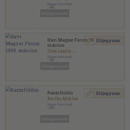
Magyar Fórum Kiadó
,
1995
Ragasztott papírkötés
,
96
oldal
Előjegyezhető
Havi Magyar Fórum sorozat
Havi Magyar Fórum 1995.
Előjegyzem
március
Illés László
...
Magyar Fórum Kiadó
,
1995
Ragasztott papírkötés
,
96
oldal
Előjegyezhető
Havi Magyar Fórum sorozat
Kazárföldön
Előjegyzem
Bartha Miklós
Magyar Fórum Kiadó
,
2003
Ragasztott papírkötés
,
168
oldal
Magyar Fórum könyvek sorozat
Előjegyezhető