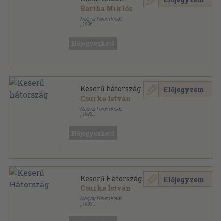
Bartha Miklós
Magyar Fórum Kiadó
,
1996
Ragasztott papírkötés
,
168
oldal
Magyar Fórum könyvek sorozat
Előjegyezhető
Keserű hátország
Előjegyzem
Csurka István
Magyar Fórum Kiadó
,
1993
Könyvkötői papírkötés
,
220
oldal
Magyar Fórum könyvek sorozat
Előjegyezhető
Keserű Hátország
Előjegyzem
Csurka István
Magyar Fórum Kiadó
,
1993
Ragasztott papírkötés
,
220
oldal
Magyar Fórum könyvek sorozat