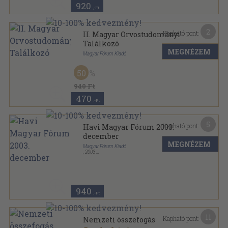
920
,-Ft
2
Kapható pont:
II. Magyar Orvostudományi
Találkozó
MEGNÉZEM
Magyar Fórum Kiadó
Tűzött kötés
,
44
oldal
50
Magyar Orvostudományi Találkozó sorozat
940 Ft
470
,-Ft
5
Kapható pont:
Havi Magyar Fórum 2003.
december
MEGNÉZEM
Magyar Fórum Kiadó
,
2003
Ragasztott papírkötés
,
96
oldal
Havi Magyar Fórum sorozat
940
,-Ft
11
Kapható pont:
Nemzeti összefogás