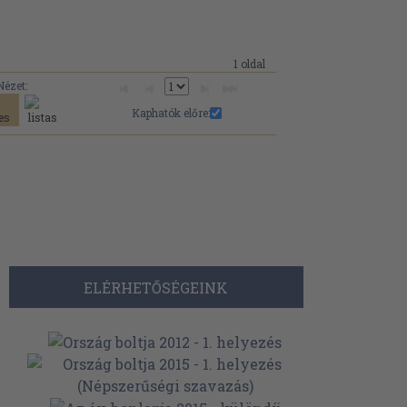
1 oldal
Nézet:
Kaphatók előre:
ELÉRHETŐSÉGEINK