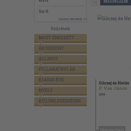
Krimi
MEGNÉZEM
Sci-fi
összes témakör >>
Szűrések
MOST ÉRKEZETT
ÁR SZERINT
ÁLLAPOT
PILLANATNYI ÁR
KIADÁS ÉVE
Göcsej és Hetés
P. Vas János
NYELV
1999
KÜLÖNLEGESSÉGEK
Előjegyezhető