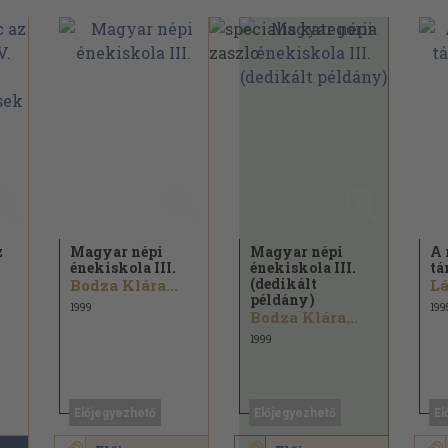
z
Magyar népi
Magyar népi
A 
énekiskola III.
énekiskola III.
tá
(dedikált
Bodza Klára...
példány)
1999
199
Bodza Klára...
1999
Előjegyezhető
Előjegyezhető
El