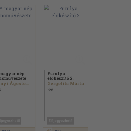
magyar nép
Furulya
ncművészete
előkészítő 2.
Lányi Ágoston...
Gergelits Márta
5
1995
őjegyezhető
Előjegyezhető