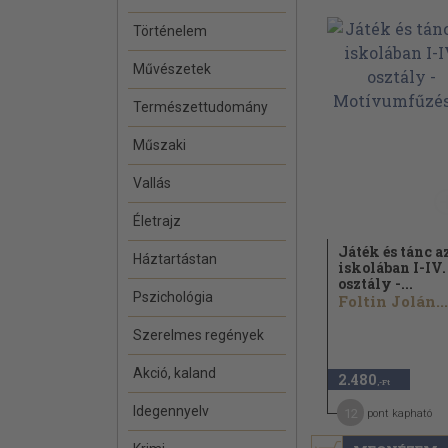
Történelem
Művészetek
Természettudomány
Műszaki
Vallás
Életrajz
Játék és tánc a
Háztartástan
iskolában I-IV.
osztály -...
Pszichológia
Foltin Jolán...
Szerelmes regények
Akció, kaland
2.480
,-Ft
Idegennyelv
12
pont kapható