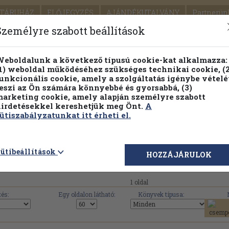
TÁRUHÁZ
ELŐJEGYZÉS
AJÁNDÉKUTALVÁNY
Partnerün
SZÁLLÍTÁS
SEGÍTSÉG
Személyre szabott beállítások
1.
Részletes kereső
Témaköri fa
eboldalunk a következő típusú cookie-kat alkalmazza:
1) weboldal működéséhez szükséges technikai cookie, (2
KIADV
unkcionális cookie, amely a szolgáltatás igénybe vételé
LEGNA
eszi az Ön számára könnyebbé és gyorsabbá, (3)
arketing cookie, amely alapján személyre szabott
PILLANATNYI ÁRAINK
FENNTARTHATÓ OLVASMÁN
irdetésekkel kereshetjük meg Önt.
A
ütiszabályzatunkat itt érheti el.
 Művelődési Intézet Néptáncosok Szakmai Háza művei
ütibeállítások
HOZZÁJÁRULOK
1 oldal
és:
Egy oldalon látható:
Könyvek típusa: