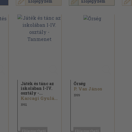
Előjegyzem
Előjegyzem
Játék és tánc az
Őrség
iskolában I-IV.
P. Vas János
osztály -...
1999
Karcagi Gyuláné...
1992
Előjegyezhető
Előjegyezhető