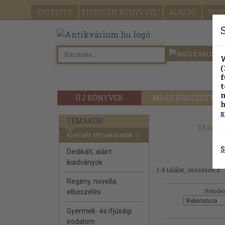
ÉRTESÍTŐ
FIZESSEN
KÖNYVVEL!
AUKCIÓ
PON
W
(
f
t
m
ÚJ KÖNYVEK
MOST ÉRKEZETT
h
s
TÉMAKÖR
Magyar
Kiemelt témaköreink
S
Dedikált, aláírt
kiadványok
1-8 találat, összesen 8.
Regény, novella,
Rendez
elbeszélés
Gyermek- és ifjúsági
irodalom