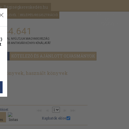
k: Régiségkereskedés.hu
A kosaram
HÍRLEVÉL
BELÉPÉS/REGISZTRÁCIÓ
MÉG
0
5000
Ft
144.641
)
ÁNNYAL NYÚJTJUK MAGYARORSZÁG
t
GYOBB ANTIKVÁR KÖNYV-KÍNÁLATÁT
YOK
KÖTELEZŐ ÉS AJÁNLOTT OLVASMÁNYOK
, könyvek, használt könyvek
Nézet:
Kaphatók előre: