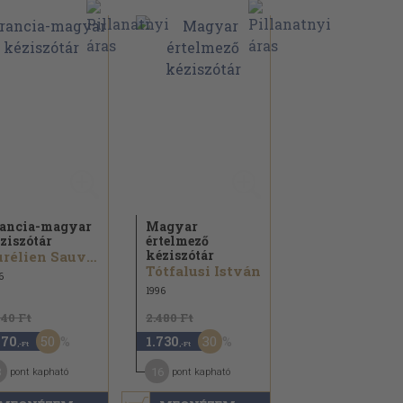
ancia-magyar
Magyar
ziszótár
értelmező
kéziszótár
Aurélien Sauvageot
Tótfalusi István
6
1996
940 Ft
2.480 Ft
50
30
470
1.730
,-Ft
,-Ft
3
16
pont kapható
pont kapható