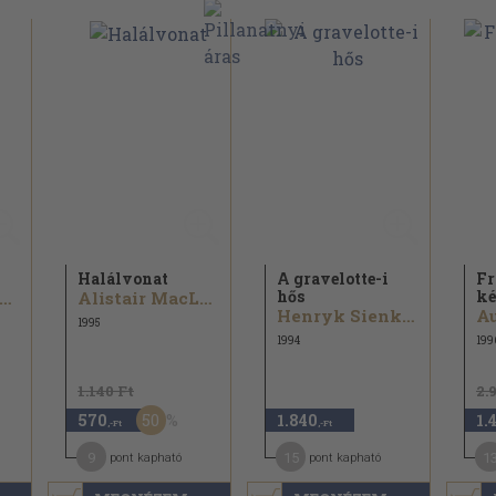
Halálvonat
A gravelotte-i
Fr
hős
ké
rich Maria Remarque
Alistair MacLean...
Henryk Sienkiewicz
1995
1994
199
1.140 Ft
2.
50
570
1.840
1.
,-Ft
,-Ft
9
15
1
pont kapható
pont kapható