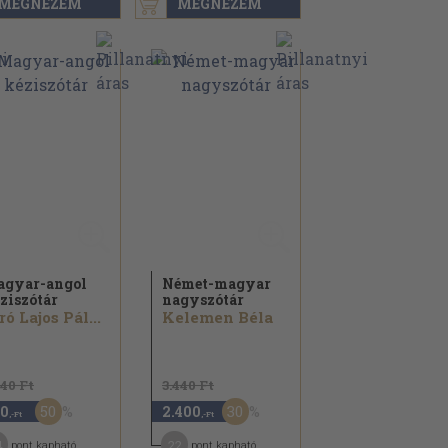
MEGNÉZEM
MEGNÉZEM
gyar-angol
Német-magyar
ziszótár
nagyszótár
ró Lajos Pál...
Kelemen Béla
840 Ft
3.440 Ft
50
30
0
2.400
,-Ft
,-Ft
4
22
pont kapható
pont kapható