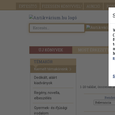
ÉRTESÍTŐ
FIZESSEN
KÖNYVVEL!
AUKCIÓ
PON
W
(
f
t
m
ÚJ KÖNYVEK
MOST ÉRKEZETT
h
s
TÉMAKÖR
Kiemelt témaköreink
S
Dedikált, aláírt
kiadványok
1-20 találat, összesen 2
Regény, novella,
Rendez
elbeszélés
Gyermek- és ifjúsági
irodalom