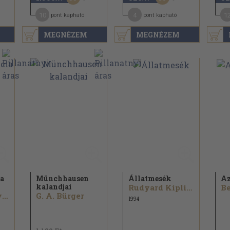
10
4
1
pont kapható
pont kapható
MEGNÉZEM
MEGNÉZEM
a
Münchhausen
Állatmesék
Az
kalandjai
Rudyard Kipling
B
Aurélien Sauvageot
G. A. Bürger
1994