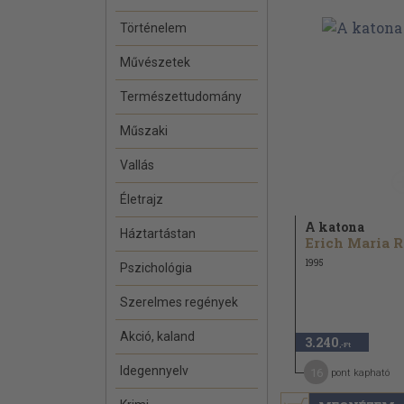
Történelem
Művészetek
Természettudomány
Műszaki
Vallás
Életrajz
A katona
Háztartástan
E
1995
Pszichológia
Szerelmes regények
Akció, kaland
3.240
,-Ft
Idegennyelv
16
pont kapható