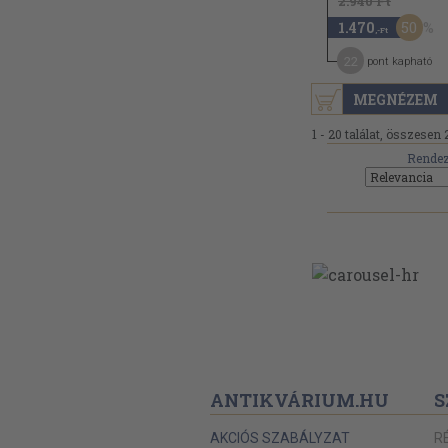
2.940 Ft
50
1.470
,-Ft
22
pont kapható
MEGNÉZEM
1 - 20 találat, összesen 
Rendez
ANTIKVÁRIUM.HU
S
AKCIÓS SZABÁLYZAT
R