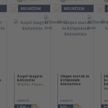
MEGNÉZEM
MEGNÉZEM
Angol-magyar
Idegen szavak és
Id
s
kéziszótár
kifejezések
ki
kéziszótára
ké
Weller János...
199
3.800 Ft
1.640 Ft
1.
50
50
1.900
820
82
,-Ft
,-Ft