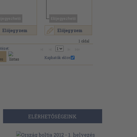
őjegyezhető
Előjegyezhető
Előjegyzem
Előjegyzem
1 oldal
Nézet:
Kaphatók előre:
ELÉRHETŐSÉGEINK