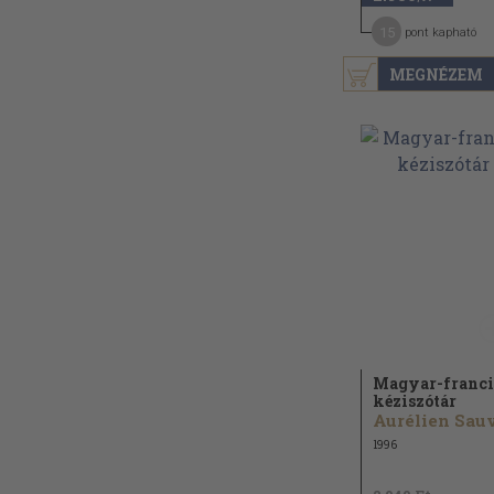
15
pont kapható
MEGNÉZEM
Magyar-franci
kéziszótár
1996