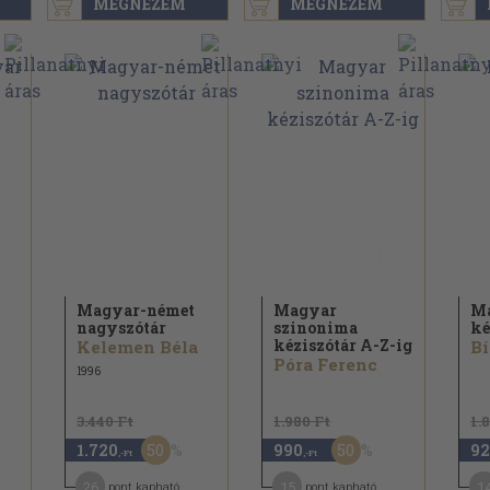
MEGNÉZEM
MEGNÉZEM
Magyar-német
Magyar
Ma
nagyszótár
szinonima
ké
kéziszótár A-Z-ig
Kelemen Béla
Bí
Póra Ferenc
1996
3.440 Ft
1.980 Ft
1.
50
50
1.720
990
92
,-Ft
,-Ft
26
15
1
pont kapható
pont kapható