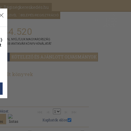
k: Régiségkereskedés.hu
A kosaram
HÍRLEVÉL
BELÉPÉS/REGISZTRÁCIÓ
MÉG
0
5000
Ft
144.520
)
ÁNNYAL NYÚJTJUK MAGYARORSZÁG
t
GYOBB ANTIKVÁR KÖNYV-KÍNÁLATÁT
YOK
KÖTELEZŐ ÉS AJÁNLOTT OLVASMÁNYOK
znált könyvek
Nézet:
Kaphatók előre: