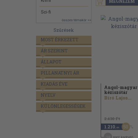
Krimi
MEGNÉZEM
Sci-fi
összes témakör >>
Szűrések
MOST ÉRKEZETT
ÁR SZERINT
ÁLLAPOT
PILLANATNYI ÁR
KIADÁS ÉVE
Angol-magyar
kéziszótár
NYELV
Bíró Lajos...
KÜLÖNLEGESSÉGEK
2.430 Ft
50
1.210
,-Ft
18
pont kapható