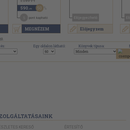
1.180 Ft
50
590
,-Ft
5
Előjegyezhető
El
pont kapható
MEGNÉZEM
Előjegyzem
20.
és:
Egy oldalon látható:
Könyvek típusa:
ZOLGÁLTATÁSAINK
ÉSZLETES KERESŐ
ÉRTESÍTŐ