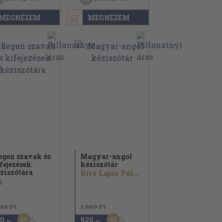
MEGNÉZEM
MEGNÉZEM
egen szavak és
Magyar-angol
fejezések
kéziszótár
ziszótára
Bíró Lajos Pál...
6
640 Ft
1.840 Ft
50
50
0
920
,-Ft
,-Ft