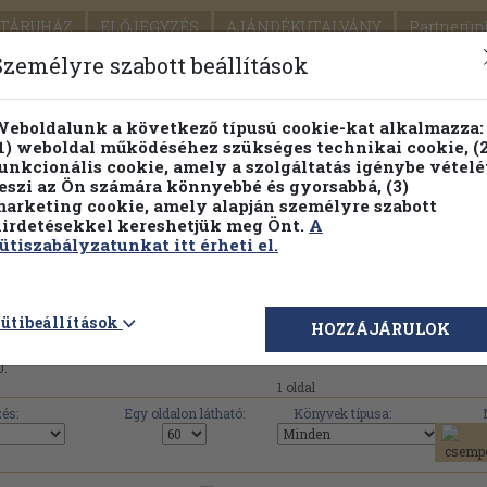
TÁRUHÁZ
ELŐJEGYZÉS
AJÁNDÉKUTALVÁNY
Partnerün
SZÁLLÍTÁS
SEGÍTSÉG
Személyre szabott beállítások
1.
Részletes kereső
Témaköri fa
eboldalunk a következő típusú cookie-kat alkalmazza:
1) weboldal működéséhez szükséges technikai cookie, (2
KIADV
unkcionális cookie, amely a szolgáltatás igénybe vételé
LEGNA
eszi az Ön számára könnyebbé és gyorsabbá, (3)
arketing cookie, amely alapján személyre szabott
PILLANATNYI ÁRAINK
FENNTARTHATÓ OLVASMÁN
irdetésekkel kereshetjük meg Önt.
A
ütiszabályzatunkat itt érheti el.
Merényi Könyvkiadó Kft. művei, könyvek, has
ütibeállítások
HOZZÁJÁRULOK
0.
1 oldal
és:
Egy oldalon látható:
Könyvek típusa: