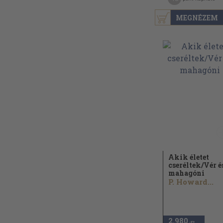
MEGNÉZEM
Akik életet
cseréltek/
Vér é
mahagóni
P. Howard...
2.980
,-Ft