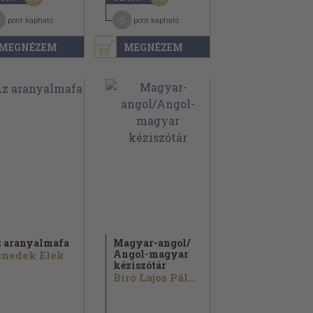
2
5
pont kapható
pont kapható
MEGNÉZEM
MEGNÉZEM
 aranyalmafa
Magyar-angol/
Angol-magyar
enedek Elek
kéziszótár
Bíró Lajos Pál...