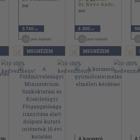
196
Dr. Keve András
1965
1960
3.740
4.300
98
,-Ft
,-Ft
19
22
5
pont kapható
pont kapható
MEGNÉZEM
MEGNÉZEM
tés
A korszerű
A 