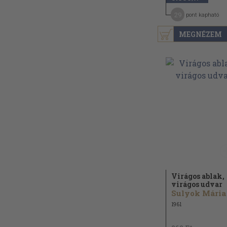
29
pont kapható
MEGNÉZEM
Virágos ablak,
virágos udvar
Sulyok Mária
1961