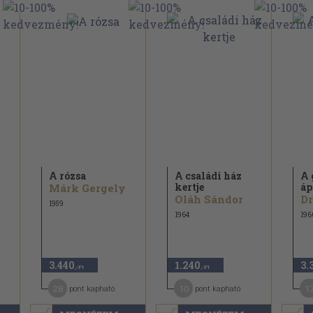
A rózsa
A családi ház
A 
kertje
áp
Márk Gergely
Oláh Sándor
Dr
1959
1964
196
3.440
1.240
3.
,-Ft
,-Ft
28
10
1
pont kapható
pont kapható