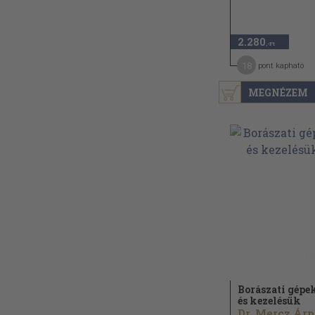
2.280
,-Ft
18
pont kapható
MEGNÉZEM
Borászati gépe
és kezelésük
Dr. Mercz Ár