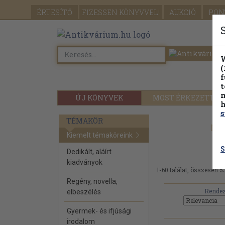
ÉRTESÍTŐ
FIZESSEN
KÖNYVVEL!
AUKCIÓ
PON
W
(
f
t
m
ÚJ KÖNYVEK
MOST ÉRKEZETT
h
s
TÉMAKÖR
Mez
Kiemelt témaköreink
S
Dedikált, aláírt
kiadványok
1-60 találat, összesen 5
Regény, novella,
Rendez
elbeszélés
Gyermek- és ifjúsági
irodalom