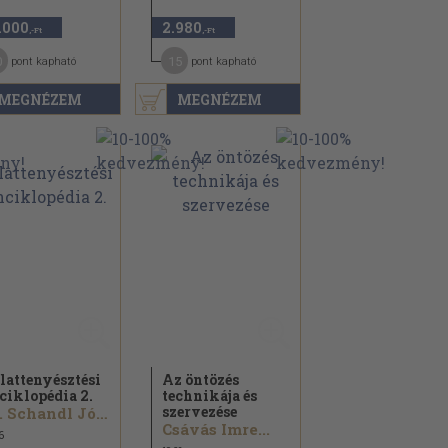
.000
2.980
,-Ft
,-Ft
0
15
pont kapható
pont kapható
MEGNÉZEM
MEGNÉZEM
lattenyésztési
Az öntözés
ciklopédia 2.
technikája és
szervezése
Dr. Schandl József...
Csávás Imre...
6