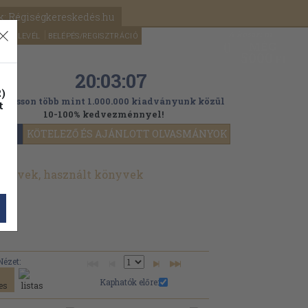
k: Régiségkereskedés.hu
A kosaram
HÍRLEVÉL
BELÉPÉS/REGISZTRÁCIÓ
MÉG
0
5000
Ft
20:03:05
)
ogasson több mint 1.000.000 kiadványunk közül
t
10-100% kedvezménnyel!
YOK
KÖTELEZŐ ÉS AJÁNLOTT OLVASMÁNYOK
könyvek, használt könyvek
Nézet:
Kaphatók előre: