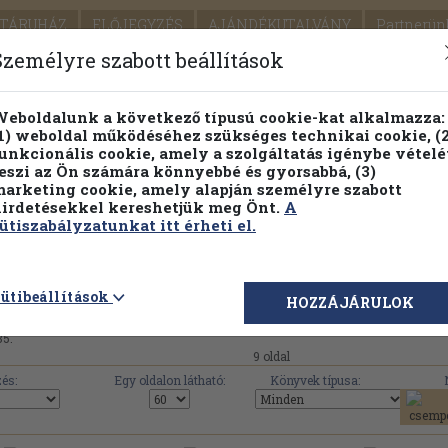
TÁRUHÁZ
ELŐJEGYZÉS
AJÁNDÉKUTALVÁNY
Partnerün
SZÁLLÍTÁS
SEGÍTSÉG
Személyre szabott beállítások
Részletes kereső
Témaköri fa
eboldalunk a következő típusú cookie-kat alkalmazza:
1) weboldal működéséhez szükséges technikai cookie, (2
Vál
unkcionális cookie, amely a szolgáltatás igénybe vételé
eszi az Ön számára könnyebbé és gyorsabbá, (3)
arketing cookie, amely alapján személyre szabott
PILLANATNYI ÁRAINK
FENNTARTHATÓ OLVASMÁN
irdetésekkel kereshetjük meg Önt.
A
ütiszabályzatunkat itt érheti el.
őgazdasági Könyv- és Folyóiratkiadó Vállalat művei, 
ütibeállítások
HOZZÁJÁRULOK
35.
9 oldal
és:
Egy oldalon látható:
Könyvek típusa: