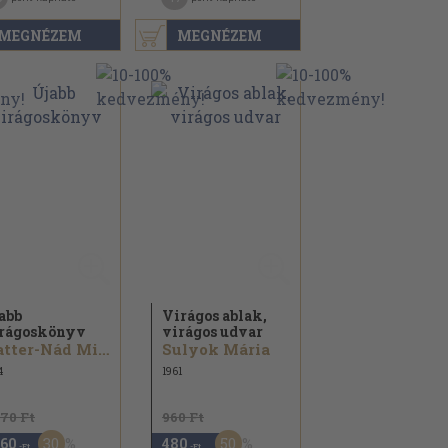
MEGNÉZEM
MEGNÉZEM
abb
Virágos ablak,
rágoskönyv
virágos udvar
Natter-Nád Miksa
Sulyok Mária
4
1961
670 Ft
960 Ft
30
50
160
480
,-Ft
,-Ft