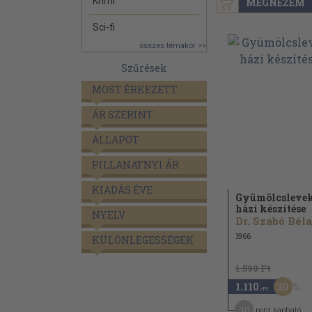
Krimi
MEGNÉZEM
Sci-fi
összes témakör >>
Szűrések
MOST ÉRKEZETT
ÁR SZERINT
ÁLLAPOT
PILLANATNYI ÁR
KIADÁS ÉVE
Gyümölcsleve
házi készítése
NYELV
Dr. Szabó Béla
1966
KÜLÖNLEGESSÉGEK
1.590 Ft
30
1.110
,-Ft
10
pont kapható