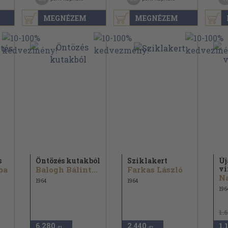
MEGNÉZEM
MEGNÉZEM
s
Öntözés kutakból
Sziklakert
Új
vi
ba
Balogh Bálint...
Farkas László
1964
1964
196
1.
6.280
2.440
1.
,-Ft
,-Ft