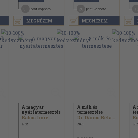
31
20
1
pont kapható
pont kapható
MEGNÉZEM
MEGNÉZEM
A magyar
A mák és
A 
nyárfatermesztés
termesztése
te
Babos Imre...
Dr. Dános Béla...
Bo
1962
1965
196