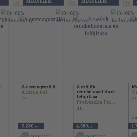
MEGNÉZEM
MEGNÉZEM
k
A csemegeszőlő
A szőlők
Ma
rendbehozatala és
Kozma Pál
Ve
felújítása
1961
196
Prohászka Ferenc
1961
2.
5.280
4.380
1.
,-Ft
,-Ft
26
22
1
pont kapható
pont kapható