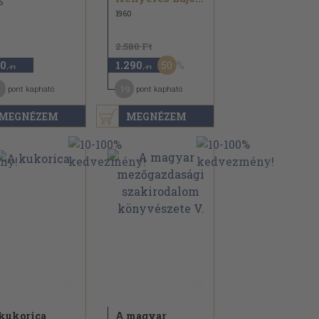
6
1960
2.580 Ft
50
0
1.290
,-Ft
,-Ft
19
pont kapható
pont kapható
MEGNÉZEM
MEGNÉZEM
kukorica
A magyar