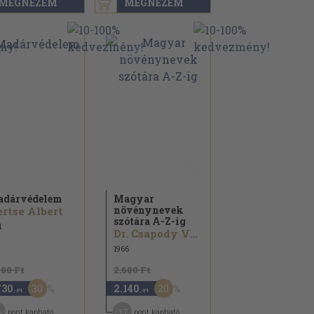
MEGNÉZEM
MEGNÉZEM
dárvédelem
Magyar
növénynevek
rtse Albert
szótára A-Z-ig
1
Dr. Csapody Vera...
1966
480 Ft
2.680 Ft
30
20
730
2.140
,-Ft
,-Ft
6
17
pont kapható
pont kapható