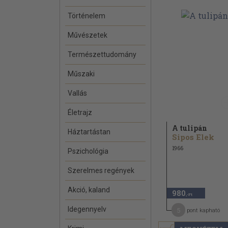
Történelem
Művészetek
Természettudomány
Műszaki
Vallás
Életrajz
A tulipán
Háztartástan
Sipos Elek
1966
Pszichológia
Szerelmes regények
Akció, kaland
980
,-Ft
Idegennyelv
5
pont kapható