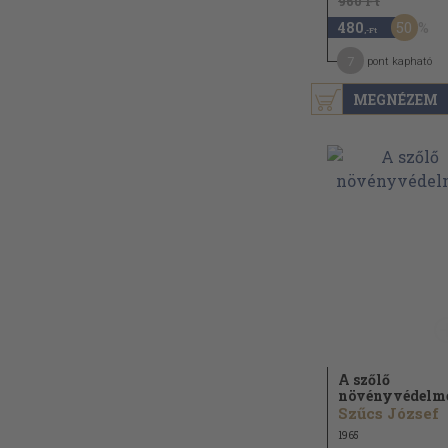
960 Ft
50
480
,-Ft
7
pont kapható
MEGNÉZEM
A szőlő
növényvédelm
Szűcs József
1965