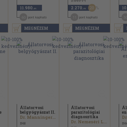
2.840 Ft
20
11.980
2.270
10
,-Ft
,-Ft
60
11
5
pont kapható
pont kapható
MEGNÉZEM
MEGNÉZEM
Állatorvosi
Állatorvosi
Ál
e
belgyógyászat II.
parazitológiai
en
diagnosztika
Dr. Manninger Rezső...
Dr. Nemeséri László...
1965
196