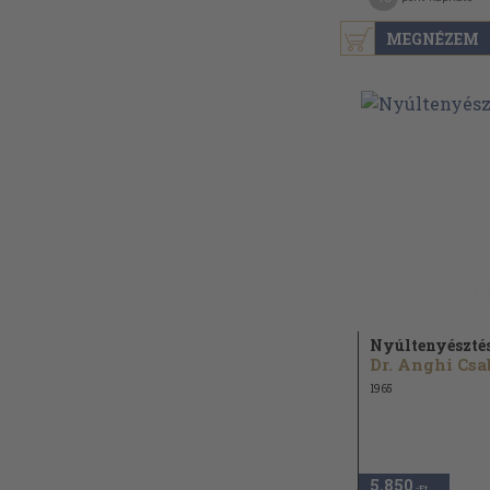
MEGNÉZEM
Nyúltenyészté
Dr. Anghi Csa
1965
5.850
,-Ft