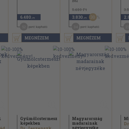
1961
5.480 Ft
3.
30
6.480
3.830
2.
,-Ft
,-Ft
52
34
2
pont kapható
pont kapható
MEGNÉZEM
MEGNÉZEM
k
Gyümölcstermesztés
Magyarország
Mi
képekben
madarainak
Dr
névjegyzéke
pád
Dr. Jeszenszky Árpád