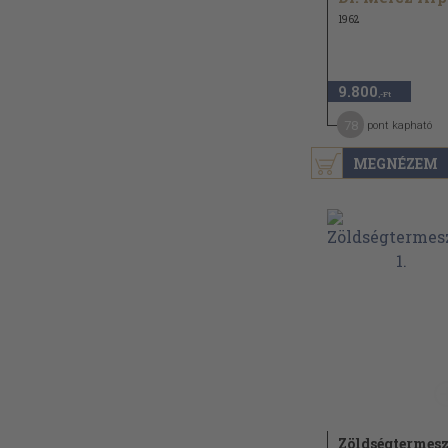
1962
9.800
,-Ft
78
pont kapható
MEGNÉZEM
Zöldségtermesz