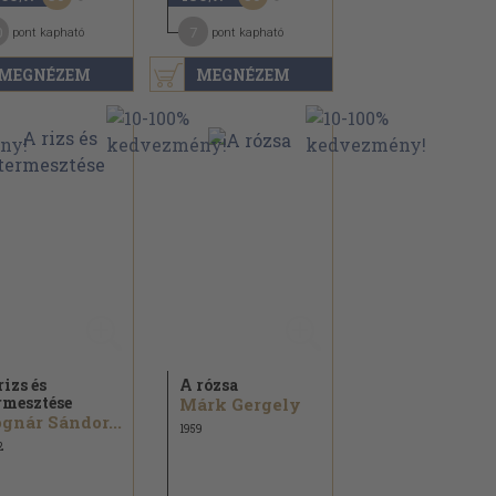
0
7
pont kapható
pont kapható
MEGNÉZEM
MEGNÉZEM
rizs és
A rózsa
rmesztése
Márk Gergely
gnár Sándor...
1959
2