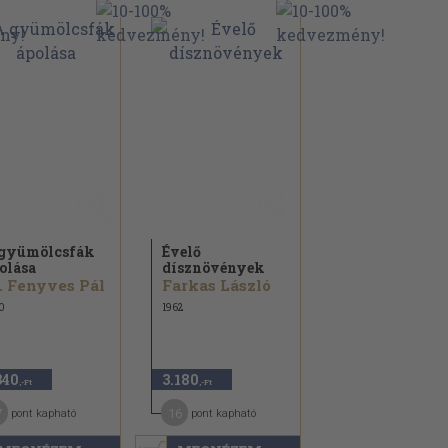
gyümölcsfák
Évelő
olása
dísznövények
. Fenyves Pál
Farkas László
0
1962
340
3.180
,-Ft
,-Ft
7
16
pont kapható
pont kapható