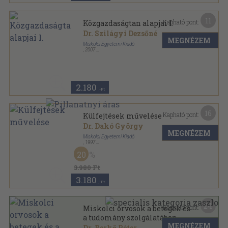
11
Kapható pont:
Közgazdaságtan alapjai I.
Dr. Szilágyi Dezsőné
MEGNÉZEM
Miskolci Egyetemi Kiadó
,
2007
Ragasztott papírkötés
,
139
oldal
2.180
,-Ft
16
Kapható pont:
Külfejtések művelése
Dr. Dakó György
MEGNÉZEM
Miskolci Egyetemi Kiadó
,
1997
Ragasztott papírkötés
,
335
oldal
20
3.980 Ft
3.180
,-Ft
24
Kapható pont:
Miskolci orvosok a betegek és
a tudomány szolgálatában
MEGNÉZEM
(dedikált példány)
Dr. Berkő Péter