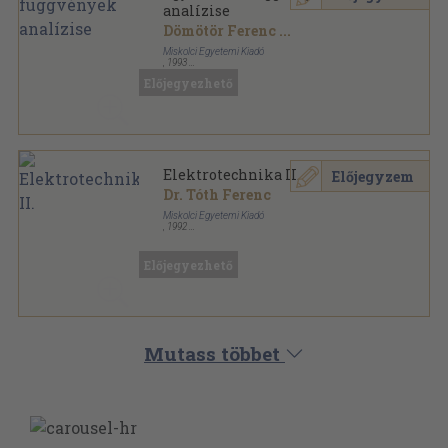
analízise
Dömötör Ferenc
...
Miskolci Egyetemi Kiadó
,
1993
Ragasztott papírkötés
,
164
oldal
Előjegyezhető
Elektrotechnika II.
Előjegyzem
Dr. Tóth Ferenc
Miskolci Egyetemi Kiadó
,
1992
Ragasztott papírkötés
,
236
oldal
Előjegyezhető
Mutass többet