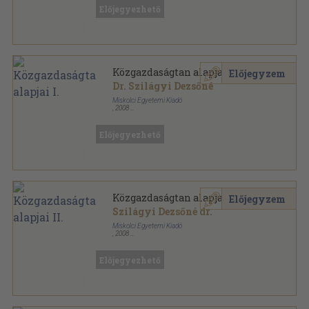
Előjegyezhető
Közgazdaságtan alapjai I.
Előjegyzem
Dr. Szilágyi Dezsőné
Miskolci Egyetemi Kiadó
,
2008
Ragasztott papírkötés
,
139
oldal
Előjegyezhető
Közgazdaságtan alapjai II.
Előjegyzem
Szilágyi Dezsőné dr.
Miskolci Egyetemi Kiadó
,
2008
Ragasztott papírkötés
,
159
oldal
Előjegyezhető