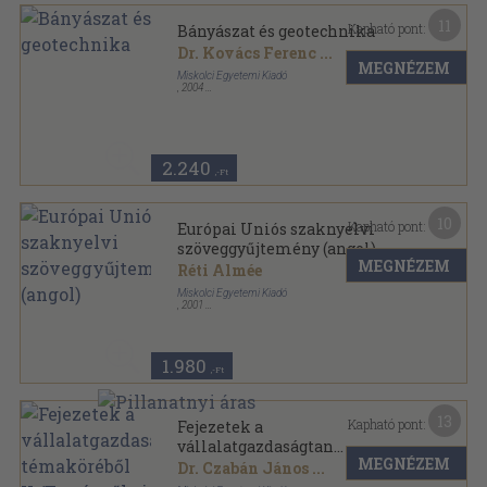
11
Kapható pont:
Bányászat és geotechnika
Dr. Kovács Ferenc
...
MEGNÉZEM
Miskolci Egyetemi Kiadó
,
2004
Ragasztott papírkötés
,
118
oldal
A Miskolci Egyetem Közleménye A sorozat,
Bányászat sorozat
2.240
,-Ft
10
Kapható pont:
Európai Uniós szaknyelvi
szöveggyűjtemény (angol)
MEGNÉZEM
Réti Almée
Miskolci Egyetemi Kiadó
,
2001
Ragasztott papírkötés
,
196
oldal
Regionális Gazdaságtan Füzetek sorozat
1.980
,-Ft
13
Kapható pont:
Fejezetek a
vállalatgazdaságtan
MEGNÉZEM
témaköréből II./Tartós
Dr. Czabán János
...
tőkejavak a vállalati