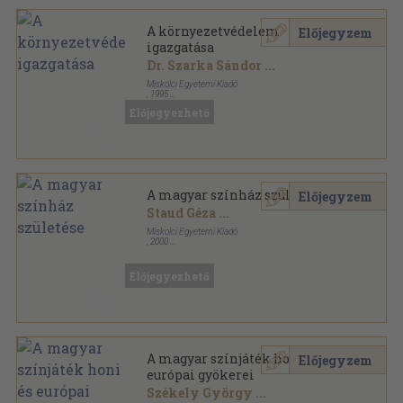
A környezetvédelem
Előjegyzem
igazgatása
Dr. Szarka Sándor
...
Miskolci Egyetemi Kiadó
,
1995
Ragasztott papírkötés
,
65
oldal
Előjegyezhető
A magyar színház születése
Előjegyzem
Staud Géza
...
Miskolci Egyetemi Kiadó
,
2000
Ragasztott papírkötés
,
426
oldal
A régi magyar színház sorozat
Előjegyezhető
A magyar színjáték honi és
Előjegyzem
európai gyökerei
Székely György
...