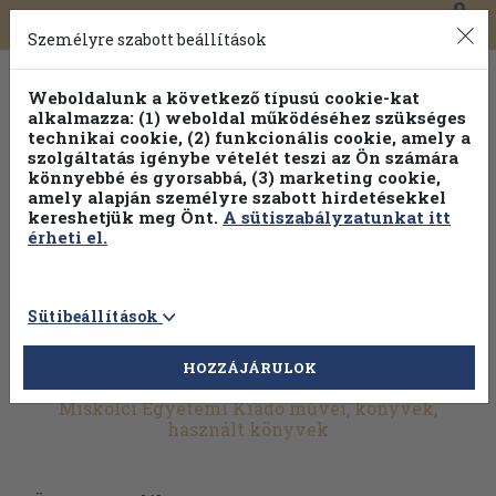
0
Toggle
Főmenü
Könyveink
navigation
Személyre szabott beállítások
Weboldalunk a következő típusú cookie-kat
alkalmazza: (1) weboldal működéséhez szükséges
technikai cookie, (2) funkcionális cookie, amely a
szolgáltatás igénybe vételét teszi az Ön számára
könnyebbé és gyorsabbá, (3) marketing cookie,
Válogasson több mint 30 000 kötet közül
amely alapján személyre szabott hirdetésekkel
Hobbi témakörökben
20% kedvezménnyel!
kereshetjük meg Önt.
A sütiszabályzatunkat itt
érheti el.
Sütibeállítások
HOZZÁJÁRULOK
További szűrők
Miskolci Egyetemi Kiadó művei, könyvek,
használt könyvek