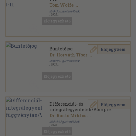
Tom Wolfe
...
Miskolci Egyetemi Kiadó
,
1995
Ragasztott papírkötés
,
476
oldal
Előjegyezhető
...et circenses sorozat
Büntetőjog
Előjegyzem
Dr. Horváth Tibor
...
Miskolci Egyetemi Kiadó
,
1993
Ragasztott papírkötés
,
347
oldal
Előjegyezhető
Differenciál- és
Előjegyzem
integrálegyenletek/Komplex
függvénytan/Variációszámítás
Dr. Rontó Miklós
...
Miskolci Egyetemi Kiadó
,
1998
Ragasztott papírkötés
,
337
oldal
Előjegyezhető