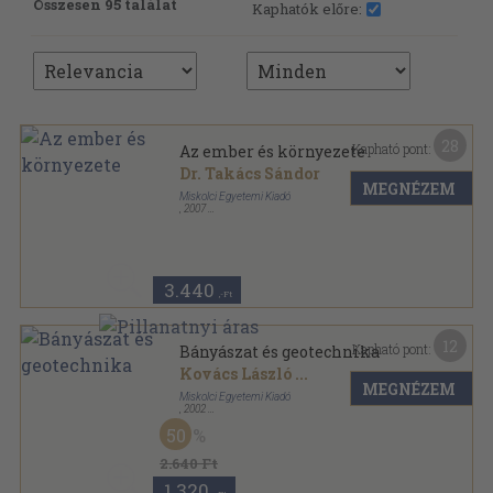
Összesen 95 találat
Kaphatók előre:
28
Kapható pont:
Az ember és környezete
Dr. Takács Sándor
MEGNÉZEM
Miskolci Egyetemi Kiadó
,
2007
Ragasztott papírkötés
,
215
oldal
3.440
,-Ft
12
Kapható pont:
Bányászat és geotechnika
Kovács László
...
MEGNÉZEM
Miskolci Egyetemi Kiadó
,
2002
Ragasztott papírkötés
,
180
oldal
50
A Miskolci Egyetem Közleménye A sorozat,
Bányászat sorozat
2.640 Ft
1.320