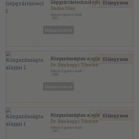
Gépgyártástechnológia I.
Előjegyzem
Dudás Illés
Miskolci Egyetemi Kiadó
,
2001
Ragasztott papírkötés
,
583
oldal
Gépgyártástechnológia sorozat
Előjegyezhető
Közgazdaságtan alapjai I.
Előjegyzem
Dr. Bánhegyi Tiborné
Miskolci Egyetemi Kiadó
,
1996
Ragasztott papírkötés
,
223
oldal
Előjegyezhető
Közgazdaságtan alapjai I.
Előjegyzem
Dr. Bánhegyi Tiborné
Miskolci Egyetemi Kiadó
,
1997
Tűzött kötés
,
223
oldal