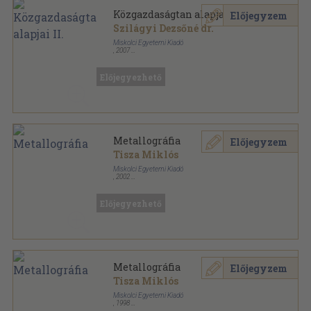
Közgazdaságtan alapjai II.
Előjegyzem
Szilágyi Dezsőné dr.
Miskolci Egyetemi Kiadó
,
2007
Ragasztott papírkötés
,
159
oldal
Előjegyezhető
Metallográfia
Előjegyzem
Tisza Miklós
Miskolci Egyetemi Kiadó
,
2002
Ragasztott papírkötés
,
393
oldal
Előjegyezhető
Metallográfia
Előjegyzem
Tisza Miklós
Miskolci Egyetemi Kiadó
,
1998
Ragasztott papírkötés
,
396
oldal