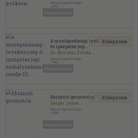
Miskolci Egyetemi Kiadó
,
2003
Ragasztott papírkötés
,
428
oldal
Előjegyezhető
A régi magyar színház sorozat
A mezőgazdasági tevékenység
Előjegyzem
és igazgatás jogi
szabályozásának rendje III.
Dr. Novotni Zoltán
...
Miskolci Egyetemi Kiadó
,
1993
Fűzött papírkötés
,
191
oldal
Előjegyezhető
Ábrázoló geometria
Előjegyzem
Geiger János
Miskolci Egyetemi Kiadó
,
2008
Ragasztott papírkötés
,
145
oldal
Előjegyezhető