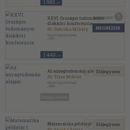
1.980
,-Ft
7
Kapható pont:
XXVI. Országos tudományos
diákköri konferencia
MEGNÉZEM
Dr. Dobróka Mihály
Miskolci Egyetemi Kiadó
,
2003
Ragasztott papírkötés
,
261
oldal
1.440
,-Ft
Az anyagtudomány alapjai
Előjegyzem
Dr. Tisza Miklós
Miskolci Egyetemi Kiadó
,
2008
Ragasztott papírkötés
,
285
oldal
Előjegyezhető
Matematika példatár I.
Előjegyzem
Dr. Szarka Zoltán
...