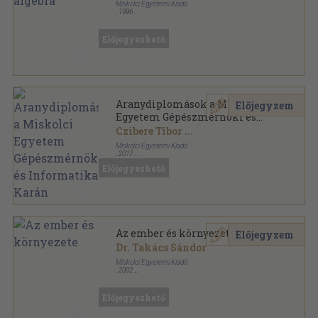
Miskolci Egyetemi Kiadó
,
1996
Ragasztott papírkötés
,
129
oldal
Előjegyezhető
Aranydiplomások a Miskolci
Előjegyzem
Egyetem Gépészmérnöki és
Informatikai Karán
Czibere Tibor
...
Miskolci Egyetemi Kiadó
,
2017
Ragasztott papírkötés
,
407
oldal
Előjegyezhető
Az ember és környezete
Előjegyzem
Dr. Takács Sándor
Miskolci Egyetemi Kiadó
,
2002
Ragasztott papírkötés
,
250
oldal
Előjegyezhető