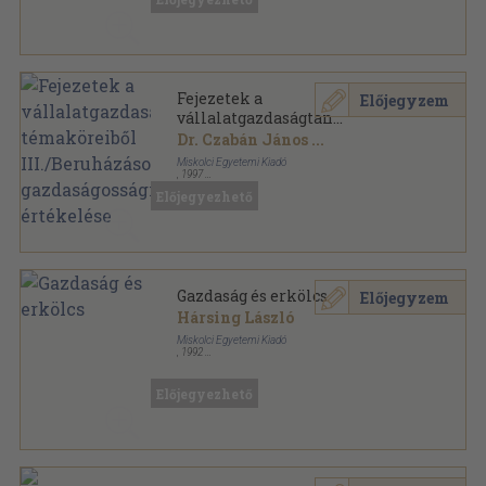
Fejezetek a
Előjegyzem
vállalatgazdaságtan
témaköreiből
Dr. Czabán János
...
III./Beruházások
Miskolci Egyetemi Kiadó
gazdaságossági értékelése
,
1997
Ragasztott papírkötés
,
142
oldal
Előjegyezhető
Gazdaság és erkölcs
Előjegyzem
Hársing László
Miskolci Egyetemi Kiadó
,
1992
Ragasztott papírkötés
,
89
oldal
Előjegyezhető