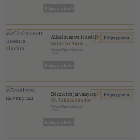
Előjegyezhető
Alkalmazott lineáris algebra
Előjegyzem
Galántai Aurél
...
Miskolci Egyetemi Kiadó
,
2002
Ragasztott papírkötés
,
125
oldal
Előjegyezhető
Részletes járványtan
Előjegyzem
Dr. Takács Sándor
Miskolci Egyetemi Kiadó
,
2008
Ragasztott papírkötés
,
119
oldal
Előjegyezhető