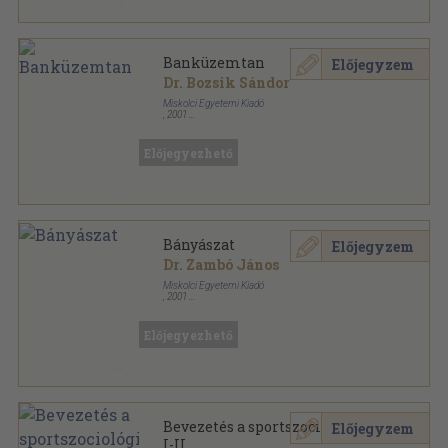
Banküzemtan
Előjegyzem
Dr. Bozsik Sándor
Miskolci Egyetemi Kiadó
,
2001
Ragasztott papírkötés
,
250
oldal
Előjegyezhető
Bányászat
Előjegyzem
Dr. Zambó János
Miskolci Egyetemi Kiadó
,
2001
Ragasztott papírkötés
,
124
oldal
A Miskolci Egyetem Közleménye A sorozat,
Bányászat sorozat
Előjegyezhető
Bevezetés a sportszociológiába
Előjegyzem
I-II.