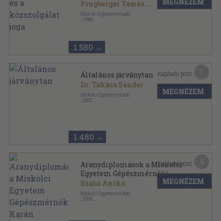
MEGNÉZEM
Prugberger Tamás
...
Miskolci Egyetemi Kiadó
,
1994
Ragasztott papírkötés
,
54
oldal
1.580
,-Ft
7
Kapható pont:
Általános járványtan
Dr. Takács Sándor
MEGNÉZEM
Miskolci Egyetemi Kiadó
,
2002
Tűzött kötés
,
67
oldal
1.480
,-Ft
9
Kapható pont:
Aranydiplomások a Miskolci
Egyetem Gépészmérnöki
MEGNÉZEM
Karán
Szabó Anikó
Miskolci Egyetemi Kiadó
,
2006
Ragasztott papírkötés
,
179
oldal