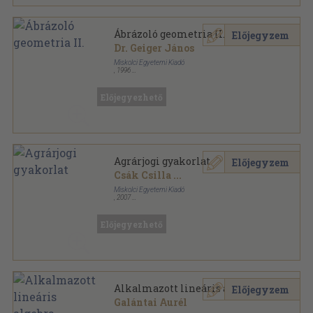
Ábrázoló geometria II.
Előjegyzem
Dr. Geiger János
Miskolci Egyetemi Kiadó
,
1996
Ragasztott papírkötés
,
74
oldal
Előjegyezhető
Agrárjogi gyakorlat
Előjegyzem
Csák Csilla
...
Miskolci Egyetemi Kiadó
,
2007
Ragasztott papírkötés
,
103
oldal
Előjegyezhető
Alkalmazott lineáris algebra
Előjegyzem
Galántai Aurél