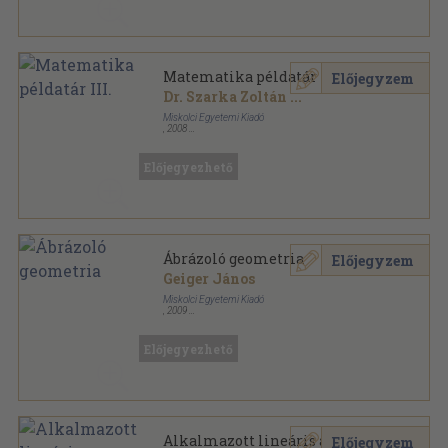
Matematika példatár III.
Előjegyzem
Dr. Szarka Zoltán
...
Miskolci Egyetemi Kiadó
,
2008
Ragasztott papírkötés
,
204
oldal
Előjegyezhető
Ábrázoló geometria
Előjegyzem
Geiger János
Miskolci Egyetemi Kiadó
,
2009
Ragasztott papírkötés
,
118
oldal
Előjegyezhető
Alkalmazott lineáris algebra
Előjegyzem