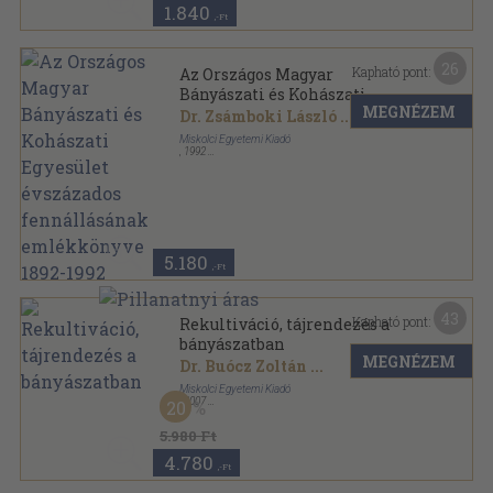
1.840
,-Ft
26
Kapható pont:
Az Országos Magyar
Bányászati és Kohászati
MEGNÉZEM
Egyesület évszázados
Dr. Zsámboki László
...
fennállásának emlékkönyve
Miskolci Egyetemi Kiadó
1892-1992
,
1992
Ragasztott papírkötés
,
199
oldal
Az Országos Magyar Bányászati és Kohászati
Egyesület évszázados fennállásának emlékkönyve
sorozat
5.180
,-Ft
43
Kapható pont:
Rekultiváció, tájrendezés a
bányászatban
MEGNÉZEM
Dr. Buócz Zoltán
...
Miskolci Egyetemi Kiadó
,
2007
20
Ragasztott papírkötés
,
240
oldal
5.980 Ft
4.780
,-Ft