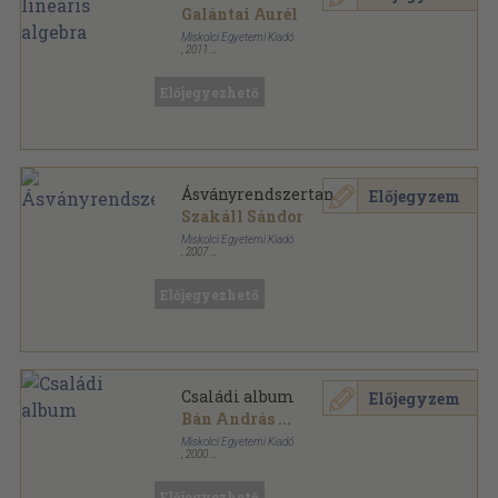
Galántai Aurél
Miskolci Egyetemi Kiadó
,
2011
Ragasztott papírkötés
,
142
oldal
Előjegyezhető
Ásványrendszertan
Előjegyzem
Szakáll Sándor
Miskolci Egyetemi Kiadó
,
2007
Ragasztott papírkötés
,
336
oldal
Előjegyezhető
Családi album
Előjegyzem
Bán András
...
Miskolci Egyetemi Kiadó
,
2000
Ragasztott papírkötés
,
226
oldal
Előjegyezhető