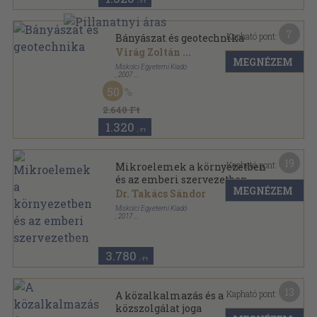
,-Ft
7
Kapható pont:
Bányászat és geotechnika
Virág Zoltán
...
MEGNÉZEM
Miskolci Egyetemi Kiadó
,
2007
Ragasztott papírkötés
,
127
oldal
50
A Miskolci Egyetem Közleménye A sorozat,
Bányászat sorozat
2.640 Ft
1.320
,-Ft
19
Kapható pont:
Mikroelemek a környezetben
és az emberi szervezetben
MEGNÉZEM
Dr. Takács Sándor
Miskolci Egyetemi Kiadó
,
2017
Ragasztott papírkötés
,
278
oldal
3.780
,-Ft
13
Kapható pont:
A közalkalmazás és a
közszolgálat joga