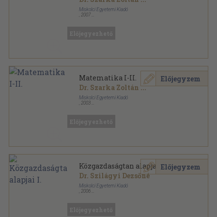
Miskolci Egyetemi Kiadó
,
2007
Ragasztott papírkötés
,
179
oldal
Előjegyezhető
Matematika I-II.
Előjegyzem
Dr. Szarka Zoltán
...
Miskolci Egyetemi Kiadó
,
2003
Ragasztott papírkötés
,
422
oldal
Előjegyezhető
Közgazdaságtan alapjai I.
Előjegyzem
Dr. Szilágyi Dezsőné
Miskolci Egyetemi Kiadó
,
2006
Ragasztott papírkötés
,
139
oldal
Előjegyezhető