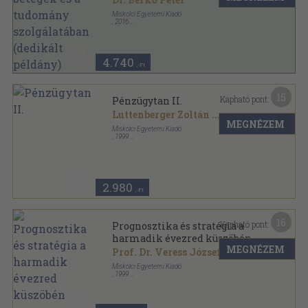
Miskolci Egyetemi Kiadó
,
2016
Fűzött kemény papírkötés
,
344
oldal
4.740
,-Ft
15
Kapható pont:
Pénzügytan II.
Luttenberger Zoltán
...
MEGNÉZEM
Miskolci Egyetemi Kiadó
,
1999
Ragasztott papírkötés
,
298
oldal
2.980
,-Ft
16
Kapható pont:
Prognosztika és stratégia a
harmadik évezred küszöbén
MEGNÉZEM
Prof. Dr. Veress József
...
Miskolci Egyetemi Kiadó
,
1999
Ragasztott papírkötés
,
135
oldal