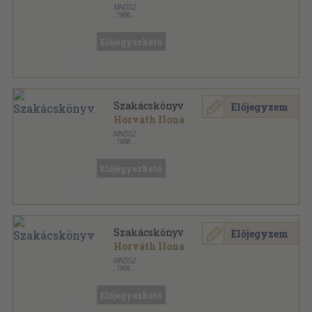
MNDSZ
,
1956
Könyvkötői vászonkötés
,
297
oldal
Előjegyezhető
Szakácskönyv
Előjegyzem
Horváth Ilona
MNDSZ
,
1956
Félvászon
,
296
oldal
Előjegyezhető
Szakácskönyv
Előjegyzem
Horváth Ilona
MNDSZ
,
1956
Könyvkötői papírkötés
,
296
oldal
Előjegyezhető