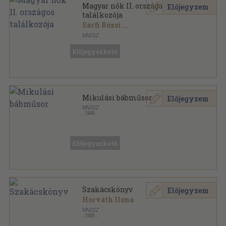
Magyar nők II. országos
Előjegyzem
találkozója
Sárfi Rózsi
...
MNDSZ
Tűzött kötés
,
143
oldal
Előjegyezhető
Mikulási bábműsor
Előjegyzem
MNDSZ
,
1949
Tűzött kötés
,
55
oldal
Előjegyezhető
Szakácskönyv
Előjegyzem
Horváth Ilona
MNDSZ
,
1956
Könyvkötői kötés
,
297
oldal