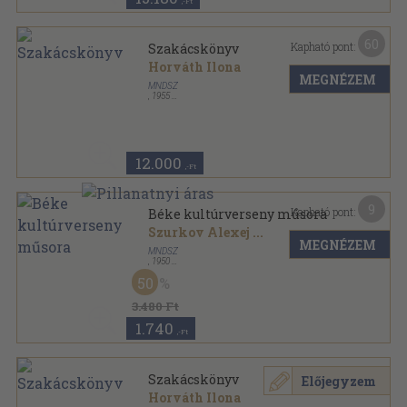
,-Ft
60
Kapható pont:
Szakácskönyv
Horváth Ilona
MEGNÉZEM
MNDSZ
,
1955
Varrott papírkötés
,
128
oldal
12.000
,-Ft
9
Kapható pont:
Béke kultúrverseny műsora
Szurkov Alexej
...
MEGNÉZEM
MNDSZ
,
1950
Ragasztott papírkötés
,
159
oldal
50
3.480 Ft
1.740
,-Ft
Szakácskönyv
Előjegyzem
Horváth Ilona