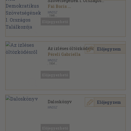
Szövetségének I. Országos
Találkozója
Fái Boris
...
MNDSZ
,
1946
Varrott papírkötés
,
148
oldal
Előjegyezhető
Az izléses öltözködésről
Előjegyzem
Péreli Gabriella
MNDSZ
,
1954
Tűzött kötés
,
61
oldal
Előjegyezhető
Daloskönyv
Előjegyzem
MNDSZ
Tűzött kötés
,
55
oldal
Előjegyezhető