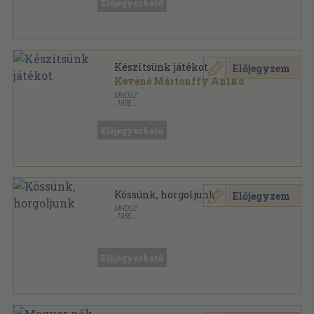
Előjegyezhető
Készítsünk játékot
Előjegyzem
Kevéné Mártonffy Anikó
MNDSZ
,
1955
Könyvkötői kötés
,
72
oldal
Előjegyezhető
Kössünk, horgoljunk
Előjegyzem
MNDSZ
,
1955
Könyvkötői papírkötés
,
86
oldal
Előjegyezhető