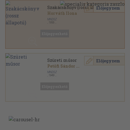
Szakácskönyv (rossz állapotú)
Előjegyzem
Horváth Ilona
MNDSZ
,
1956
Varrott papírkötés
,
297
oldal
Előjegyezhető
Szüreti műsor
Előjegyzem
Petőfi Sándor
...
MNDSZ
,
1949
Tűzött kötés
,
46
oldal
Előjegyezhető