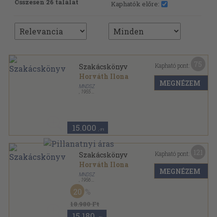
Összesen 26 találat
Kaphatók előre:
75
Kapható pont:
Szakácskönyv
Horváth Ilona
MEGNÉZEM
MNDSZ
,
1955
Félvászon
,
128
oldal
15.000
,-Ft
121
Kapható pont:
Szakácskönyv
Horváth Ilona
MEGNÉZEM
MNDSZ
,
1956
Félvászon
,
296
oldal
20
18.980 Ft
15.180