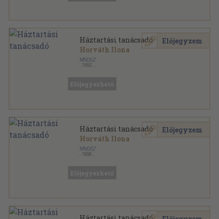
Háztartási tanácsadó
Előjegyzem
Horváth Ilona
MNDSZ
,
1955
Könyvkötői papírkötés
,
125
oldal
Előjegyezhető
Háztartási tanácsadó
Előjegyzem
Horváth Ilona
MNDSZ
,
1956
Aranyozott gerincű kiadói vászonkötés
,
297
oldal
Előjegyezhető
Háztartási tanácsadó
Előjegyzem