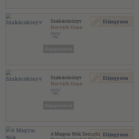
Szakácskönyv
Előjegyzem
Horváth Ilona
MNDSZ
,
1956
Fűzött papírkötés
,
297
oldal
Előjegyezhető
Szakácskönyv
Előjegyzem
Horváth Ilona
MNDSZ
,
1955
Könyvkötői vászonkötés
,
128
oldal
Előjegyezhető
A Magyar Nők Demokratikus
Előjegyzem