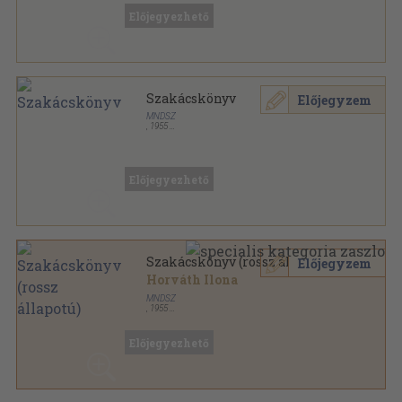
Előjegyezhető
Szakácskönyv
Előjegyzem
MNDSZ
,
1955
Könyvkötői kötés
,
124
oldal
Előjegyezhető
Szakácskönyv (rossz állapotú)
Előjegyzem
Horváth Ilona
MNDSZ
,
1955
Félvászon
,
128
oldal
Előjegyezhető