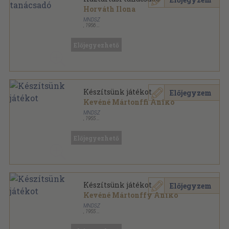
Horváth Ilona
MNDSZ
,
1956
Ragasztott papírkötés
,
297
oldal
Előjegyezhető
Készítsünk játékot
Előjegyzem
Kevéné Mártonffi Anikó
MNDSZ
,
1955
Könyvkötői papírkötés
,
72
oldal
Előjegyezhető
Készítsünk játékot
Előjegyzem
Kevéné Mártonffy Anikó
MNDSZ
,
1955
Tűzött kötés
,
72
oldal