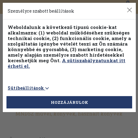
0
Toggle
Főmenü
Könyveink
navigation
Személyre szabott beállítások
Weboldalunk a következő típusú cookie-kat
alkalmazza: (1) weboldal működéséhez szükséges
technikai cookie, (2) funkcionális cookie, amely a
szolgáltatás igénybe vételét teszi az Ön számára
könnyebbé és gyorsabbá, (3) marketing cookie,
amely alapján személyre szabott hirdetésekkel
kereshetjük meg Önt.
A sütiszabályzatunkat itt
érheti el.
Sütibeállítások
HOZZÁJÁRULOK
További szűrők
MNDSZ művei, könyvek, használt könyvek