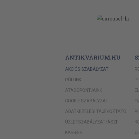
ANTIKVÁRIUM.HU
S
AKCIÓS SZABÁLYZAT
R
RÓLUNK
P
ÁTADÓPONTJAINK
E
COOKIE SZABÁLYZAT
F
ADATKEZELÉSI TÁJÉKOZTATÓ
P
ÜZLETSZABÁLYZAT/ÁSZF
K
KARRIER
C