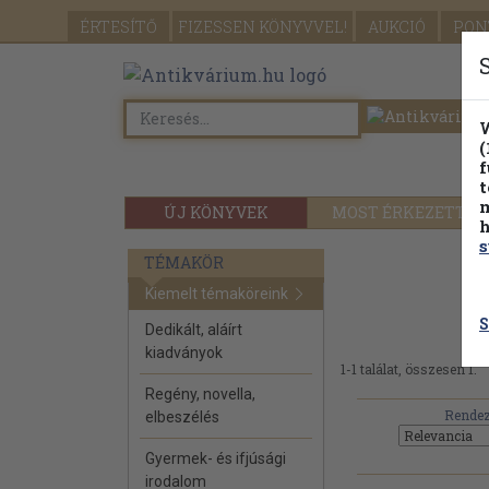
ÉRTESÍTŐ
FIZESSEN
KÖNYVVEL!
AUKCIÓ
PON
W
(
f
t
m
ÚJ KÖNYVEK
MOST ÉRKEZETT
h
s
TÉMAKÖR
Kiemelt témaköreink
S
Dedikált, aláírt
kiadványok
1-1 találat, összesen 1.
Regény, novella,
Rendez
elbeszélés
Gyermek- és ifjúsági
irodalom