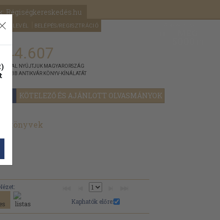
k: Régiségkereskedés.hu
A kosaram
HÍRLEVÉL
BELÉPÉS/REGISZTRÁCIÓ
MÉG
0
5000
Ft
144.607
)
ÁNNYAL NYÚJTJUK MAGYARORSZÁG
t
GYOBB ANTIKVÁR KÖNYV-KÍNÁLATÁT
YOK
KÖTELEZŐ ÉS AJÁNLOTT OLVASMÁNYOK
lt könyvek
Nézet:
Kaphatók előre: