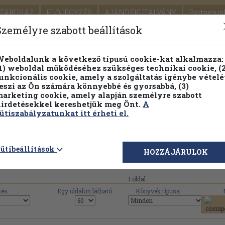
TÁRUHÁZ
ELŐJEGYZÉS
AJÁNDÉKUTALVÁNY
Partnerün
SZÁLLÍTÁS
SEGÍTSÉG
Személyre szabott beállítások
1.
Részletes kereső
Témaköri fa
eboldalunk a következő típusú cookie-kat alkalmazza:
1) weboldal működéséhez szükséges technikai cookie, (2
KIADV
unkcionális cookie, amely a szolgáltatás igénybe vételé
LEGNA
eszi az Ön számára könnyebbé és gyorsabbá, (3)
arketing cookie, amely alapján személyre szabott
PILLANATNYI ÁRAINK
FENNTARTHATÓ OLVASMÁN
irdetésekkel kereshetjük meg Önt.
A
ütiszabályzatunkat itt érheti el.
Mölker Verlag-N&n művei, könyvek, haszná
ütibeállítások
HOZZÁJÁRULOK
1 oldal
és:
Egy oldalon látható:
Könyvek típusa: