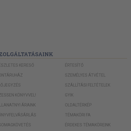
ZOLGÁLTATÁSAINK
ÉSZLETES KERESŐ
ÉRTESÍTŐ
ONTÁRUHÁZ
SZEMÉLYES ÁTVÉTEL
LŐJEGYZÉS
SZÁLLÍTÁSI FELTÉTELEK
IZESSEN KÖNYVVEL!
GYIK
ILLANATNYI ÁRAINK
OLDALTÉRKÉP
ÖNYVFELVÁSÁRLÁS
TÉMAKÖRI FA
SOMAGKÖVETÉS
ÉRDEKES TÉMAKÖREINK