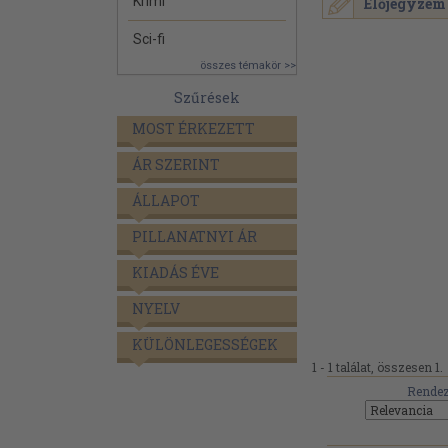
Krimi
Előjegyzem
Sci-fi
összes témakör >>
Szűrések
MOST ÉRKEZETT
ÁR SZERINT
ÁLLAPOT
PILLANATNYI ÁR
KIADÁS ÉVE
NYELV
KÜLÖNLEGESSÉGEK
1 - 1 találat, összesen 1.
Rendez