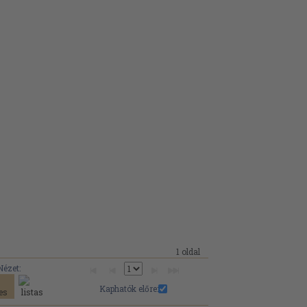
1 oldal
Nézet:
Kaphatók előre: