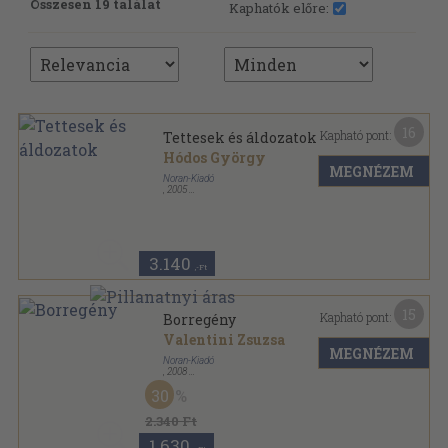
Összesen 19 találat
Kaphatók előre:
16
Kapható pont:
Tettesek és áldozatok
Hódos György
MEGNÉZEM
Noran-Kiadó
,
2005
Ragasztott papírkötés
,
379
oldal
3.140
,-Ft
15
Kapható pont:
Borregény
Valentini Zsuzsa
MEGNÉZEM
Noran-Kiadó
,
2008
Fűzött kemény papírkötés
,
229
oldal
30
Beszéld el... sorozat
2.340 Ft
1.630