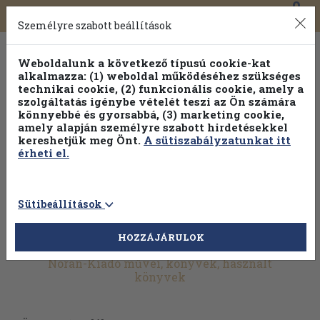
0
Toggle
Főmenü
Könyveink
navigation
Személyre szabott beállítások
Weboldalunk a következő típusú cookie-kat
alkalmazza: (1) weboldal működéséhez szükséges
technikai cookie, (2) funkcionális cookie, amely a
szolgáltatás igénybe vételét teszi az Ön számára
könnyebbé és gyorsabbá, (3) marketing cookie,
amely alapján személyre szabott hirdetésekkel
kereshetjük meg Önt.
A sütiszabályzatunkat itt
érheti el.
Sütibeállítások
HOZZÁJÁRULOK
További szűrők
Noran-Kiadó művei, könyvek, használt
könyvek