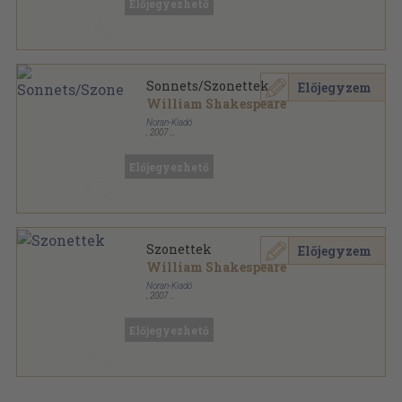
Előjegyezhető
Sonnets/Szonettek
Előjegyzem
William Shakespeare
Noran-Kiadó
,
2007
Ragasztott papírkötés
,
313
oldal
Kentaur Könyvek sorozat
Előjegyezhető
Szonettek
Előjegyzem
William Shakespeare
Noran-Kiadó
,
2007
Ragasztott papírkötés
,
313
oldal
Kentaur könyvek sorozat
Előjegyezhető