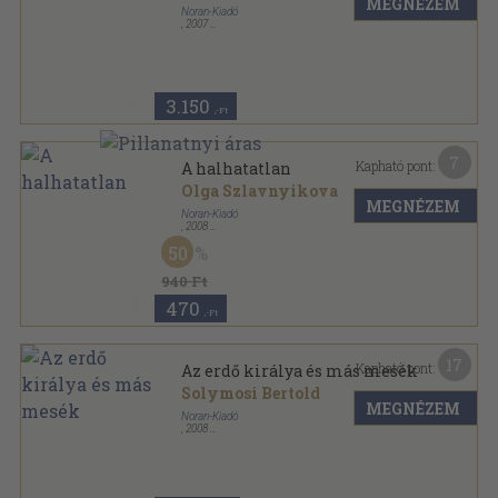
MEGNÉZEM
Noran-Kiadó
,
2007
Ragasztott papírkötés
,
131
oldal
Kentaur könyvek sorozat
3.150
,-Ft
7
Kapható pont:
A halhatatlan
Olga Szlavnyikova
MEGNÉZEM
Noran-Kiadó
,
2008
Fűzött kemény papírkötés
,
258
oldal
50
940 Ft
470
,-Ft
17
Kapható pont:
Az erdő királya és más mesék
Solymosi Bertold
MEGNÉZEM
Noran-Kiadó
,
2008
Fűzött kemény papírkötés
,
108
oldal
Noran mesél sorozat