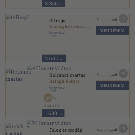
3.350
,-Ft
13
Kapható pont:
Dilingó
Gheorghe Craciun
...
MEGNÉZEM
Noran-Kiadó
,
2008
Fűzött kemény papírkötés
,
276
oldal
2.640
,-Ft
15
Kapható pont:
Hollandi mártás
Balogh Robert
MEGNÉZEM
Noran-Kiadó
,
2008
Fűzött kemény papírkötés
,
172
oldal
30
2.340 Ft
1.630
,-Ft
18
Kapható pont:
Jelek és csodák