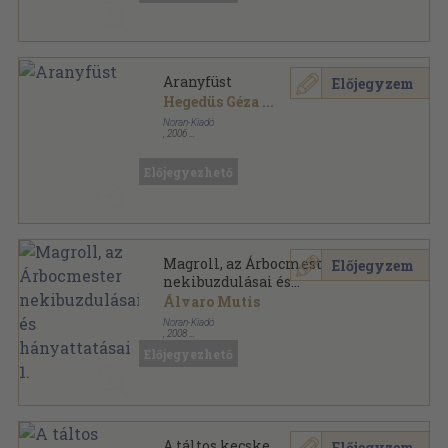
Aranyfüst
Előjegyzem
Hegedüs Géza
...
Noran-Kiadó
,
2006
Fűzött kemény papírkötés
,
767
oldal
Előjegyezhető
Magroll, az Árbocmester
Előjegyzem
nekibuzdulásai és
hányattatásai 1.
Álvaro Mutis
Noran-Kiadó
,
2008
Fűzött kemény papírkötés
,
411
oldal
Előjegyezhető
Huszadik Századi Latin-Amerikai Klasszikusok
sorozat
A táltos kecske
Előjegyzem