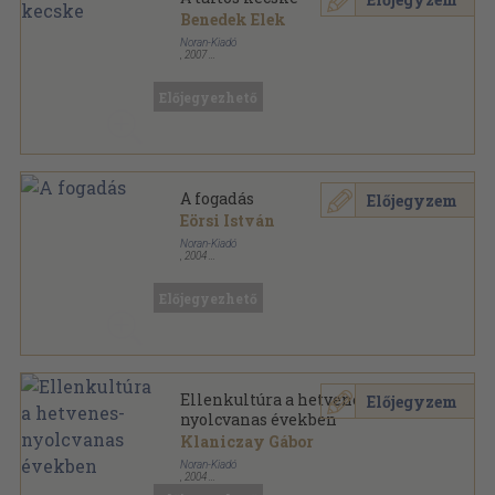
Benedek Elek
Noran-Kiadó
,
2007
Fűzött kemény papírkötés
,
304
oldal
Előjegyezhető
A fogadás
Előjegyzem
Eörsi István
Noran-Kiadó
,
2004
Fűzött kemény papírkötés
,
999
oldal
Előjegyezhető
Ellenkultúra a hetvenes-
Előjegyzem
nyolcvanas években
Klaniczay Gábor
Noran-Kiadó
,
2004
Ragasztott papírkötés
,
389
oldal