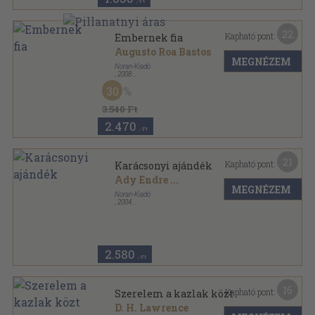
,-Ft
22
Kapható pont:
Embernek fia
Augusto Roa Bastos
MEGNÉZEM
Noran-Kiadó
,
2008
Fűzött kemény papírkötés
,
418
oldal
30
Huszadik Századi Latin-Amerikai Klasszikusok
sorozat
3.540 Ft
2.470
,-Ft
21
Kapható pont:
Karácsonyi ajándék
Ady Endre
...
MEGNÉZEM
Noran-Kiadó
,
2004
Fűzött kemény papírkötés
,
240
oldal
Novella sorozat
2.580
,-Ft
16
Kapható pont:
Szerelem a kazlak közt
D. H. Lawrence