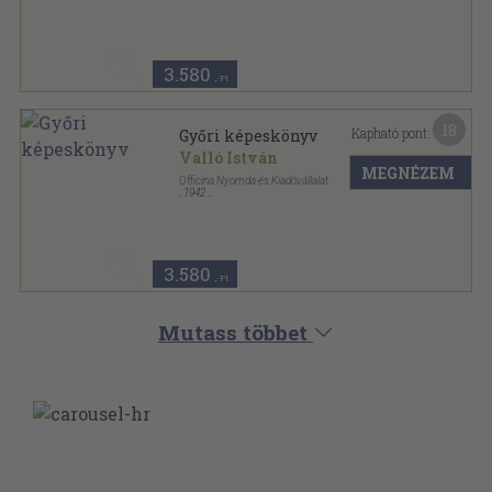
Könyvkötői vászonkötés
,
70
oldal
Officina képeskönyvek sorozat
3.580
,-Ft
18
Kapható pont:
Győri képeskönyv
Valló István
MEGNÉZEM
Officina Nyomda és Kiadóvállalat
,
1942
Könyvkötői vászonkötés
,
70
oldal
Officina képeskönyvek sorozat
3.580
,-Ft
Mutass többet