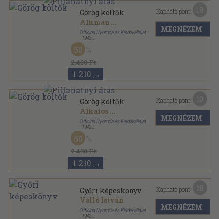
18
Kapható pont:
Görög költők
Alkman
...
MEGNÉZEM
Officina Nyomda és Kiadóvállalat
,
1942
Félvászon
,
63
oldal
50
Officina könyvtár sorozat
2.430 Ft
1.210
,-Ft
10
Kapható pont:
Görög költők
Alkaios
...
MEGNÉZEM
Officina Nyomda és Kiadóvállalat
,
1942
Tűzött keménykötés
,
63
oldal
50
Officina könyvtár sorozat
2.430 Ft
1.210
,-Ft
18
Kapható pont:
Győri képeskönyv
Valló István
MEGNÉZEM
Officina Nyomda és Kiadóvállalat
,
1942