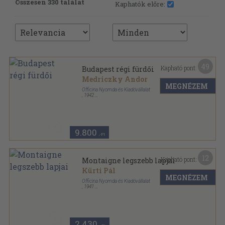
Összesen 330 találat
Kaphatók előre:
49
Kapható pont:
Budapest régi fürdői
Medriczky Andor
MEGNÉZEM
Officina Nyomda és Kiadóvállalat
,
1942
Félvászon
,
75
oldal
Officina képeskönyvek sorozat
9.800
,-Ft
12
Kapható pont:
Montaigne legszebb lapjai
Kürti Pál
MEGNÉZEM
Officina Nyomda és Kiadóvállalat
,
1941
Félvászon
,
76
oldal
Officina Könyvtár sorozat
2.430