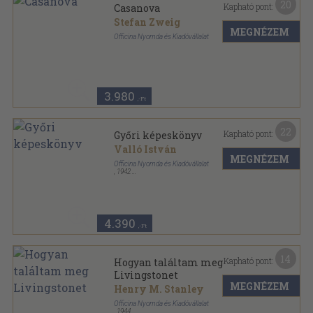
20
Kapható pont:
Casanova
Stefan Zweig
MEGNÉZEM
Officina Nyomda és Kiadóvállalat
Könyvkötői papírkötés
,
85
oldal
Officina Könyvtár sorozat
3.980
,-Ft
22
Kapható pont:
Győri képeskönyv
Valló István
MEGNÉZEM
Officina Nyomda és Kiadóvállalat
,
1942
Tűzött keménykötés
,
70
oldal
Officina képeskönyvek sorozat
4.390
,-Ft
14
Kapható pont:
Hogyan találtam meg
Livingstonet
MEGNÉZEM
Henry M. Stanley
Officina Nyomda és Kiadóvállalat
,
1944