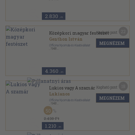
Félvászon
,
157
oldal
Officina Könyvtár sorozat
2.830
,-Ft
22
Kapható pont:
Középkori magyar festészet
Genthon István
MEGNÉZEM
Officina Nyomda és Kiadóvállalat
,
1948
Fűzött kemény papírkötés
,
48
oldal
4.360
,-Ft
18
Kapható pont:
Lukios vagy A szamár
Lukianos
MEGNÉZEM
Officina Nyomda és Kiadóvállalat
,
1948
Varrott keménykötés
,
142
oldal
50
Officina Könyvtár sorozat
2.430 Ft
1.210
,-Ft