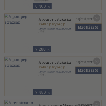
12.000 Ft
8.400
,-Ft
58
Kapható pont:
A pompeji strázsán
Faludy György
MEGNÉZEM
Officina Nyomda és Kiadóvállalat
,
1945
Könyvkötői papírkötés
,
91
oldal
7.280
,-Ft
60
Kapható pont:
A pompeji strázsán
Faludy György
MEGNÉZEM
Officina Nyomda és Kiadóvállalat
,
1945
Tűzött keménykötés
,
91
oldal
7.480
,-Ft
20
Kapható pont:
A renaissance Magyarországon