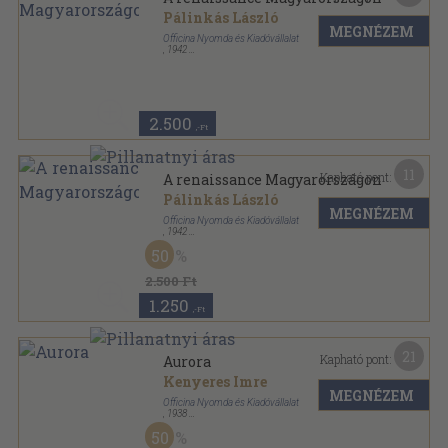
Pálinkás László
MEGNÉZEM
Officina Nyomda és Kiadóvállalat
,
1942
Varrott keménykötés
,
58
oldal
Officina Képeskönyvek sorozat
2.500
,-Ft
11
Kapható pont:
A renaissance Magyarországon
Pálinkás László
MEGNÉZEM
Officina Nyomda és Kiadóvállalat
,
1942
Félvászon
,
60
oldal
50
Officina Képeskönyvek sorozat
2.500 Ft
1.250
,-Ft
21
Kapható pont:
Aurora
Kenyeres Imre
MEGNÉZEM
Officina Nyomda és Kiadóvállalat
,
1938
Varrott keménykötés
,
80
oldal
50
Officina képeskönyvek sorozat