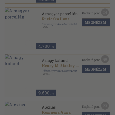
,-Ft
24
Kapható pont:
A magyar porcellán
Ruzicska Ilona
MEGNÉZEM
Officina Nyomda és Kiadóvállalat
,
1939
Tűzött keménykötés
,
62
oldal
Officina képeskönyvek sorozat
4.700
,-Ft
48
Kapható pont:
A nagy kaland
Henry M. Stanley
...
MEGNÉZEM
Officina Nyomda és Kiadóvállalat
,
1944
Félvászon
,
528
oldal
Officina Könyvtár sorozat
9.600
,-Ft
23
Kapható pont:
Alexias
Komnena Anna