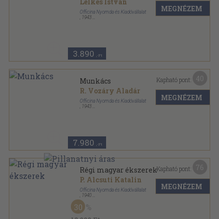
Lelkes István
MEGNÉZEM
Officina Nyomda és Kiadóvállalat
,
1943
Félvászon
,
61
oldal
Officina képeskönyvek sorozat
3.890
,-Ft
40
Kapható pont:
Munkács
R. Vozáry Aladár
MEGNÉZEM
Officina Nyomda és Kiadóvállalat
,
1943
Félvászon
,
60
oldal
Officina képeskönyvek sorozat
7.980
,-Ft
76
Kapható pont:
Régi magyar ékszerek
P. Alcsuti Katalin
MEGNÉZEM
Officina Nyomda és Kiadóvállalat
,
1940
Félvászon
,
60
oldal
30
Officina képeskönyvek sorozat