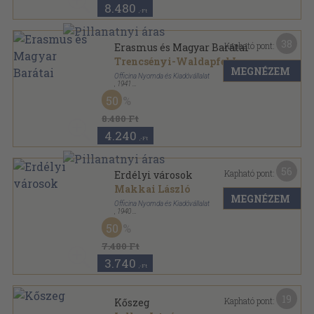
8.480
,-Ft
38
Kapható pont:
Erasmus és Magyar Barátai
Trencsényi-Waldapfel Imre
MEGNÉZEM
Officina Nyomda és Kiadóvállalat
,
1941
Félvászon
,
110
oldal
50
Officina képeskönyvek sorozat
8.480 Ft
4.240
,-Ft
56
Kapható pont:
Erdélyi városok
Makkai László
MEGNÉZEM
Officina Nyomda és Kiadóvállalat
,
1940
Félvászon
,
58
oldal
50
Officina képeskönyvek sorozat
7.480 Ft
3.740
,-Ft
19
Kapható pont:
Kőszeg