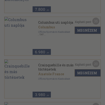
7.800
,-Ft
35
Kapható pont:
Columbus uti naplója
Columbus
MEGNÉZEM
Officina Nyomda és Kiadóvállalat
,
1941
Tűzött keménykötés
,
62
oldal
Officina Könyvtár sorozat
6.980
,-Ft
20
Kapható pont:
Crainquebille és más
történetek
MEGNÉZEM
Anatole France
Officina Nyomda és Kiadóvállalat
Fűzött kemény papírkötés
,
107
oldal
Officina Könyvtár sorozat
3.980
,-Ft