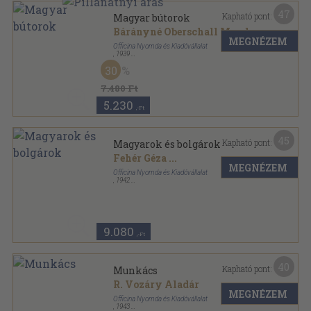
47
Kapható pont:
Magyar bútorok
Bárányné Oberschall Magda
MEGNÉZEM
Officina Nyomda és Kiadóvállalat
,
1939
Félvászon
,
62
oldal
30
Officina képeskönyvek sorozat
7.480 Ft
5.230
,-Ft
45
Kapható pont:
Magyarok és bolgárok
Fehér Géza
...
MEGNÉZEM
Officina Nyomda és Kiadóvállalat
,
1942
Tűzött keménykötés
,
71
oldal
Officina képeskönyvek sorozat
9.080
,-Ft
40
Kapható pont:
Munkács
R. Vozáry Aladár
MEGNÉZEM
Officina Nyomda és Kiadóvállalat
,
1943