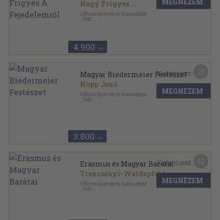
MEGNÉZEM
Nagy Frigyes
...
Officina Nyomda és Kiadóvállalat
,
1942
Tűzött keménykötés
,
127
oldal
Officina Könyvtár sorozat
4.900
,-Ft
30
Kapható pont:
Magyar Biedermeier Festészet
Kopp Jenő
MEGNÉZEM
Officina Nyomda és Kiadóvállalat
,
1943
Félvászon
,
63
oldal
Officina képeskönyvek sorozat
3.800
,-Ft
42
Kapható pont:
Erasmus és Magyar Barátai
Trencsényi-Waldapfel Imre
MEGNÉZEM
Officina Nyomda és Kiadóvállalat
,
1941
Fűzött kemény papírkötés
,
110
oldal