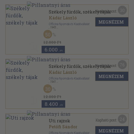
30
Kapható pont:
Székely fürdők, székely tájak
Kádár László
MEGNÉZEM
Officina Nyomda és Kiadóvállalat
,
1943
Félvászon
,
52
oldal
50
Officina képeskönyvek sorozat
12.000 Ft
6.000
,-Ft
76
Kapható pont:
Székely fürdők, székely tájak
Kádár László
MEGNÉZEM
Officina Nyomda és Kiadóvállalat
,
1941
Félvászon
,
52
oldal
30
Officina képeskönyvek sorozat
12.000 Ft
8.400
,-Ft
24
Kapható pont:
Uti rajzok
Petőfi Sándor
MEGNÉZEM
Officina Nyomda és Kiadóvállalat