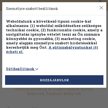
0
Toggle
Főmenü
Könyveink
navigation
Személyre szabott beállítások
Weboldalunk a következő típusú cookie-kat
alkalmazza: (1) weboldal működéséhez szükséges
technikai cookie, (2) funkcionális cookie, amely a
szolgáltatás igénybe vételét teszi az Ön számára
könnyebbé és gyorsabbá, (3) marketing cookie,
amely alapján személyre szabott hirdetésekkel
kereshetjük meg Önt.
A sütiszabályzatunkat itt
érheti el.
Sütibeállítások
HOZZÁJÁRULOK
További szűrők
Officina Nyomda és Kiadóvállalat művei,
könyvek, használt könyvek