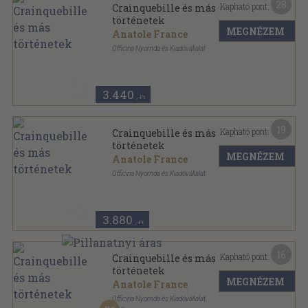
28
Kapható pont:
Crainquebille és más
történetek
MEGNÉZEM
Anatole France
Officina Nyomda és Kiadóvállalat
Varrott papírkötés
,
107
oldal
Officina Könyvtár sorozat
3.440
,-Ft
19
Kapható pont:
Crainquebille és más
történetek
MEGNÉZEM
Anatole France
Officina Nyomda és Kiadóvállalat
Varrott keménykötés
,
107
oldal
Officina Könyvtár sorozat
3.880
,-Ft
16
Kapható pont:
Crainquebille és más
történetek
MEGNÉZEM
Anatole France
Officina Nyomda és Kiadóvállalat