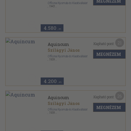
MEGNÉZEM
Officina Nyomda és Kiadóvállalat
,
1943
Varrott keménykötés
,
127
oldal
Officina Könyvtár sorozat
4.580
,-Ft
21
Kapható pont:
Aquincum
Szilágyi János
MEGNÉZEM
Officina Nyomda és Kiadóvállalat
,
1939
Könyvkötői vászonkötés
,
60
oldal
Officina képeskönyvek sorozat
4.200
,-Ft
26
Kapható pont:
Aquincum
Szilágyi János
MEGNÉZEM
Officina Nyomda és Kiadóvállalat
,
1939
Tűzött keménykötés
,
60
oldal
Officina képeskönyvek sorozat