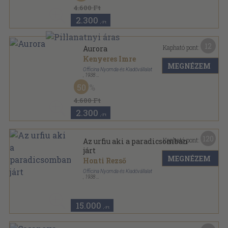
4.600 Ft
2.300
,-Ft
12
Kapható pont:
Aurora
Kenyeres Imre
MEGNÉZEM
Officina Nyomda és Kiadóvállalat
,
1938
Varrott keménykötés
,
80
oldal
50
Officina képeskönyvek sorozat
4.600 Ft
2.300
,-Ft
120
Kapható pont:
Az urfiu aki a paradicsomban
járt
MEGNÉZEM
Honti Rezső
Officina Nyomda és Kiadóvállalat
,
1938
Vászon
,
116
oldal
15.000
,-Ft