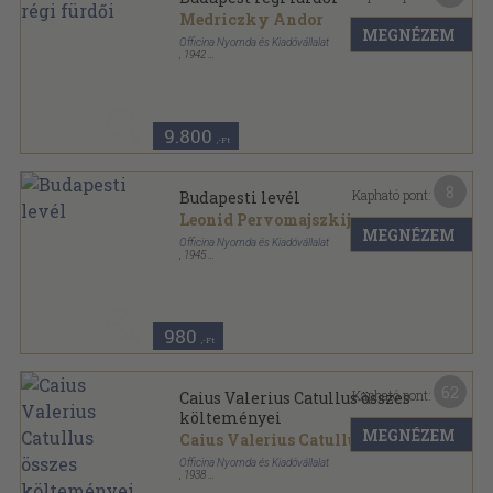
Medriczky Andor
MEGNÉZEM
Officina Nyomda és Kiadóvállalat
,
1942
Tűzött keménykötés
,
75
oldal
Officina képeskönyvek sorozat
9.800
,-Ft
8
Kapható pont:
Budapesti levél
Leonid Pervomajszkij
...
MEGNÉZEM
Officina Nyomda és Kiadóvállalat
,
1945
Tűzött kötés
,
30
oldal
Új sorozat sorozat
980
,-Ft
62
Kapható pont:
Caius Valerius Catullus összes
költeményei
MEGNÉZEM
Caius Valerius Catullus
Officina Nyomda és Kiadóvállalat
,
1938
Varrott papírkötés
,
216
oldal