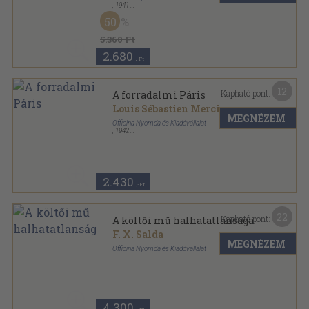
,
1941
Félvászon
,
66
oldal
50
Officina Könyvtár sorozat
5.360 Ft
2.680
,-Ft
12
Kapható pont:
A forradalmi Páris
Louis Sébastien Mercier
MEGNÉZEM
Officina Nyomda és Kiadóvállalat
,
1942
Varrott keménykötés
,
126
oldal
Officina könyvtár sorozat
2.430
,-Ft
22
Kapható pont:
A költői mű halhatatlansága
F. X. Salda
MEGNÉZEM
Officina Nyomda és Kiadóvállalat
Fűzött papírkötés
,
42
oldal
4.300