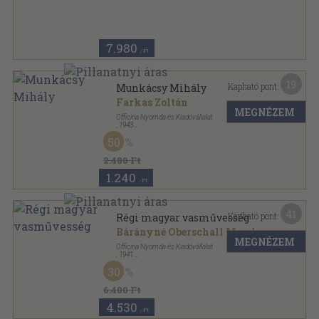
Fűzött kemény papírkötés
,
60
oldal
Officina képeskönyvek sorozat
7.980
,-Ft
19
Kapható pont:
Munkácsy Mihály
Farkas Zoltán
MEGNÉZEM
Officina Nyomda és Kiadóvállalat
,
1943
Félvászon
,
62
oldal
50
Officina képeskönyvek sorozat
2.480 Ft
1.240
,-Ft
41
Kapható pont:
Régi magyar vasművesség
Bárányné Oberschall Magda
MEGNÉZEM
Officina Nyomda és Kiadóvállalat
,
1941
Félvászon
,
75
oldal
30
Officina képeskönyvek sorozat
6.480 Ft
4.530
,-Ft