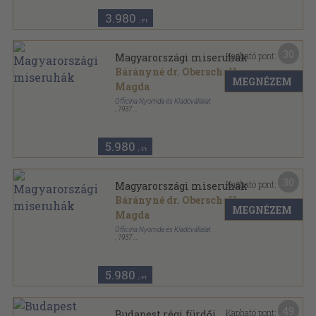
3.980
,-Ft
30
Kapható pont:
Magyarországi miseruhák
Bárányné dr. Oberschall
MEGNÉZEM
Magda
Officina Nyomda és Kiadóvállalat
,
1937
Tűzött keménykötés
,
53
oldal
Officina képeskönyvek sorozat
5.980
,-Ft
30
Kapható pont:
Magyarországi miseruhák
Bárányné dr. Oberschall
MEGNÉZEM
Magda
Officina Nyomda és Kiadóvállalat
,
1937
Félvászon
,
55
oldal
Officina képeskönyvek sorozat
5.980
,-Ft
49
Kapható pont:
Budapest régi fürdői