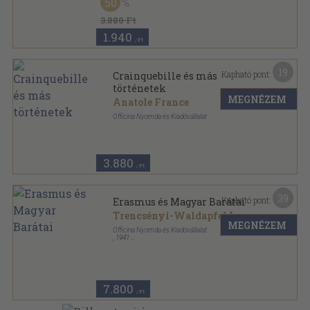
50
Félvászon
,
107
oldal
Officina Könyvtár sorozat
3.880 Ft
1.940
,-Ft
19
Kapható pont:
Crainquebille és más
történetek
MEGNÉZEM
Anatole France
Officina Nyomda és Kiadóvállalat
Félvászon
,
107
oldal
Officina Könyvtár sorozat
3.880
,-Ft
39
Kapható pont:
Erasmus és Magyar Barátai
Trencsényi-Waldapfel Imre
MEGNÉZEM
Officina Nyomda és Kiadóvállalat
,
1941
Könyvkötői vászonkötés
,
110
oldal
Officina képeskönyvek sorozat
7.800
,-Ft