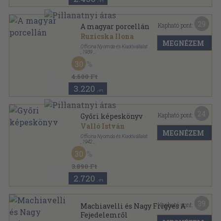
,-Ft
29
Kapható pont:
A magyar porcellán
Ruzicska Ilona
MEGNÉZEM
Officina Nyomda és Kiadóvállalat
,
1939
Félvászon
,
61
oldal
30
Officina képeskönyvek sorozat
4.600 Ft
3.220
,-Ft
24
Kapható pont:
Győri képeskönyv
Valló István
MEGNÉZEM
Officina Nyomda és Kiadóvállalat
,
1942
Félvászon
,
70
oldal
30
Officina képeskönyvek sorozat
3.890 Ft
2.720
,-Ft
39
Kapható pont:
Machiavelli és Nagy Frigyes A
Fejedelemről