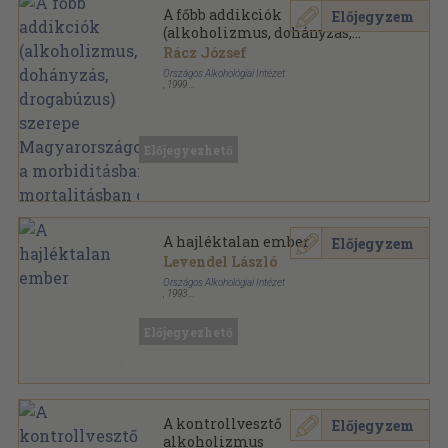
A főbb addikciók
Előjegyzem
(alkoholizmus, dohányzás,
drogabúzus) szerepe
Rácz József
Magyarországon a
Országos Alkohológiai Intézet
morbiditásban-mortalitásban
,
1999
Ragasztott papírkötés
,
70
oldal
és a népesség fogyatkozásában
Előjegyezhető
A hajléktalan ember
Előjegyzem
Levendel László
Országos Alkohológiai Intézet
,
1993
Tűzött kötés
,
128
oldal
Alkohológiai füzetek sorozat
Előjegyezhető
A kontrollvesztő
Előjegyzem
alkoholizmus