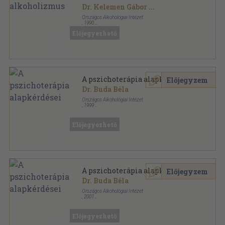
Dr. Kelemen Gábor
...
Országos Alkohológiai Intézet
,
1990
Ragasztott papírkötés
,
82
oldal
Előjegyezhető
Alkohológiai füzetek sorozat
A pszichoterápia alapkérdései
Előjegyzem
Dr. Buda Béla
Országos Alkohológiai Intézet
,
1999
Ragasztott papírkötés
,
302
oldal
Előjegyezhető
A pszichoterápia alapkérdései
Előjegyzem
Dr. Buda Béla
Országos Alkohológiai Intézet
,
2001
Ragasztott papírkötés
,
343
oldal
Előjegyezhető