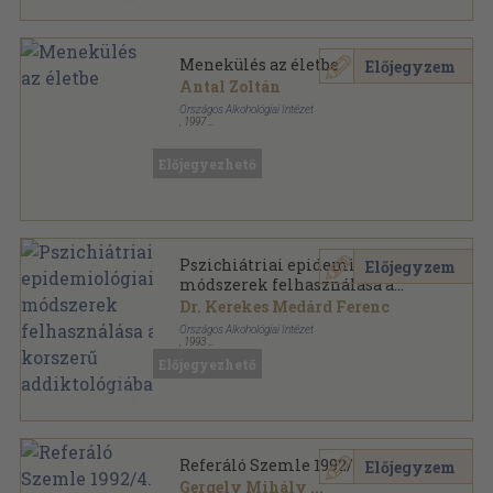
Menekülés az életbe
Előjegyzem
Antal Zoltán
Országos Alkohológiai Intézet
,
1997
Ragasztott papírkötés
,
171
oldal
Alkohológiai füzetek sorozat
Előjegyezhető
Pszichiátriai epidemiológiai
Előjegyzem
módszerek felhasználása a
korszerű addiktológiában
Dr. Kerekes Medárd Ferenc
Országos Alkohológiai Intézet
,
1993
Tűzött kötés
,
128
oldal
Előjegyezhető
Alkohológiai füzetek sorozat
Referáló Szemle 1992/4.
Előjegyzem
Gergely Mihály
...