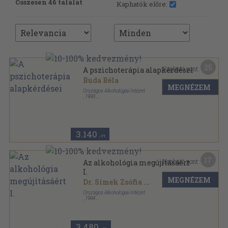
Összesen 46 találat
Kaphatók előre:
25
Kapható pont:
A pszichoterápia alapkérdései
Buda Béla
MEGNÉZEM
Országos Alkohológiai Intézet
,
1993
Ragasztott papírkötés
,
273
oldal
3.140
,-Ft
17
Kapható pont:
Az alkohológia megújításáért
I.
MEGNÉZEM
Dr. Simek Zsófia
...
Országos Alkohológiai Intézet
,
1994
Ragasztott papírkötés
,
374
oldal
Alkohológiai füzetek sorozat
3.480