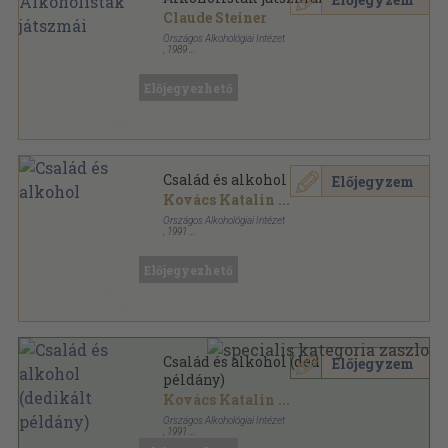
Claude Steiner
Országos Alkohológiai Intézet
,
1989
Tűzött kötés
,
219
oldal
Alkohológiai füzetek sorozat
Előjegyezhető
Család és alkohol
Előjegyzem
Kovács Katalin
...
Országos Alkohológiai Intézet
,
1991
Ragasztott papírkötés
,
212
oldal
Alkohológiai füzetek sorozat
Előjegyezhető
Család és alkohol (dedikált
Előjegyzem
példány)
Kovács Katalin
...
Országos Alkohológiai Intézet
,
1991
Tűzött kötés
,
212
oldal