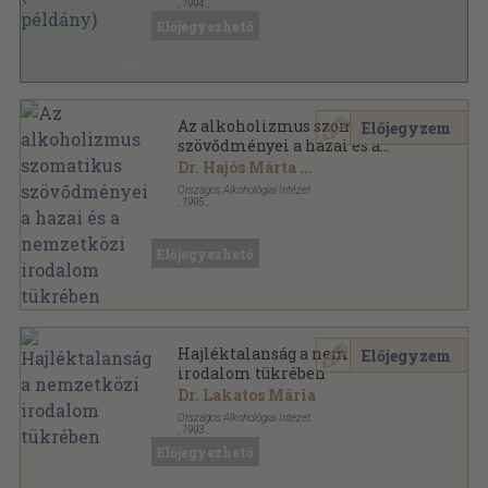
,
1994
Ragasztott papírkötés
,
231
oldal
Előjegyezhető
Alkohológiai füzetek sorozat
Az alkoholizmus szomatikus
Előjegyzem
szövődményei a hazai és a
nemzetközi irodalom
Dr. Hajós Márta
...
tükrében
Országos Alkohológiai Intézet
,
1995
Ragasztott papírkötés
,
305
oldal
Alkohológiai füzetek sorozat
Előjegyezhető
Hajléktalanság a nemzetközi
Előjegyzem
irodalom tükrében
Dr. Lakatos Mária
Országos Alkohológiai Intézet
,
1993
Tűzött kötés
,
149
oldal
Előjegyezhető
Alkohológiai füzetek sorozat