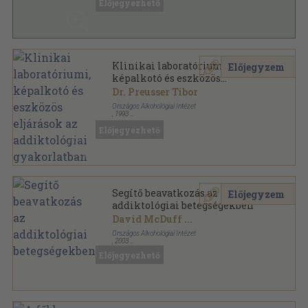
Előjegyezhető
Alkohológiai füzetek sorozat
Klinikai laboratóriumi,
Előjegyzem
képalkotó és eszközös
eljárások az addiktológiai
Dr. Preusser Tibor
gyakorlatban
Országos Alkohológiai Intézet
,
1993
Tűzött kötés
,
123
oldal
Előjegyezhető
Alkohológiai füzetek sorozat
Segítő beavatkozás az
Előjegyzem
addiktológiai betegségekben
David McDuff
...
Országos Alkohológiai Intézet
,
2003
Ragasztott papírkötés
,
181
oldal
Előjegyezhető
Országos Addiktológiai Intézet Kiskönyvtár sorozat
sorozat