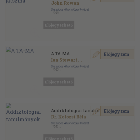
John Rowan
Országos Alkohológiai Intézet
,
1990
Ragasztott papírkötés
,
269
oldal
Alkohológiai füzetek sorozat
Előjegyezhető
A TA-MA
Előjegyzem
Ian Stewart
...
Országos Alkohológiai Intézet
,
1992
Tűzött kötés
,
312
oldal
Alkohológiai füzetek sorozat
Előjegyezhető
Addiktológiai tanulmányok
Előjegyzem
Dr. Kolozsi Béla
Országos Alkohológiai Intézet
,
1991
Tűzött kötés
,
158
oldal
Alkohológiai füzetek sorozat
Előjegyezhető