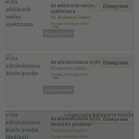
Az addikciók széles
Előjegyzem
spektruma
Dr. Kelemen Gábor
Országos Alkohológiai Intézet
,
1994
Ragasztott papírkötés
,
310
oldal
Előjegyezhető
Alkohológiai füzetek sorozat
Az alkoholizmus közös gondja
Előjegyzem
Ferenczy László
...
Országos Alkohológiai Intézet
,
1994
Ragasztott papírkötés
,
231
oldal
Alkohológiai füzetek sorozat
Előjegyezhető
Az alkoholizmus közös gondja
Előjegyzem
(dedikált példány)
Ferenczy László
...
Országos Alkohológiai Intézet