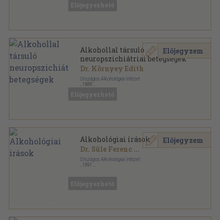
Ragasztott papírkötés
,
81
oldal
Előjegyezhető
Alkohológiai füzetek sorozat
Alkohollal társuló
Előjegyzem
neuropszichiátriai betegségek
Dr. Környey Edith
Országos Alkohológiai Intézet
,
1989
Ragasztott papírkötés
,
81
oldal
Előjegyezhető
Alkohológiai füzetek sorozat
Alkohológiai írások
Előjegyzem
Dr. Süle Ferenc
...
Országos Alkohológiai Intézet
,
1991
Tűzött kötés
,
206
oldal
Alkohológiai füzetek sorozat
Előjegyezhető