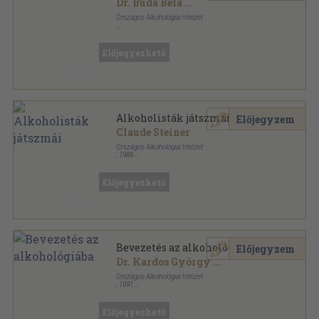
Dr. Buda Béla
...
Országos Alkohológiai Intézet
Tűzött kötés
,
119
oldal
Alkohológiai füzetek sorozat
Előjegyezhető
Alkoholisták játszmái
Előjegyzem
Claude Steiner
Országos Alkohológiai Intézet
,
1989
Ragasztott papírkötés
,
219
oldal
Alkohológiai füzetek sorozat
Előjegyezhető
Bevezetés az alkohológiába
Előjegyzem
Dr. Kardos György
...
Országos Alkohológiai Intézet
,
1991
Tűzött kötés
,
258
oldal
Alkohológiai füzetek sorozat
Előjegyezhető