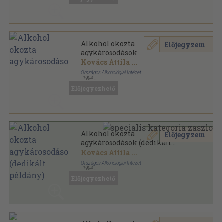
Alkohol okozta
Előjegyzem
agykárosodások
Kovács Attila
...
Országos Alkohológiai Intézet
,
1994
Ragasztott papírkötés
,
158
oldal
Előjegyezhető
Alkohológiai füzetek sorozat
Alkohol okozta
Előjegyzem
agykárosodások (dedikált
példány)
Kovács Attila
...
Országos Alkohológiai Intézet
,
1994
Ragasztott papírkötés
,
158
oldal
Előjegyezhető
Alkohológiai füzetek sorozat