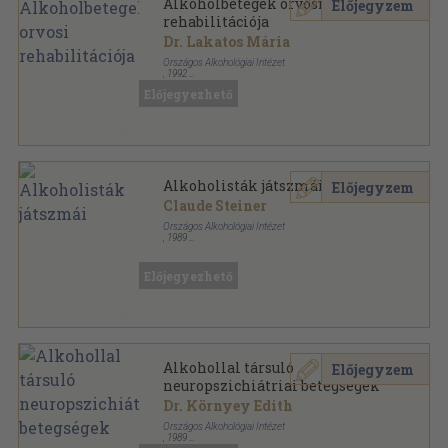
Alkoholbetegek orvosi
Előjegyzem
rehabilitációja
Dr. Lakatos Mária
Országos Alkohológiai Intézet
,
1992
Ragasztott papírkötés
,
120
oldal
Előjegyezhető
Alkohológiai füzetek sorozat
Alkoholisták játszmái
Előjegyzem
Claude Steiner
Országos Alkohológiai Intézet
,
1989
Tűzött kötés
,
219
oldal
Alkohológiai füzetek sorozat
Előjegyezhető
Alkohollal társuló
Előjegyzem
neuropszichiátriai betegségek
Dr. Környey Edith
Országos Alkohológiai Intézet
,
1989