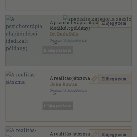
A pszichoterápia alapkérdései
Előjegyzem
(dedikált példány)
Dr. Buda Béla
Országos Alkohológiai Intézet
,
1993
Ragasztott papírkötés
,
273
oldal
Előjegyezhető
A realitás-játszma
Előjegyzem
John Rowan
Országos Alkohológiai Intézet
,
1990
Ragasztott papírkötés
,
269
oldal
Alkohológiai füzetek sorozat
Előjegyezhető
A realitás-játszma
Előjegyzem