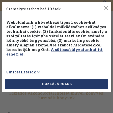
0
Toggle
Főmenü
Könyveink
navigation
Személyre szabott beállítások
Weboldalunk a következő típusú cookie-kat
alkalmazza: (1) weboldal működéséhez szükséges
technikai cookie, (2) funkcionális cookie, amely a
szolgáltatás igénybe vételét teszi az Ön számára
könnyebbé és gyorsabbá, (3) marketing cookie,
Válogasson több mint 1.000.000 kiadványunk közül
10-
amely alapján személyre szabott hirdetésekkel
100% kedvezménnyel!
kereshetjük meg Önt.
A sütiszabályzatunkat itt
érheti el.
Sütibeállítások
HOZZÁJÁRULOK
További szűrők
Országos Alkohológiai Intézet művei, könyvek,
használt könyvek