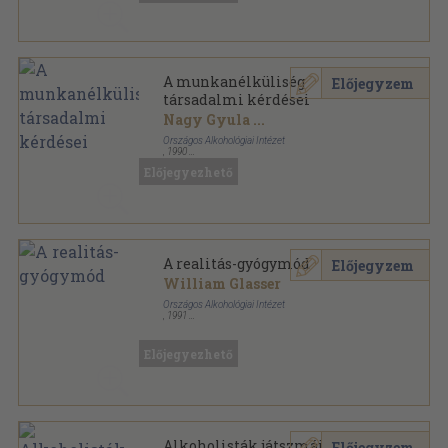
A munkanélküliség
Előjegyzem
társadalmi kérdései
Nagy Gyula
...
Országos Alkohológiai Intézet
,
1990
Ragasztott papírkötés
,
142
oldal
Előjegyezhető
Alkohológiai füzetek sorozat
A realitás-gyógymód
Előjegyzem
William Glasser
Országos Alkohológiai Intézet
,
1991
Ragasztott papírkötés
,
152
oldal
Alkohológiai füzetek sorozat
Előjegyezhető
Alkoholisták játszmái
Előjegyzem