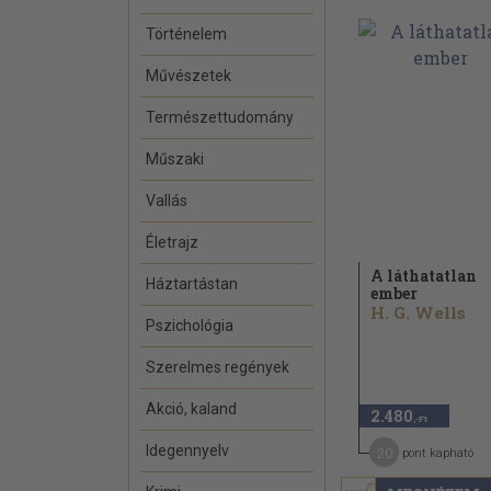
Történelem
Művészetek
Természettudomány
Műszaki
Vallás
Életrajz
A láthatatlan
Háztartástan
ember
H. G. Wells
Pszichológia
Szerelmes regények
Akció, kaland
2.480
,-Ft
Idegennyelv
20
pont kapható