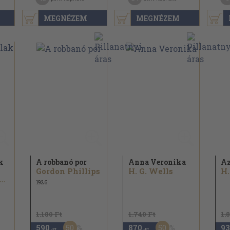
MEGNÉZEM
MEGNÉZEM
k
A robbanó por
Anna Veronika
Az
Gordon Phillips
H. G. Wells
H.
ustav Meyrink
1926
1.180 Ft
1.740 Ft
1.
50
50
590
870
93
,-Ft
,-Ft