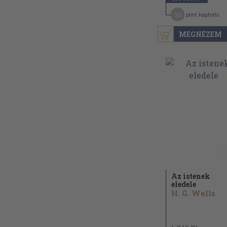
30
pont kapható
MEGNÉZEM
Az istenek
eledele
H. G. Wells