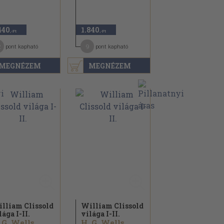
440
1.840
,-Ft
,-Ft
2
9
pont kapható
pont kapható
MEGNÉZEM
MEGNÉZEM
lliam Clissold
William Clissold
lága I-II.
világa I-II.
 G. Wells
H. G. Wells