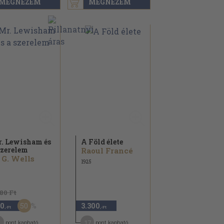
MEGNÉZEM
MEGNÉZEM
. Lewisham és
A Föld élete
szerelem
Raoul Francé
 G. Wells
1925
180 Ft
50
0
3.300
,-Ft
,-Ft
17
pont kapható
pont kapható