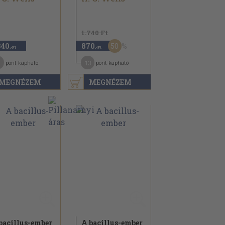
1.740 Ft
50
840
870
,-Ft
,-Ft
13
pont kapható
pont kapható
MEGNÉZEM
MEGNÉZEM
bacillus-ember
A bacillus-ember