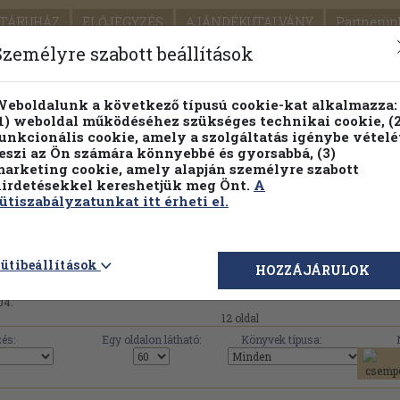
TÁRUHÁZ
ELŐJEGYZÉS
AJÁNDÉKUTALVÁNY
Partnerün
SZÁLLÍTÁS
SEGÍTSÉG
Személyre szabott beállítások
1.
Részletes kereső
Témaköri fa
eboldalunk a következő típusú cookie-kat alkalmazza:
1) weboldal működéséhez szükséges technikai cookie, (2
KIADV
unkcionális cookie, amely a szolgáltatás igénybe vételé
LEGNA
eszi az Ön számára könnyebbé és gyorsabbá, (3)
arketing cookie, amely alapján személyre szabott
PILLANATNYI ÁRAINK
FENNTARTHATÓ OLVASMÁN
irdetésekkel kereshetjük meg Önt.
A
ütiszabályzatunkat itt érheti el.
Pantheon Irodalmi Intézet R.-T. Kiadása művei, köny
ütibeállítások
HOZZÁJÁRULOK
04.
12 oldal
és:
Egy oldalon látható:
Könyvek típusa: