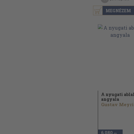
MEGNÉZEM
A nyugati abla
angyala
G
6.080
,-Ft