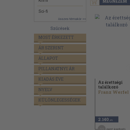
Krimi
MEGNÉZEM
Sci-fi
összes témakör >>
Szűrések
MOST ÉRKEZETT
ÁR SZERINT
ÁLLAPOT
PILLANATNYI ÁR
KIADÁS ÉVE
Az érettségi
találkozó
NYELV
Franz Werfel
KÜLÖNLEGESSÉGEK
2.140
,-Ft
11
pont kapható