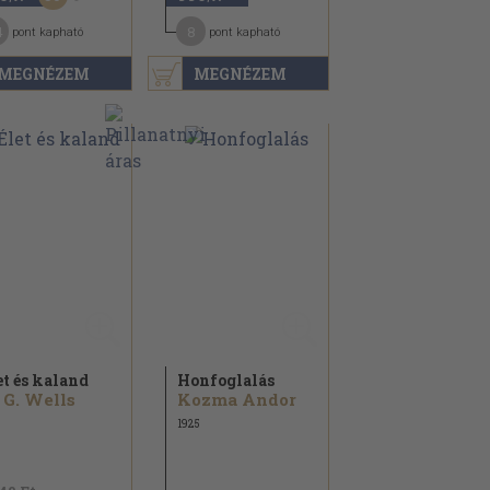
4
8
pont kapható
pont kapható
MEGNÉZEM
MEGNÉZEM
et és kaland
Honfoglalás
 G. Wells
Kozma Andor
1925