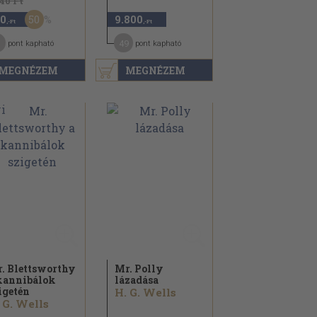
540 Ft
50
0
9.800
,-Ft
,-Ft
49
pont kapható
pont kapható
MEGNÉZEM
MEGNÉZEM
. Blettsworthy
Mr. Polly
kannibálok
lázadása
igetén
H. G. Wells
 G. Wells