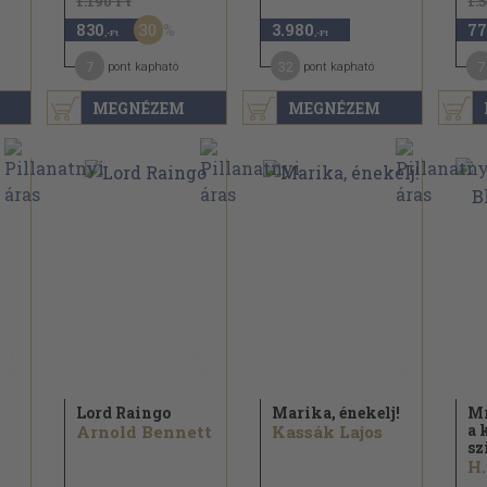
1.190 Ft
1.
30
830
3.980
77
,-Ft
,-Ft
7
32
7
pont kapható
pont kapható
MEGNÉZEM
MEGNÉZEM
Lord Raingo
Marika, énekelj!
Mr
a 
Arnold Bennett
Kassák Lajos
sz
H.