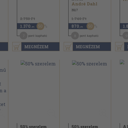
André Dahl
1927
2.750 Ft
1.740 Ft
50
50
1.370
870
1.
,-Ft
,-Ft
7
8
9
pont kapható
pont kapható
MEGNÉZEM
MEGNÉZEM
50% szerelem
50% szerelem
A 