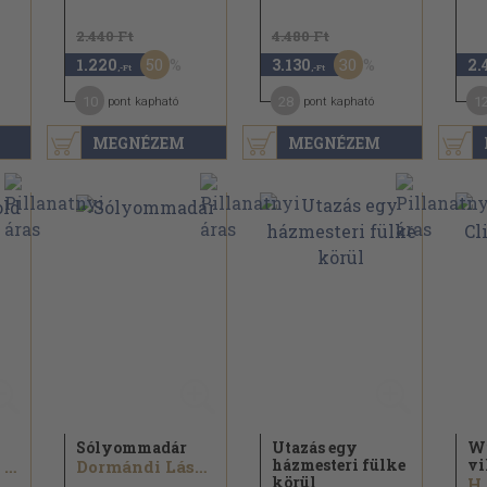
2.440 Ft
4.480 Ft
50
30
1.220
3.130
2.
,-Ft
,-Ft
10
28
1
pont kapható
pont kapható
MEGNÉZEM
MEGNÉZEM
Sólyommadár
Utazás egy
Wi
házmesteri fülke
vi
Rabindranath Tagore
Dormándi László
körül
H.