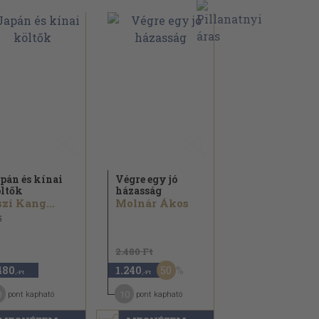
pán és kínai
Végre egy jó
ltők
házasság
zi Kang...
Molnár Ákos
5
2.480 Ft
50
480
1.240
,-Ft
,-Ft
0
10
pont kapható
pont kapható