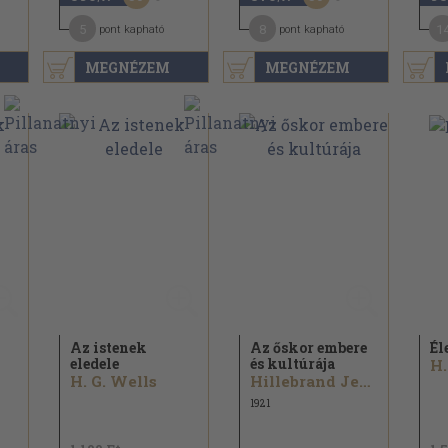
5
8
1
pont kapható
pont kapható
MEGNÉZEM
MEGNÉZEM
Az istenek
Az őskor embere
Él
eledele
és kultúrája
H.
H. G. Wells
Hillebrand Jenő...
1921