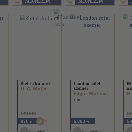
MEGNÉZEM
MEGNÉZEM
Élet és kaland
London sötét
Mr
szemei
a 
H. G. Wells
Edgar Wallace
H.
1928
1.740 Ft
1.
50
870
6.880
59
,-Ft
,-Ft
13
34
9
pont kapható
pont kapható