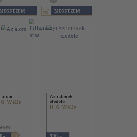
MEGNÉZEM
MEGNÉZEM
 álom
Az istenek
eledele
 G. Wells
H. G. Wells
860 Ft
50
0
990
,-Ft
,-Ft