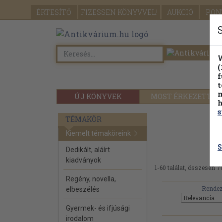
ÉRTESÍTŐ
FIZESSEN
KÖNYVVEL!
AUKCIÓ
PON
W
(
f
t
m
ÚJ KÖNYVEK
MOST ÉRKEZETT
h
s
TÉMAKÖR
Kiemelt témaköreink
S
Dedikált, aláírt
kiadványok
1-60 találat, összesen 7
Regény, novella,
Rendez
elbeszélés
Gyermek- és ifjúsági
irodalom