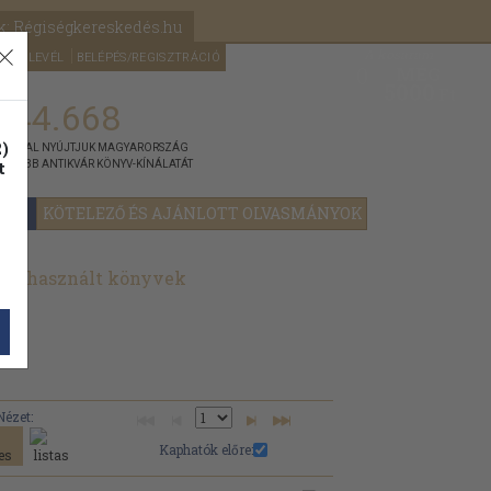
k: Régiségkereskedés.hu
A kosaram
HÍRLEVÉL
BELÉPÉS/REGISZTRÁCIÓ
MÉG
0
5000
Ft
144.668
)
ÁNNYAL NYÚJTJUK MAGYARORSZÁG
t
GYOBB ANTIKVÁR KÖNYV-KÍNÁLATÁT
YOK
KÖTELEZŐ ÉS AJÁNLOTT OLVASMÁNYOK
vek, használt könyvek
Nézet:
Kaphatók előre: