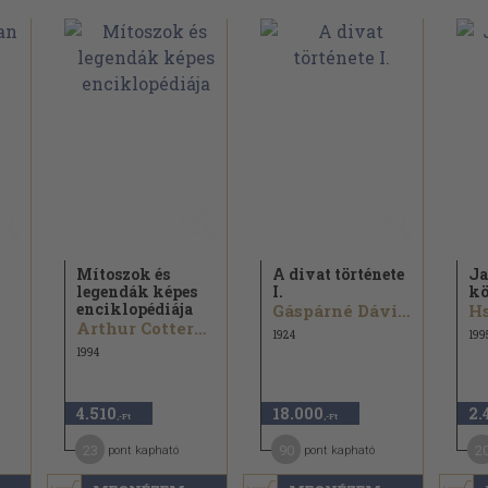
Mítoszok és
A divat története
Ja
legendák képes
I.
kö
enciklopédiája
Gáspárné Dávid Margit
Hs
Arthur Cotterell
1924
199
1994
4.510
18.000
2.
,-Ft
,-Ft
23
90
2
pont kapható
pont kapható