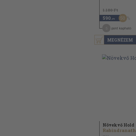
1.180 Ft
50
590
,-Ft
5
pont kapható
MEGNÉZEM
Növekvő Hold