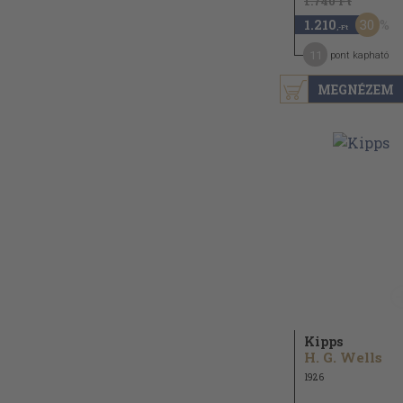
1.740 Ft
30
1.210
,-Ft
11
pont kapható
MEGNÉZEM
Kipps
H. G. Wells
1926