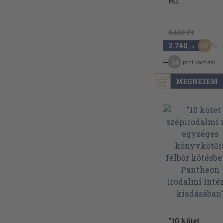
1922
5.480 Ft
50
2.740
,-Ft
14
pont kapható
MEGNÉZEM
"10 kötet