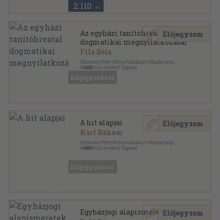
2.110
,-Ft
Az egyházi tanítóhivatal
Előjegyzem
dogmatikai megnyilatkozásai
Fila Béla
Pázmány Péter Római Katolikus Hittudományi
Akadémia Levelező Tagozat
,
1989
Tűzött kötés
,
207
oldal
Előjegyezhető
Pázmány Péter Róm. Kat. Hittudományi Akadémia
kiadványai sorozat
A hit alapjai
Előjegyzem
Karl Rahner
Pázmány Péter Római Katolikus Hittudományi
Akadémia Levelező Tagozat
,
1985
Ragasztott papírkötés
,
495
oldal
Előjegyezhető
Egyházjogi alapismeretek
Előjegyzem