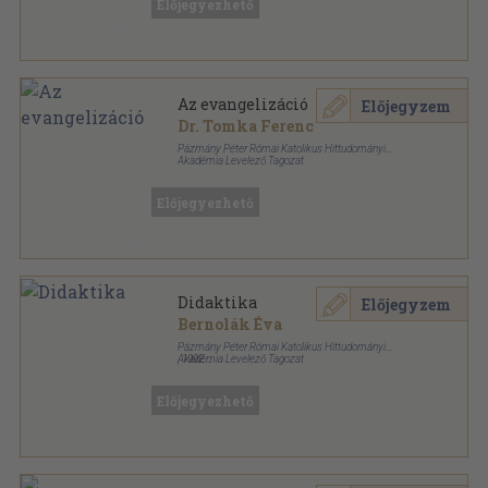
Előjegyezhető
Az evangelizáció
Előjegyzem
Dr. Tomka Ferenc
Pázmány Péter Római Katolikus Hittudományi
Akadémia Levelező Tagozat
Ragasztott papírkötés
,
252
oldal
Előjegyezhető
Didaktika
Előjegyzem
Bernolák Éva
Pázmány Péter Római Katolikus Hittudományi
Akadémia Levelező Tagozat
,
1992
Ragasztott papírkötés
,
195
oldal
Előjegyezhető