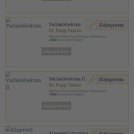
Valláslélektan
Előjegyzem
Dr. Papp Tamás
Pázmány Péter Római Katolikus Hittudományi
Akadémia Levelező Tagozat
,
1992
Tűzött kötés
,
90
oldal
Előjegyezhető
Valláslélektan II.
Előjegyzem
Dr. Papp Tamás
Pázmány Péter Római Katolikus Hittudományi
Akadémia Levelező Tagozat
,
1993
Tűzött kötés
,
74
oldal
Előjegyezhető
Alapvető liturgika
Előjegyzem