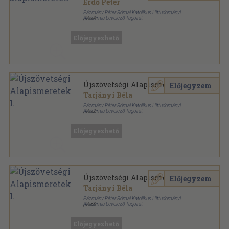
Erdő Péter
Pázmány Péter Római Katolikus Hittudományi
Akadémia Levelező Tagozat
,
1994
Tűzött kötés
,
231
oldal
Előjegyezhető
Újszövetségi Alapismeretek I.
Előjegyzem
Tarjányi Béla
Pázmány Péter Római Katolikus Hittudományi
Akadémia Levelező Tagozat
,
1992
Ragasztott papírkötés
,
146
oldal
Előjegyezhető
Újszövetségi Alapismeretek I.
Előjegyzem
Tarjányi Béla
Pázmány Péter Római Katolikus Hittudományi
Akadémia Levelező Tagozat
,
1988
Tűzött kötés
,
188
oldal
Előjegyezhető