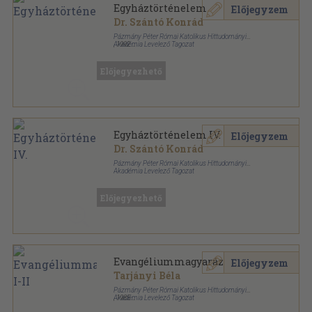
Egyháztörténelem
Előjegyzem
Dr. Szántó Konrád
Pázmány Péter Római Katolikus Hittudományi
Akadémia Levelező Tagozat
,
1992
Ragasztott papírkötés
,
204
oldal
Előjegyezhető
Egyháztörténelem IV.
Előjegyzem
Dr. Szántó Konrád
Pázmány Péter Római Katolikus Hittudományi
Akadémia Levelező Tagozat
Tűzött kötés
,
156
oldal
Előjegyezhető
Evangéliummagyarázatok I-II
Előjegyzem
Tarjányi Béla
Pázmány Péter Római Katolikus Hittudományi
Akadémia Levelező Tagozat
,
1985
Ragasztott papírkötés
,
318
oldal