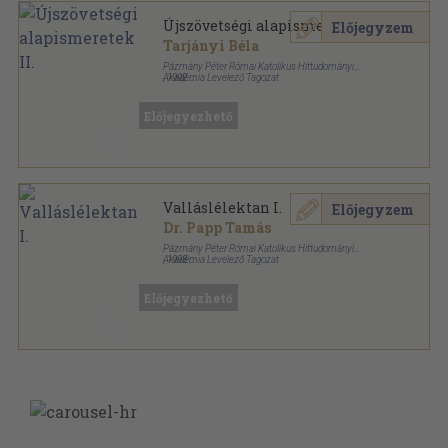
Újszövetségi alapismeretek II.
Előjegyzem
Tarjányi Béla
Pázmány Péter Római Katolikus Hittudományi
Akadémia Levelező Tagozat
,
1992
Ragasztott papírkötés
,
143
oldal
Előjegyezhető
Valláslélektan I.
Előjegyzem
Dr. Papp Tamás
Pázmány Péter Római Katolikus Hittudományi
Akadémia Levelező Tagozat
,
1993
Ragasztott papírkötés
,
80
oldal
Előjegyezhető