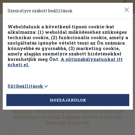
0
Toggle
Főmenü
Könyveink
navigation
Személyre szabott beállítások
Weboldalunk a következő típusú cookie-kat
alkalmazza: (1) weboldal működéséhez szükséges
technikai cookie, (2) funkcionális cookie, amely a
szolgáltatás igénybe vételét teszi az Ön számára
könnyebbé és gyorsabbá, (3) marketing cookie,
amely alapján személyre szabott hirdetésekkel
kereshetjük meg Önt.
A sütiszabályzatunkat itt
érheti el.
Sütibeállítások
HOZZÁJÁRULOK
További szűrők
Pázmány Péter Római Katolikus Hittudományi
Akadémia Levelező Tagozat művei, könyvek,
használt könyvek