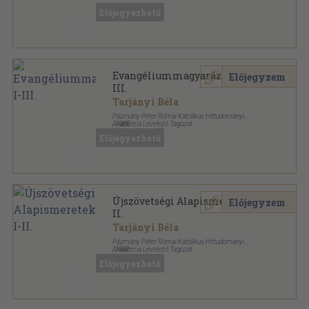
Előjegyezhető
Evangéliummagyarázatok I-
Előjegyzem
III.
Tarjányi Béla
Pázmány Péter Római Katolikus Hittudományi
Akadémia Levelező Tagozat
,
1985
Ragasztott papírkötés
,
536
oldal
Előjegyezhető
Újszövetségi Alapismeretek I-
Előjegyzem
II.
Tarjányi Béla
Pázmány Péter Római Katolikus Hittudományi
Akadémia Levelező Tagozat
,
1992
Ragasztott papírkötés
,
289
oldal
Előjegyezhető