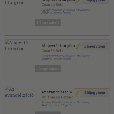
Csanád Béla
Pázmány Péter Római Katolikus Hittudományi
Akadémia Levelező Tagozat
,
1995
Tűzött kötés
,
99
oldal
Előjegyezhető
Alapvető liturgika
Előjegyzem
Csanád Béla
Pázmány Péter Római Katolikus Hittudományi
Akadémia Levelező Tagozat
,
1992
Ragasztott papírkötés
,
99
oldal
Előjegyezhető
Az evangelizáció
Előjegyzem
Dr. Tomka Ferenc
Pázmány Péter Római Katolikus Hittudományi
Akadémia Levelező Tagozat
Ragasztott papírkötés
,
252
oldal