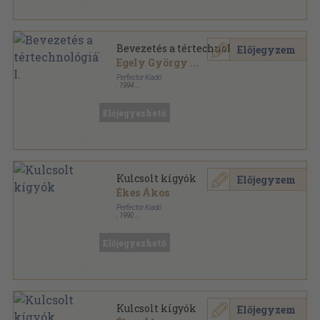
Bevezetés a tértechnológiába I.
Előjegyzem
Egely György
...
Perfector Kiadó
,
1994
Ragasztott papírkötés
,
196
oldal
Előjegyezhető
Kulcsolt kígyók
Előjegyzem
Ékes Ákos
Perfector Kiadó
,
1990
Ragasztott papírkötés
,
467
oldal
Előjegyezhető
Kulcsolt kígyók
Előjegyzem