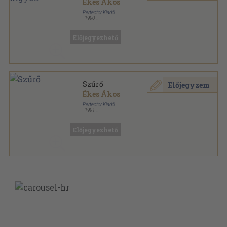
Ékes Ákos
Perfector Kiadó
,
1990
Ragasztott papírkötés
,
467
oldal
Előjegyezhető
Szűrő
Előjegyzem
Ékes Ákos
Perfector Kiadó
,
1991
Ragasztott papírkötés
,
287
oldal
Előjegyezhető