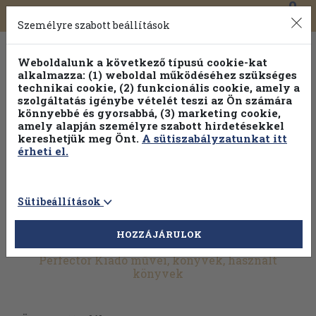
0
Toggle
Főmenü
Könyveink
navigation
Személyre szabott beállítások
Weboldalunk a következő típusú cookie-kat
alkalmazza: (1) weboldal működéséhez szükséges
technikai cookie, (2) funkcionális cookie, amely a
szolgáltatás igénybe vételét teszi az Ön számára
könnyebbé és gyorsabbá, (3) marketing cookie,
amely alapján személyre szabott hirdetésekkel
kereshetjük meg Önt.
A sütiszabályzatunkat itt
érheti el.
Sütibeállítások
HOZZÁJÁRULOK
További szűrők
Perfector Kiadó művei, könyvek, használt
könyvek