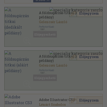
,-Ft
A földsugárzás titkai (dedikált
Előjegyzem
példány)
Gelencsér László
Perfector Kiadó
,
1991
Ragasztott papírkötés
,
75
oldal
Előjegyezhető
A földsugárzás titkai (aláírt
Előjegyzem
példány)
Gelencsér László
Perfector Kiadó
,
1991
Ragasztott papírkötés
,
75
oldal
Előjegyezhető
Adobe Illustrator CS3 - CD-vel
Előjegyzem
Lénárt Szabolcs