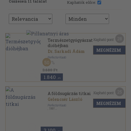
Összesen 11 találat
Kaphatók előre:
28
Kapható pont:
Természetgyógyászat
dióhéjban
MEGNÉZEM
Dr. Sarkadi Ádám
Perfector Kiadó
50
Ragasztott papírkötés
,
127
oldal
3.680 Ft
1.840
,-Ft
25
Kapható pont:
A földsugárzás titkai
Gelencsér László
MEGNÉZEM
Perfector Kiadó
,
1991
Ragasztott papírkötés
,
75
oldal
3.100