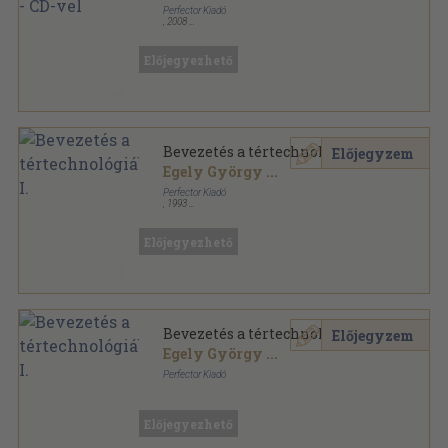
Perfector Kiadó
,
2008
Ragasztott papírkötés
,
387
oldal
Tanfolyam a könyvben sorozat
Előjegyezhető
Bevezetés a tértechnológiába I.
Előjegyzem
Egely György
...
Perfector Kiadó
,
1993
Ragasztott papírkötés
,
196
oldal
Előjegyezhető
Bevezetés a tértechnológiába I.
Előjegyzem
Egely György
...
Perfector Kiadó
Könyvkötői papírkötés
,
196
oldal
Előjegyezhető