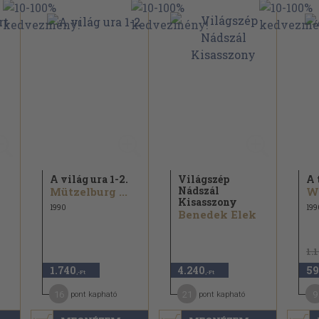
A világ ura 1-2.
Világszép
A 
Nádszál
Mützelburg ...
W
Kisasszony
1990
199
Benedek Elek
1.
1.740
4.240
59
,-Ft
,-Ft
16
21
9
pont kapható
pont kapható