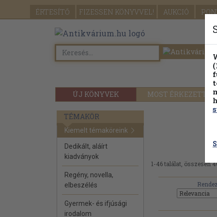
ÉRTESÍTŐ
FIZESSEN
KÖNYVVEL!
AUKCIÓ
PON
W
(
f
t
m
ÚJ KÖNYVEK
MOST ÉRKEZETT
h
s
TÉMAKÖR
Kiemelt témaköreink
S
Dedikált, aláírt
kiadványok
1-46 találat, összesen 4
Regény, novella,
Rendez
elbeszélés
Gyermek- és ifjúsági
irodalom