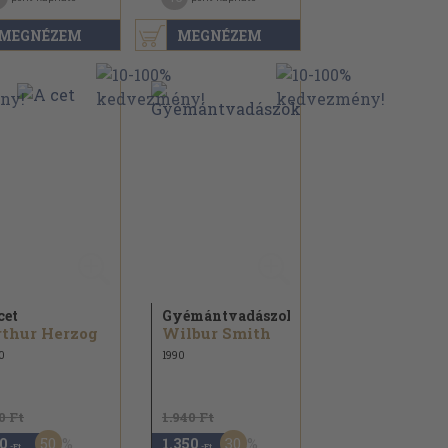
MEGNÉZEM
MEGNÉZEM
cet
Gyémántvadászok
thur Herzog
Wilbur Smith
0
1990
0 Ft
1.940 Ft
50
30
0
1.350
,-Ft
,-Ft