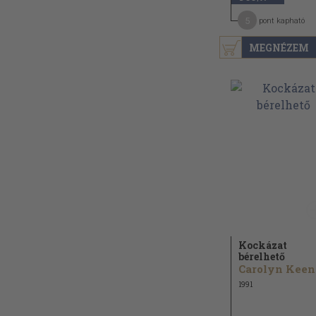
5
pont kapható
MEGNÉZEM
Kockázat
bérelhető
Carolyn Keen
1991