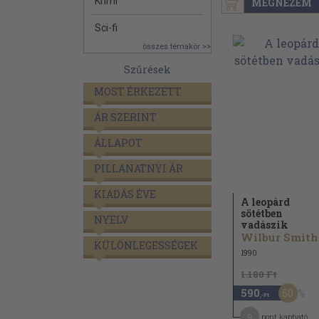
Krimi
MEGNÉZEM
Sci-fi
összes témakör >>
Szűrések
MOST ÉRKEZETT
ÁR SZERINT
ÁLLAPOT
PILLANATNYI ÁR
KIADÁS ÉVE
A leopárd
sötétben
NYELV
vadászik
Wilbur Smith
KÜLÖNLEGESSÉGEK
1990
1.180 Ft
50
590
,-Ft
9
pont kapható