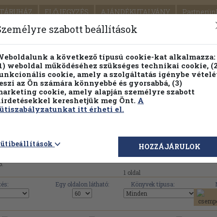
TÁRUHÁZ
ELŐJEGYZÉS
AJÁNDÉKUTALVÁNY
Partnerün
SZÁLLÍTÁS
SEGÍTSÉG
Személyre szabott beállítások
Részletes kereső
Témaköri fa
eboldalunk a következő típusú cookie-kat alkalmazza:
1) weboldal működéséhez szükséges technikai cookie, (2
Vál
unkcionális cookie, amely a szolgáltatás igénybe vételé
eszi az Ön számára könnyebbé és gyorsabbá, (3)
arketing cookie, amely alapján személyre szabott
PILLANATNYI ÁRAINK
FENNTARTHATÓ OLVASMÁN
irdetésekkel kereshetjük meg Önt.
A
ütiszabályzatunkat itt érheti el.
Rege Kft. művei, könyvek, használt k
ütibeállítások
HOZZÁJÁRULOK
6.
1 oldal
és:
Egy oldalon látható:
Könyvek típusa: