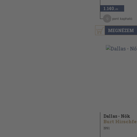
1.140
,-Ft
9
pont kapható
MEGNÉZEM
Dallas - Nők
Burt Hirschfe
1991