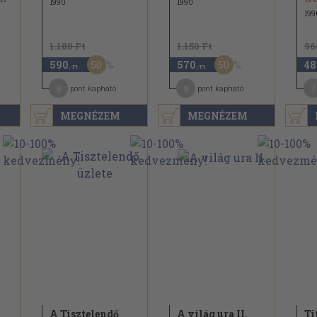
1990
1990
199
1.180 Ft
1.150 Ft
96
50
50
590
570
48
,-Ft
,-Ft
9
9
7
pont kapható
pont kapható
MEGNÉZEM
MEGNÉZEM
A Tisztelendő
A világ ura II.
Ti