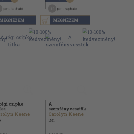
12
pont kapható
pont kapható
MEGNÉZEM
MEGNÉZEM
régi csipke
A
tka
szemfényvesztők
arolyn Keene
Carolyn Keene
9
1991