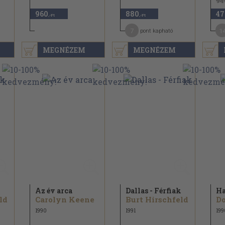
94
960
880
47
,-Ft
,-Ft
7
1
pont kapható
MEGNÉZEM
MEGNÉZEM
Az év arca
Dallas - Férfiak
Ha
ld
Carolyn Keene
Burt Hirschfeld
D
1990
1991
199