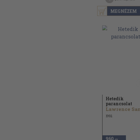
MEGNÉZEM
Hetedik
parancsolat
1992
960
,-Ft