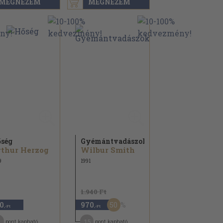
MEGNÉZEM
MEGNÉZEM
ség
Gyémántvadászok
thur Herzog
Wilbur Smith
9
1991
1.940 Ft
50
0
970
,-Ft
,-Ft
15
pont kapható
pont kapható