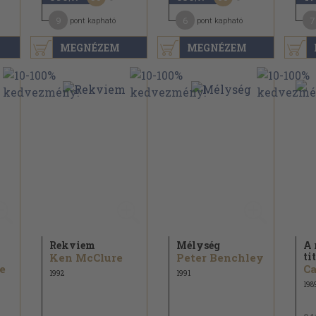
9
6
7
pont kapható
pont kapható
MEGNÉZEM
MEGNÉZEM
Rekviem
Mélység
A 
ti
Ken McClure
Peter Benchley
e
C
1992
1991
198