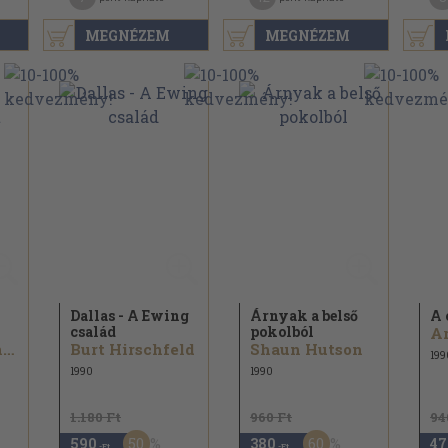
MEGNÉZEM
MEGNÉZEM
Dallas - A Ewing
Árnyak a belső
A 
család
pokolból
Ar
Lawrence Sanders
Burt Hirschfeld
Shaun Hutson
199
1990
1990
1.180 Ft
960 Ft
94
50
60
590
380
47
,-Ft
,-Ft