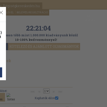
k: Régiségkereskedés.hu
A kosaram
HÍRLEVÉL
BELÉPÉS/REGISZTRÁCIÓ
MÉG
0
5000
Ft
22:21:03
)
ogasson több mint 1.000.000 kiadványunk közül
t
10-100% kedvezménnyel!
YOK
KÖTELEZŐ ÉS AJÁNLOTT OLVASMÁNYOK
önyvek
Nézet:
Kaphatók előre: