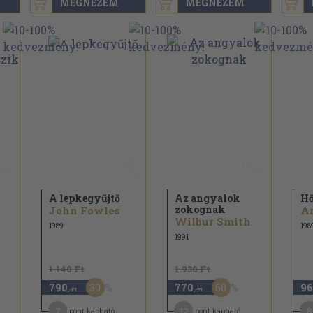
MEGNÉZEM
MEGNÉZEM
A lepkegyűjtő
Az angyalok
Hő
zokognak
John Fowles
Ar
Wilbur Smith
1989
198
1991
1.140 Ft
1.930 Ft
30
60
790
770
96
,-Ft
,-Ft
7
12
8
pont kapható
pont kapható