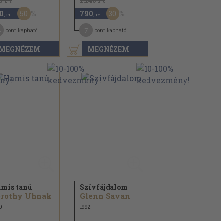
0 Ft
1.140 Ft
50
30
0
790
,-Ft
,-Ft
4
7
pont kapható
pont kapható
MEGNÉZEM
MEGNÉZEM
mis tanú
Szívfájdalom
orothy Uhnak
Glenn Savan
0
1992