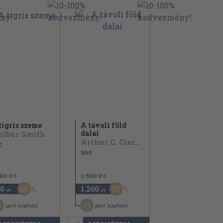
tigris szeme
A távoli föld
dalai
ilbur Smith
Arthur C. Clarke
0
1990
180 Ft
1.580 Ft
50
20
0
1.260
,-Ft
,-Ft
19
pont kapható
pont kapható