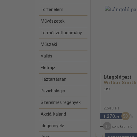
Történelem
Művészetek
Természettudomány
Műszaki
Vallás
Életrajz
Lángoló part
Háztartástan
Wilbur Smith
1989
Pszichológia
Szerelmes regények
2.540 Ft
Akció, kaland
50
1.270
,-Ft
Idegennyelv
19
pont kapható