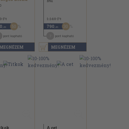
1992
0
0 Ft
1.140 Ft
50
30
0
790
,-Ft
,-Ft
7
pont kapható
pont kapható
MEGNÉZEM
MEGNÉZEM
tkok
A cet