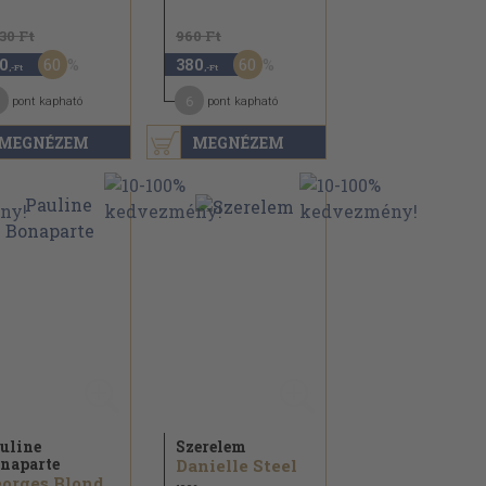
130 Ft
960 Ft
60
60
0
380
,-Ft
,-Ft
6
pont kapható
pont kapható
MEGNÉZEM
MEGNÉZEM
uline
Szerelem
naparte
Danielle Steel
orges Blond