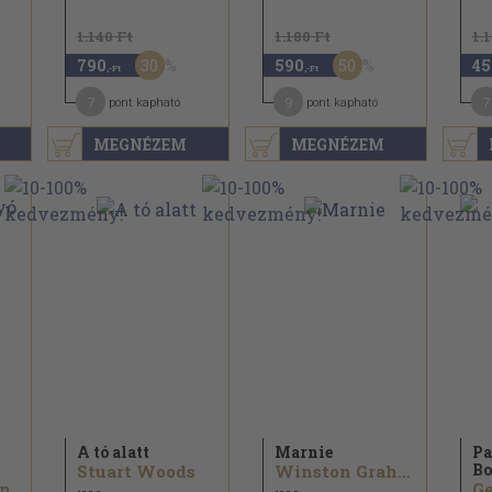
1.140 Ft
1.180 Ft
1.
30
50
790
590
45
,-Ft
,-Ft
7
9
7
pont kapható
pont kapható
MEGNÉZEM
MEGNÉZEM
A tó alatt
Marnie
Pa
Bo
Stuart Woods
Winston Graham
on
Ge