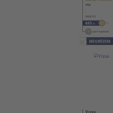
1992
960 Ft
50
480
,-Ft
7
pont kapható
MEGNÉZEM
Vírus