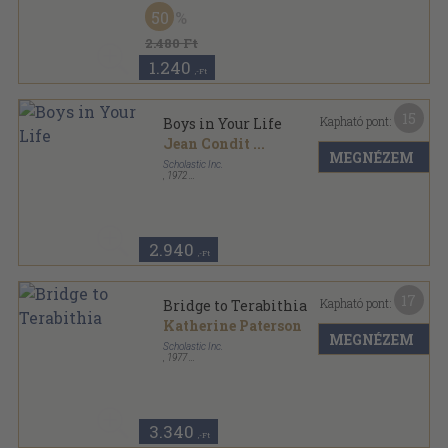
Ragasztott papírkötés
,
170
oldal
50
2.480 Ft
1.240
,-Ft
15
Kapható pont:
Boys in Your Life
Jean Condit
...
MEGNÉZEM
Scholastic Inc.
,
1972
Ragasztott papírkötés
,
142
oldal
2.940
,-Ft
17
Kapható pont:
Bridge to Terabithia
Katherine Paterson
MEGNÉZEM
Scholastic Inc.
,
1977
Ragasztott papírkötés
,
128
oldal
3.340
,-Ft