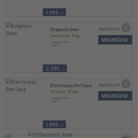
1.980
,-Ft
11
Kapható pont:
Dragon's Gate
Laurence Yep
MEGNÉZEM
Scholastic Inc.
,
1995
Ragasztott papírkötés
,
273
oldal
2.280
,-Ft
9
Kapható pont:
Electronic Pet Care
Tracey West
MEGNÉZEM
Scholastic Inc.
,
1997
Ragasztott papírkötés
,
96
oldal
1.880
,-Ft