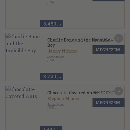
,
2007
Ragasztott papírkötés
,
187
oldal
3.480
,-Ft
19
Kapható pont:
Charlie Bone and the Invisible
Boy
MEGNÉZEM
Jenny Nimmo
Scholastic Inc.
,
2004
Ragasztott papírkötés
,
408
oldal
Children of the Red King sorozat
3.740
,-Ft
9
Kapható pont:
Chocolate-Covered Ants
Stephen Manes
MEGNÉZEM
Scholastic Inc.
,
1990
Ragasztott papírkötés
,
103
oldal
Apple Paperbacks sorozat
1.840