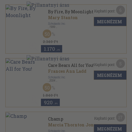
6
Kapható pont:
By Fire, By Moonlight
Mary Stanton
MEGNÉZEM
Scholastic Inc.
,
1999
Ragasztott papírkötés
,
118
oldal
50
Unicorns of Balinor sorozat
2.340 Ft
1.170
,-Ft
5
Kapható pont:
Care Bears All for You!
Frances Ann Ladd
MEGNÉZEM
Scholastic Inc.
,
2004
Tűzött kötés
,
14
oldal
50
Care Bears sorozat
1.840 Ft
920
,-Ft
17
Kapható pont:
Champ
Marcia Thornton Jones
MEGNÉZEM
Scholastic Inc.