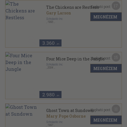
17
Kapható pont:
The Chickens are Restless
Gary Larson
MEGNÉZEM
Scholastic Inc.
,
1993
Ragasztott papírkötés
,
95
oldal
Far Side Series sorozat
3.360
,-Ft
15
Kapható pont:
Four Mice Deep in the Jungle
Scholastic Inc.
MEGNÉZEM
,
2004
Ragasztott papírkötés
,
110
oldal
Geronimo Stilton sorozat
2.980
,-Ft
11
Kapható pont:
Ghost Town at Sundown
Mary Pope Osborne
MEGNÉZEM
Scholastic Inc.
,
1997