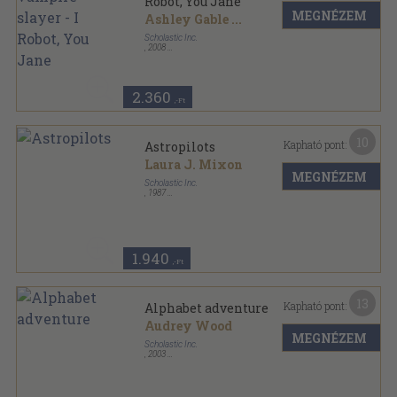
Robot, You Jane
MEGNÉZEM
Ashley Gable
...
Scholastic Inc.
,
2008
Ragasztott papírkötés
,
64
oldal
Scholastic sorozat
2.360
,-Ft
10
Kapható pont:
Astropilots
Laura J. Mixon
MEGNÉZEM
Scholastic Inc.
,
1987
Ragasztott papírkötés
,
236
oldal
1.940
,-Ft
13
Kapható pont:
Alphabet adventure
Audrey Wood
MEGNÉZEM
Scholastic Inc.
,
2003
Tűzött kötés
,
32
oldal