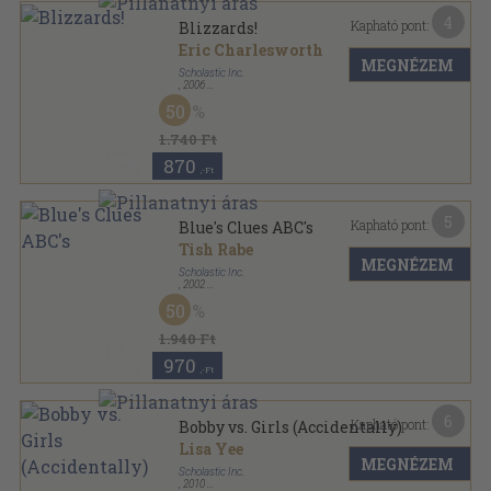
4
Kapható pont:
Blizzards!
Eric Charlesworth
MEGNÉZEM
Scholastic Inc.
,
2006
Tűzött kötés
,
16
oldal
50
Science Vocabulary Readers sorozat
1.740 Ft
870
,-Ft
5
Kapható pont:
Blue's Clues ABC's
Tish Rabe
MEGNÉZEM
Scholastic Inc.
,
2002
Ragasztott kemény papírkötés
,
35
oldal
50
Blue's Clues sorozat
1.940 Ft
970
,-Ft
6
Kapható pont:
Bobby vs. Girls (Accidentally)
Lisa Yee
MEGNÉZEM
Scholastic Inc.
,
2010