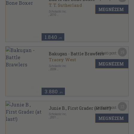
T. T. Sutherland
MEGNÉZEM
Scholastic Inc.
,
2010
Ragasztott papírkötés
,
156
oldal
Pet Trouble sorozat
1.840
,-Ft
19
Kapható pont:
Bakugan - Battle Brawlers
Tracey West
MEGNÉZEM
Scholastic Inc.
,
2009
Ragasztott papírkötés
,
112
oldal
Cartoon Network sorozat
3.880
,-Ft
12
Kapható pont:
Junie B., First Grader (at last!)
Scholastic Inc.
MEGNÉZEM
,
2001
Ragasztott papírkötés
,
80
oldal
Junie B. Jones series sorozat