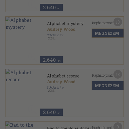
2.640
,-Ft
13
Kapható pont:
Alphabet mystery
Audrey Wood
MEGNÉZEM
Scholastic Inc.
,
2003
Tűzött kötés
,
32
oldal
2.640
,-Ft
13
Kapható pont:
Alphabet rescue
Audrey Wood
MEGNÉZEM
Scholastic Inc.
,
2006
Tűzött kötés
,
32
oldal
2.640
,-Ft
9
Kapható pont:
Bad to the Bone Boxer