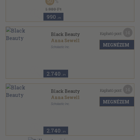
50
Point fiction sorozat
1.980 Ft
990
,-Ft
14
Kapható pont:
Black Beauty
Anna Sewell
MEGNÉZEM
Scholastic Inc.
Ragasztott papírkötés
,
245
oldal
Apple Classics sorozat
2.740
,-Ft
14
Kapható pont:
Black Beauty
Anna Sewell
MEGNÉZEM
Scholastic Inc.
Ragasztott papírkötés
,
245
oldal
Scholastic Classics sorozat
2.740
,-Ft