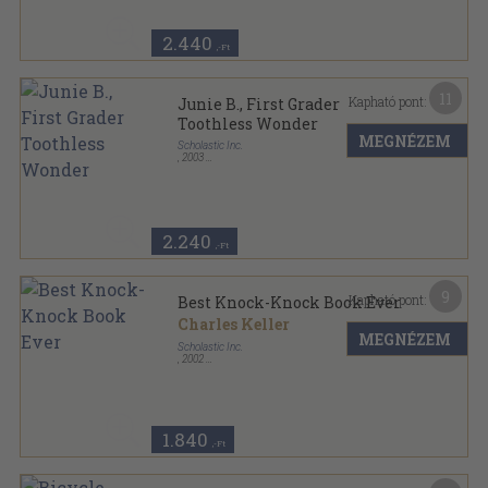
2.440
,-Ft
11
Kapható pont:
Junie B., First Grader
Toothless Wonder
MEGNÉZEM
Scholastic Inc.
,
2003
Ragasztott papírkötés
,
80
oldal
Junie B. Jones series sorozat
2.240
,-Ft
9
Kapható pont:
Best Knock-Knock Book Ever
Charles Keller
MEGNÉZEM
Scholastic Inc.
,
2002
Ragasztott papírkötés
,
96
oldal
1.840
,-Ft