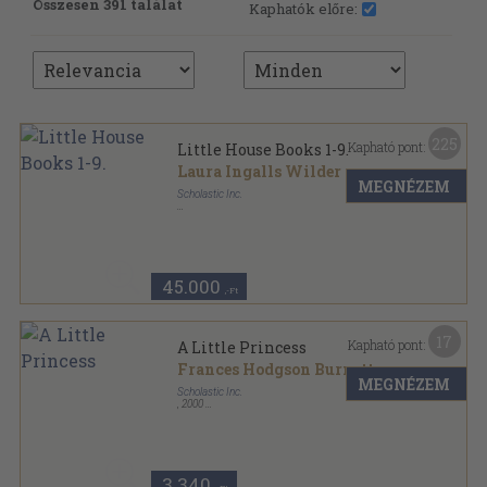
Összesen 391 találat
Kaphatók előre:
225
Kapható pont:
Little House Books 1-9.
Laura Ingalls Wilder
MEGNÉZEM
Scholastic Inc.
Ragasztott papírkötés
,
2630
oldal
Little House Books sorozat
45.000
,-Ft
17
Kapható pont:
A Little Princess
Frances Hodgson Burnett
MEGNÉZEM
Scholastic Inc.
,
2000
Ragasztott papírkötés
,
249
oldal
Scholastic Classics sorozat
3.340