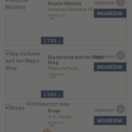
9
Kapható pont:
Bicycle Mystery
Gertrude Chandler Warner
MEGNÉZEM
Scholastic Inc.
,
1991
Ragasztott papírkötés
,
127
oldal
The Boxcar Children sorozat
1.740
,-Ft
10
Kapható pont:
Big Anthony and the Magic
Ring
MEGNÉZEM
Tomie dePaola
Scholastic Inc.
,
1979
Tűzött kötés
,
32
oldal
Voyager Books sorozat
1.940
,-Ft
5
Kapható pont:
Bingo
A. L. Singer
MEGNÉZEM
Scholastic Inc.
,
1991
Ragasztott papírkötés
,
132
oldal