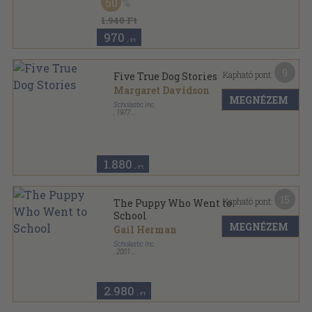
50
1.940 Ft
970
,-Ft
9
Kapható pont:
Five True Dog Stories
Margaret Davidson
MEGNÉZEM
Scholastic Inc.
,
1977
Ragasztott papírkötés
,
47
oldal
1.880
,-Ft
15
Kapható pont:
The Puppy Who Went to
School
MEGNÉZEM
Gail Herman
Scholastic Inc.
,
2001
Tűzött kötés
,
30
oldal
2.980
,-Ft