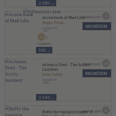
2.980
,-Ft
3
Kapható pont:
Arrow book of Mad Libs
Roger Price
...
MEGNÉZEM
Scholastic Inc.
,
1977
Ragasztott papírkötés
,
64
oldal
50
1.180 Ft
590
,-Ft
15
Kapható pont:
Artemis Fowl - The Arctic
Incident
MEGNÉZEM
Eoin Colfer
Scholastic Inc.
,
2002
Ragasztott papírkötés
,
277
oldal
Artemis Fowl sorozat
2.940
,-Ft
12
Kapható pont:
Buffy the vampire slayer - I