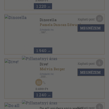
2.440 Ft
1.220
,-Ft
10
Kapható pont:
Dinorella
Pamela Duncan Edwards
MEGNÉZEM
Scholastic Inc.
,
1997
Tűzött kötés
,
32
oldal
1.940
,-Ft
6
Kapható pont:
Dive!
Melvin Berger
MEGNÉZEM
Scholastic Inc.
,
2000
Ragasztott papírkötés
,
37
oldal
50
Hello Reader! Science sorozat
2.480 Ft
1.240
,-Ft
6
Kapható pont:
Do all spiders spin webs?