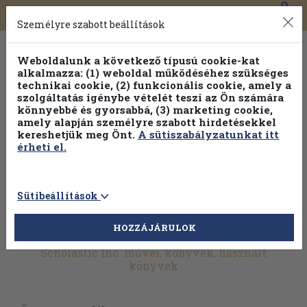
0
Toggle
Főmenü
Könyveink
navigation
Személyre szabott beállítások
Weboldalunk a következő típusú cookie-kat
alkalmazza: (1) weboldal működéséhez szükséges
technikai cookie, (2) funkcionális cookie, amely a
szolgáltatás igénybe vételét teszi az Ön számára
könnyebbé és gyorsabbá, (3) marketing cookie,
amely alapján személyre szabott hirdetésekkel
kereshetjük meg Önt.
A sütiszabályzatunkat itt
érheti el.
Sütibeállítások
HOZZÁJÁRULOK
További szűrők
Scholastic Inc. művei, könyvek, használt
könyvek