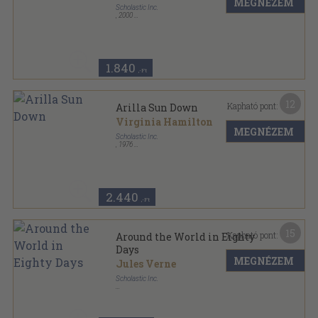
MEGNÉZEM
Scholastic Inc.
,
2000
Ragasztott papírkötés
,
47
oldal
Know-It-All sorozat
1.840
,-Ft
12
Kapható pont:
Arilla Sun Down
Virginia Hamilton
MEGNÉZEM
Scholastic Inc.
,
1976
Ragasztott papírkötés
,
296
oldal
Point Signature sorozat
2.440
,-Ft
15
Kapható pont:
Around the World in Eighty
Days
MEGNÉZEM
Jules Verne
Scholastic Inc.
Ragasztott papírkötés
,
237
oldal
Apple Classics sorozat