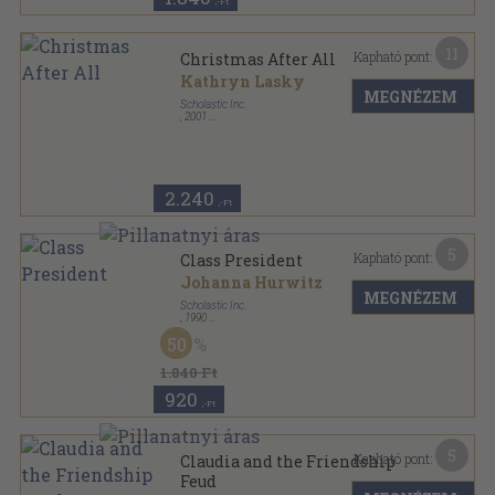
,-Ft
11
Kapható pont:
Christmas After All
Kathryn Lasky
MEGNÉZEM
Scholastic Inc.
,
2001
Fűzött kemény papírkötés
,
185
oldal
Dear America sorozat
2.240
,-Ft
5
Kapható pont:
Class President
Johanna Hurwitz
MEGNÉZEM
Scholastic Inc.
,
1990
Ragasztott papírkötés
,
85
oldal
50
Apple Paperback sorozat
1.840 Ft
920
,-Ft
5
Kapható pont:
Claudia and the Friendship
Feud