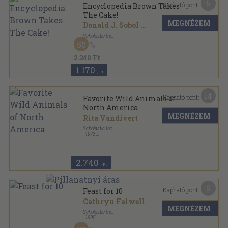
6
Kapható pont:
Encyclopedia Brown Takes
The Cake!
MEGNÉZEM
Donald J. Sobol
...
Scholastic Inc.
50
Ragasztott papírkötés
,
121
oldal
Apple Paperbacks sorozat
2.340 Ft
1.170
,-Ft
14
Kapható pont:
Favorite Wild Animals of
North America
MEGNÉZEM
Rita Vandivert
Scholastic Inc.
,
1973
Ragasztott papírkötés
,
112
oldal
2.740
,-Ft
5
Kapható pont:
Feast for 10
Cathryn Falwell
MEGNÉZEM
Scholastic Inc.
,
1995
Tűzött kötés
,
32
oldal