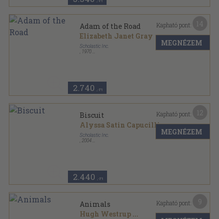
,-Ft
14
Kapható pont:
Adam of the Road
Elizabeth Janet Gray
MEGNÉZEM
Scholastic Inc.
,
1970
Ragasztott papírkötés
,
320
oldal
2.740
,-Ft
12
Kapható pont:
Biscuit
Alyssa Satin Capucilli
MEGNÉZEM
Scholastic Inc.
,
2004
Tűzött kötés
,
26
oldal
My First I Can Read Books sorozat
2.440
,-Ft
9
Kapható pont:
Animals
Hugh Westrup
...