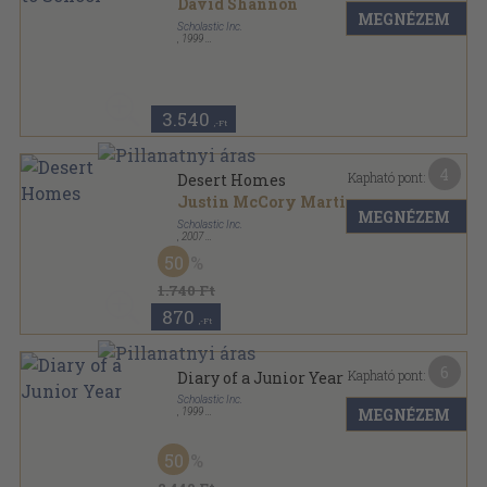
David Shannon
MEGNÉZEM
Scholastic Inc.
,
1999
Ragasztott papírkötés
,
32
oldal
3.540
,-Ft
4
Kapható pont:
Desert Homes
Justin McCory Martin
MEGNÉZEM
Scholastic Inc.
,
2007
Tűzött kötés
,
16
oldal
50
Science Vocabulary Readers sorozat
1.740 Ft
870
,-Ft
6
Kapható pont:
Diary of a Junior Year
Scholastic Inc.
MEGNÉZEM
,
1999
Ragasztott papírkötés
,
201
oldal
Real Teens sorozat
50