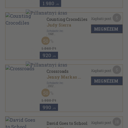
1.980
,-Ft
5
Kapható pont:
Counting Crocodiles
Judy Sierra
MEGNÉZEM
Scholastic Inc.
,
1998
Tűzött kötés
,
36
oldal
50
1.840 Ft
920
,-Ft
5
Kapható pont:
Crossroads
Jenny Markas
...
MEGNÉZEM
Scholastic Inc.
,
2002
Ragasztott papírkötés
,
142
oldal
50
1.980 Ft
990
,-Ft
18
Kapható pont:
David Goes to School