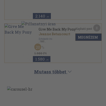
Ragasztott papírkötés
,
73
oldal
Magic Tree House sorozat
2.140
,-Ft
8
Kapható pont:
Give Me Back My Pony
Jeanne Betancourt
MEGNÉZEM
Scholastic Inc.
,
1995
Ragasztott papírkötés
,
82
oldal
20
Pony Pals-Little Apple Paperbacks sorozat
1.980 Ft
1.580
,-Ft
Mutass többet