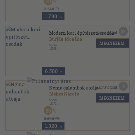
20
2.240 Ft
1.790
,-Ft
33
Kapható pont:
Modern kori építészeti csodák
Burján Monika
MEGNÉZEM
Scolar
,
2008
Ragasztott papírkötés
,
94
oldal
Történelmünk az égből nézve sorozat
6.580
,-Ft
12
Kapható pont:
Néma galambok utcája
Méhes Károly
MEGNÉZEM
Scolar
,
2015
Ragasztott papírkötés
,
188
oldal
50
2.640 Ft
1.320
,-Ft