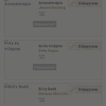
Aromaterápia
Előjegyzem
Jennie Harding
Scolar
,
2006
Ragasztott papírkötés
,
224
oldal
Titkok nélkül sorozat
Előjegyezhető
Az én világom
Előjegyzem
Peter Sagan
Scolar
,
2019
Fűzött kemény papírkötés
,
303
oldal
Előjegyezhető
Billy Budd
Előjegyzem
Herman Melville
...
Scolar
,
2008
Vászon
,
221
oldal