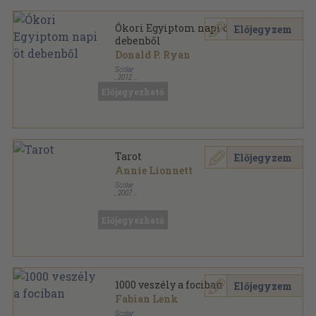
Ókori Egyiptom napi öt
Előjegyzem
debenből
Donald P. Ryan
Scolar
,
2012
Fűzött kemény papírkötés
,
143
oldal
Előjegyezhető
Tarot
Előjegyzem
Annie Lionnett
Scolar
,
2007
Ragasztott papírkötés
,
223
oldal
Titkok nélkül sorozat
Előjegyezhető
1000 veszély a fociban
Előjegyzem
Fabian Lenk
Scolar