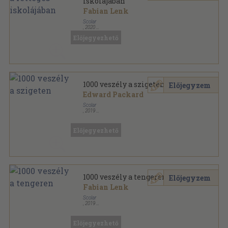
iskolájában
Fabian Lenk
Scolar
,
2020
Ragasztott papírkötés
,
116
oldal
Előjegyezhető
1000 veszély - Te döntesz! sorozat
1000 veszély a szigeten
Előjegyzem
Edward Packard
Scolar
,
2019
Ragasztott papírkötés
,
109
oldal
1000 veszély - Te döntesz! sorozat
Előjegyezhető
1000 veszély a tengeren
Előjegyzem
Fabian Lenk
Scolar
,
2019
Ragasztott papírkötés
,
107
oldal
1000 veszély - Te döntesz! sorozat
Előjegyezhető