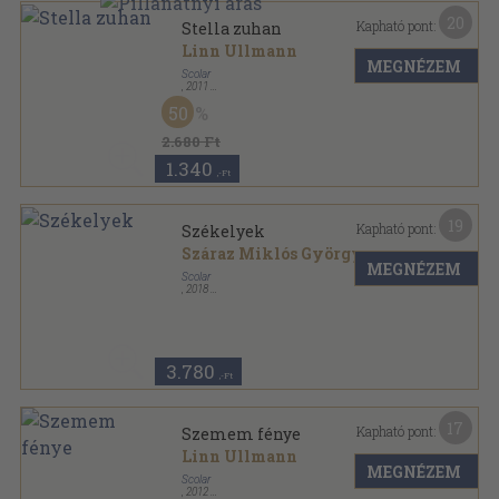
20
Kapható pont:
Stella zuhan
Linn Ullmann
MEGNÉZEM
Scolar
,
2011
Fűzött kemény papírkötés
,
254
oldal
50
2.680 Ft
1.340
,-Ft
19
Kapható pont:
Székelyek
Száraz Miklós György
MEGNÉZEM
Scolar
,
2018
Fűzött kemény papírkötés
,
259
oldal
3.780
,-Ft
17
Kapható pont:
Szemem fénye
Linn Ullmann
MEGNÉZEM
Scolar
,
2012