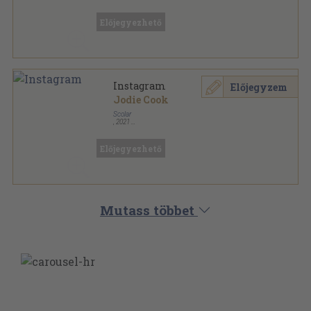
Ragasztott kemény papírkötés
,
41
oldal
Előjegyezhető
Instagram
Előjegyzem
Jodie Cook
Scolar
,
2021
Fűzött kemény papírkötés
,
255
oldal
Előjegyezhető
Mutass többet