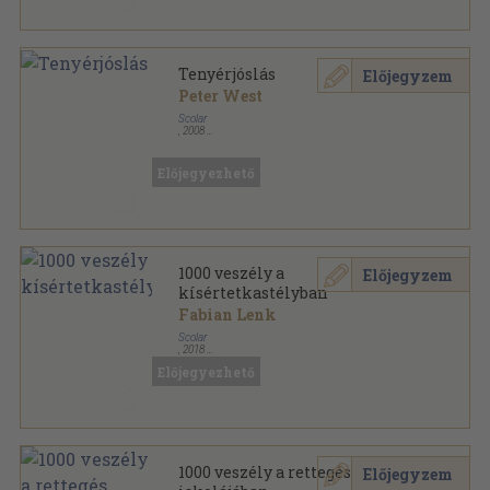
Tenyérjóslás
Előjegyzem
Peter West
Scolar
,
2008
Ragasztott papírkötés
,
224
oldal
Titkok nélkül sorozat
Előjegyezhető
1000 veszély a
Előjegyzem
kísértetkastélyban
Fabian Lenk
Scolar
,
2018
Ragasztott papírkötés
,
115
oldal
Előjegyezhető
1000 veszély - Te döntesz! sorozat
1000 veszély a rettegés
Előjegyzem