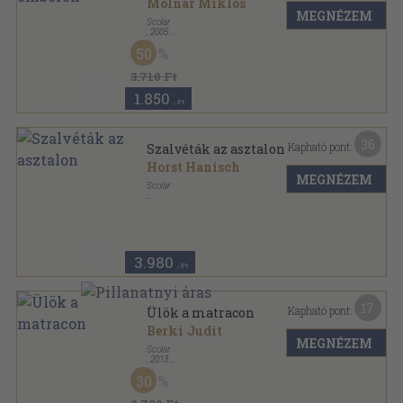
Molnár Miklós
MEGNÉZEM
Scolar
,
2005
Fűzött kemény papírkötés
,
167
oldal
50
3.710 Ft
1.850
,-Ft
36
Kapható pont:
Szalvéták az asztalon
Horst Hanisch
MEGNÉZEM
Scolar
Fűzött kemény papírkötés
,
143
oldal
3.980
,-Ft
17
Kapható pont:
Ülök a matracon
Berki Judit
MEGNÉZEM
Scolar
,
2013
Ragasztott papírkötés
,
316
oldal
30