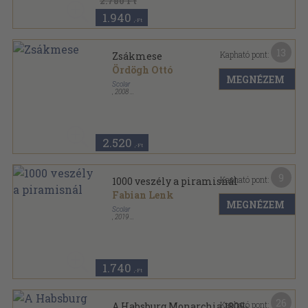
2.780 Ft
1.940
,-Ft
13
Kapható pont:
Zsákmese
Ördögh Ottó
MEGNÉZEM
Scolar
,
2008
Varrott keménykötés
,
36
oldal
2.520
,-Ft
9
Kapható pont:
1000 veszély a piramisnál
Fabian Lenk
MEGNÉZEM
Scolar
,
2019
Ragasztott papírkötés
,
116
oldal
1000 veszély - Te döntesz! sorozat
1.740
,-Ft
26
Kapható pont:
A Habsburg Monarchia 1809-