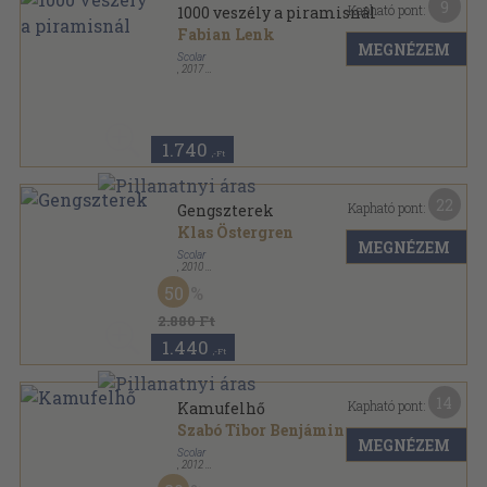
9
Kapható pont:
1000 veszély a piramisnál
Fabian Lenk
MEGNÉZEM
Scolar
,
2017
Ragasztott papírkötés
,
116
oldal
1000 veszély - Te döntesz! sorozat
1.740
,-Ft
22
Kapható pont:
Gengszterek
Klas Östergren
MEGNÉZEM
Scolar
,
2010
Fűzött kemény papírkötés
,
430
oldal
50
2.880 Ft
1.440
,-Ft
14
Kapható pont:
Kamufelhő
Szabó Tibor Benjámin
MEGNÉZEM
Scolar
,
2012
Fűzött kemény papírkötés
,
146
oldal