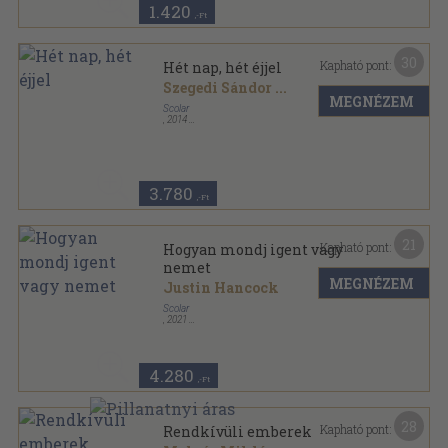
1.420
,-Ft
30
Kapható pont:
Hét nap, hét éjjel
Szegedi Sándor
...
MEGNÉZEM
Scolar
,
2014
Ragasztott papírkötés
,
315
oldal
3.780
,-Ft
21
Kapható pont:
Hogyan mondj igent vagy
nemet
MEGNÉZEM
Justin Hancock
Scolar
,
2021
Ragasztott papírkötés
,
158
oldal
4.280
,-Ft
28
Kapható pont:
Rendkívüli emberek