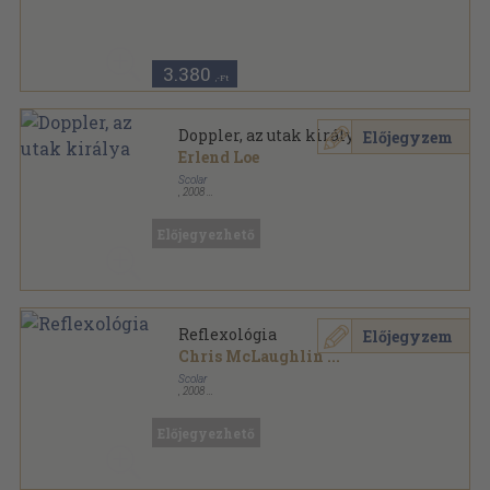
Fűzött kemény papírkötés
,
358
oldal
3.380
,-Ft
Doppler, az utak királya
Előjegyzem
Erlend Loe
Scolar
,
2008
Fűzött papírkötés
,
239
oldal
Előjegyezhető
Reflexológia
Előjegyzem
Chris McLaughlin
...
Scolar
,
2008
Ragasztott papírkötés
,
223
oldal
Titkok nélkül sorozat
Előjegyezhető