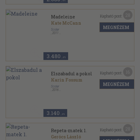
,-Ft
28
Kapható pont:
Madeleine
Kate McCann
MEGNÉZEM
Scolar
,
2011
Fűzött papírkötés
,
390
oldal
3.480
,-Ft
16
Kapható pont:
Elszabadul a pokol
Karin Fossum
MEGNÉZEM
Scolar
,
2016
Ragasztott papírkötés
,
299
oldal
Scolar krimik sorozat
3.140
,-Ft
28
Kapható pont:
Repeta-matek 1.
Gerócs László