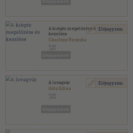
Előjegyezhető
1000 veszély - Te döntesz! sorozat
A kiégés megelőzése és
Előjegyzem
kezelése
Charlene Rymsha
Scolar
,
2022
Ragasztott papírkötés
,
160
oldal
Előjegyezhető
A lovagvár
Előjegyzem
Götz Edina
Scolar
,
2014
Spirál
,
16
oldal
Mit? Miért? Hogyan? sorozat
Előjegyezhető