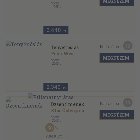
MEGNÉZEM
Scolar
,
1995
Ragasztott papírkötés
,
189
oldal
Repeta sorozat
3.440
,-Ft
12
Kapható pont:
Tenyérjóslás
Peter West
MEGNÉZEM
Scolar
,
2005
Ragasztott papírkötés
,
224
oldal
Titkok nélkül sorozat
2.340
,-Ft
13
Kapható pont:
Dzsentlmenek
Klas Östergren
MEGNÉZEM
Scolar
,
2008
Fűzött kemény papírkötés
,
509
oldal
50
2.840 Ft