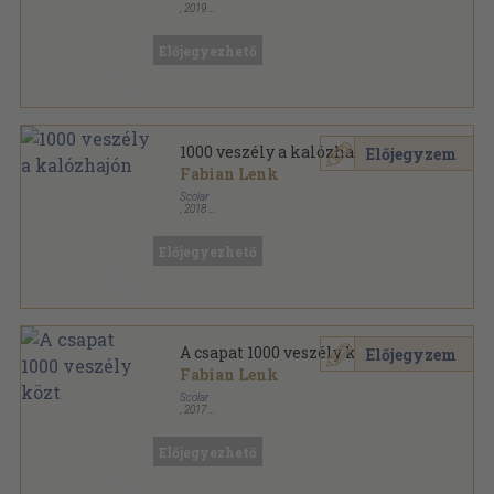
,
2019
Ragasztott papírkötés
,
119
oldal
1000 veszély - Te döntesz! sorozat
Előjegyezhető
1000 veszély a kalózhajón
Előjegyzem
Fabian Lenk
Scolar
,
2018
Ragasztott papírkötés
,
115
oldal
1000 veszély - Te döntesz! sorozat
Előjegyezhető
A csapat 1000 veszély közt
Előjegyzem
Fabian Lenk
Scolar
,
2017
Ragasztott papírkötés
,
116
oldal
1000 veszély - Te döntesz! sorozat
Előjegyezhető