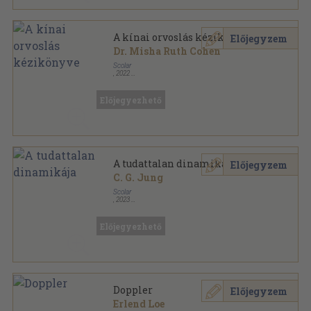
A kínai orvoslás kézikönyve
Előjegyzem
Dr. Misha Ruth Cohen
Scolar
,
2022
Fűzött kemény papírkötés
,
176
oldal
Előjegyezhető
A tudattalan dinamikája
Előjegyzem
C. G. Jung
Scolar
,
2023
Fűzött kemény papírkötés
,
590
oldal
C. G. Jung összegyűjtött munkái sorozat
Előjegyezhető
Doppler
Előjegyzem
Erlend Loe