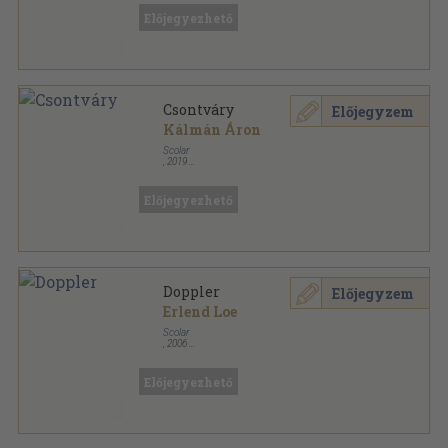
Előjegyezhető
Csontváry
Előjegyzem
Kálmán Áron
Scolar
,
2019
Varrott keménykötés
,
69
oldal
Előjegyezhető
Doppler
Előjegyzem
Erlend Loe
Scolar
,
2006
Fűzött papírkötés
,
187
oldal
Előjegyezhető