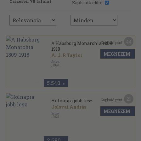
Összesen 70 találat
Kaphatók előre:
44
Kapható pont:
A Habsburg Monarchia 1809-
1918
MEGNÉZEM
A. J. P. Taylor
Scolar
,
1998
Fűzött kemény papírkötés
,
350
oldal
5.540
,-Ft
21
Kapható pont:
Holnapra jobb lesz
Jolsvai András
MEGNÉZEM
Scolar
,
2015
Fűzött kemény papírkötés
,
318
oldal
2.680