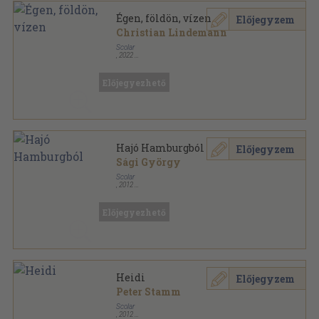
Égen, földön, vízen
Előjegyzem
Christian Lindemann
Scolar
,
2022
Ragasztott kemény papírkötés
,
22
oldal
Scolar Kid sorozat
Előjegyezhető
Hajó Hamburgból
Előjegyzem
Sági György
Scolar
,
2012
Ragasztott papírkötés
,
244
oldal
Előjegyezhető
Heidi
Előjegyzem
Peter Stamm
Scolar
,
2012