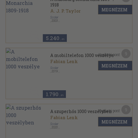
1918
MEGNÉZEM
A. J. P. Taylor
Scolar
,
2003
Ragasztott papírkötés
,
350
oldal
5.240
,-Ft
9
Kapható pont:
A mobiltelefon 1000 veszélye
Fabian Lenk
MEGNÉZEM
Scolar
,
2019
Ragasztott papírkötés
,
116
oldal
1000 veszély - Te döntesz! sorozat
1.790
,-Ft
9
Kapható pont:
A szuperhős 1000 veszélyben
Fabian Lenk
MEGNÉZEM
Scolar
,
2020
Ragasztott papírkötés
,
116
oldal
1000 veszély - Te döntesz! sorozat