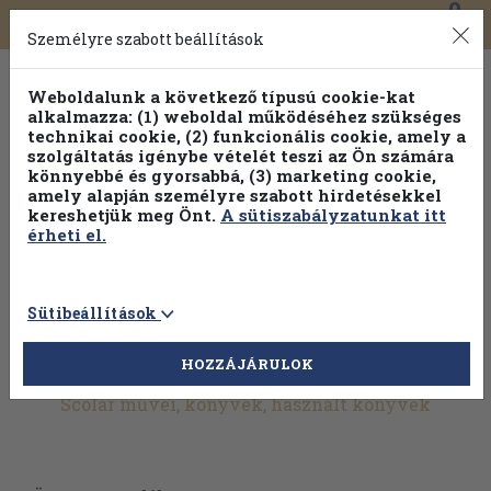
0
Toggle
Főmenü
Könyveink
navigation
Személyre szabott beállítások
Weboldalunk a következő típusú cookie-kat
alkalmazza: (1) weboldal működéséhez szükséges
technikai cookie, (2) funkcionális cookie, amely a
szolgáltatás igénybe vételét teszi az Ön számára
könnyebbé és gyorsabbá, (3) marketing cookie,
amely alapján személyre szabott hirdetésekkel
kereshetjük meg Önt.
A sütiszabályzatunkat itt
érheti el.
Sütibeállítások
HOZZÁJÁRULOK
További szűrők
Scolar művei, könyvek, használt könyvek