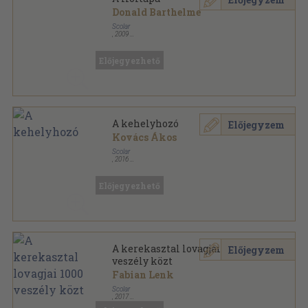
Donald Barthelme
Scolar
,
2009
Fűzött kemény papírkötés
,
222
oldal
Scolar Szépirodalom sorozat
Előjegyezhető
A kehelyhozó
Előjegyzem
Kovács Ákos
Scolar
,
2016
Ragasztott papírkötés
,
427
oldal
Előjegyezhető
A kerekasztal lovagjai 1000
Előjegyzem
veszély közt
Fabian Lenk
Scolar
,
2017
Ragasztott papírkötés
,
116
oldal