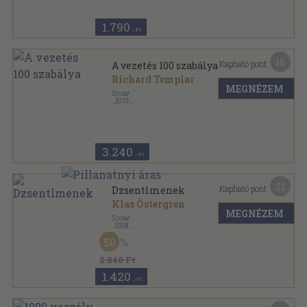
1.790
,-Ft
16
Kapható pont:
A vezetés 100 szabálya
Richard Templar
MEGNÉZEM
Scolar
,
2010
Ragasztott papírkötés
,
223
oldal
100 szabály-sorozat sorozat
3.240
,-Ft
21
Kapható pont:
Dzsentlmenek
Klas Östergren
MEGNÉZEM
Scolar
,
2008
Fűzött kemény papírkötés
,
509
oldal
50
2.840 Ft
1.420
,-Ft