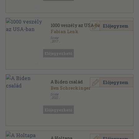
1000 veszély az USA-ban
Előjegyzem
Fabian Lenk
Scolar
,
2017
Ragasztott papírkötés
,
115
oldal
1000 veszély - Te döntesz! sorozat
Előjegyezhető
A Biden család
Előjegyzem
Ben Schreckinger
Scolar
,
2022
Fűzött kemény papírkötés
,
335
oldal
Előjegyezhető
A Holtapa
Előjegyzem