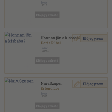
Scolar
,
2011
Ragasztott papírkötés
,
187
oldal
Előjegyezhető
Honnan jön a kisbaba?
Előjegyzem
Doris Rübel
Scolar
,
2009
Spirál
,
16
oldal
Mit? Miért? Hogyan? sorozat
Előjegyezhető
Naiv.Szuper.
Előjegyzem
Erlend Loe
Scolar
,
2002
Ragasztott papírkötés
,
238
oldal
Előjegyezhető