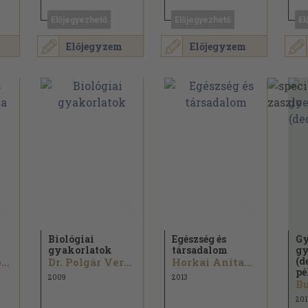
Előjegyezhető
Előjegyezhető
El
Előjegyzem
Előjegyzem
Biológiai
Egészség és
Gy
gyakorlatok
társadalom
gy
(d
Dr. Jurányi Róbert...
Dr. Polgár Veronika...
Horkai Anita...
pé
2009
2013
201