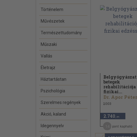
Történelem
Művészetek
Természettudomány
Műszaki
Vallás
Életrajz
Belgyógyászat
Háztartástan
betegek
rehabilitációja
Pszichológia
fizikai...
Dr. Apor Péte
Szerelmes regények
2003
Akció, kaland
2.740
,-Ft
Idegennyelv
14
pont kapható