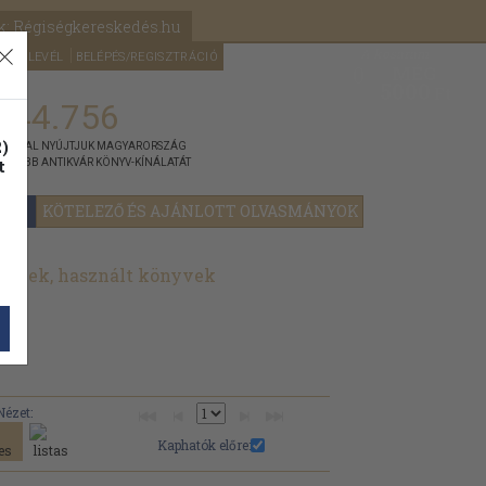
k: Régiségkereskedés.hu
A kosaram
HÍRLEVÉL
BELÉPÉS/REGISZTRÁCIÓ
MÉG
0
5000
Ft
144.756
)
ÁNNYAL NYÚJTJUK MAGYARORSZÁG
t
GYOBB ANTIKVÁR KÖNYV-KÍNÁLATÁT
YOK
KÖTELEZŐ ÉS AJÁNLOTT OLVASMÁNYOK
yvek, használt könyvek
Nézet:
Kaphatók előre: