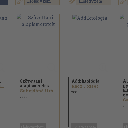
Előjegyzem
Előjegyzem
n
Szövettani
Addiktológia
Al
alapismeretek
gy
Horváth Gabriella...
Rácz József
El
Suhajdáné Urbán Veronika...
2001
gy
2005
Ga
201
Előjegyezhető
Előjegyezhető
El