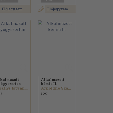
Előjegyzem
Előjegyzem
kalmazott
Alkalmazott
ógyszertan
kémia II.
Apáthy Istvánné...
Arnoldné Szabó Adrienne
07
2007