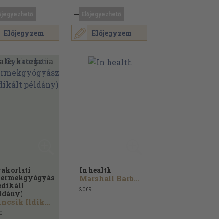
őjegyezhető
Előjegyezhető
Előjegyzem
Előjegyzem
akorlati
In health
ermekgyógyászat
Marshall Barbara Alexandra
edikált
2009
ldány)
Buncsik Ildikó...
0