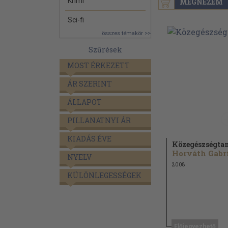
Krimi
MEGNÉZEM
Sci-fi
összes témakör >>
Szűrések
MOST ÉRKEZETT
ÁR SZERINT
ÁLLAPOT
PILLANATNYI ÁR
KIADÁS ÉVE
Közegészségta
NYELV
2008
KÜLÖNLEGESSÉGEK
Előjegyezhető