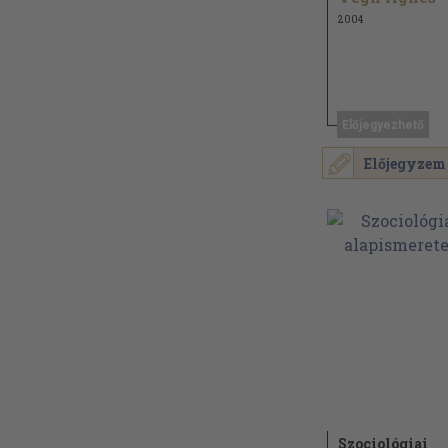
2004
Előjegyezhető
Előjegyzem
Szociológiai