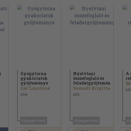
i
Gyógytorna
Nyelvtani
A 
gyakorlatok
összefoglaló és
re
gyűjteménye
feladatgyűjtemény
Gál Lászlóné
Somodi Brigitta
20
r
2016
2011
Előjegyezhető
Előjegyezhető
El