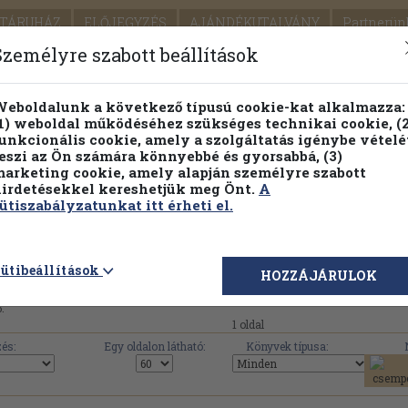
TÁRUHÁZ
ELŐJEGYZÉS
AJÁNDÉKUTALVÁNY
Partnerün
SZÁLLÍTÁS
SEGÍTSÉG
Személyre szabott beállítások
1.
Részletes kereső
Témaköri fa
eboldalunk a következő típusú cookie-kat alkalmazza:
1) weboldal működéséhez szükséges technikai cookie, (2
KIADV
unkcionális cookie, amely a szolgáltatás igénybe vételé
LEGNA
eszi az Ön számára könnyebbé és gyorsabbá, (3)
arketing cookie, amely alapján személyre szabott
PILLANATNYI ÁRAINK
FENNTARTHATÓ OLVASMÁN
irdetésekkel kereshetjük meg Önt.
A
ütiszabályzatunkat itt érheti el.
mmelweis Egyetem Egészségtudományi Kar művei, kön
ütibeállítások
HOZZÁJÁRULOK
.
1 oldal
és:
Egy oldalon látható:
Könyvek típusa: