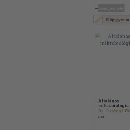
Előjegyezhető
Előjegyzem
Általános
mikrobiológia
2009