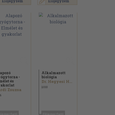
Előjegyzem
Előjegyzem
apozó
Alkalmazott
ógytorna -
biológia
mélet és
Dr. Hegyesi Hargita...
akorlat
2010
rdi Zsuzsa
6
őjegyezhető
Előjegyezhető