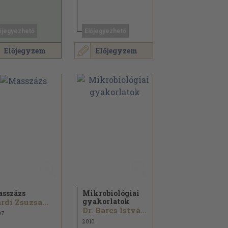
őjegyezhető
Előjegyezhető
Előjegyzem
Előjegyzem
sszázs
Mikrobiológiai
gyakorlatok
rdi Zsuzsa...
Dr. Barcs István...
07
2010