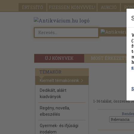
ÉRTESÍTŐ
FIZESSEN
KÖNYVVEL!
AUKCIÓ
PON
W
(
f
t
m
ÚJ KÖNYVEK
MOST ÉRKEZETT
h
s
TÉMAKÖR
Se
Kiemelt témaköreink
S
Dedikált, aláírt
kiadványok
1-36 találat, összesen 36
Regény, novella,
Rendez
elbeszélés
Gyermek- és ifjúsági
irodalom