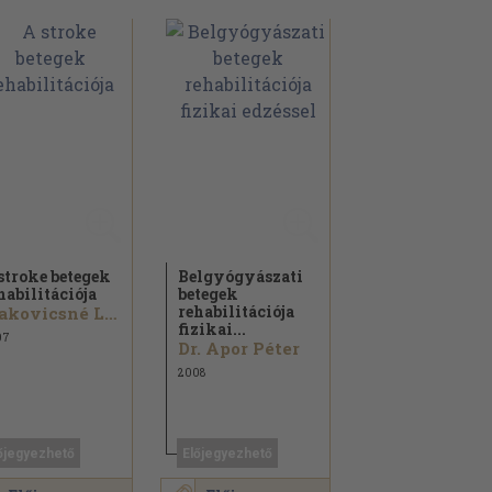
stroke betegek
Belgyógyászati
habilitációja
betegek
rehabilitációja
Makovicsné Landor Erika
fizikai...
07
Dr. Apor Péter
2008
őjegyezhető
Előjegyezhető