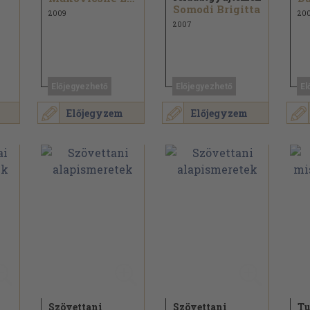
Somodi Brigitta
2009
20
2007
Előjegyezhető
Előjegyezhető
El
Előjegyzem
Előjegyzem
Szövettani
Szövettani
Tu