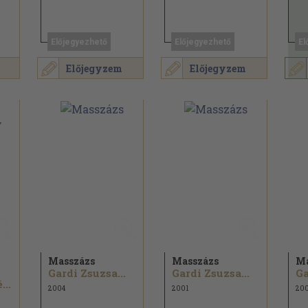
Előjegyezhető
Előjegyezhető
El
Előjegyzem
Előjegyzem
Masszázs
Masszázs
Ma
Gardi Zsuzsa...
Gardi Zsuzsa...
Ga
Szilágyi Erzsébet
2004
2001
20