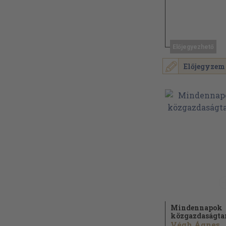
Előjegyezhető
Előjegyzem
Mindennapok
közgazdaságta
Végh Ágnes