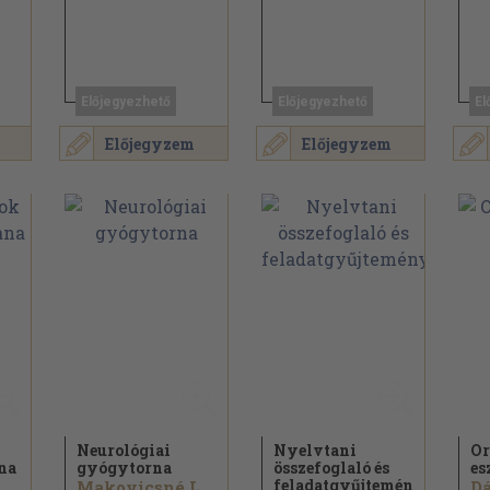
Előjegyezhető
Előjegyezhető
El
Előjegyzem
Előjegyzem
Neurológiai
Nyelvtani
Or
na
gyógytorna
összefoglaló és
es
feladatgyűjtemény
Makovicsné Landor Erika...