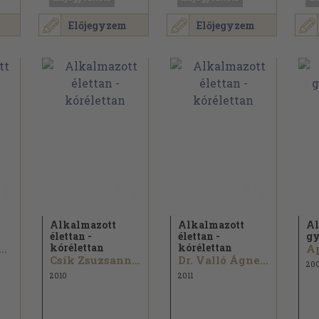
Előjegyzem
Előjegyzem
Alkalmazott
Alkalmazott
Al
élettan -
élettan -
gy
kórélettan
kórélettan
 Hegyesi Hargita...
Csík Zsuzsanna...
Dr. Valló Ágnes...
20
2010
2011