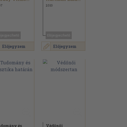
07
2010
őjegyezhető
Előjegyezhető
Előjegyzem
Előjegyzem
domány és
Védőnői