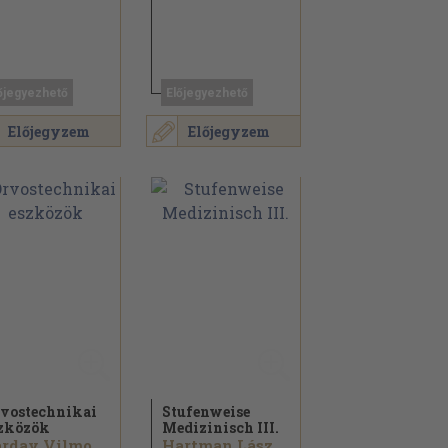
őjegyezhető
Előjegyezhető
Előjegyzem
Előjegyzem
vostechnikai
Stufenweise
zközök
Medizinisch III.
Dárday Vilmos...
Hartman Lászlóné...