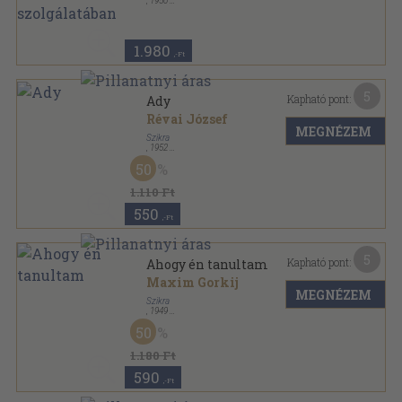
,
1950
Félvászon
,
228
oldal
1.980
,-Ft
5
Kapható pont:
Ady
Révai József
MEGNÉZEM
Szikra
,
1952
Fűzött papírkötés
,
130
oldal
50
1.110 Ft
550
,-Ft
5
Kapható pont:
Ahogy én tanultam
Maxim Gorkij
MEGNÉZEM
Szikra
,
1949
Félvászon
,
46
oldal
50
1.180 Ft
590
,-Ft