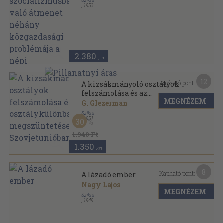
Szikra
demokratikus országokban
,
1953
Ragasztott papírkötés
,
35
oldal
2.380
,-Ft
12
Kapható pont:
A kizsákmányoló osztályok
felszámolása és az
MEGNÉZEM
osztálykülönbségek
G. Glezerman
megszüntetése a
Szikra
Szovjetunióban
,
1951
30
Vászon
,
479
oldal
1.940 Ft
1.350
,-Ft
8
Kapható pont:
A lázadó ember
Nagy Lajos
MEGNÉZEM
Szikra
,
1949
Félvászon
,
418
oldal