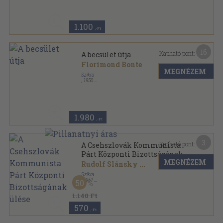
1.100
,-Ft
16
Kapható pont:
A becsület útja
Florimond Bonte
MEGNÉZEM
Szikra
,
1950
Félvászon
,
238
oldal
1.980
,-Ft
3
Kapható pont:
A Csehszlovák Kommunista
Párt Központi Bizottságának
MEGNÉZEM
ülése
Rudolf Slánsky
...
Szikra
,
1951
50
Ragasztott papírkötés
,
175
oldal
1.140 Ft
570
,-Ft