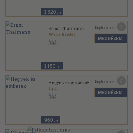
1.520
,-Ft
9
Kapható pont:
Ernst Thälmann
Willi Bredel
MEGNÉZEM
Szikra
,
1950
Fűzött papírkötés
,
184
oldal
1.180
,-Ft
8
Kapható pont:
Hegyek és emberek
Iljin
MEGNÉZEM
Szikra
,
1950
Félvászon
,
251
oldal
960
,-Ft