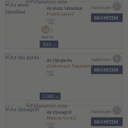
6
Kapható pont:
Az atom lázadása
Frank László
MEGNÉZEM
Szikra
,
1955
Tűzött kötés
,
207
oldal
50
Érdekes könyvek sorozat
840 Ft
420
,-Ft
9
Kapható pont:
Az ifjú gárda
Alekszandr Fagyejev
MEGNÉZEM
Szikra
,
1949
Félvászon
,
539
oldal
1.140
,-Ft
5
Kapható pont:
Az ifjúságról
Maxim Gorkij
MEGNÉZEM
Szikra
,
1950