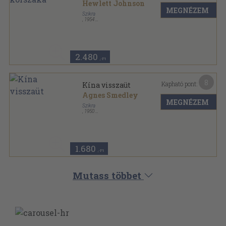
Hewlett Johnson
MEGNÉZEM
Szikra
,
1954
Fűzött keménykötés
,
245
oldal
2.480
,-Ft
8
Kapható pont:
Kína visszaüt
Agnes Smedley
MEGNÉZEM
Szikra
,
1950
Félvászon
,
274
oldal
1.680
,-Ft
Mutass többet