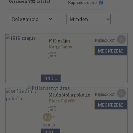
Összesen 732 találat
Kaphatók előre:
8
Kapható pont:
1919 május
Nagy Lajos
MEGNÉZEM
Szikra
,
1950
Félvászon
,
406
oldal
940
,-Ft
3
Kapható pont:
Milánótól a pokolig
Piero Caleffi
MEGNÉZEM
Szikra
,
1955
Fűzött papírkötés
,
239
oldal
60
Érdekes könyvek sorozat
940 Ft
370