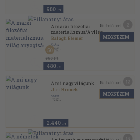
980
,-Ft
2
Kapható pont:
A marxi filozófiai
materializmus/A világ
MEGNÉZEM
anyagisága
Balogh Elemér
Szikra
,
1954
50
Fűzött papírkötés
,
91
oldal
960 Ft
480
,-Ft
12
Kapható pont:
A mi nagy világunk
Jirí Hronek
MEGNÉZEM
Szikra
,
1952
Fűzött keménykötés
,
149
oldal
2.440
,-Ft
15
Kapható pont: