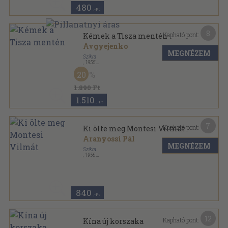
480
,-Ft
8
Kapható pont:
Kémek a Tisza mentén
Avgyejenko
MEGNÉZEM
Szikra
,
1955
Fűzött papírkötés
,
232
oldal
20
Érdekes könyvek sorozat
1.890 Ft
1.510
,-Ft
7
Kapható pont:
Ki ölte meg Montesi Vilmát
Aranyossi Pál
MEGNÉZEM
Szikra
,
1956
Tűzött kötés
,
207
oldal
Érdekes könyvek sorozat
840
,-Ft
12
Kapható pont:
Kína új korszaka