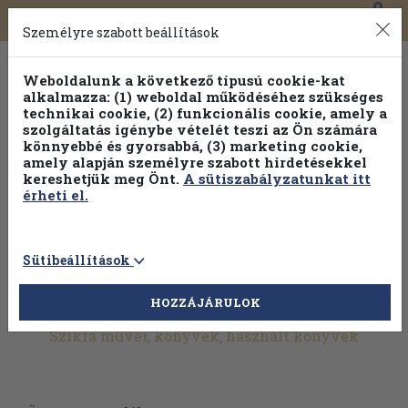
0
Toggle
Főmenü
Könyveink
navigation
Személyre szabott beállítások
Weboldalunk a következő típusú cookie-kat
alkalmazza: (1) weboldal működéséhez szükséges
technikai cookie, (2) funkcionális cookie, amely a
szolgáltatás igénybe vételét teszi az Ön számára
könnyebbé és gyorsabbá, (3) marketing cookie,
amely alapján személyre szabott hirdetésekkel
kereshetjük meg Önt.
A sütiszabályzatunkat itt
érheti el.
Sütibeállítások
HOZZÁJÁRULOK
További szűrők
Szikra művei, könyvek, használt könyvek