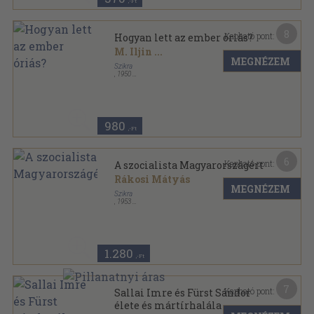
,-Ft
8
Kapható pont:
Hogyan lett az ember óriás?
M. Iljin
...
MEGNÉZEM
Szikra
,
1950
Félvászon
,
579
oldal
980
,-Ft
6
Kapható pont:
A szocialista Magyarországért
Rákosi Mátyás
MEGNÉZEM
Szikra
,
1953
Fűzött keménykötés
,
356
oldal
1.280
,-Ft
7
Kapható pont:
Sallai Imre és Fürst Sándor
élete és mártírhalála