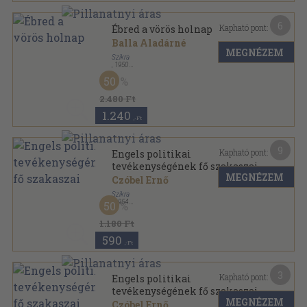
6
Kapható pont:
Ébred a vörös holnap
Balla Aladárné
MEGNÉZEM
Szikra
,
1950
Ragasztott papírkötés
,
79
oldal
50
2.480 Ft
1.240
,-Ft
9
Kapható pont:
Engels politikai
tevékenységének fő szakaszai
MEGNÉZEM
Czóbel Ernő
Szikra
,
1954
50
Fűzött keménykötés
,
104
oldal
1.180 Ft
590
,-Ft
3
Kapható pont:
Engels politikai
tevékenységének fő szakaszai
MEGNÉZEM
Czóbel Ernő