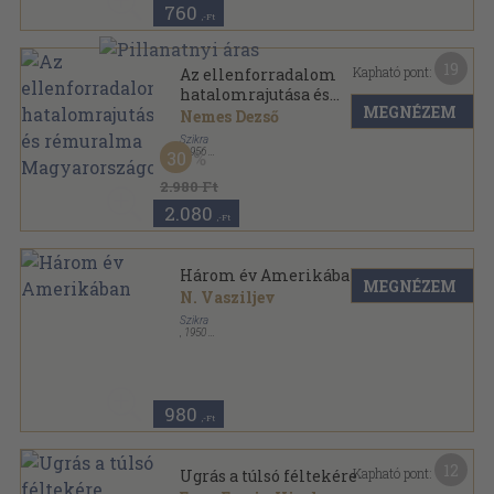
760
,-Ft
19
Kapható pont:
Az ellenforradalom
hatalomrajutása és
MEGNÉZEM
rémuralma Magyarországon
Nemes Dezső
Szikra
,
1956
30
Fűzött keménykötés
,
476
oldal
Iratok az ellenforradalom történetéhez sorozat
2.980 Ft
2.080
,-Ft
Három év Amerikában
MEGNÉZEM
N. Vasziljev
Szikra
,
1950
Félvászon
,
291
oldal
980
,-Ft
12
Kapható pont:
Ugrás a túlsó féltekére