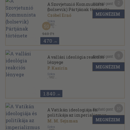
2
Kapható pont:
A Szovjetunió Kommunista
(bolsevik) Pártjának története
MEGNÉZEM
Czóbel Ernő
Szikra
,
1953
50
Vászon
,
468
oldal
940 Ft
470
,-Ft
9
Kapható pont:
A vallási ideológia reakciós
lényege
MEGNÉZEM
P. Kasirin
Szikra
,
1952
Ragasztott papírkötés
,
90
oldal
1.840
,-Ft
10
Kapható pont:
A Vatikán ideologiája és
politikája az imperializmus
MEGNÉZEM
szolgálatában
M. M. Sejnman
Szikra