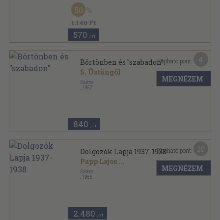
Fűzött papírkötés
,
284
oldal
50
1.140 Ft
570
,-Ft
4
Kapható pont:
Börtönben és "szabadon"
S. Üstüngöl
MEGNÉZEM
Szikra
,
1952
Tűzött kötés
,
99
oldal
840
,-Ft
20
Kapható pont:
Dolgozók Lapja 1937-1938
Papp Lajos
...
MEGNÉZEM
Szikra
,
1955
Félvászon
,
151
oldal
Dolgozók Lapja sorozat
2.480
,-Ft