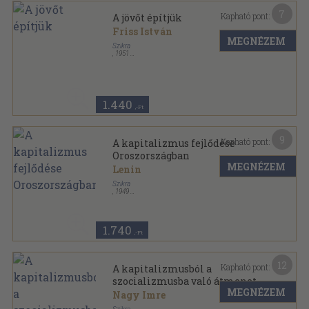
7
Kapható pont:
A jövőt építjük
Friss István
MEGNÉZEM
Szikra
,
1951
Félvászon
,
252
oldal
1.440
,-Ft
9
Kapható pont:
A kapitalizmus fejlődése
Oroszországban
MEGNÉZEM
Lenin
Szikra
,
1949
Vászon
,
708
oldal
1.740
,-Ft
12
Kapható pont:
A kapitalizmusból a
szocializmusba való átmenet
MEGNÉZEM
néhány közgazdasági
Nagy Imre
problémája a népi