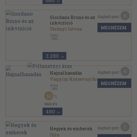
680
,-Ft
16
Kapható pont:
Giordano Bruno és az
inkvizíció
MEGNÉZEM
Terényi István
Szikra
,
1952
Fűzött papírkötés
,
150
oldal
3.280
,-Ft
4
Kapható pont:
Hajnalhasadás
Vagyim Kozsevnyikov
MEGNÉZEM
Szikra
,
1956
Félvászon
,
271
oldal
50
960 Ft
480
,-Ft
5
Kapható pont:
Hegyek és emberek
Iljin