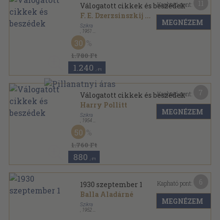
11
Kapható pont:
Válogatott cikkek és beszédek
F. E. Dzerzsinszkij
...
MEGNÉZEM
Szikra
,
1951
Félvászon
,
390
oldal
30
1.780 Ft
1.240
,-Ft
7
Kapható pont:
Válogatott cikkek és beszédek
Harry Pollitt
MEGNÉZEM
Szikra
,
1954
Fűzött keménykötés
,
263
oldal
50
1.760 Ft
880
,-Ft
6
Kapható pont:
1930 szeptember 1
Balla Aladárné
MEGNÉZEM
Szikra
,
1952
Fűzött keménykötés
,
138
oldal