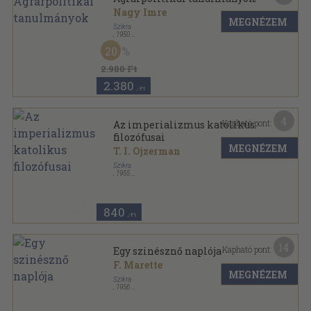
Nagy Imre
MEGNÉZEM
Szikra
,
1950
Félvászon
,
404
oldal
20
2.980 Ft
2.380
,-Ft
4
Kapható pont:
Az imperializmus katolikus
filozófusai
MEGNÉZEM
T. I. Ojzerman
Szikra
,
1955
Tűzött kötés
,
47
oldal
Népszerű filozófiai füzetek sorozat
840
,-Ft
14
Kapható pont:
Egy szinésznő naplója
F. Marette
MEGNÉZEM
Szikra
,
1956
Tűzött kötés
,
199
oldal
Érdekes könyvek sorozat