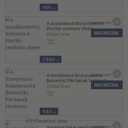
sorozat
960
,-Ft
15
Kapható pont:
A munkásosztály helyzete a
Horthy-rendszer idején
MEGNÉZEM
Kádár Iván
Szikra
,
1956
Félvászon
,
334
oldal
1.840
,-Ft
8
Kapható pont:
A Szovjetunió Kommunista
(bolsevik) Pártjának története
MEGNÉZEM
Czóbel Ernő
Szikra
,
1951
Vászon
,
468
oldal
940
,-Ft
12
Kapható pont:
Agrárpolitikai tanulmányok