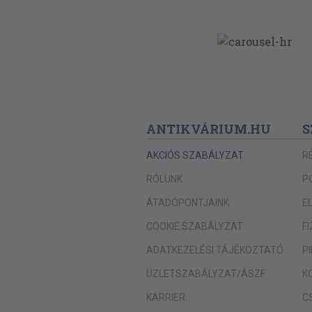
ANTIKVÁRIUM.HU
S
AKCIÓS SZABÁLYZAT
R
RÓLUNK
P
ÁTADÓPONTJAINK
E
COOKIE SZABÁLYZAT
F
ADATKEZELÉSI TÁJÉKOZTATÓ
P
ÜZLETSZABÁLYZAT/ÁSZF
K
KARRIER
C