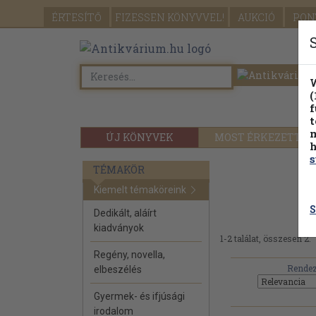
ÉRTESÍTŐ
FIZESSEN
KÖNYVVEL!
AUKCIÓ
PON
W
(
f
t
m
ÚJ KÖNYVEK
MOST ÉRKEZETT
h
s
TÉMAKÖR
Kiemelt témaköreink
S
Dedikált, aláírt
kiadványok
1-2 találat, összesen 2.
Regény, novella,
Rendez
elbeszélés
Gyermek- és ifjúsági
irodalom