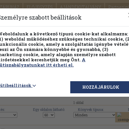
TÁRUHÁZ
ELŐJEGYZÉS
AJÁNDÉKUTALVÁNY
Partnerün
SZÁLLÍTÁS
SEGÍTSÉG
Személyre szabott beállítások
1.
Részletes kereső
Témaköri fa
eboldalunk a következő típusú cookie-kat alkalmazza:
1) weboldal működéséhez szükséges technikai cookie, (2
KIADV
unkcionális cookie, amely a szolgáltatás igénybe vételé
LEGNA
eszi az Ön számára könnyebbé és gyorsabbá, (3)
arketing cookie, amely alapján személyre szabott
PILLANATNYI ÁRAINK
FENNTARTHATÓ OLVASMÁN
irdetésekkel kereshetjük meg Önt.
A
ütiszabályzatunkat itt érheti el.
Szirmai-Archive művei, könyvek, használ
ütibeállítások
HOZZÁJÁRULOK
1 oldal
és:
Egy oldalon látható:
Könyvek típusa: