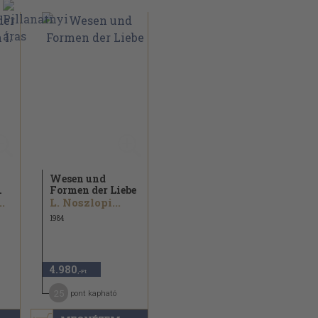
Wesen und
.
Formen der Liebe
..
L. Noszlopi...
1984
4.980
,-Ft
25
pont kapható