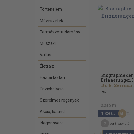
Történelem
Művészetek
Természettudomány
Műszaki
Vallás
Életrajz
Biographie der
Háztartástan
Erinnerungen I
Dr. E. Szirmai.
Pszichológia
1981
Szerelmes regények
3.340 Ft
Akció, kaland
60
1.330
,-Ft
Idegennyelv
7
pont kapható