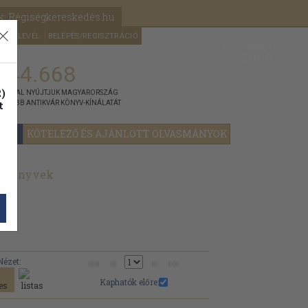
k: Régiségkereskedés.hu
A kosaram
HÍRLEVÉL
BELÉPÉS/REGISZTRÁCIÓ
MÉG
0
5000
Ft
144.668
)
ÁNNYAL NYÚJTJUK MAGYARORSZÁG
t
GYOBB ANTIKVÁR KÖNYV-KÍNÁLATÁT
YOK
KÖTELEZŐ ÉS AJÁNLOTT OLVASMÁNYOK
t könyvek
Nézet:
Kaphatók előre: