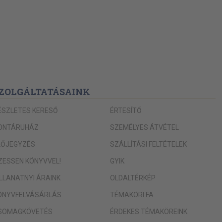
ZOLGÁLTATÁSAINK
ÉSZLETES KERESŐ
ÉRTESÍTŐ
ONTÁRUHÁZ
SZEMÉLYES ÁTVÉTEL
LŐJEGYZÉS
SZÁLLÍTÁSI FELTÉTELEK
IZESSEN KÖNYVVEL!
GYIK
ILLANATNYI ÁRAINK
OLDALTÉRKÉP
ÖNYVFELVÁSÁRLÁS
TÉMAKÖRI FA
SOMAGKÖVETÉS
ÉRDEKES TÉMAKÖREINK