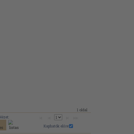
1 oldal
Nézet:
Kaphatók előre: