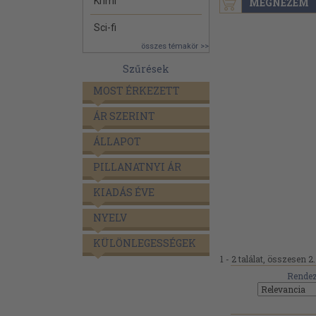
Krimi
MEGNÉZEM
Sci-fi
összes témakör >>
Szűrések
MOST ÉRKEZETT
ÁR SZERINT
ÁLLAPOT
PILLANATNYI ÁR
KIADÁS ÉVE
NYELV
KÜLÖNLEGESSÉGEK
1 - 2 találat, összesen 2.
Rendez