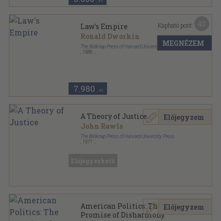
,-Ft
40
Kapható pont:
Law's Empire
Ronald Dworkin
MEGNÉZEM
The Belknap Press of Harvard University Press
,
1986
Ragasztott papírkötés
,
470
oldal
7.980
,-Ft
A Theory of Justice
Előjegyzem
John Rawls
The Belknap Press of Harvard University Press
,
1971
Ragasztott papírkötés
,
607
oldal
Előjegyezhető
American Politics: The
Előjegyzem
Promise of Disharmony