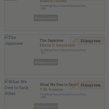
Roberto Calasso
The Belknap Press of Harvard University Press
,
1994
Vászon
,
385
oldal
Előjegyezhető
The Japanese
Előjegyzem
Edwin O. Reischauer
The Belknap Press of Harvard University Press
,
1977
Vászon
,
443
oldal
Előjegyezhető
What We Owe to Each Other
Előjegyzem
T. M. Scanlon
The Belknap Press of Harvard University Press
,
1998
Fűzött keménykötés
,
420
oldal
Előjegyezhető