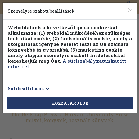
0
Toggle
Főmenü
Könyveink
navigation
Személyre szabott beállítások
Weboldalunk a következő típusú cookie-kat
alkalmazza: (1) weboldal működéséhez szükséges
technikai cookie, (2) funkcionális cookie, amely a
szolgáltatás igénybe vételét teszi az Ön számára
könnyebbé és gyorsabbá, (3) marketing cookie,
amely alapján személyre szabott hirdetésekkel
kereshetjük meg Önt.
A sütiszabályzatunkat itt
érheti el.
Sütibeállítások
HOZZÁJÁRULOK
További szűrők
The Belknap Press of Harvard University Press
művei, könyvek, használt könyvek