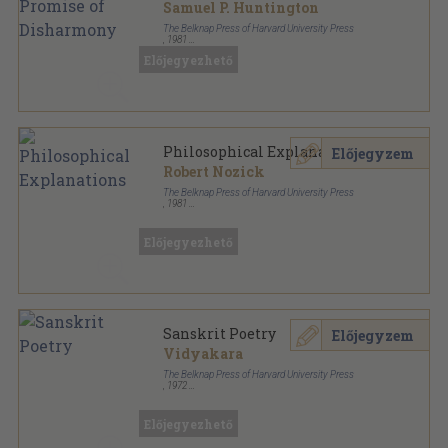
Samuel P. Huntington
The Belknap Press of Harvard University Press
,
1981
Ragasztott papírkötés
,
303
oldal
Előjegyezhető
Philosophical Explanations
Előjegyzem
Robert Nozick
The Belknap Press of Harvard University Press
,
1981
Ragasztott papírkötés
,
764
oldal
Előjegyezhető
Sanskrit Poetry
Előjegyzem
Vidyakara
The Belknap Press of Harvard University Press
,
1972
Ragasztott papírkötés
,
346
oldal
Előjegyezhető