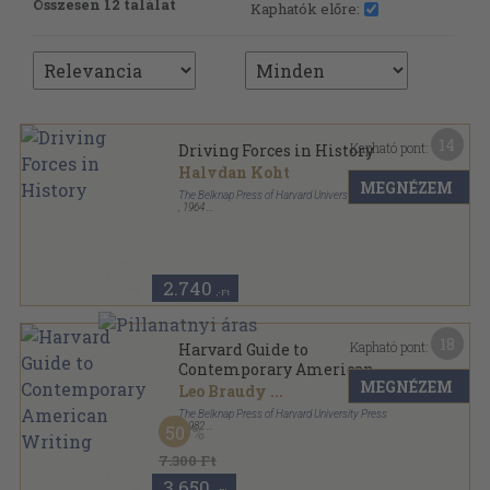
Összesen 12 találat
Kaphatók előre:
14
Kapható pont:
Driving Forces in History
Halvdan Koht
MEGNÉZEM
The Belknap Press of Harvard University Press
,
1964
Vászon
,
217
oldal
2.740
,-Ft
18
Kapható pont:
Harvard Guide to
Contemporary American
MEGNÉZEM
Writing
Leo Braudy
...
The Belknap Press of Harvard University Press
,
1982
50
Ragasztott papírkötés
,
618
oldal
7.300 Ft
3.650