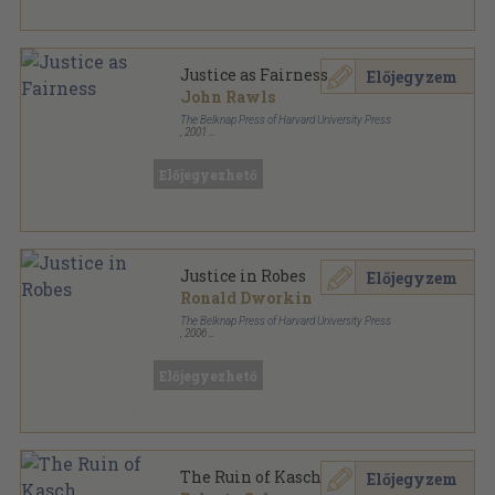
Justice as Fairness
Előjegyzem
John Rawls
The Belknap Press of Harvard University Press
,
2001
Ragasztott papírkötés
,
214
oldal
Előjegyezhető
Justice in Robes
Előjegyzem
Ronald Dworkin
The Belknap Press of Harvard University Press
,
2006
Fűzött kemény papírkötés
,
308
oldal
Előjegyezhető
The Ruin of Kasch
Előjegyzem