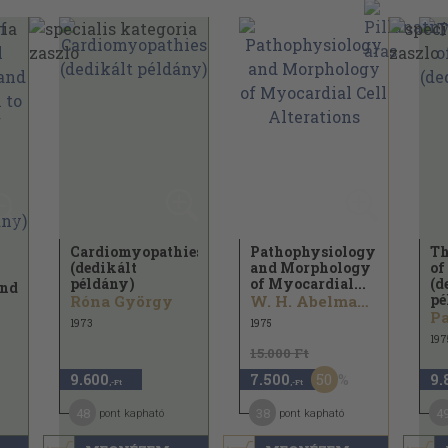
Cardiomyopathies
Pathophysiology
Th
(dedikált
and Morphology
of
példány)
of Myocardial...
(d
and
pé
Róna György
W. H. Abelmann...
Pa
1973
1975
197
15.000 Ft
50
9.600
7.500
9.
,-Ft
,-Ft
48
38
4
pont kapható
pont kapható