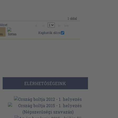
1 oldal
Nézet:
Kaphatók előre:
ELÉRHETŐSÉGEINK