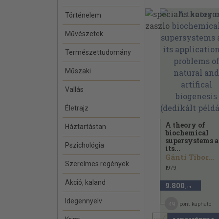
Történelem
Művészetek
Természettudomány
Műszaki
Vallás
Életrajz
A theory of
Háztartástan
biochemical
supersystems 
Pszichológia
its...
Gánti Tibor...
Szerelmes regények
1979
Akció, kaland
9.800
,-Ft
Idegennyelv
49
pont kapható