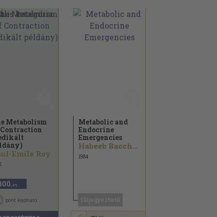
e Metabolism
Metabolic and
 Contraction
Endocrine
edikált
Emergencies
ldány)
Habeeb Bacchus
ul-Emile Roy
1984
5
800
,-Ft
9
Előjegyezhető
pont kapható