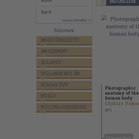
Krimi
MEGNÉZEM
Sci-fi
összes témakör >>
Szűrések
MOST ÉRKEZETT
ÁR SZERINT
ÁLLAPOT
PILLANATNYI ÁR
KIADÁS ÉVE
Photographic
anatomy of the
NYELV
human body
KÜLÖNLEGESSÉGEK
1971
Előjegyezhető