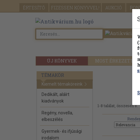
ÉRTESÍTŐ
FIZESSEN
KÖNYVVEL!
AUKCIÓ
PON
W
(
f
t
m
ÚJ KÖNYVEK
MOST ÉRKEZETT
h
s
TÉMAKÖR
Kiemelt témaköreink
S
Dedikált, aláírt
kiadványok
1-8 találat, összesen 8.
Regény, novella,
Rendez
elbeszélés
Gyermek- és ifjúsági
irodalom