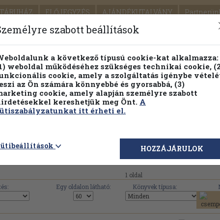
TÁRUHÁZ
ELŐJEGYZÉS
AJÁNDÉKUTALVÁNY
Partnerün
SZÁLLÍTÁS
SEGÍTSÉG
Személyre szabott beállítások
1.
Részletes kereső
Témaköri fa
eboldalunk a következő típusú cookie-kat alkalmazza:
1) weboldal működéséhez szükséges technikai cookie, (2
KIADV
unkcionális cookie, amely a szolgáltatás igénybe vételé
LEGNA
eszi az Ön számára könnyebbé és gyorsabbá, (3)
arketing cookie, amely alapján személyre szabott
PILLANATNYI ÁRAINK
FENNTARTHATÓ OLVASMÁN
irdetésekkel kereshetjük meg Önt.
A
ütiszabályzatunkat itt érheti el.
University Park Press művei, könyvek, hasz
ütibeállítások
HOZZÁJÁRULOK
1 oldal
és:
Egy oldalon látható:
Könyvek típusa: