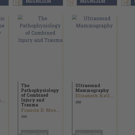
MEGNÉZEM
MEGNÉZEM
The
Ultrasound
Pathophysiology
Mammography
of Combined
Elizabeth Kelly-Fry...
Injury and
Chihiro Yokochi
1985
Trauma
Francis D. Moore...
1985
Előjegyezhető
Előjegyezhető