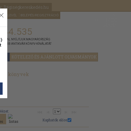
k: Régiségkereskedés.hu
A kosaram
HÍRLEVÉL
BELÉPÉS/REGISZTRÁCIÓ
MÉG
0
5000
Ft
144.535
)
ÁNNYAL NYÚJTJUK MAGYARORSZÁG
t
GYOBB ANTIKVÁR KÖNYV-KÍNÁLATÁT
YOK
KÖTELEZŐ ÉS AJÁNLOTT OLVASMÁNYOK
nált könyvek
Nézet:
Kaphatók előre: