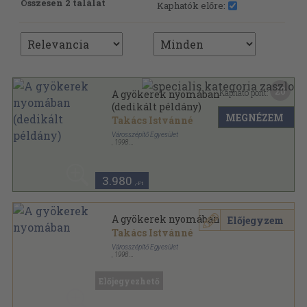
Összesen 2 találat
Kaphatók előre:
20
Kapható pont:
A gyökerek nyomában
(dedikált példány)
MEGNÉZEM
Takács Istvánné
Városszépítő Egyesület
,
1998
Ragasztott papírkötés
,
128
oldal
Helytörténeti sorozat sorozat
3.980
,-Ft
A gyökerek nyomában
Előjegyzem
Takács Istvánné
Városszépítő Egyesület
,
1998
Ragasztott papírkötés
,
128
oldal
Helytörténeti sorozat sorozat
Előjegyezhető