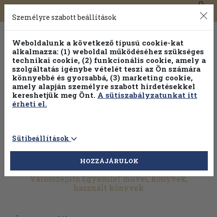
0
Toggle
Főmenü
Könyveink
navigation
Személyre szabott beállítások
Weboldalunk a következő típusú cookie-kat
alkalmazza: (1) weboldal működéséhez szükséges
technikai cookie, (2) funkcionális cookie, amely a
szolgáltatás igénybe vételét teszi az Ön számára
könnyebbé és gyorsabbá, (3) marketing cookie,
amely alapján személyre szabott hirdetésekkel
kereshetjük meg Önt.
A sütiszabályzatunkat itt
érheti el.
Sütibeállítások
HOZZÁJÁRULOK
További szűrők
Városszépítő Egyesület művei, könyvek,
használt könyvek