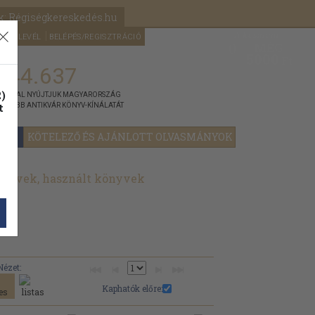
k: Régiségkereskedés.hu
A kosaram
HÍRLEVÉL
BELÉPÉS/REGISZTRÁCIÓ
MÉG
0
5000
Ft
144.637
)
ÁNNYAL NYÚJTJUK MAGYARORSZÁG
t
GYOBB ANTIKVÁR KÖNYV-KÍNÁLATÁT
YOK
KÖTELEZŐ ÉS AJÁNLOTT OLVASMÁNYOK
önyvek, használt könyvek
Nézet:
Kaphatók előre: