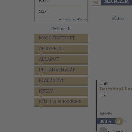
Krimi
MEGNÉZEM
Sci-fi
összes témakör >>
Szűrések
MOST ÉRKEZETT
ÁR SZERINT
ÁLLAPOT
PILLANATNYI ÁR
KIADÁS ÉVE
Ják
NYELV
1964
KÜLÖNLEGESSÉGEK
960 Ft
60
380
,-Ft
6
pont kapható