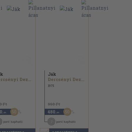
ák
Ják
Dercsényi Dezső
Dercsényi Dezső
1975
0 Ft
960 Ft
50
50
0
480
,-Ft
,-Ft
7
pont kapható
pont kapható