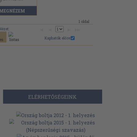
MEGNÉZEM
1 oldal
Nézet:
Kaphatók előre:
ELÉRHETŐSÉGEINK