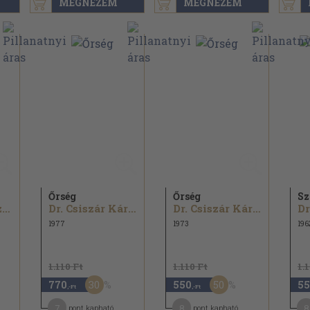
MEGNÉZEM
MEGNÉZEM
Őrség
Őrség
Sz
Dercsényi Dezső
Dr. Csiszár Károly
Dr. Csiszár Károly
1977
1973
196
1.110 Ft
1.110 Ft
1.
30
50
770
550
55
,-Ft
,-Ft
7
8
8
pont kapható
pont kapható