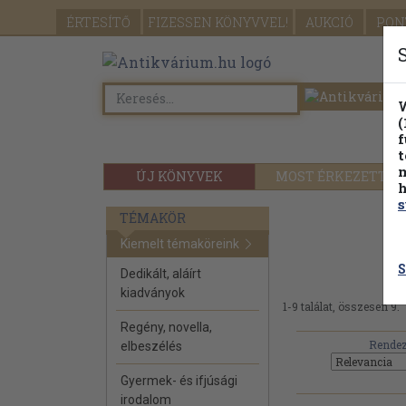
ÉRTESÍTŐ
FIZESSEN
KÖNYVVEL!
AUKCIÓ
PON
W
(
f
t
m
ÚJ KÖNYVEK
MOST ÉRKEZETT
h
s
TÉMAKÖR
Va
Kiemelt témaköreink
S
Dedikált, aláírt
kiadványok
1-9 találat, összesen 9.
Regény, novella,
Rendez
elbeszélés
Gyermek- és ifjúsági
irodalom