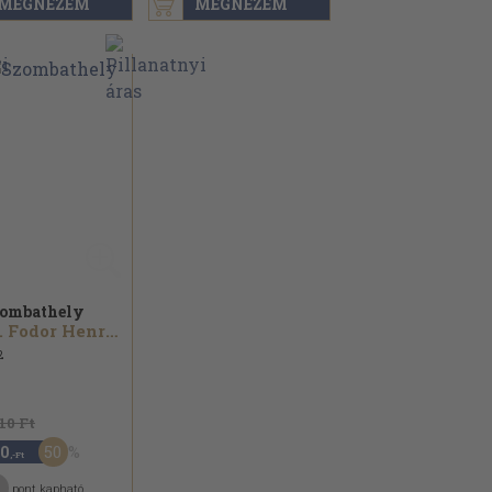
MEGNÉZEM
MEGNÉZEM
ombathely
Dr. Fodor Henrik...
2
110 Ft
50
0
,-Ft
pont kapható