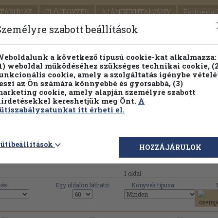
TÁRUHÁZ
ELŐJEGYZÉS
AJÁNDÉKUTALVÁNY
Partnerün
SZÁLLÍTÁS
SEGÍTSÉG
Személyre szabott beállítások
1.
Részletes kereső
Témaköri fa
eboldalunk a következő típusú cookie-kat alkalmazza:
1) weboldal működéséhez szükséges technikai cookie, (2
KIADV
unkcionális cookie, amely a szolgáltatás igénybe vételé
LEGNA
eszi az Ön számára könnyebbé és gyorsabbá, (3)
arketing cookie, amely alapján személyre szabott
PILLANATNYI ÁRAINK
FENNTARTHATÓ OLVASMÁN
irdetésekkel kereshetjük meg Önt.
A
ütiszabályzatunkat itt érheti el.
s Megye Tanácsának Idegenforgalmi Hivatala művei, k
ütibeállítások
HOZZÁJÁRULOK
1 oldal
és:
Egy oldalon látható:
Könyvek típusa: