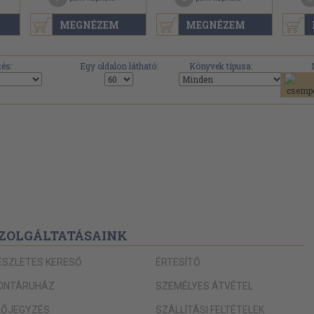
MEGNÉZEM
MEGNÉZEM
és:
Egy oldalon látható:
Könyvek típusa:
ZOLGÁLTATÁSAINK
ÉSZLETES KERESŐ
ÉRTESÍTŐ
ONTÁRUHÁZ
SZEMÉLYES ÁTVÉTEL
LŐJEGYZÉS
SZÁLLÍTÁSI FELTÉTELEK