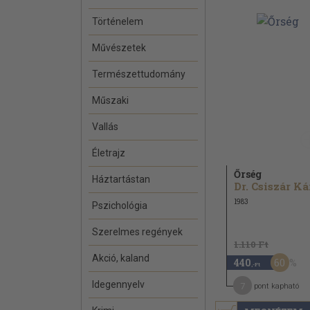
Történelem
Művészetek
Természettudomány
Műszaki
Vallás
Életrajz
Őrség
Háztartástan
1983
Pszichológia
Szerelmes regények
1.110 Ft
Akció, kaland
60
440
,-Ft
Idegennyelv
7
pont kapható