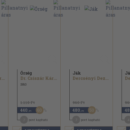
Őrség
Ják
J
Dr. Csiszár Károly
Dr. Csiszár Károly
Dercsényi Dezső
1980
1.110 Ft
960 Ft
96
60
50
440
480
48
,-Ft
,-Ft
7
7
4
pont kapható
pont kapható