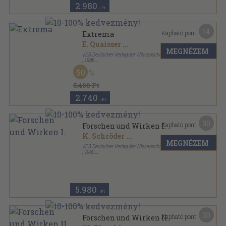
2.980
,-Ft
14
Kapható pont:
Extrema
E. Quaisser
...
MEGNÉZEM
VEB Deutscher Verlag der Wissenschaften
,
1986
Ragasztott papírkötés
,
146
oldal
50
5.480 Ft
2.740
,-Ft
30
Kapható pont:
Forschen und Wirken I.
K. Schröder
...
MEGNÉZEM
VEB Deutscher Verlag der Wissenschaften
,
1960
Vászon
,
813
oldal
5.980
,-Ft
30
Kapható pont:
Forschen und Wirken II.