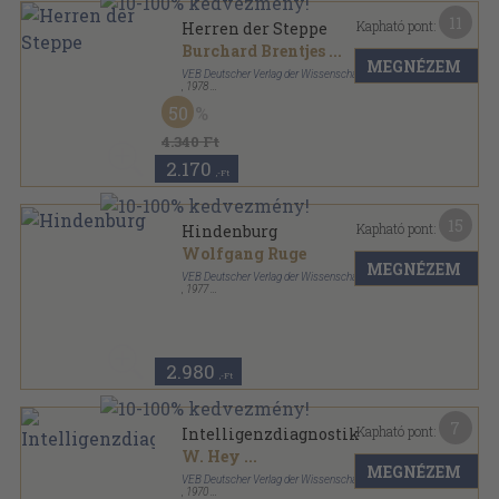
11
Kapható pont:
Herren der Steppe
Burchard Brentjes
...
MEGNÉZEM
VEB Deutscher Verlag der Wissenschaften
,
1978
Vászon
,
189
oldal
50
4.340 Ft
2.170
,-Ft
15
Kapható pont:
Hindenburg
Wolfgang Ruge
MEGNÉZEM
VEB Deutscher Verlag der Wissenschaften
,
1977
Vászon
,
488
oldal
2.980
,-Ft
7
Kapható pont:
Intelligenzdiagnostik
W. Hey
...
MEGNÉZEM
VEB Deutscher Verlag der Wissenschaften
,
1970