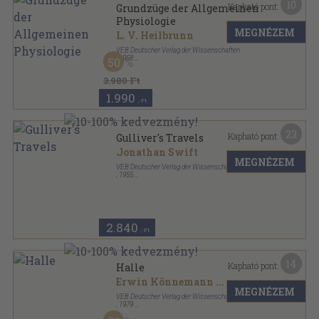
10
Kapható pont:
Grundzüge der Allgemeinen
Physiologie
MEGNÉZEM
L. V. Heilbrunn
VEB Deutscher Verlag der Wissenschaften
,
1958
50
Vászon
,
787
oldal
Hochschulbücher für Biologie sorozat
3.980 Ft
1.990
,-Ft
23
Kapható pont:
Gulliver's Travels
Jonathan Swift
MEGNÉZEM
VEB Deutscher Verlag der Wissenschaften
,
1955
Félvászon
,
414
oldal
Englisch-Amerikanische Bibliothek sorozat
2.840
,-Ft
14
Kapható pont:
Halle
Erwin Könnemann
...
MEGNÉZEM
VEB Deutscher Verlag der Wissenschaften
,
1979
Vászon
,
182
oldal