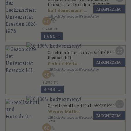
Universität Dresden 1828-1978
MEGNÉZEM
Rolf Sonnemann
...
VEB Deutscher Verlag der Wissenschaften
,
1978
50
Vászon
,
468
oldal
3.960 Ft
1.980
,-Ft
25
Kapható pont:
Geschichte der Universität
Rostock I-II.
MEGNÉZEM
Gerhard Heitz
...
VEB Deutscher Verlag der Wissenschaften
50
Vászon
,
701
oldal
9.800 Ft
4.900
,-Ft
5
Kapható pont:
Gesellschaft und Fortschritt
Werner Müller
MEGNÉZEM
VEB Deutscher Verlag der Wissenschaften
,
1966
Félvászon
,
281
oldal
60