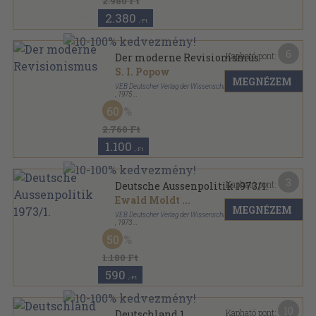
2.980 Ft
2.380
,-Ft
6
Kapható pont:
Der moderne Revisionismus
S. I. Popow
MEGNÉZEM
VEB Deutscher Verlag der Wissenschaften
,
1975
Ragasztott papírkötés
,
125
oldal
60
Weltanschauung heute sorozat
2.760 Ft
1.100
,-Ft
3
Kapható pont:
Deutsche Aussenpolitik 1973/1.
Ewald Moldt
...
MEGNÉZEM
VEB Deutscher Verlag der Wissenschaften
,
1973
Ragasztott papírkötés
,
245
oldal
50
Deutsche Aussenpolitik sorozat
1.180 Ft
590
,-Ft
10
Kapható pont:
Deutschland 1.