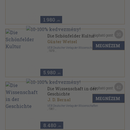
Tűzött kötés
,
42
oldal
Illustrierte Historische hefte sorozat
1.980
,-Ft
30
Kapható pont:
Die Schönfelder Kultur
Günter Wetzel
MEGNÉZEM
VEB Deutscher Verlag der Wissenschaften
,
1979
Félvászon
,
304
oldal
Veröffentlichungen des Landesmuseums für
Vogeschichte in Halle sorozat
5.980
,-Ft
42
Kapható pont:
Die Wissenschaft in der
Geschichte
MEGNÉZEM
J. D. Bernal
VEB Deutscher Verlag der Wissenschaften
,
1961
Vászon
,
963
oldal
8.480
,-Ft