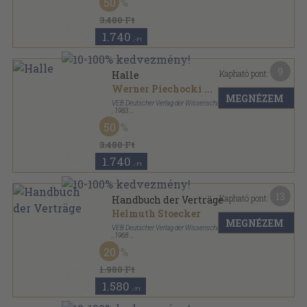
50
3.480 Ft
1.740
,-Ft
9
Kapható pont:
Halle
Werner Piechocki
...
MEGNÉZEM
VEB Deutscher Verlag der Wissenschaften
,
1983
Vászon
,
196
oldal
50
3.480 Ft
1.740
,-Ft
13
Kapható pont:
Handbuch der Verträge
Helmuth Stoecker
MEGNÉZEM
VEB Deutscher Verlag der Wissenschaften
,
1968
Vászon
,
787
oldal
20
1.980 Ft
1.580
,-Ft