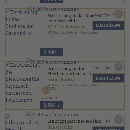
,-Ft
15
Kapható pont:
Einführung in das Studium
der Geschichte
MEGNÉZEM
Walther Eckermann
VEB Deutscher Verlag der Wissenschaften
,
1966
Vászon
,
535
oldal
2.980
,-Ft
13
Kapható pont:
Einführung in die
Elektronentheorie organisch-
MEGNÉZEM
chemischer Reaktionen
Heinz Becker
VEB Deutscher Verlag der Wissenschaften
,
1965
60
Fűzött keménykötés
,
501
oldal
6.480 Ft
2.590
,-Ft
14
Kapható pont:
Ethnographisches Mosaik
Günter Guhr