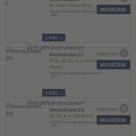
Dr. Karl-Heinz Otto
MEGNÉZEM
VEB Deutscher Verlag der Wissenschaften
,
1960
Félvászon
,
202
oldal
Lehrbuch der deutschen Geschichte sorozat
1.940
,-Ft
10
Kapható pont:
Deutschland 2/1
Prof. Dr. Dr. h. c. mult. Stern
MEGNÉZEM
Stern
...
VEB Deutscher Verlag der Wissenschaften
,
1970
Félvászon
,
300
oldal
Lehrbuch der deutschen Geschichte sorozat
1.940
,-Ft
10
Kapható pont:
Deutschland 2/2
Dr. Dr. h. c. Leo Stern
...
MEGNÉZEM
VEB Deutscher Verlag der Wissenschaften
,
1965
Félvászon
,
291
oldal
Lehrbuch der deutschen Geschichte sorozat