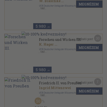
W. Blaschke
...
MEGNÉZEM
VEB Deutscher Verlag der Wissenschaften
,
1960
Vászon
,
979
oldal
5.980
,-Ft
30
Kapható pont:
Forschen und Wirken III.
K. Hager
...
MEGNÉZEM
VEB Deutscher Verlag der Wissenschaften
,
1960
Vászon
,
769
oldal
5.980
,-Ft
7
Kapható pont:
Friedrich II. von Preußen
Ingrid Mittenzwei
MEGNÉZEM
VEB Deutscher Verlag der Wissenschaften
,
1980
Fűzött kemény papírkötés
,
224
oldal
50