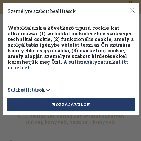
0
Toggle
Főmenü
Könyveink
navigation
Személyre szabott beállítások
Weboldalunk a következő típusú cookie-kat
alkalmazza: (1) weboldal működéséhez szükséges
technikai cookie, (2) funkcionális cookie, amely a
szolgáltatás igénybe vételét teszi az Ön számára
könnyebbé és gyorsabbá, (3) marketing cookie,
Válogasson több mint 1.000.000 kiadványunk közül
10-
amely alapján személyre szabott hirdetésekkel
100% kedvezménnyel!
kereshetjük meg Önt.
A sütiszabályzatunkat itt
érheti el.
Sütibeállítások
HOZZÁJÁRULOK
További szűrők
VEB Deutscher Verlag der Wissenschaften
művei, könyvek, használt könyvek