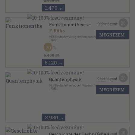
2.940 Ft
1.470
,-Ft
26
Kapható pont:
Funktionentheorie
F. Rühs
MEGNÉZEM
VEB Deutscher Verlag der Wissenschaften
,
1962
Vászon
,
510
oldal
20
Hochschulbücher für Mathematik sorozat
6.400 Ft
5.120
,-Ft
20
Kapható pont:
Quantenphysik
VEB Deutscher Verlag der Wissenschaften
MEGNÉZEM
,
1983
Ragasztott papírkötés
,
260
oldal
Studienbücherei-Physik für Lehrer sorozat
3.980
,-Ft
10
Kapható pont:
Geschichte der Technischen