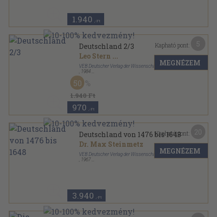
1.940
,-Ft
5
Kapható pont:
Deutschland 2/3
Leo Stern
...
MEGNÉZEM
VEB Deutscher Verlag der Wissenschaften
,
1984
Vászon
,
253
oldal
50
1.940 Ft
970
,-Ft
20
Kapható pont:
Deutschland von 1476 bis 1648
Dr. Max Steinmetz
MEGNÉZEM
VEB Deutscher Verlag der Wissenschaften
,
1967
Félvászon
,
428
oldal
Lehrbuch der deutschen Geschichte sorozat
3.940
,-Ft