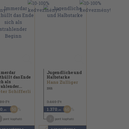
merdar
Jugendliche und
thüllt das Ende
Halbstarke
ch als
Hans Zulliger
rahlender...
1958
ter Schifferli
180 Ft
3.440 Ft
50
60
0
1.370
,-Ft
,-Ft
7
pont kapható
pont kapható