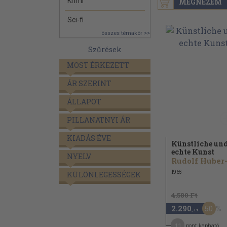
Krimi
MEGNÉZEM
Sci-fi
összes témakör >>
Szűrések
MOST ÉRKEZETT
ÁR SZERINT
ÁLLAPOT
PILLANATNYI ÁR
KIADÁS ÉVE
Künstliche un
echte Kunst
NYELV
1965
KÜLÖNLEGESSÉGEK
4.580 Ft
50
2.290
,-Ft
11
pont kapható