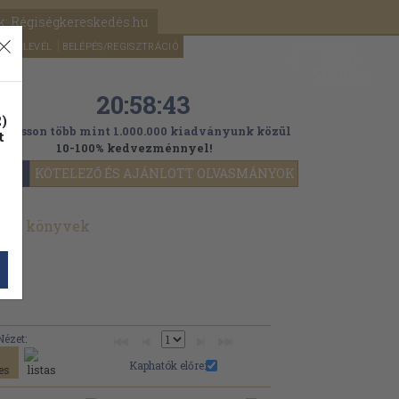
k: Régiségkereskedés.hu
A kosaram
HÍRLEVÉL
BELÉPÉS/REGISZTRÁCIÓ
MÉG
0
5000
Ft
20:58:42
)
ogasson több mint 1.000.000 kiadványunk közül
t
10-100% kedvezménnyel!
YOK
KÖTELEZŐ ÉS AJÁNLOTT OLVASMÁNYOK
nált könyvek
Nézet:
Kaphatók előre: