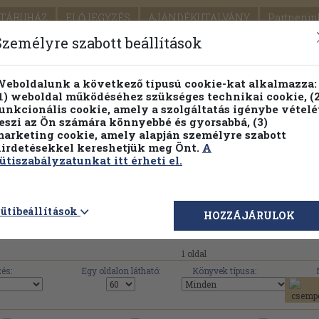
TÁRUHÁZ
ELŐJEGYZÉS
AJÁNDÉKUTALVÁNY
Partnerün
SZÁLLÍTÁS
SEGÍTSÉG
Személyre szabott beállítások
Részletes kereső
Témaköri fa
eboldalunk a következő típusú cookie-kat alkalmazza:
1) weboldal működéséhez szükséges technikai cookie, (2
Vál
unkcionális cookie, amely a szolgáltatás igénybe vételé
eszi az Ön számára könnyebbé és gyorsabbá, (3)
arketing cookie, amely alapján személyre szabott
PILLANATNYI ÁRAINK
FENNTARTHATÓ OLVASMÁN
irdetésekkel kereshetjük meg Önt.
A
ütiszabályzatunkat itt érheti el.
Werner Classen Verlag művei, könyvek, hasz
ütibeállítások
HOZZÁJÁRULOK
1 oldal
és:
Egy oldalon látható:
Könyvek típusa: