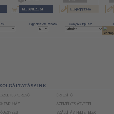
MEGNÉZEM
Előjegyzem
és:
Egy oldalon látható:
Könyvek típusa:
ZOLGÁLTATÁSAINK
ÉSZLETES KERESŐ
ÉRTESÍTŐ
ONTÁRUHÁZ
SZEMÉLYES ÁTVÉTEL
LŐJEGYZÉS
SZÁLLÍTÁSI FELTÉTELEK