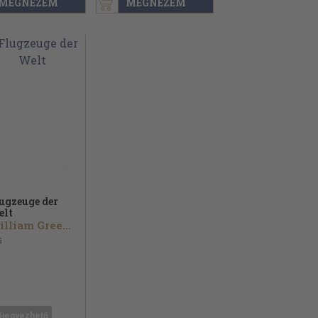
MEGNÉZEM
MEGNÉZEM
ugzeuge der
lt
William Green...
5
őjegyezhető