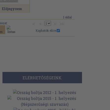
Előjegyzem
1 oldal
Nézet:
Kaphatók előre:
ELÉRHETŐSÉGEINK