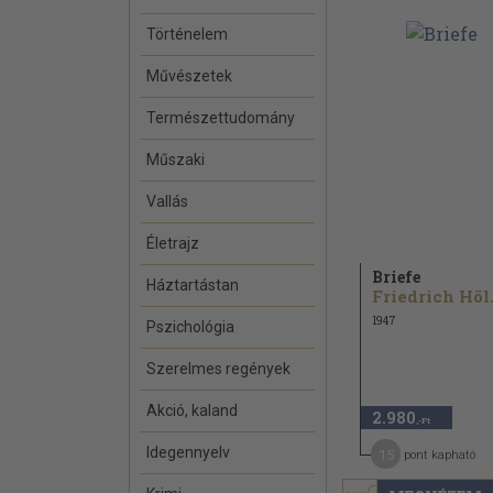
Történelem
Művészetek
Természettudomány
Műszaki
Vallás
Életrajz
Briefe
Háztartástan
Frie
1947
Pszichológia
Szerelmes regények
Akció, kaland
2.980
,-Ft
Idegennyelv
15
pont kapható