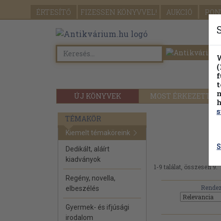
ÉRTESÍTŐ
FIZESSEN
KÖNYVVEL!
AUKCIÓ
PON
W
(
f
t
m
ÚJ KÖNYVEK
MOST ÉRKEZETT
h
s
TÉMAKÖR
Kiemelt témaköreink
S
Dedikált, aláírt
kiadványok
1-9 találat, összesen 9.
Regény, novella,
Rendez
elbeszélés
Gyermek- és ifjúsági
irodalom