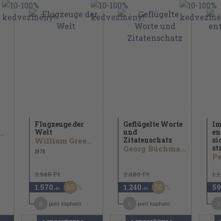
Flugzeuge der
Geflügelte Worte
Im
Welt
und
en
drich Hölderlin
Zitatenschatz
si
William Green...
st
Georg Büchmann
1975
Pe
3.940 Ft
2.480 Ft
1.
60
50
1.570
1.240
59
,-Ft
,-Ft
8
6
3
pont kapható
pont kapható