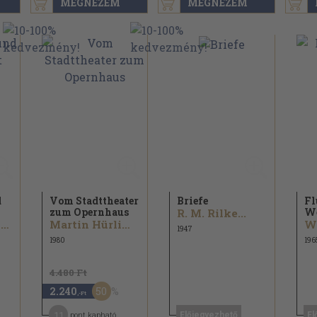
MEGNÉZEM
MEGNÉZEM
d
Vom Stadttheater
Briefe
Fl
zum Opernhaus
We
R. M. Rilke...
Rudolf Huber-Wiesenthal
Martin Hürlimann
1947
1980
196
4.480 Ft
50
2.240
,-Ft
11
Előjegyezhető
El
pont kapható