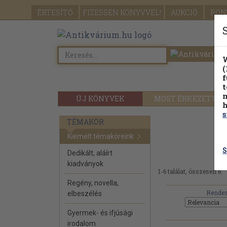
ÉRTESÍTŐ
FIZESSEN
KÖNYVVEL!
AUKCIÓ
PON
W
(
f
t
m
ÚJ KÖNYVEK
MOST ÉRKEZETT
h
s
TÉMAKÖR
Kiemelt témaköreink
S
Dedikált, aláírt
kiadványok
1-6 találat, összesen 6.
Regény, novella,
Rendez
elbeszélés
Gyermek- és ifjúsági
irodalom