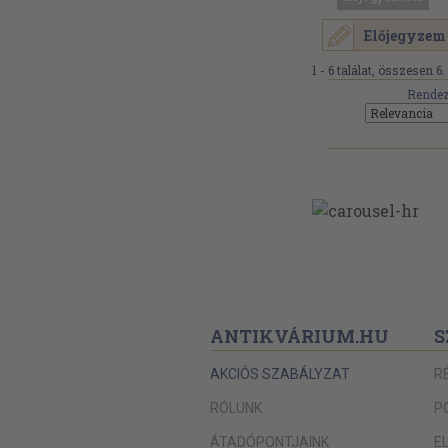
Előjegyzem
1 - 6 találat, összesen 6.
Rendez
ANTIKVÁRIUM.HU
S
AKCIÓS SZABÁLYZAT
R
RÓLUNK
P
ÁTADÓPONTJAINK
E