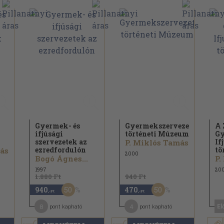
Gyermek- és
Gyermekszervezet-
A 
ifjúsági
történeti Múzeum
Gy
szervezetek az
If
P. Miklós Tamás
ezredfordulón
tö
más
2000
Bogó Ágnes...
P.
1997
20
1.880 Ft
940 Ft
50
50
940
470
,-Ft
,-Ft
8
4
El
pont kapható
pont kapható