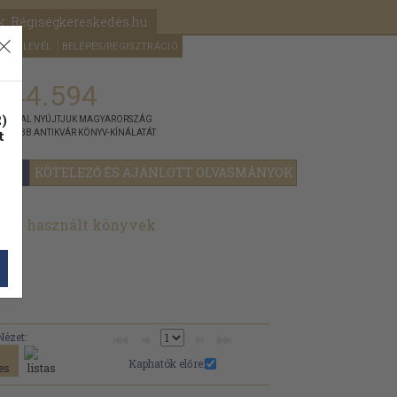
k: Régiségkereskedés.hu
A kosaram
HÍRLEVÉL
BELÉPÉS/REGISZTRÁCIÓ
MÉG
0
5000
Ft
144.594
)
ÁNNYAL NYÚJTJUK MAGYARORSZÁG
t
GYOBB ANTIKVÁR KÖNYV-KÍNÁLATÁT
YOK
KÖTELEZŐ ÉS AJÁNLOTT OLVASMÁNYOK
vek, használt könyvek
Nézet:
Kaphatók előre: