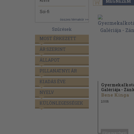
Krimi
MEGNÉZEM
Sci-fi
összes témakör >>
Szűrések
MOST ÉRKEZETT
ÁR SZERINT
ÁLLAPOT
PILLANATNYI ÁR
KIADÁS ÉVE
Gyermekalkot
Galériája - Zán
NYELV
Bene Kinga
2008
KÜLÖNLEGESSÉGEK
Előjegyezhető