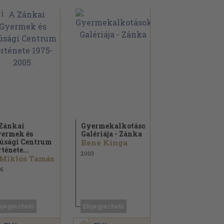
Zánkai
Gyermekalkotások
ermek és
Galériája - Zánka
júsági Centrum
Bene Kinga
rténete...
2003
 Miklós Tamás
05
őjegyezhető
Előjegyezhető