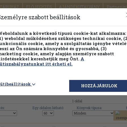
TÁRUHÁZ
ELŐJEGYZÉS
AJÁNDÉKUTALVÁNY
Partnerün
SZÁLLÍTÁS
SEGÍTSÉG
Személyre szabott beállítások
1.
Részletes kereső
Témaköri fa
eboldalunk a következő típusú cookie-kat alkalmazza:
1) weboldal működéséhez szükséges technikai cookie, (2
KIADV
unkcionális cookie, amely a szolgáltatás igénybe vételé
LEGNA
eszi az Ön számára könnyebbé és gyorsabbá, (3)
arketing cookie, amely alapján személyre szabott
PILLANATNYI ÁRAINK
FENNTARTHATÓ OLVASMÁN
irdetésekkel kereshetjük meg Önt.
A
ütiszabályzatunkat itt érheti el.
Zánkai Gyermek és Ifjúsági Centrum Kht. művei, köny
ütibeállítások
HOZZÁJÁRULOK
1 oldal
és:
Egy oldalon látható:
Könyvek típusa: