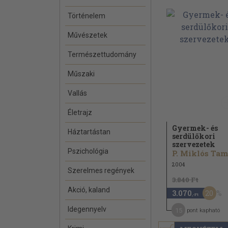
Történelem
Művészetek
Természettudomány
Műszaki
Vallás
Életrajz
Gyermek- és
Háztartástan
serdülőkori
szervezetek
Pszichológia
P. Miklós Ta
2004
Szerelmes regények
3.840 Ft
Akció, kaland
20
3.070
,-Ft
Idegennyelv
15
pont kapható