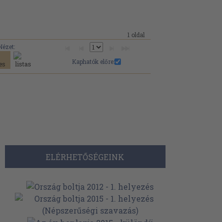
1 oldal
Nézet:
Kaphatók előre:
ELÉRHETŐSÉGEINK