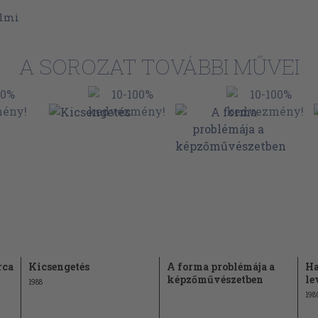
yalása és
almi
A SOROZAT TOVÁBBI MŰVEI
zása (1979)
(1973)
ik világba
)
líra) (1971)
rca
Kicsengetés
A forma problémája a
Ha
képzőművészetben
le
1988
8)
198
)