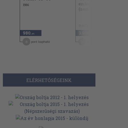
emberek sorozatból
1986
(nem...
7.800 Ft
980
3.900
50
,-Ft
,-Ft
8
20
pont kapható
pont kapható
ELÉRHETŐSÉGEINK