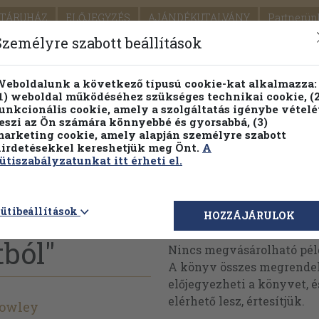
TÁRUHÁZ
ELŐJEGYZÉS
AJÁNDÉKUTALVÁNY
Partnerün
SZÁLLÍTÁS
SEGÍTSÉG
Személyre szabott beállítások
Részletes kereső
Témaköri fa
eboldalunk a következő típusú cookie-kat alkalmazza:
1) weboldal működéséhez szükséges technikai cookie, (2
Vál
unkcionális cookie, amely a szolgáltatás igénybe vételé
eszi az Ön számára könnyebbé és gyorsabbá, (3)
arketing cookie, amely alapján személyre szabott
PILLANATNYI ÁRAINK
FENNTARTHATÓ OLVASMÁN
irdetésekkel kereshetjük meg Önt.
A
ütiszabályzatunkat itt érheti el.
ern
ütibeállítások
Megvásárolható 
HOZZÁJÁRULOK
ból"
Nincs megvásárolható pé
A könyv összes megrendelh
előjegyezheti a könyvet, 
elérhető lesz, értesítjük.
owley