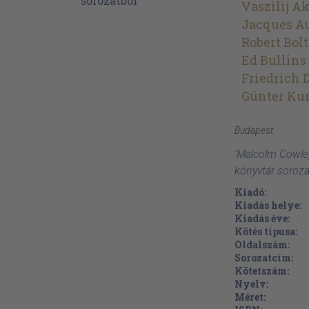
Vaszilij A
Jacques Au
Robert Bolt
Ed Bullins
Friedrich 
Günter Ku
Budapest
'Malcolm Cowle
könyvtár soroza
Kiadó:
Kiadás helye:
Kiadás éve:
Kötés típusa:
Oldalszám:
Sorozatcím:
Kötetszám:
Nyelv:
Méret: