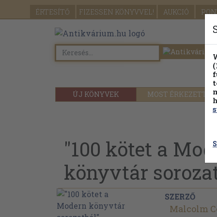
ÉRTESÍTŐ
FIZESSEN
KÖNYVVEL!
AUKCIÓ
PON
W
(
f
t
m
ÚJ KÖNYVEK
MOST ÉRKEZETT
h
s
"100 kötet a Mod
S
könyvtár sorozat
SZERZŐ
Malcolm C