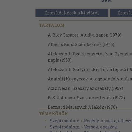
ISBN:
Értesítőt kérek a kiadóról
Értesít
TARTALOM
A. Bioy Casares: Aludj a napon (1979)
Alberts Bels: Szembesítés (1976)
Alekszandr Szolzsenyicin: Ivan Gyenyis
napja (1963)
Alekszandr Zsityinszkij: Tükörlépcső (1
Anatolij Kuznyecov: A legenda folytatása
Aziz Nesin: Szabály az szabály (1959)
B. S. Johnson: Szerencsétlenek (1973)
Bernard Malamud: A lakók (1978)
TÉMAKÖRÖK
Bernard Malamud: A segéd
Szépirodalom
>
Regény, novella, elbesz
Bernard Malamud: Isteni kegyelem (198
Szépirodalom
>
Versek, eposzok