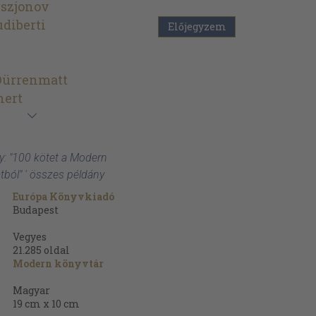
kszjonov
diberti
Előjegyzem
Dürrenmatt
nert
y: "100 kötet a Modern
tból" ' összes példány
Európa Könyvkiadó
Budapest
Vegyes
21.285
oldal
Modern könyvtár
Magyar
19 cm x 10 cm