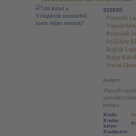
SZERZŐ
Passuth Lá
Vámos Ma
Benedek I
Szőllősy K
Boglár Laj
Nagy Káro
Irwin Sha
Budapest
'Passuth László:
sorozatból (nem
példány
Kiadó:
G
Kiadás
B
helye:
Kiadás éve: