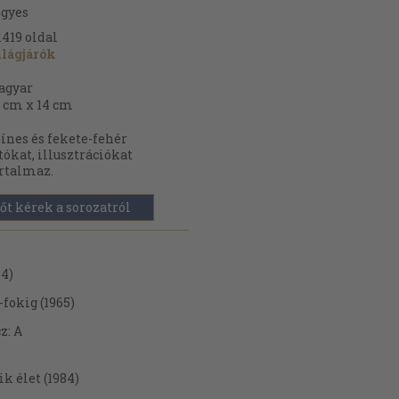
gyes
.419
oldal
lágjárók
agyar
 cm x 14 cm
ínes és fekete-fehér
tókat, illusztrációkat
rtalmaz.
őt kérek a sorozatról
64)
fokig (1965)
z: A
k élet (1984)