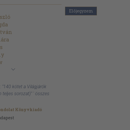
Előjegyzem
szló
gda
stván
lára
os
ly
w
 "140 kötet a Világjárók
 teljes sorozat)" ' összes
ondolat Könyvkiadó
udapest