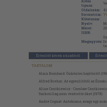
Kötés
Ve
típusa:
Oldalszám:
41
Sorozatcím:
Vi
Kötetszám:
Nyelv:
M
Méret:
20
ISBN:
Sz
Megjegyzés:
fo
ta
Értesítőt kérek a kiadóról
Értesít
TARTALOM
Alain Bombard: Önkéntes hajótörött (19
Alfred Brehm: Az egyenlítőtől az Északi-
Aline Centkiewicz - Czeslaw Centkiewic
Sarkcsillag nem vezérelte őket (1978)
André Cognat: Antekume, avagy egy mási