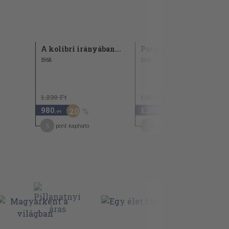
A kolibri irányában...
Portugál partokon
1968
1968
1.230 Ft
1.580 Ft
980
1.260
20
20
,-Ft
,-Ft
5
6
pont kapható
pont kapható