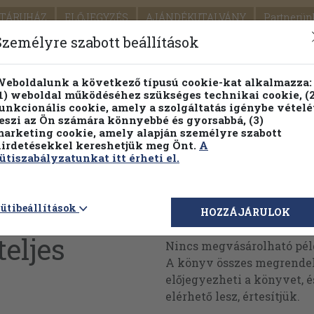
TÁRUHÁZ
ELŐJEGYZÉS
AJÁNDÉKUTALVÁNY
Partnerün
SZÁLLÍTÁS
SEGÍTSÉG
Személyre szabott beállítások
1.
Részletes kereső
Témaköri fa
eboldalunk a következő típusú cookie-kat alkalmazza:
1) weboldal működéséhez szükséges technikai cookie, (2
KIADV
unkcionális cookie, amely a szolgáltatás igénybe vételé
LEGNA
eszi az Ön számára könnyebbé és gyorsabbá, (3)
arketing cookie, amely alapján személyre szabott
PILLANATNYI ÁRAINK
FENNTARTHATÓ OLVASMÁN
irdetésekkel kereshetjük meg Önt.
A
ütiszabályzatunkat itt érheti el.
gjárók
ütibeállítások
Megvásárolható 
HOZZÁJÁRULOK
teljes
Nincs megvásárolható pé
A könyv összes megrendelh
előjegyezheti a könyvet, 
elérhető lesz, értesítjük.