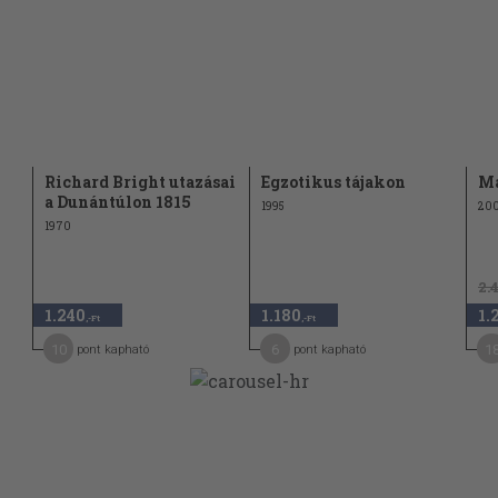
g alatt (1971)
íciója (1966)
ején (1975)
(1969)
65)
Richard Bright utazásai
Egzotikus tájakon
Ma
a Dunántúlon 1815
1995
20
az ég (1968)
1970
úk (1973)
Antarktiszon
2.
1.240
1.180
1.
,-Ft
,-Ft
erikában (1966)
10
6
1
pont kapható
pont kapható
972)
961)
1962)