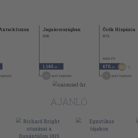
1983)
962)
77)
 Antarktiszon
Jaguárországban
Örök Hispánia
966)
1968
1972
65)
enben (1958)
940 Ft
n (1961)
1.140
470
50
,-Ft
,-Ft
10
7
kapható
pont kapható
pont kapható
71)
AJÁNLÓ
d tengeren
1976)