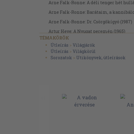
Arne Falk-Ronne: A déli tenger hét hull
Arne Falk-Ronne: Barátaim, a kannibálo
Arne Falk-Ronne: Dr. Csörgőkígyó (1987)
Artur Heye: A Nyugat peremén (1965)
TÉMAKÖRÖK
Artur Heye: Három világrész csavargója (
Útleírás
>
Világjárók
Ata Kandó: A Hold véréből (1970)
Útleírás
>
Világkörül
Sorozatok
>
Utikönyvek, útleírások
Auguste Piccard: A tenger mélyén (1961)
Balázs Dénes: Tájfun Manila felett (1975)
Baracs Dénes: A fal mögött: Kína (1976)
Baracs Dénes: Párizsból nem jelentettem
Baracs Dénes: Tanuld meg újra Kínát! (19
Bedő István: Kalóz a Dunán (1978)
Benedek István: Csavargás az Alpokban (
Bengt Danielsson: Bumeráng-expedíció 