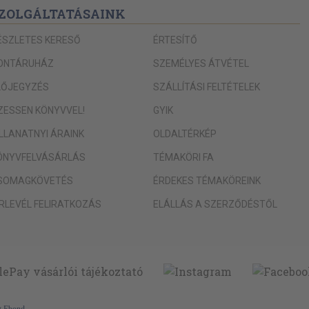
ZOLGÁLTATÁSAINK
(1968)
63)
ÉSZLETES KERESŐ
ÉRTESÍTŐ
ONTÁRUHÁZ
SZEMÉLYES ÁTVÉTEL
LŐJEGYZÉS
SZÁLLÍTÁSI FELTÉTELEK
1982)
IZESSEN KÖNYVVEL!
GYIK
zek (1979)
ILLANATNYI ÁRAINK
OLDALTÉRKÉP
e (1985)
ÖNYVFELVÁSÁRLÁS
TÉMAKÖRI FA
SOMAGKÖVETÉS
ÉRDEKES TÉMAKÖREINK
ÍRLEVÉL FELIRATKOZÁS
ELÁLLÁS A SZERZŐDÉSTŐL
ött (1962)
ő Hawaiiban
(1972)
y
Ebond