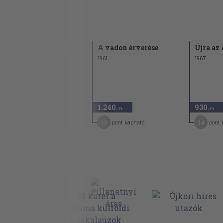
Bernáth Zsigmond: Hogy él, Jensen úr? (
Beryl Miles: Csillagokkal takaróztam (1
Bogdan Szczygiet: A titokzatos Niger (19
Óceánia népei között
A vadon érverése
Újra az
Boglár Lajos: Trópusi indiánok között (1
1962
1961
1967
Boldizsár Iván: Rokonok és idegenek (19
Claudie Fayein: Egy francia orvosnő Jem
Csapó György: Az arany teknősbéka földjé
1.130
1.240
930
,-Ft
,-Ft
,-Ft
Csapó György: Circolare (1971)
17
19
14
pont kapható
pont kapható
pont 
Csapó György: Európai pillanatok (1964)
Dervla Murphy: Öszvérrel Etiópiában (19
Dougal Robertson: Hajótörött család a va
(1975)
Duncan Pryde: Most már eszkimó vagy! (
E. T. Krenkel: Hívójelem: RAEM (1977)
Elődi Pál: Levelek Tennessee-ből (1967)