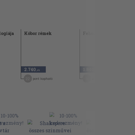
logiája
Kóbor rémek
Fehér kövön
2.740
1.840
,-Ft
,-Ft
22
9
pont kapható
pont kapható