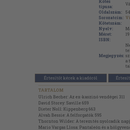
Kötés
V
típusa:
Oldalszám:
54
Sorozatcím:
V
Kötetszám:
Nyelv:
M
Méret:
19
ISBN:
Ne
te
Megjegyzés:
sz
a 
ta
Értesítőt kérek a kiadóról
Értesít
TARTALOM
Ulrich Becher: Az ex-kaszinó vendégei 311
David Storey: Saville 659
Dieter Noll: Kippenberg 663
Alvah Bessie: A felforgatók 595
Thornton Wilder: A teremtés nyolcadik napj
Mario Vargas Llosa: Pantaleón és a hölgyve