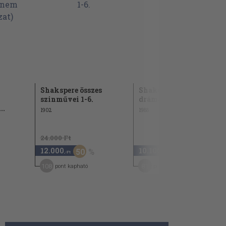
Shakspere összes
Shakespeare összes
szinművei 1-6.
drámái I-IV.
..
1902
1988
24.000 Ft
12.000
10.100
50
,-Ft
,-Ft
108
81
pont kapható
pont kapható