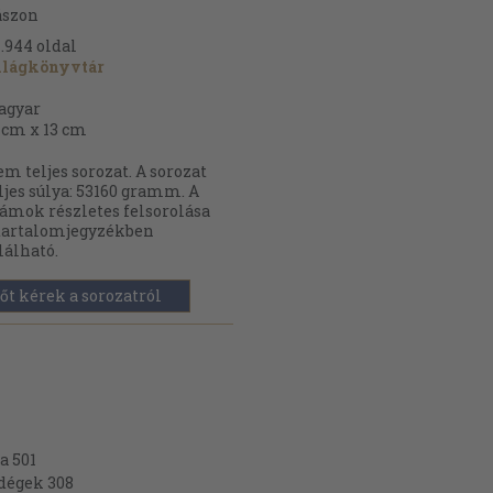
ászon
.944
oldal
ilágkönyvtár
agyar
 cm x 13 cm
m teljes sorozat. A sorozat
ljes súlya: 53160 gramm. A
ámok részletes felsorolása
tartalomjegyzékben
lálható.
őt kérek a sorozatról
a 501
ndégek 308