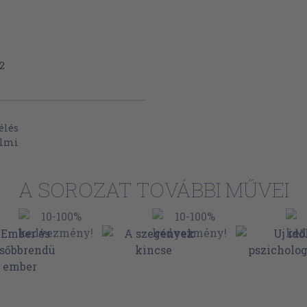
2
élés
almi
A SOROZAT TOVÁBBI MŰVEI