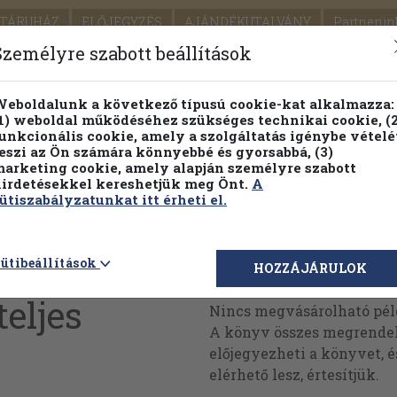
TÁRUHÁZ
ELŐJEGYZÉS
AJÁNDÉKUTALVÁNY
Partnerün
SZÁLLÍTÁS
SEGÍTSÉG
Személyre szabott beállítások
Részletes kereső
Témaköri fa
eboldalunk a következő típusú cookie-kat alkalmazza:
1) weboldal működéséhez szükséges technikai cookie, (2
Vál
unkcionális cookie, amely a szolgáltatás igénybe vételé
eszi az Ön számára könnyebbé és gyorsabbá, (3)
arketing cookie, amely alapján személyre szabott
PILLANATNYI ÁRAINK
FENNTARTHATÓ OLVASMÁN
irdetésekkel kereshetjük meg Önt.
A
ütiszabályzatunkat itt érheti el.
ágkönyvtár
ütibeállítások
Megvásárolható 
HOZZÁJÁRULOK
teljes
Nincs megvásárolható pé
A könyv összes megrendelh
előjegyezheti a könyvet, 
elérhető lesz, értesítjük.