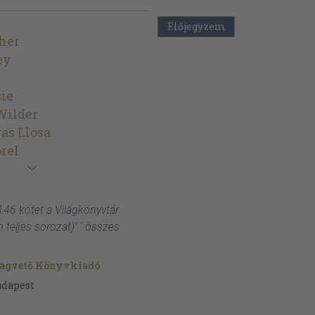
Előjegyzem
her
ey
ie
Wilder
as Llosa
rel
"146 kötet a Világkönyvtár
 teljes sorozat)" ' összes
agvető Könyvkiadó
udapest