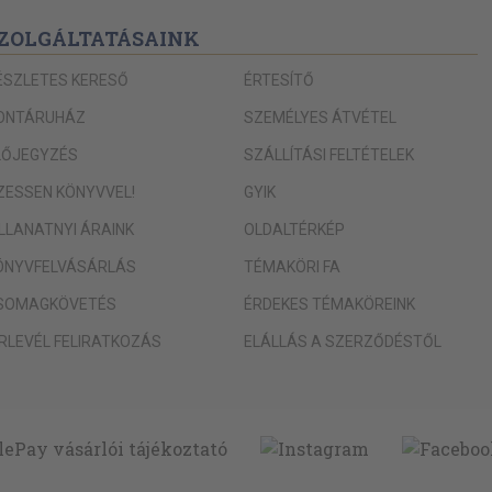
ZOLGÁLTATÁSAINK
13
ÉSZLETES KERESŐ
ÉRTESÍTŐ
án végvidéke 324
ONTÁRUHÁZ
SZEMÉLYES ÁTVÉTEL
jai 286
LŐJEGYZÉS
SZÁLLÍTÁSI FELTÉTELEK
IZESSEN KÖNYVVEL!
GYIK
ILLANATNYI ÁRAINK
OLDALTÉRKÉP
ÖNYVFELVÁSÁRLÁS
TÉMAKÖRI FA
SOMAGKÖVETÉS
ÉRDEKES TÉMAKÖREINK
 másnak 430
ÍRLEVÉL FELIRATKOZÁS
ELÁLLÁS A SZERZŐDÉSTŐL