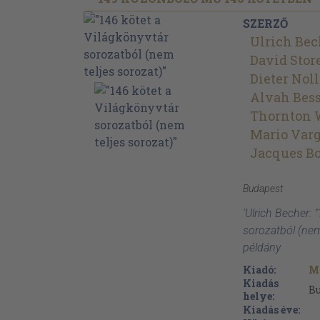
SZERZŐ
Ulrich Bec
David Stor
Dieter Noll
Alvah Bess
Thornton 
Mario Varg
Jacques Bo
Budapest
'Ulrich Becher: 
sorozatból (nem
példány
Kiadó:
M
Kiadás
B
helye:
Kiadás éve: