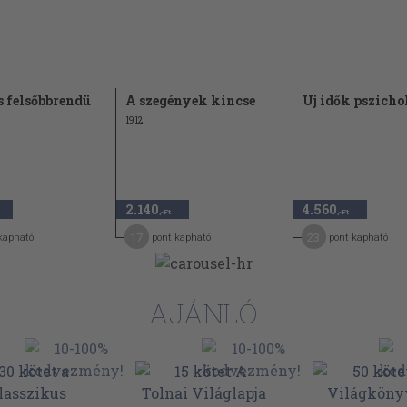
s felsőbbrendü
A szegények kincse
Uj idők pszicho
1912
2.140
4.560
,-Ft
,-Ft
17
23
kapható
pont kapható
pont kapható
AJÁNLÓ
n 301
t 399