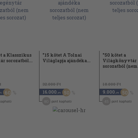
ás 356
zik 293
om 493
et a Klasszikus
"15 kötet A Tolnai
"50 kötet a
r sorozatból...
Világlapja ajándéka...
Világkönyvtár
sorozatból (nem.
ozzak 505
09
t
32.000 Ft
18.000 Ft
16.000
9.000
60
50
50
Ft
,-Ft
,-Ft
80
45
kapható
pont kapható
pont kapható
9
n 354