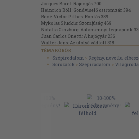
Jacques Borel: Rajongás 700
Heinrich Böll: Gondviselő ostromzár 394
René-Victor Pilhes: Rontás 389
Mykolas Sluckis: Szomjúság 469
Natalia Ginzburg: Valamennyi tegnapunk 33
Juan Carlos Onetti: A hajógyár 236
Walter Jens: Az utolsó vádlott 318
Űcesare Pavese: Ház a domboldalon 370
TÉMAKÖRÖK
Siegfried Lenz: Németóra 504
Szépirodalom
>
Regény, novella, elbesz
Heinar Kipphardt: Alexander 307
Sorozatok
>
Szépirodalom
>
Világirod
Abe Kóbó: A homok asszonya 224
Leonardo Sciascia: Célok és eszközök 344
Mykolas Sluckis: Idegen szenvedélyek 276
Somerset Maugham: Catalina 294
Alfred Döblin: Berlin, Alexanderplatz 527
James Aldridge: Testvérem, Tom 245
Raymond Jean: Sötét Forrás 296
Nadine Gordimer: Livingstone bajtársai 302
William Faulkner: Szentély 287
James Purdy: Az unokaöcs 236
Patrick Modiano: Sötét Boltok utcája 279