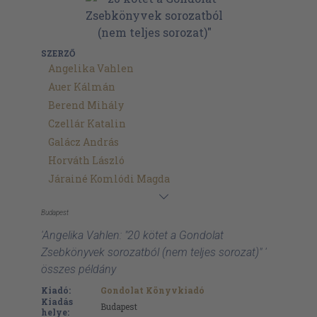
SZERZŐ
Angelika Vahlen
Auer Kálmán
Berend Mihály
Czellár Katalin
Galácz András
Horváth László
Járainé Komlódi Magda
Budapest
'Angelika Vahlen: "20 kötet a Gondolat
Zsebkönyvek sorozatból (nem teljes sorozat)" '
összes példány
Kiadó:
Gondolat Könyvkiadó
Kiadás
Budapest
helye: