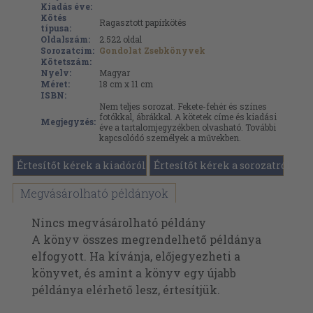
Kiadás éve:
Kötés
Ragasztott papírkötés
típusa:
Oldalszám:
2.522
oldal
Sorozatcím:
Gondolat Zsebkönyvek
Kötetszám:
Nyelv:
Magyar
Méret:
18 cm x 11 cm
ISBN:
Nem teljes sorozat. Fekete-fehér és színes
fotókkal, ábrákkal. A kötetek címe és kiadási
Megjegyzés:
éve a tartalomjegyzékben olvasható. További
kapcsolódó személyek a művekben.
Értesítőt kérek a kiadóról
Értesítőt kérek a sorozatról
Megvásárolható példányok
Nincs megvásárolható példány
A könyv összes megrendelhető példánya
elfogyott. Ha kívánja, előjegyezheti a
könyvet, és amint a könyv egy újabb
példánya elérhető lesz, értesítjük.