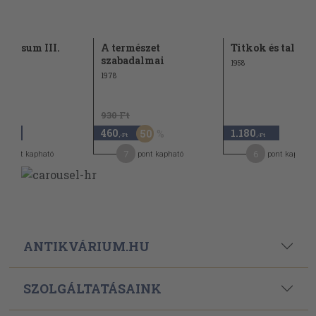
iversum III.
A természet
Titkok és talán
szabadalmai
1958
1978
930 Ft
460
1.180
50
,-Ft
,-Ft
,-Ft
5
7
6
pont kapható
pont kapható
pont kapható
ANTIKVÁRIUM.HU
SZOLGÁLTATÁSAINK