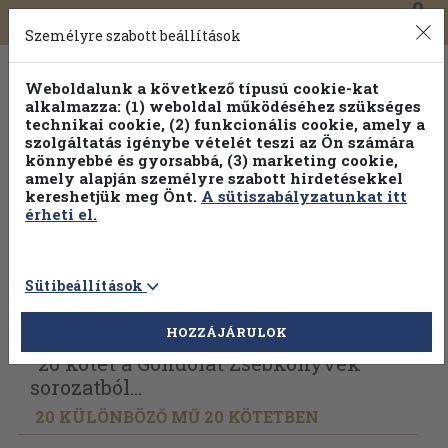
0
Toggle
Főmenü
Könyveink
navigation
Személyre szabott beállítások
Weboldalunk a következő típusú cookie-kat
alkalmazza: (1) weboldal működéséhez szükséges
technikai cookie, (2) funkcionális cookie, amely a
szolgáltatás igénybe vételét teszi az Ön számára
könnyebbé és gyorsabbá, (3) marketing cookie,
Válogasson több mint 1.000.000 kiadványunk közül
10-
amely alapján személyre szabott hirdetésekkel
100% kedvezménnyel!
kereshetjük meg Önt.
A sütiszabályzatunkat itt
érheti el.
Sütibeállítások
Vissza az előző oldalra
Válasszon példányt
HOZZÁJÁRULOK
"20 kötet a Gondolat Zsebkönyvek
sorozatból...
20 KÜLÖNBÖZŐ MŰ 20 KÖTETBEN