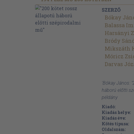
SZERZŐ
Bókay Ján
Balassa Im
Harsányi Z
Bródy Sán
Mikszáth 
Móricz Zs
Darvas Józ
'Bókay János: "
háború előtti s
példány
Kiadó:
Kiadás helye:
Kiadás éve:
Kötés típusa:
Oldalszám: