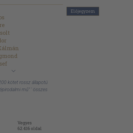
Előjegyzem
os
re
solt
dor
Kálmán
igmond
sef
200 kötet rossz állapotú
zépirodalmi mű" ' összes
Vegyes
62.416
oldal