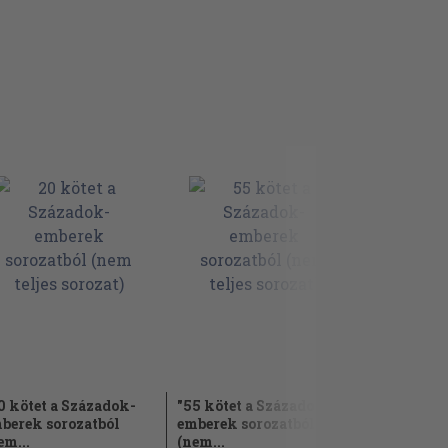
0 kötet a Századok-
"55 kötet a Századok-
"50 kötet 
berek sorozatból
emberek sorozatból
könyve so
em...
(nem...
(nem...