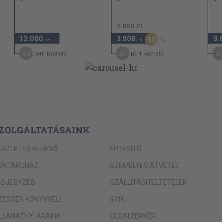
7.800 Ft
12.000
3.900
9.
50
,-Ft
,-Ft
60
20
4
pont kapható
pont kapható
árnyai
ZOLGÁLTATÁSAINK
! (1940)
ÉSZLETES KERESŐ
ÉRTESÍTŐ
ONTÁRUHÁZ
SZEMÉLYES ÁTVÉTEL
LŐJEGYZÉS
SZÁLLÍTÁSI FELTÉTELEK
II.
IZESSEN KÖNYVVEL!
GYIK
tolsó hajtása
ILLANATNYI ÁRAINK
OLDALTÉRKÉP