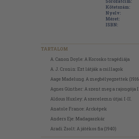
Sorozatcím:
Kötetszám:
Nyelv:
Méret:
ISBN:
TARTALOM
A. Canon Doyle: A Korosko tragédiája
A. J. Cronin: Ezt látják a csillagok
Aage Madelung. A megbélyegzettek (1916
Agnes Günther: A szent meg a rajongója I-
Aldous Huxley: A szerelemn útjai I-II.
Anatole France: Arcképek
Anders Eje: Madagaszkár
Aradi Zsolt: A játékos fia (1940)
Arthur Stringer: Cselszövények háza