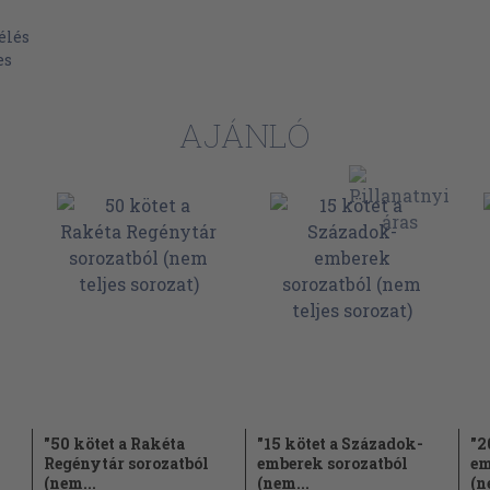
 (1937)
élés
es
AJÁNLÓ
éppen ő maga
"50 kötet a Rakéta
"15 kötet a Századok-
"2
Regénytár sorozatból
emberek sorozatból
em
(nem...
(nem...
(n