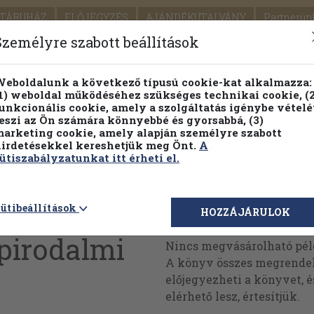
TÁRUHÁZ
ELŐJEGYZÉS
AJÁNDÉKUTALVÁNY
Partnerün
SZÁLLÍTÁS
SEGÍTSÉG
Személyre szabott beállítások
1.
Részletes kereső
Témaköri fa
eboldalunk a következő típusú cookie-kat alkalmazza:
1) weboldal működéséhez szükséges technikai cookie, (2
KIADV
unkcionális cookie, amely a szolgáltatás igénybe vételé
LEGNA
eszi az Ön számára könnyebbé és gyorsabbá, (3)
arketing cookie, amely alapján személyre szabott
PILLANATNYI ÁRAINK
FENNTARTHATÓ OLVASMÁN
irdetésekkel kereshetjük meg Önt.
A
ütiszabályzatunkat itt érheti el.
állapotú
ütibeállítások
Megvásárolható 
HOZZÁJÁRULOK
épirodalmi
Nincs megvásárolható pé
A könyv összes megrendelh
előjegyezheti a könyvet, 
elérhető lesz, értesítjük.