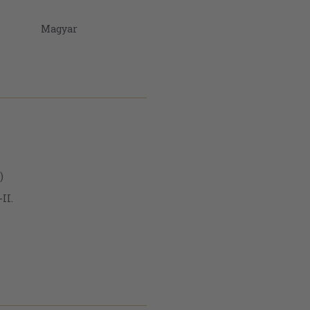
Magyar
)
II.