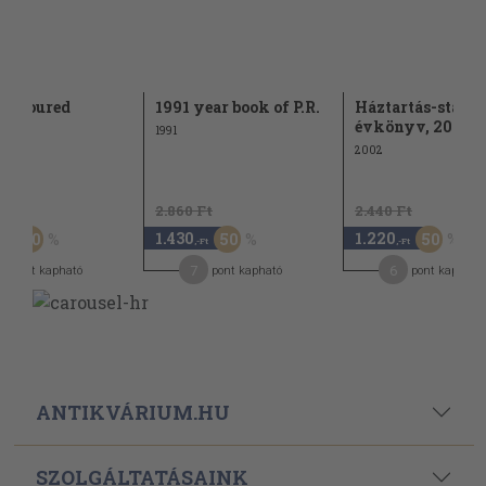
honoured
1991 year book of P.R.
Háztartás-statis
ty
évkönyv, 2001
1991
2002
Ft
2.860 Ft
2.440 Ft
1.430
1.220
50
50
50
,-Ft
,-Ft
,-Ft
7
6
pont kapható
pont kapható
pont kapható
ANTIKVÁRIUM.HU
SZOLGÁLTATÁSAINK