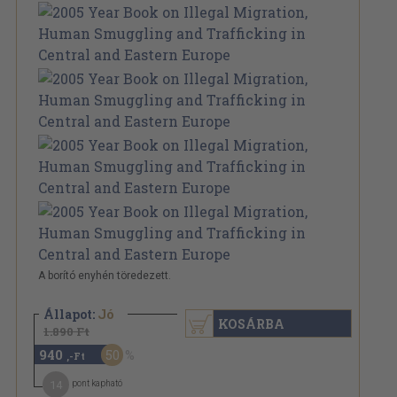
A borító enyhén töredezett.
Állapot:
Jó
KOSÁRBA
1.890 Ft
940
50
,-Ft
14
pont kapható