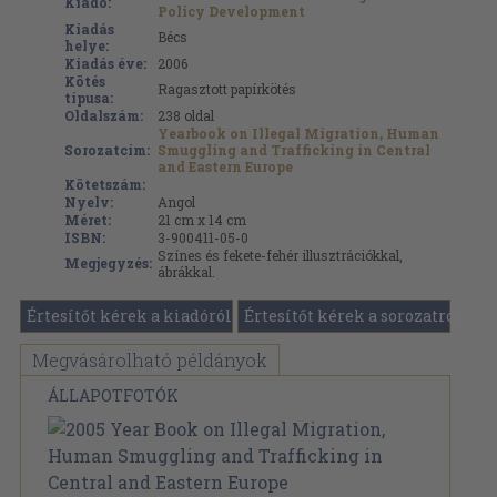
Kiadó:
Policy Development
Kiadás
Bécs
helye:
Kiadás éve:
2006
Kötés
Ragasztott papírkötés
típusa:
Oldalszám:
238
oldal
Yearbook on Illegal Migration, Human
Sorozatcím:
Smuggling and Trafficking in Central
and Eastern Europe
Kötetszám:
Nyelv:
Angol
Méret:
21 cm x 14 cm
ISBN:
3-900411-05-0
Színes és fekete-fehér illusztrációkkal,
Megjegyzés:
ábrákkal.
Értesítőt kérek a kiadóról
Értesítőt kérek a sorozatról
Megvásárolható példányok
ÁLLAPOTFOTÓK