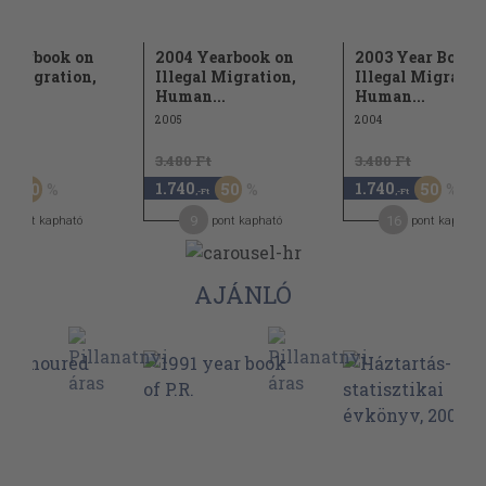
Yearbook on
2004 Yearbook on
2003 Year Book 
al Migration,
Illegal Migration,
Illegal Migratio
...
Human...
Human...
2005
2004
Ft
3.480 Ft
3.480 Ft
1.740
1.740
50
50
50
-Ft
,-Ft
,-Ft
9
16
pont kapható
pont kapható
pont kapható
AJÁNLÓ