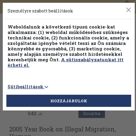
0
Toggle
Főmenü
Könyveink
navigation
Személyre szabott beállítások
Weboldalunk a következő típusú cookie-kat
alkalmazza: (1) weboldal működéséhez szükséges
technikai cookie, (2) funkcionális cookie, amely a
szolgáltatás igénybe vételét teszi az Ön számára
könnyebbé és gyorsabbá, (3) marketing cookie,
Válogasson több mint 30 000 kötet közül
amely alapján személyre szabott hirdetésekkel
Hobbi témakörökben
20% kedvezménnyel!
kereshetjük meg Önt.
A sütiszabályzatunkat itt
érheti el.
Sütibeállítások
Vissza az előző oldalra
HOZZÁJÁRULOK
940
Kosárba
,-Ft
2005 Year Book on Illegal Migration,