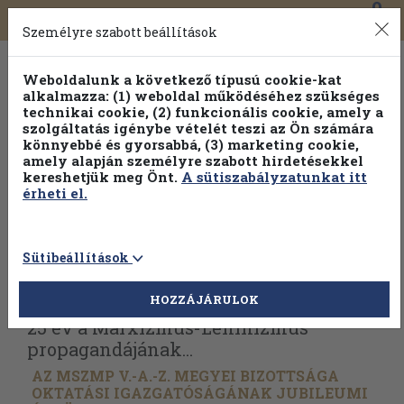
0
Toggle
Főmenü
Könyveink
navigation
Személyre szabott beállítások
Weboldalunk a következő típusú cookie-kat
alkalmazza: (1) weboldal működéséhez szükséges
technikai cookie, (2) funkcionális cookie, amely a
szolgáltatás igénybe vételét teszi az Ön számára
könnyebbé és gyorsabbá, (3) marketing cookie,
amely alapján személyre szabott hirdetésekkel
kereshetjük meg Önt.
A sütiszabályzatunkat itt
érheti el.
Sütibeállítások
Vissza az előző oldalra
Válasszon példányt
HOZZÁJÁRULOK
25 év a Marxizmus-Leninizmus
propagandájának...
AZ MSZMP V.-A.-Z. MEGYEI BIZOTTSÁGA
OKTATÁSI IGAZGATÓSÁGÁNAK JUBILEUMI