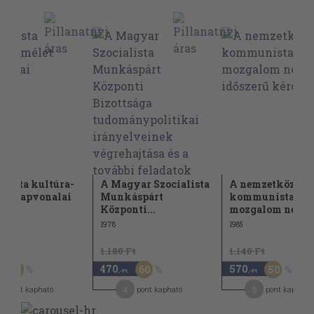
xista kultúra-
A Magyar Szocialista
A nemzetközi
et alapvonalai
Munkáspárt
kommunista
Központi...
mozgalom néhány
1978
1985
t
1.180 Ft
1.140 Ft
470
570
30
60
50
,-Ft
,-Ft
4
5
pont kapható
pont kapható
pont kapható