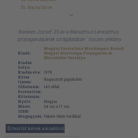
Dr. Barta Imre
'Kerekes József: 25 év a Marxizmus-Leninizmus
propagandájának szolgálatában ' összes példány
Magyar Szocialista Munkáspárt Borsod
Kiadó:
Megyei Bizottsága Propaganda és
Művelődési Osztálya
Kiadás
helye:
Kiadás éve:
1978
Kötés
Ragasztott papírkötés
típusa:
Oldalszám:
143
oldal
Sorozatcím:
Kötetszám:
Nyelv:
Magyar
Méret:
24 cm x 17 cm
ISBN:
Megjegyzés:
Fekete-fehér fotókkal.
Értesítőt kérek a kiadóról